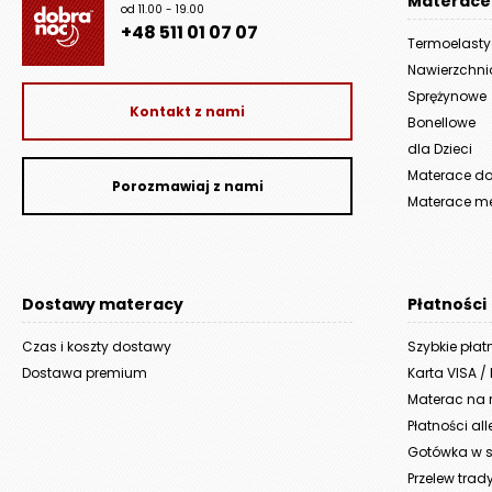
Materace
od 11.00 - 19.00
+48 511 01 07 07
Termoelast
Nawierzchn
Sprężynowe
Kontakt z nami
Bonellowe
dla Dzieci
Materace do 
Porozmawiaj z nami
Materace m
Dostawy materacy
Płatności
Czas i koszty dostawy
Szybkie płat
Dostawa premium
Karta VISA /
Materac na r
Płatności al
Gotówka w s
Przelew trad