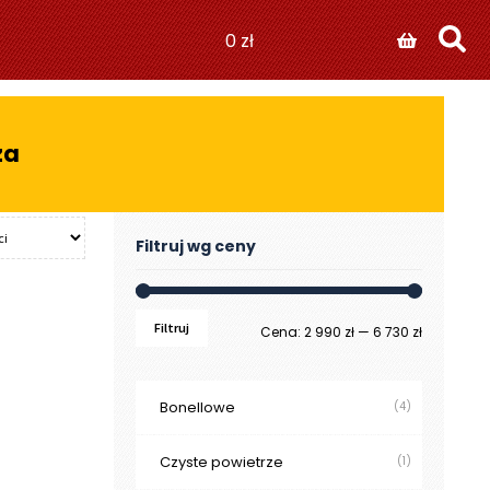
0
zł
za
Filtruj wg ceny
Filtruj
Cena
Cena
Cena:
2 990 zł
—
6 730 zł
min
max
Bonellowe
(4)
Czyste powietrze
(1)