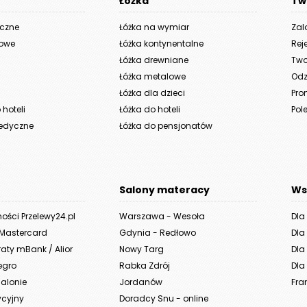
Łóżka
Tw
yczne
Łóżka na wymiar
Zal
iowe
Łóżka kontynentalne
Rej
Łóżka drewniane
Two
Łóżka metalowe
Odz
Łóżka dla dzieci
Pro
hoteli
Łóżka do hoteli
Pole
edyczne
Łóżka do pensjonatów
Salony materacy
Ws
ności Przelewy24.pl
Warszawa - Wesoła
Dla
 Mastercard
Gdynia - Redłowo
Dla
aty mBank / Alior
Nowy Targ
Dla 
legro
Rabka Zdrój
Dla 
alonie
Jordanów
Fra
ycyjny
Doradcy Snu - online