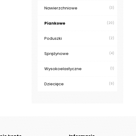
Nawierzchniowe
(3)
Piankowe
(20)
Poduszki
(2)
Sprężynowe
(4)
Wysokoelastyczne
(1)
Dziecięce
(9)