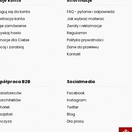
oje konto
Informacje
oguj się do konta
FAQ - pytanie i odpowiedzi
estracja konta
Jak wybrać materac
je zamówienie
Zwroty i reklamacje
yskaj hasło
Regulamin
mocje dla Ciebie
Polityka prywatności
caj i zarabiaj
Dane do przelewu
Kontakt
półpraca B2B
Socialmedia
 dostawców
Facebook
 architektów
Instagram
hoteli
Twitter
szpitali
Blog
nczyza
Dla prasy