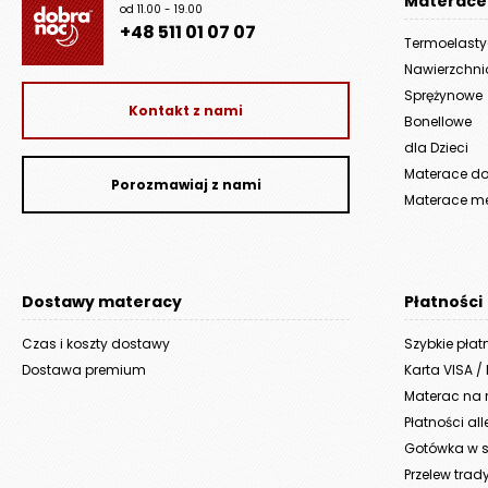
Materace
od 11.00 - 19.00
+48 511 01 07 07
Termoelast
Nawierzchn
Sprężynowe
Kontakt z nami
Bonellowe
dla Dzieci
Materace do 
Porozmawiaj z nami
Materace m
Dostawy materacy
Płatności
Czas i koszty dostawy
Szybkie płat
Dostawa premium
Karta VISA /
Materac na r
Płatności al
Gotówka w s
Przelew trad