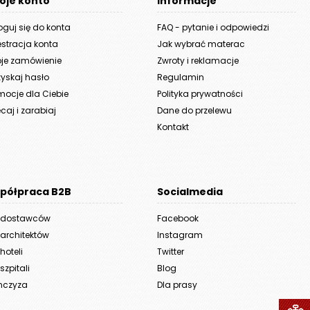
oje konto
Informacje
oguj się do konta
FAQ - pytanie i odpowiedzi
estracja konta
Jak wybrać materac
je zamówienie
Zwroty i reklamacje
yskaj hasło
Regulamin
mocje dla Ciebie
Polityka prywatności
caj i zarabiaj
Dane do przelewu
Kontakt
półpraca B2B
Socialmedia
 dostawców
Facebook
 architektów
Instagram
hoteli
Twitter
szpitali
Blog
nczyza
Dla prasy