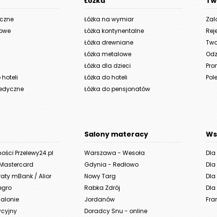
Łóżka
Tw
yczne
Łóżka na wymiar
Zal
iowe
Łóżka kontynentalne
Rej
Łóżka drewniane
Two
Łóżka metalowe
Odz
Łóżka dla dzieci
Pro
hoteli
Łóżka do hoteli
Pole
edyczne
Łóżka do pensjonatów
Salony materacy
Ws
ności Przelewy24.pl
Warszawa - Wesoła
Dla
 Mastercard
Gdynia - Redłowo
Dla
aty mBank / Alior
Nowy Targ
Dla 
legro
Rabka Zdrój
Dla 
alonie
Jordanów
Fra
ycyjny
Doradcy Snu - online