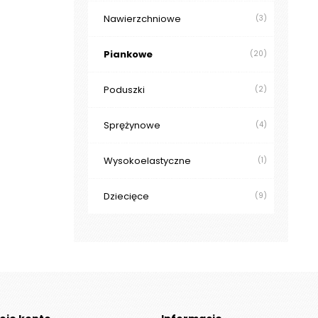
Nawierzchniowe
(3)
Piankowe
(20)
Poduszki
(2)
Sprężynowe
(4)
Wysokoelastyczne
(1)
Dziecięce
(9)