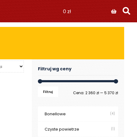
0
zł
Filtruj wg ceny
Filtruj
Cena
Cena
Cena:
2 360 zł
—
5 370 zł
min
max
Bonellowe
(4)
Czyste powietrze
(1)