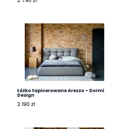
2 790
zł
Łóżko tapicerowane Arezzo – Dormi
Design
2 190
zł