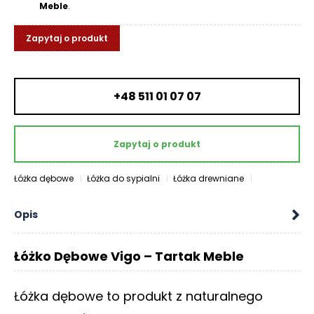
Meble
.
O
N
T
Zapytaj o produkt
A
K
T
+48 511 01 07 07
B
L
O
Zapytaj o produkt
G
Łóżka dębowe
Łóżka do sypialni
Łóżka drewniane
W
Y
Opis
P
R
Z
Łóżko Dębowe Vigo – Tartak Meble
E
D
A
Łóżka dębowe to produkt z naturalnego
Ż