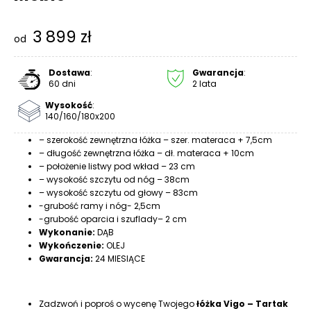
R
A
3 899
zł
C
od
E
Dostawa
:
Gwarancja
:
Ł
60 dni
2 lata
Ó
Wysokość
:
Ż
140/160/180x200
K
– szerokość zewnętrzna łóżka – szer. materaca + 7,5cm
A
– długość zewnętrzna łóżka – dł. materaca + 10cm
– położenie listwy pod wkład – 23 cm
M
– wysokość szczytu od nóg – 38cm
A
– wysokość szczytu od głowy – 83cm
T
-grubość ramy i nóg- 2,5cm
E
-grubość oparcia i szuflady– 2 cm
R
Wykonanie:
DĄB
A
Wykończenie:
OLEJ
Gwarancja:
24 MIESIĄCE
C
A
K
Zadzwoń i poproś o wycenę Twojego
łóżka Vigo – Tartak