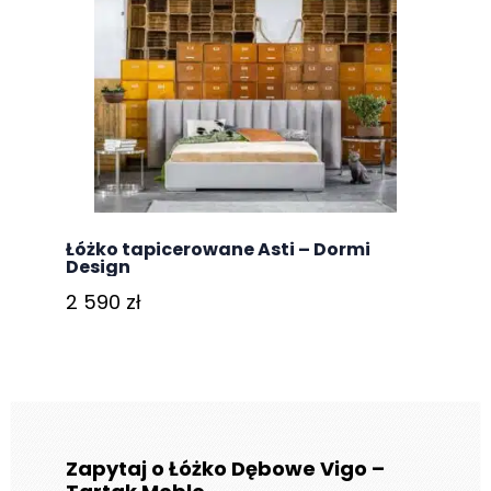
Łóżko tapicerowane Asti – Dormi
Design
2 590
zł
Zapytaj o Łóżko Dębowe Vigo –