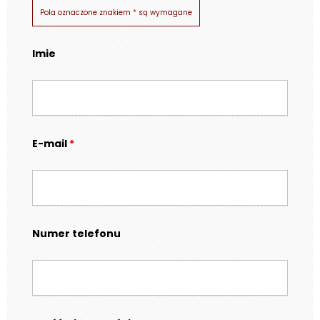
Pola oznaczone znakiem
*
są wymagane
Imie
E-mail
*
Numer telefonu