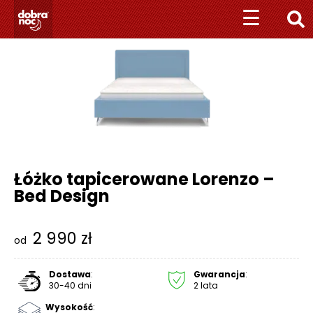
Przejdź
Przejdź
☰
☰
do
do
nawigacji
treści
+
4
8
5
1
1
0
1
Łóżko tapicerowane Lorenzo –
0
Bed Design
7
0
7
2 990
zł
od
M
A
Dostawa
:
Gwarancja
:
30-40 dni
2 lata
T
E
Wysokość
: