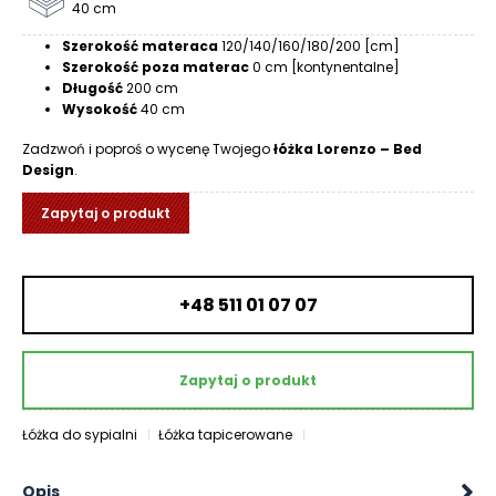
40 cm
R
A
Szerokość materaca
120/140/160/180/200 [cm]
C
Szerokość poza materac
0 cm [kontynentalne]
E
Długość
200 cm
Wysokość
40 cm
Ł
Zadzwoń i poproś o wycenę Twojego
łóżka Lorenzo – Bed
Ó
Design
.
Ż
K
Zapytaj o produkt
A
M
A
+48 511 01 07 07
T
E
R
Zapytaj o produkt
A
C
Łóżka do sypialni
Łóżka tapicerowane
A
K
Opis