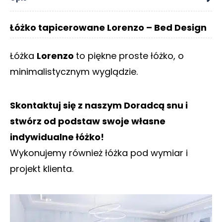
O
N
Łóżko tapicerowane Lorenzo – Bed Design
T
A
K
Łóżka
Lorenzo
to piękne proste łóżko, o
T
minimalistycznym wyglądzie.
B
L
O
Skontaktuj się z naszym Doradcą snu i
G
stwórz od podstaw swoje własne
W
indywidualne łóżko!
Y
Wykonujemy również łóżka pod wymiar i
P
R
projekt klienta.
Z
E
D
A
Ż