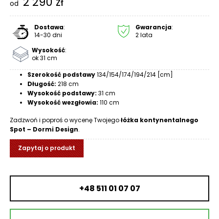
2 290
zł
od
R
A
C
Dostawa
:
Gwarancja
:
14-30 dni
2 lata
E
Wysokość
:
Ł
ok 31 cm
Ó
Szerokość podstawy
134/154/174/194/214 [cm]
Ż
Długość:
218 cm
K
Wysokość podstawy:
31 cm
A
Wysokość wezgłowia:
110 cm
M
Zadzwoń i poproś o wycenę Twojego
łóżka kontynentalnego
Spot – Dormi Design
.
A
T
Zapytaj o produkt
E
R
A
C
+48 511 01 07 07
A
K