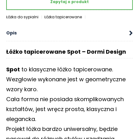
Zapytaj o produkt
O
N
T
Łóżka do sypialni
Łóżka tapicerowane
A
K
Opis
T
B
Łóżko tapicerowane Spot – Dormi Design
L
O
Spot
to klasyczne łóżko tapicerowane.
G
Wezgłowie wykonane jest w geometryczne
W
wzory karo.
Y
P
Cała forma nie posiada skomplikowanych
R
kształtów, jest wręcz prosta, klasyczna i
Z
E
elegancka.
D
Projekt łóżka bardzo uniwersalny, będzie
A
Ż
pasował do różnych stylów urządzania