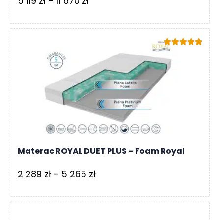
Zakres
5 119
zł
–
11 670
zł
cen:
od
5
Oceniono
119 zł
5.00
na 5
do
11
670 zł
Materac ROYAL DUET PLUS – Foam Royal
Zakres
2 289
zł
–
5 265
zł
cen:
od
2