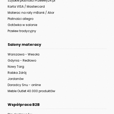
Szybkie płatności Przelewy24.pl
Karta VISA / Mastercard
Materac na raty mBank / Alior
Płatności allegro
Gotówka w salonie
Przelew tradycyjny
Salony materacy
Warszawa - Wesoła
Gdynia - Redłowo
Nowy Targ
Rabka Zdrój
Jordanów
Doradcy Snu - online
Meble Outlet 40.000 produktów
Współpraca B2B