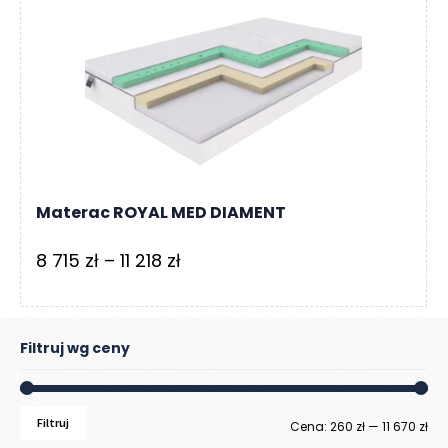
289 zł
do
5
265 zł
Materac ROYAL MED DIAMENT
Zakres
8 715
zł
–
11 218
zł
cen:
od
8
Filtruj wg ceny
715 zł
do
Filtruj
Ce
Ce
Cena:
260 zł
—
11 670 zł
11