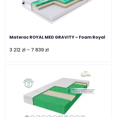
6
044 zł
Materac ROYAL MED GRAVITY – Foam Royal
Zakres
3 212
zł
–
7 839
zł
cen:
od
3
212 zł
do
7
839 zł