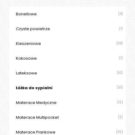
218 zł
mi
ma
Bonellowe
(4)
Czyste powietrze
(1)
Kieszeniowe
(34)
Kokosowe
(1)
Lateksowe
(10)
Łóżka do sypialni
(91)
Materace Medyczne
(12)
Materace Multipocket
(2)
Materace Piankowe
(35)