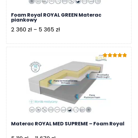
Foam Royal ROYAL GREEN Materac
piankowy
Zakres
2 360
zł
–
5 365
zł
cen:
od
2
Oceniono
360 zł
5.00
na 5
do
5
365 zł
Materac ROYAL MED SUPREME – Foam Royal