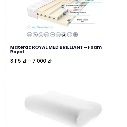
Materac ROYAL MED BRILLIANT – Foam
Royal
Zakres
3 115
zł
–
7 000
zł
cen:
od
3
115 zł
do
7
000 zł