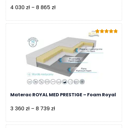
Zakres
4 030
zł
–
8 865
zł
cen:
od
4
Oceniono
030 zł
5.00
na 5
do
8
865 zł
Materac ROYAL MED PRESTIGE – Foam Royal
Zakres
3 360
zł
–
8 739
zł
cen:
od