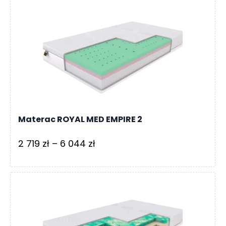
3
360 zł
do
8
739 zł
Materac ROYAL MED EMPIRE 2
Zakres
2 719
zł
–
6 044
zł
cen:
od
2
719 zł
do