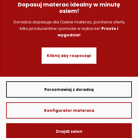
O
Dopasuj materac idealny w minutę
N
osiem!
T
Doradca dopasuje dla Ciebie materac, porówna oferty
A
kilku producentów i pomoże w wyborze!
Prosto i
K
wygodnie!
T
B
L
Kliknij aby rozpocząć
O
G
W
Y
Porozmawiaj z doradcą
P
R
Z
Konfigurator materaca
E
D
A
Znajdź salon
Ż