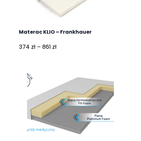
Materac KLIO – Frankhauer
Zakres
374
zł
–
861
zł
cen:
od
374 zł
do
861 zł