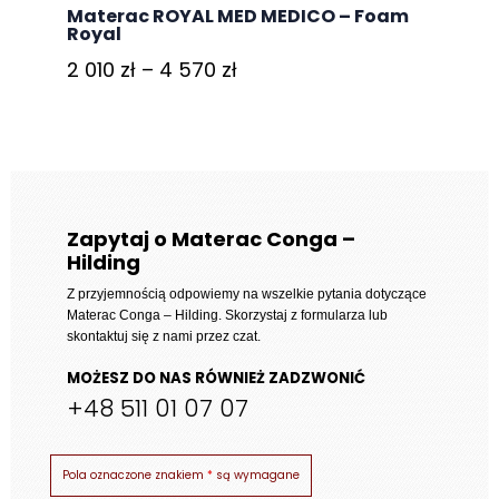
Materac ROYAL MED MEDICO – Foam
Royal
Zakres
2 010
zł
–
4 570
zł
cen:
od
2
010 zł
do
Zapytaj o Materac Conga –
Hilding
4
570 zł
Z przyjemnością odpowiemy na wszelkie pytania dotyczące
Materac Conga – Hilding
. Skorzystaj z formularza lub
skontaktuj się z nami przez czat.
MOŻESZ DO NAS RÓWNIEŻ ZADZWONIĆ
+48 511 01 07 07
Pola oznaczone znakiem
*
są wymagane