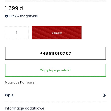
O
1 699
zł
N
T
Brak w magazynie
A
K
ilość
T
Zamów
Materac
B
Conga
L
-
O
+48 511 01 07 07
Hilding
G
W
Zapytaj o produkt
Y
P
R
Materace Piankowe
Z
E
Opis
D
A
Informacje dodatkowe
Ż