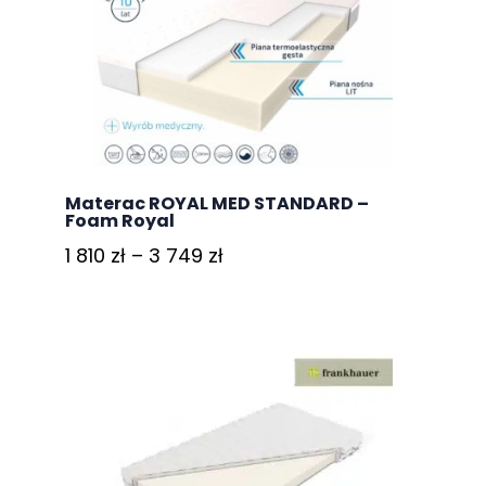
5.00
na 5
Materac ROYAL MED STANDARD –
Foam Royal
Zakres
1 810
zł
–
3 749
zł
cen:
od
1
810 zł
do
3
749 zł