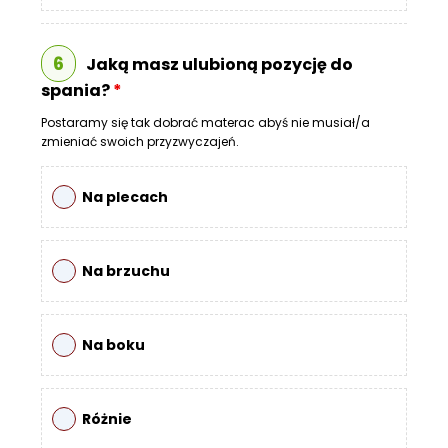
6
Jaką masz ulubioną pozycję do
spania?
*
Postaramy się tak dobrać materac abyś nie musiał/a
zmieniać swoich przyzwyczajeń.
Na plecach
Na brzuchu
Na boku
Różnie