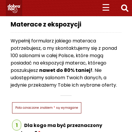
Przejdź
Przejdź
☰
☰
do
do
nawigacji
treści
Materace z ekspozycji
+
4
8
Wypełnij formularz jakiego materaca
5
potrzebujesz, a my skontaktujemy się z ponad
1
100 salonami w całej Polsce, które mogą
1
posiadać na ekspozycji materac, którego
0
poszukujesz
nawet do 80% taniej!
. Nie
1
udostępniamy salonom Twoich danych, a
0
jedynie przekażemy Tobie ich wybrane oferty.
7
0
7
Pola oznaczone znakiem
*
są wymagane
M
A
T
1
Dla kogo ma być przeznaczony
E