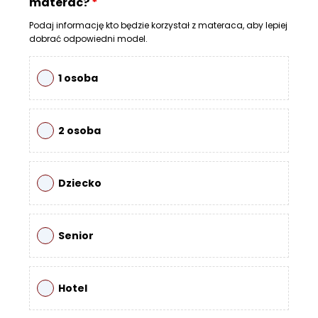
materac?
*
R
A
Podaj informację kto będzie korzystał z materaca, aby lepiej
C
dobrać odpowiedni model.
E
1 osoba
Ł
Ó
Ż
K
2 osoba
A
M
Dziecko
A
T
E
R
Senior
A
C
A
Hotel
K