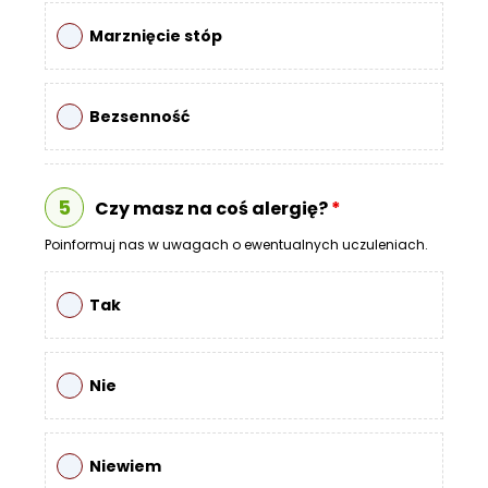
Marznięcie stóp
Bezsenność
5
Czy masz na coś alergię?
*
Poinformuj nas w uwagach o ewentualnych uczuleniach.
Tak
Nie
Niewiem