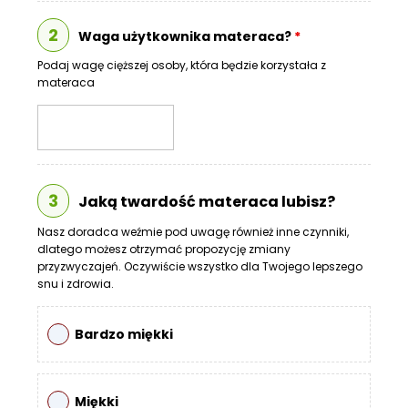
O
N
2
Waga użytkownika materaca?
*
T
Podaj wagę cięższej osoby, która będzie korzystała z
A
materaca
K
T
B
L
O
3
Jaką twardość materaca lubisz?
G
Nasz doradca weźmie pod uwagę również inne czynniki,
W
dlatego możesz otrzymać propozycję zmiany
Y
przyzwyczajeń. Oczywiście wszystko dla Twojego lepszego
P
snu i zdrowia.
R
Z
Bardzo miękki
E
D
A
Ż
Miękki