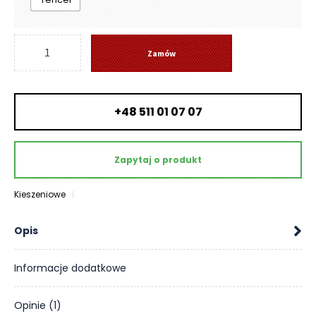
O
N
T
ilość
A
Zamów
Materac
K
Hypnos
T
-
+48 511 01 07 07
Frankhauer
B
L
O
G
Zapytaj o produkt
W
Kieszeniowe
Y
P
Opis
R
Z
E
Informacje dodatkowe
D
A
Opinie (1)
Ż