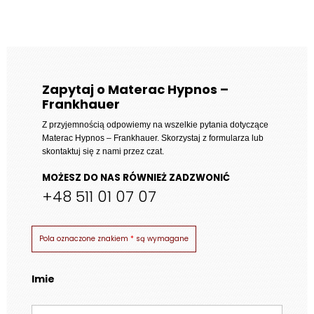
cen:
od
1
937 zł
do
Zapytaj o Materac Hypnos –
Frankhauer
3
511 zł
Z przyjemnością odpowiemy na wszelkie pytania dotyczące
Materac Hypnos – Frankhauer
. Skorzystaj z formularza lub
skontaktuj się z nami przez czat.
MOŻESZ DO NAS RÓWNIEŻ ZADZWONIĆ
+48 511 01 07 07
Pola oznaczone znakiem
*
są wymagane
Imie