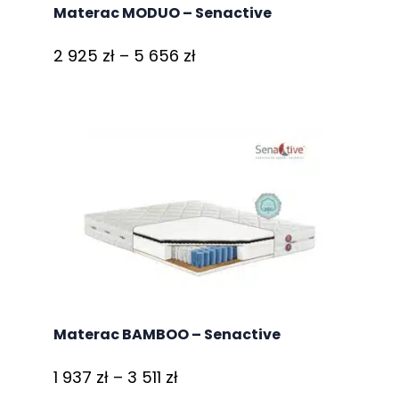
Materac MODUO – Senactive
Zakres
2 925
zł
–
5 656
zł
cen:
od
2
925 zł
do
5
656 zł
Materac BAMBOO – Senactive
Zakres
1 937
zł
–
3 511
zł