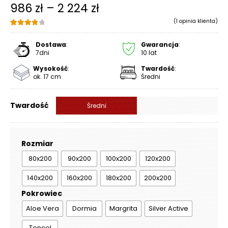
Zakres
986
zł
–
2 224
zł
R
A
(
1
opinia klienta)
cen:
C
Oceniony
1
E
od
4.00
na 5
Dostawa
:
Gwarancja
:
na
7dni
10 lat
Ł
986 zł
podstawie
Wysokość
:
Twardość
:
Ó
oceny
ok. 17 cm
Średni
do
klienta
Ż
K
2
A
Twardość
Średni
224 zł
M
A
Rozmiar
T
E
80x200
90x200
100x200
120x200
R
140x200
160x200
180x200
200x200
A
C
Pokrowiec
A
Aloe Vera
Dormia
Margrita
Silver Active
K
Tencel