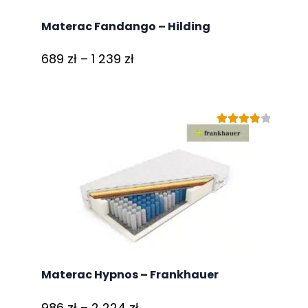
Materac Fandango – Hilding
Zakres
689
zł
–
1 239
zł
cen:
od
689 zł
Oceniono
do
4.00
na 5
1
239 zł
Materac Hypnos – Frankhauer
Zakres
986
zł
–
2 224
zł