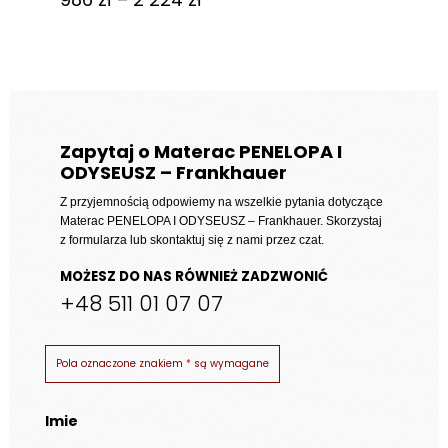
cen:
od
986 zł
do
2
Zapytaj o Materac PENELOPA I
ODYSEUSZ – Frankhauer
224 zł
Z przyjemnością odpowiemy na wszelkie pytania dotyczące
Materac PENELOPA I ODYSEUSZ – Frankhauer
. Skorzystaj
z formularza lub skontaktuj się z nami przez czat.
MOŻESZ DO NAS RÓWNIEŻ ZADZWONIĆ
+48 511 01 07 07
Pola oznaczone znakiem
*
są wymagane
Imie