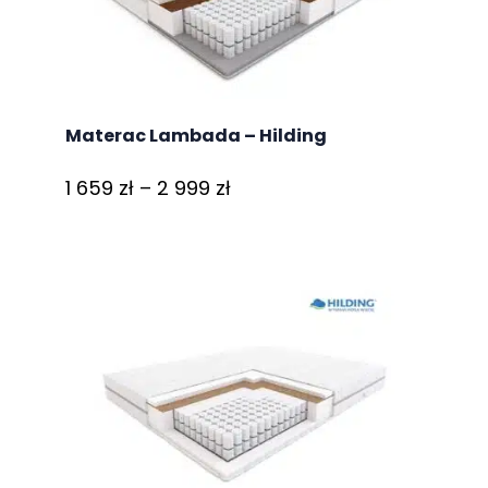
Materac Lambada – Hilding
Zakres
1 659
zł
–
2 999
zł
cen:
od
1
659 zł
do
2
999 zł