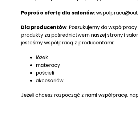
r
a
Poproś o ofertę dla salonów:
wspolpraca@out
c
e
Dla producentów
: Poszukujemy do współpracy
produkty za pośrednictwem naszej strony i salo
Ł
jesteśmy współpracą z producentami:
ó
ż
k
łóżek
a
materacy
pościeli
M
akcesoriów
a
t
Jeżeli chcesz rozpocząć z nami współpracę, na
e
r
a
c
a
K