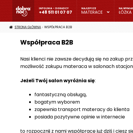
Przejdź
Przejdź
do
do
+48 511 01 07 07
MATERACE
ŁÓŻKA
nawigacji
treści
+
STRONA GŁÓWNA
WSPÓŁPRACA B2B
4
8
Współpraca B2B
5
1
Nasi klienci nie zawsze decydują się na zakup pr
1
możliwość zakupu materaca w salonach stacjona
0
1
0
Jeżeli Twój salon wyróżnia się
:
7
0
fantastyczną obsługą,
7
bogatym wyborem
zapewnia transport materacy do klienta
M
posiada pozytywne opinie w internecie
a
t
e
to rozpocznij z nami współpracę już dziś i ciesz 