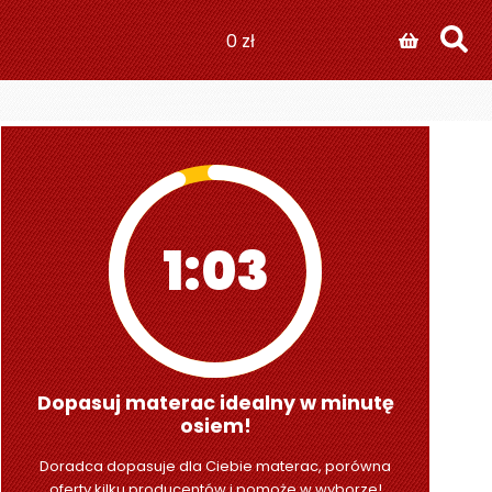
0
zł
1:02
Dopasuj materac idealny w minutę
osiem!
Doradca dopasuje dla Ciebie materac, porówna
oferty kilku producentów i pomoże w wyborze!