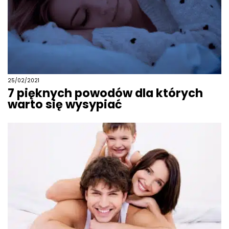
O
N
T
A
K
T
25/02/2021
B
7 pięknych powodów dla których
L
warto się wysypiać
O
G
W
Y
P
R
Z
E
D
A
Ż