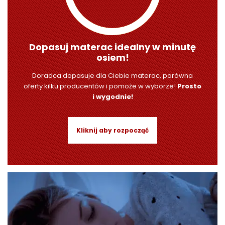
R
A
C
E
Dopasuj materac idealny w minutę
osiem!
Ł
Ó
Doradca dopasuje dla Ciebie materac, porówna
Ż
oferty kilku producentów i pomoże w wyborze!
Prosto
K
i wygodnie!
A
M
Kliknij aby rozpocząć
A
T
E
R
A
C
A
K