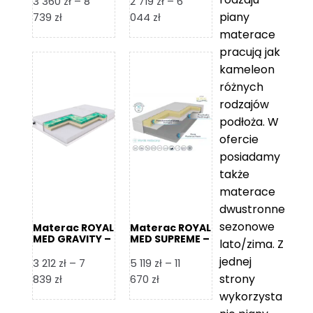
3 360
zł
–
8
2 719
zł
–
6
piany
Zakres
Zakres
739
zł
044
zł
cen:
cen:
materace
od
od
pracują jak
3
2
kameleon
360 zł
719 zł
różnych
do
do
rodzajów
8
6
podłoża. W
739 zł
044 zł
ofercie
posiadamy
także
materace
dwustronne
sezonowe
Materac ROYAL
Materac ROYAL
MED GRAVITY –
MED SUPREME –
lato/zima. Z
Foam Royal
Foam Royal
jednej
3 212
zł
–
7
5 119
zł
–
11
strony
Zakres
Zakres
839
zł
670
zł
cen:
cen:
wykorzysta
od
od