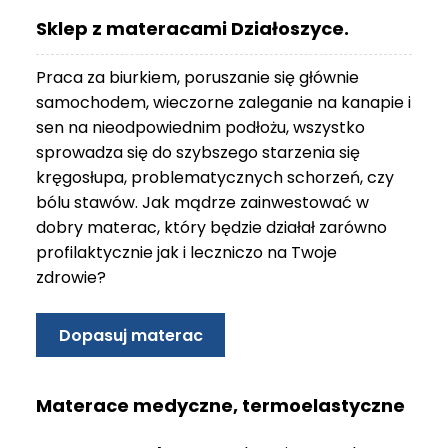
O
Sklep z materacami Działoszyce.
N
T
Praca za biurkiem, poruszanie się głównie
A
K
samochodem, wieczorne zaleganie na kanapie i
T
sen na nieodpowiednim podłożu, wszystko
sprowadza się do szybszego starzenia się
B
kręgosłupa, problematycznych schorzeń, czy
L
bólu stawów. Jak mądrze zainwestować w
O
G
dobry materac, który będzie działał zarówno
profilaktycznie jak i leczniczo na Twoje
W
zdrowie?
Y
P
R
Dopasuj materac
Z
E
D
Materace medyczne, termoelastyczne
A
Ż