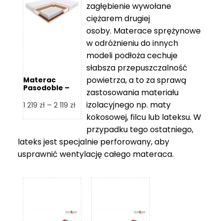
zagłębienie wywołane
459 zł
ciężarem drugiej
osoby. Materace sprężynowe
w odróżnieniu do innych
modeli podłoża cechuje
słabsza przepuszczalność
powietrza, a to za sprawą
Materac
Pasodoble –
zastosowania materiału
Hilding
izolacyjnego np. maty
Zakres
1 219
zł
–
2 119
zł
cen:
kokosowej, filcu lub lateksu. W
od
przypadku tego ostatniego,
1
lateks jest specjalnie perforowany, aby
219 zł
usprawnić wentylację całego materaca.
do
2
119 zł