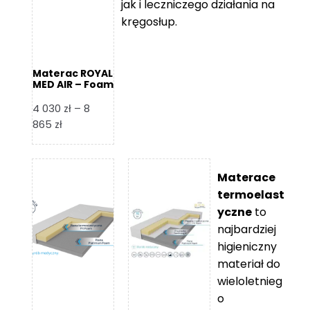
jak i leczniczego działania na
kręgosłup.
Materac ROYAL
MED AIR – Foam
Royal
4 030
zł
–
8
Zakres
865
zł
cen:
od
4
Materace
030 zł
termoelast
do
yczne
to
8
najbardziej
865 zł
higieniczny
materiał do
wieloletnieg
o