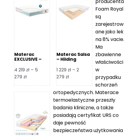
producenta
Foam Royal
są
zarejestrow
ane jako lek
na 8% vacie.
Ma
zbawienne
Materac
Materac Salsa
EXCLUSIVE –
– Hilding
właściwości
Senactive
w
4 219
zł
–
5
1 229
zł
–
2
Zakres
Zakres
279
zł
279
zł
przypadku
cen:
cen:
schorzeń
od
od
ortopedycznych. Materace
4
1
termoelastyczne przeszły
219 zł
229 zł
badania kliniczne, a także
do
do
posiadają certyfikat URS co
5
2
daje pewność
279 zł
279 zł
bezpieczeństwa użytkowania