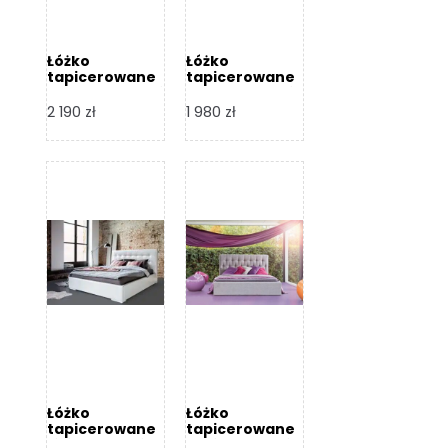
Łóżko
Łóżko
tapicerowane
tapicerowane
Arezzo – Dormi
Largo – Dormi
Design
Design
2 190
zł
1 980
zł
Łóżko
Łóżko
tapicerowane
tapicerowane
Livia – Dormi
Katia – Dormi