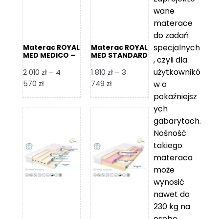
wane
materace
do zadań
specjalnych
Materac ROYAL
Materac ROYAL
MED MEDICO –
MED STANDARD
, czyli dla
Foam Royal
– Foam Royal
użytkownikó
2 010
zł
–
4
1 810
zł
–
3
Zakres
Zakres
570
zł
749
zł
w o
cen:
cen:
pokaźniejsz
od
od
ych
2
1
gabarytach.
010 zł
810 zł
Nośność
do
do
takiego
4
3
materaca
570 zł
749 zł
może
wynosić
nawet do
230 kg na
osobę,