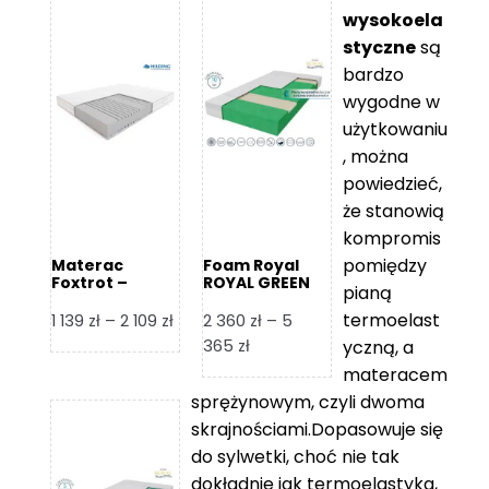
wysokoela
styczne
są
bardzo
wygodne w
użytkowaniu
, można
powiedzieć,
że stanowią
kompromis
pomiędzy
Materac
Foam Royal
Foxtrot –
ROYAL GREEN
pianą
Hilding
Materac
piankowy
termoelast
Zakres
1 139
zł
–
2 109
zł
2 360
zł
–
5
cen:
Zakres
365
zł
yczną, a
od
cen:
materacem
1
od
sprężynowym, czyli dwoma
139 zł
2
skrajnościami.Dopasowuje się
do
360 zł
do sylwetki, choć nie tak
2
do
dokładnie jak termoelastyka,