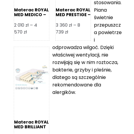
stosowania.
Piana
Materac ROYAL
Materac ROYAL
MED MEDICO –
MED PRESTIGE –
świetnie
Foam Royal
Foam Royal
przepuszcz
2 010
zł
–
4
3 360
zł
–
8
Zakres
Zakres
570
zł
739
zł
a powietrze
cen:
cen:
i
od
od
odprowadza wilgoć. Dzięki
2
3
właściwej wentylacji, nie
010 zł
360 zł
rozwijają się w nim roztocza,
do
do
bakterie, grzyby i pleśnie,
4
8
dlatego są szczególnie
570 zł
739 zł
rekomendowane dla
alergików.
Materac ROYAL
MED BRILLIANT
– Foam Royal