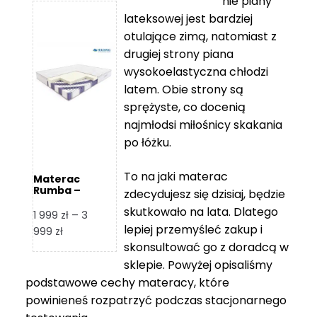
nie piany
3
5
lateksowej jest bardziej
212 zł
119 zł
otulające zimą, natomiast z
do
do
drugiej strony piana
7
11
wysokoelastyczna chłodzi
839 zł
670 zł
latem. Obie strony są
sprężyste, co docenią
najmłodsi miłośnicy skakania
po łóżku.
To na jaki materac
Materac
Rumba –
zdecydujesz się dzisiaj, będzie
Hilding
skutkowało na lata. Dlatego
1 999
zł
–
3
lepiej przemyśleć zakup i
Zakres
999
zł
skonsultować go z doradcą w
cen:
od
sklepie. Powyżej opisaliśmy
1
podstawowe cechy materacy, które
999 zł
powinieneś rozpatrzyć podczas stacjonarnego
do