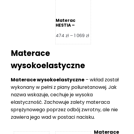
Materac
HESTIA –
Frankhauer
Zakres
474
zł
–
1 069
zł
cen:
od
Materace
474 zł
do
wysokoelastyczne
1
069 zł
Materace wysokoelastyczne
– wkład został
wykonany w pełni z piany poliuretanowej. Jak
nazwa wskazuje, cechuje je wysoka
elastyczność. Zachowuje zalety materaca
sprężynowego poprzez odbój zwrotny, ale nie
zawiera jego wad w postaci nacisku.
Materace