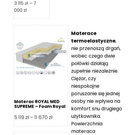
3 115
zł
–
7
Zakres
000
zł
cen:
od
3
Materace
115 zł
termoelastyczne
,
do
nie przenoszą drgań,
7
wobec czego dwie
000 zł
połówki działają
zupełnie niezależnie.
Ciężar, czy
niespokojne
poruszanie się jednej
osoby nie wpływa na
Materac ROYAL MED
SUPREME – Foam Royal
komfort snu drugiego
użytkownika.
Zakres
5 119
zł
–
11 670
zł
Powierzchnia
cen:
materaca
od