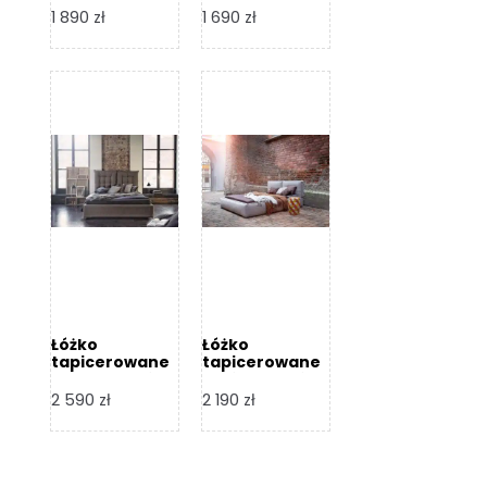
Design
Design
1 890
zł
1 690
zł
Łóżko
Łóżko
tapicerowane
tapicerowane
Flex – Dormi
Bari – Dormi
Design
Design
2 590
zł
2 190
zł