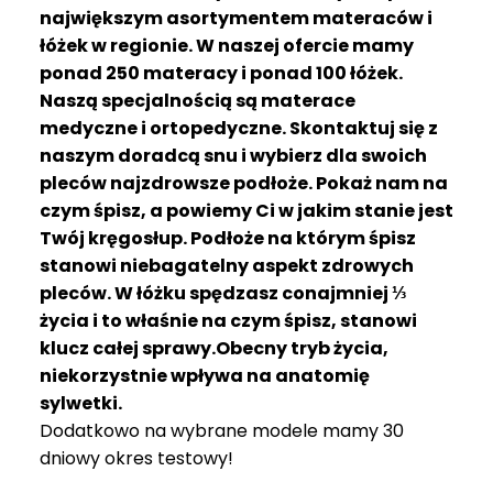
R
największym asortymentem materaców i
A
łóżek w regionie. W naszej ofercie mamy
C
ponad 250 materacy i ponad 100 łóżek.
E
Naszą specjalnością są materace
medyczne i ortopedyczne. Skontaktuj się z
Ł
Ó
naszym doradcą snu i wybierz dla swoich
Ż
pleców najzdrowsze podłoże. Pokaż nam na
K
czym śpisz, a powiemy Ci w jakim stanie jest
A
Twój kręgosłup. Podłoże na którym śpisz
stanowi niebagatelny aspekt zdrowych
M
pleców. W łóżku spędzasz conajmniej ⅓
A
T
życia i to właśnie na czym śpisz, stanowi
E
klucz całej sprawy.Obecny tryb życia,
R
niekorzystnie wpływa na anatomię
A
sylwetki.
C
Dodatkowo na wybrane modele mamy 30
A
dniowy okres testowy!
K