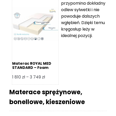
przypomina dokładny
5
odlew sylwetki i nie
119 zł
powoduje dalszych
do
wgłębień. Dzięki temu
11
kręgosłup leży w
670 zł
idealnej pozycji.
Materac ROYAL MED
STANDARD – Foam
Royal
Zakres
1 810
zł
–
3 749
zł
cen:
od
Materace sprężynowe,
1
bonellowe, kieszeniowe
810 zł
do
3