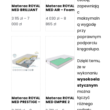
zapewniają
Materac ROYAL
Materac ROYAL
MED BRILLIANT
MED AIR – Foam
c
– Foam Royal
Royal
maksymaln
3 115
zł
–
7
4 030
zł
–
8
Zakres
Zakres
000
zł
865
zł
ą wygodę
cen:
cen:
przy
od
od
poprawnym
3
4
podparciu
115 zł
030 zł
kręgosłupa.
do
do
7
8
Dzięki temu,
000 zł
865 zł
że w
wykonaniu
wysokoela
stycznym
można
łączyć
Materac ROYAL
Materac ROYAL
MED PRESTIGE –
MED EMPIRE 2
różnego
Foam Royal
rodzaju