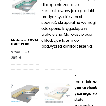
109 zł
5
dlatego nie zostanie
365 zł
zarejestrowany jako produkt
medyczny, który musi
spełniać skrupulatne wymogi
odciążenia kręgosłupa w
trakcie snu. Ma właściwości
chłodzące latem co
Materac ROYAL
DUET PLUS –
podwyższa komfort leżenia.
Foam Royal
2 289
zł
–
5
Zakres
265
zł
cen:
od
2
Z
289 zł
materiału
w
do
ysokoelast
5
ycznego
zo
265 zł
stały
zaprojekto