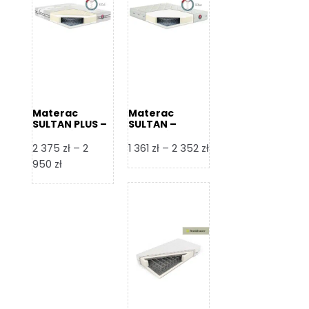
Materac
Materac
SULTAN PLUS –
SULTAN –
Senactive
Senactive
Zakres
2 375
zł
–
2
1 361
zł
–
2 352
zł
Zakres
cen:
950
zł
cen:
od
od
1
2
361 zł
375 zł
do
do
2
2
352 zł
950 zł