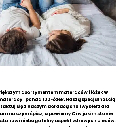
jwiększym asortymentem materaców i łóżek w
materacy i ponad 100 łóżek. Naszą specjalnością
aktuj się z naszym doradcą snu i wybierz dla
am na czym śpisz, a powiemy Ci w jakim stanie
sz stanowi niebagatelny aspekt zdrowych pleców.