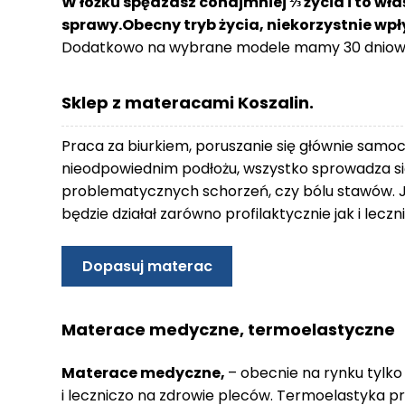
W łóżku spędzasz conajmniej ⅓ życia i to wła
o
sprawy.Obecny tryb życia, niekorzystnie wp
n
Dodatkowo na wybrane modele mamy 30 dniowy
t
a
k
Sklep z materacami Koszalin.
t
B
Praca za biurkiem, poruszanie się głównie samo
l
nieodpowiednim podłożu, wszystko sprowadza się
o
problematycznych schorzeń, czy bólu stawów. 
g
będzie działał zarówno profilaktycznie jak i lec
W
Y
Dopasuj materac
P
R
Z
Materace medyczne, termoelastyczne
E
D
Materace medyczne,
– obecnie na rynku tylko
A
i leczniczo na zdrowie pleców. Termoelastyka p
Ż