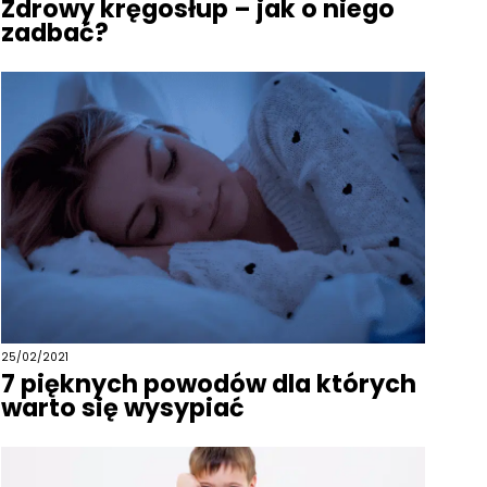
Zdrowy kręgosłup – jak o niego
zadbać?
25/02/2021
7 pięknych powodów dla których
warto się wysypiać