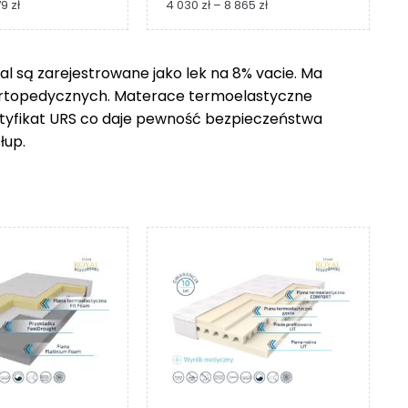
Zakres
Zakres
79
zł
4 030
zł
–
8 865
zł
cen:
cen:
od
od
1
4
 są zarejestrowane jako lek na 8% vacie. Ma
229 zł
030 zł
ortopedycznych. Materace termoelastyczne
do
do
2
8
ertyfikat URS co daje pewność bezpieczeństwa
279 zł
865 zł
łup.