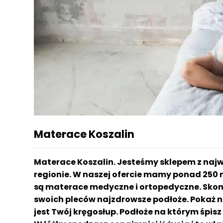
r
a
c
e
Ł
ó
ż
k
a
M
Materace Koszalin
a
t
e
Materace Koszalin. Jesteśmy sklepem z na
r
regionie. W naszej ofercie mamy ponad 250 
a
są materace medyczne i ortopedyczne. Skont
c
a
swoich pleców najzdrowsze podłoże. Pokaż n
jest Twój kręgosłup. Podłoże na którym śpi
K