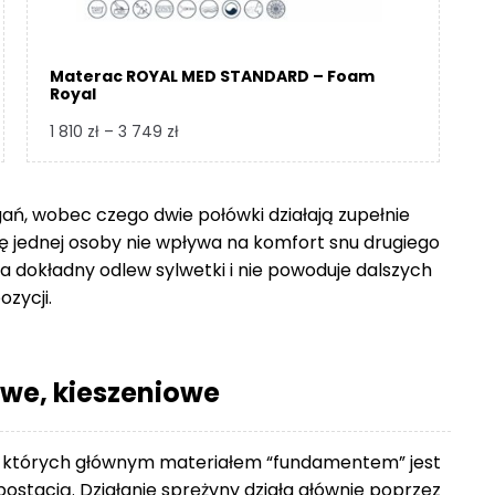
Materac ROYAL MED STANDARD – Foam
Royal
Zakres
1 810
zł
–
3 749
zł
cen:
od
1
gań, wobec czego dwie połówki działają zupełnie
810 zł
się jednej osoby nie wpływa na komfort snu drugiego
do
 dokładny odlew sylwetki i nie powoduje dalszych
3
ozycji.
749 zł
we, kieszeniowe
 których głównym materiałem “fundamentem” jest
ostacią. Działanie sprężyny działa głównie poprzez