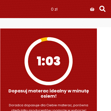
0
zł
1:01
Dopasuj materac idealny w minutę
osiem!
Doradca dopasuje dla Ciebie materac, porówna
oferty kilku producentów i pomoże w wyborze!