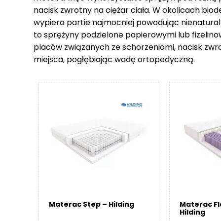
nacisk zwrotny na ciężar ciała. W okolicach biod
wypiera partie najmocniej powodując nienatural
to sprężyny podzielone papierowymi lub fizelin
placów związanych ze schorzeniami, nacisk zwr
miejsca, pogłębiając wadę ortopedyczną.
Materac Step – Hilding
Materac F
Hilding