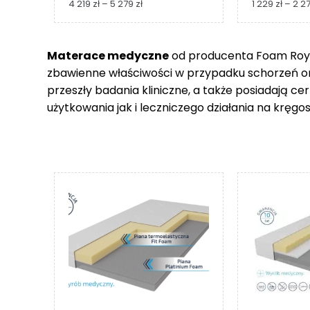
Zakres
4 219
zł
–
5 279
zł
1 229
zł
–
2 2
cen:
od
4
Materace medyczne
od producenta Foam Royal
219 zł
zbawienne właściwości w przypadku schorzeń 
do
5
przeszły badania kliniczne, a także posiadają c
279 zł
użytkowania jak i leczniczego działania na kręgos