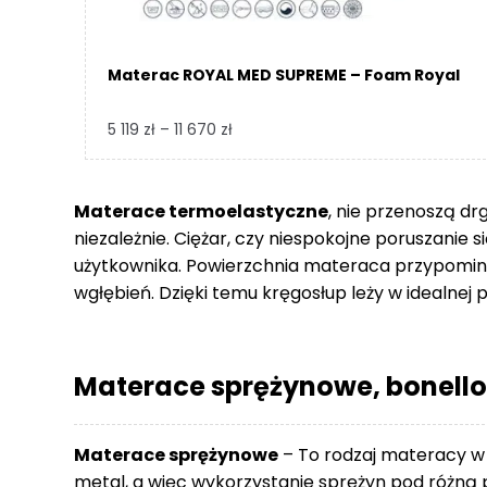
Materac ROYAL MED SUPREME – Foam Royal
Zakres
5 119
zł
–
11 670
zł
cen:
od
5
Materace termoelastyczne
, nie przenoszą dr
119 zł
niezależnie. Ciężar, czy niespokojne poruszanie 
do
użytkownika. Powierzchnia materaca przypomina
11
wgłębień. Dzięki temu kręgosłup leży w idealnej p
670 zł
Materace sprężynowe, bonello
Materace sprężynowe
– To rodzaj materacy w
metal, a więc wykorzystanie sprężyn pod różną p