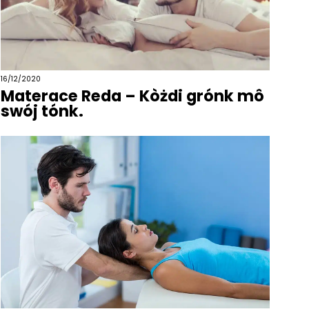
16/12/2020
Materace Reda – Kòżdi grónk mô
swój tónk.