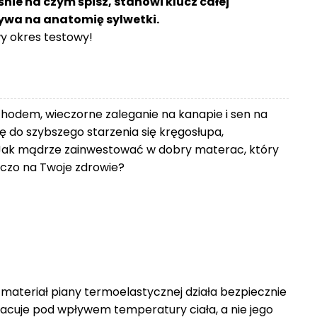
śnie na czym śpisz, stanowi klucz całej
ływa na anatomię sylwetki.
 okres testowy!
chodem, wieczorne zaleganie na kanapie i sen na
 do szybszego starzenia się kręgosłupa,
Jak mądrze zainwestować w dobry materac, który
zniczo na Twoje zdrowie?
 materiał piany termoelastycznej działa bezpiecznie
racuje pod wpływem temperatury ciała, a nie jego