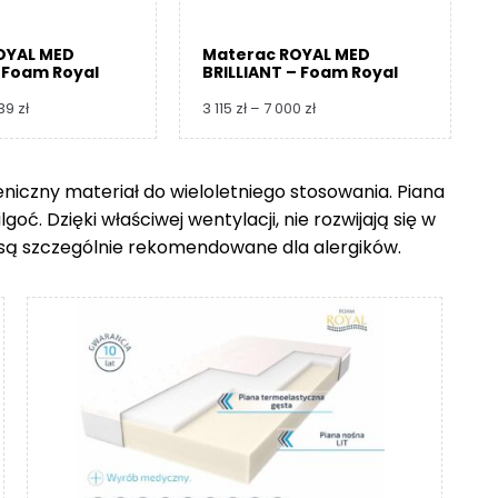
OYAL MED
Materac ROYAL MED
 Foam Royal
BRILLIANT – Foam Royal
Zakres
Zakres
739
zł
3 115
zł
–
7 000
zł
cen:
cen:
od
od
3
3
ieniczny materiał do wieloletniego stosowania. Piana
360 zł
115 zł
ć. Dzięki właściwej wentylacji, nie rozwijają się w
do
do
8
7
go są szczególnie rekomendowane dla alergików.
739 zł
000 zł