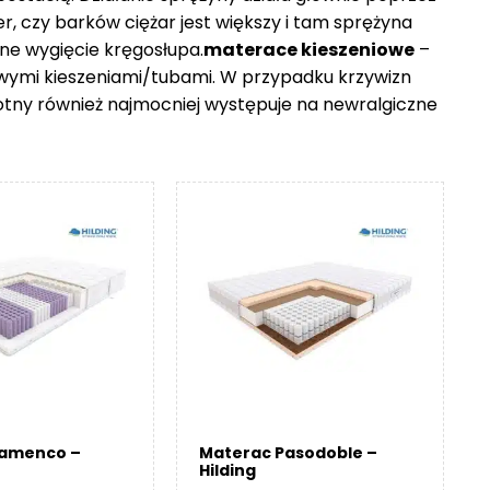
er, czy barków ciężar jest większy i tam sprężyna
ne wygięcie kręgosłupa.
materace kieszeniowe
–
owymi kieszeniami/tubami. W przypadku krzywizn
otny również najmocniej występuje na newralgiczne
lamenco –
Materac Pasodoble –
Hilding