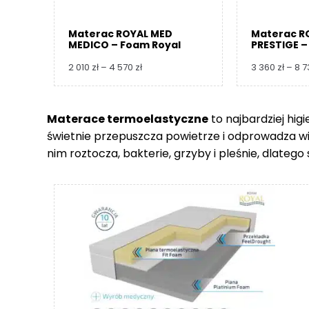
Materac ROYAL MED
Materac R
MEDICO – Foam Royal
PRESTIGE –
Zakres
2 010
zł
–
4 570
zł
3 360
zł
–
8 
cen:
od
2
Materace termoelastyczne
to najbardziej hig
010 zł
świetnie przepuszcza powietrze i odprowadza wilgo
do
4
nim roztocza, bakterie, grzyby i pleśnie, dlate
570 zł