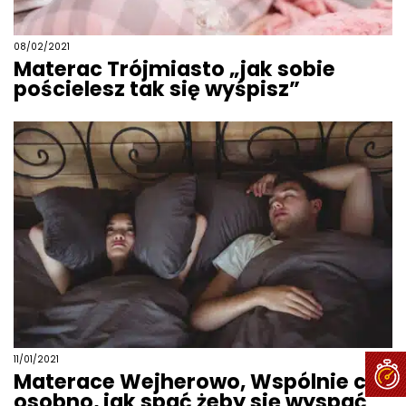
08/02/2021
Materac Trójmiasto „jak sobie
pościelesz tak się wyśpisz”
11/01/2021
Materace Wejherowo, Wspólnie czy
osobno, jak spać żeby się wyspać