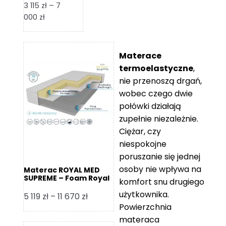
3 115
zł
–
7
Zakres
000
zł
cen:
od
3
Materace
115 zł
termoelastyczne
,
do
nie przenoszą drgań,
7
wobec czego dwie
000 zł
połówki działają
zupełnie niezależnie.
Ciężar, czy
niespokojne
poruszanie się jednej
osoby nie wpływa na
Materac ROYAL MED
SUPREME – Foam Royal
komfort snu drugiego
użytkownika.
Zakres
5 119
zł
–
11 670
zł
Powierzchnia
cen:
materaca
od