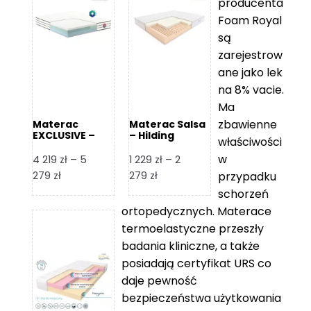
producenta
Foam Royal
są
zarejestrow
ane jako lek
na 8% vacie.
Ma
zbawienne
Materac
Materac Salsa
EXCLUSIVE –
– Hilding
właściwości
Senactive
w
4 219
zł
–
5
1 229
zł
–
2
Zakres
Zakres
279
zł
279
zł
przypadku
cen:
cen:
schorzeń
od
od
ortopedycznych. Materace
4
1
termoelastyczne przeszły
219 zł
229 zł
badania kliniczne, a także
do
do
posiadają certyfikat URS co
5
2
daje pewność
279 zł
279 zł
bezpieczeństwa użytkowania