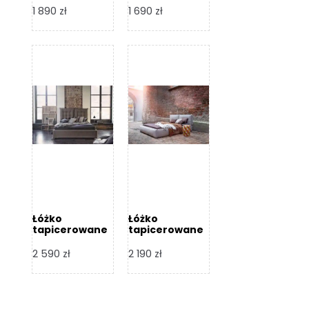
Design
Design
1 890
zł
1 690
zł
Łóżko
Łóżko
tapicerowane
tapicerowane
Flex – Dormi
Bari – Dormi
Design
Design
2 590
zł
2 190
zł