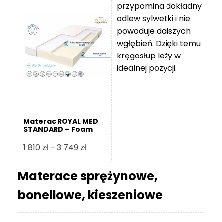
przypomina dokładny
5
odlew sylwetki i nie
119 zł
powoduje dalszych
do
wgłębień. Dzięki temu
11
kręgosłup leży w
670 zł
idealnej pozycji.
Materac ROYAL MED
STANDARD – Foam
Royal
Zakres
1 810
zł
–
3 749
zł
cen:
od
Materace sprężynowe,
1
bonellowe, kieszeniowe
810 zł
do
3