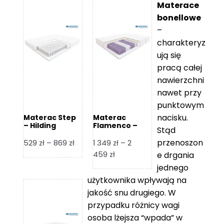
Materace
bonellowe
–
charakteryz
ują się
pracą całej
nawierzchni
nawet przy
punktowym
nacisku.
Materac Step
Materac
– Hilding
Flamenco –
Stąd
Hilding
przenoszon
Zakres
529
zł
–
869
zł
1 349
zł
–
2
cen:
Zakres
459
zł
e drgania
od
cen:
jednego
529 zł
od
użytkownika wpływają na
do
1
jakość snu drugiego. W
869 zł
349 zł
przypadku różnicy wagi
do
osoba lżejsza “wpada” w
2