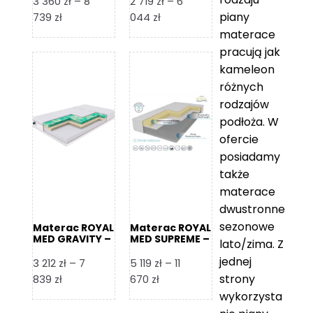
3 360
zł
–
8
2 719
zł
–
6
piany
Zakres
Zakres
739
zł
044
zł
cen:
cen:
materace
od
od
pracują jak
3
2
kameleon
360 zł
719 zł
różnych
do
do
rodzajów
8
6
podłoża. W
739 zł
044 zł
ofercie
posiadamy
także
materace
dwustronne
sezonowe
Materac ROYAL
Materac ROYAL
MED GRAVITY –
MED SUPREME –
lato/zima. Z
Foam Royal
Foam Royal
jednej
3 212
zł
–
7
5 119
zł
–
11
strony
Zakres
Zakres
839
zł
670
zł
cen:
cen:
wykorzysta
od
od