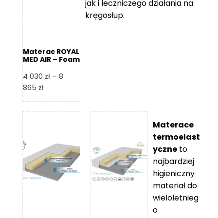
jak i leczniczego działania na
kręgosłup.
Materac ROYAL
MED AIR – Foam
Royal
4 030
zł
–
8
Zakres
865
zł
cen:
od
4
Materace
030 zł
termoelast
do
yczne
to
8
najbardziej
865 zł
higieniczny
materiał do
wieloletnieg
o