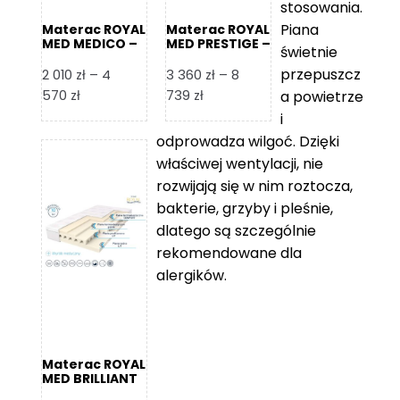
stosowania.
Piana
Materac ROYAL
Materac ROYAL
MED MEDICO –
MED PRESTIGE –
świetnie
Foam Royal
Foam Royal
przepuszcz
2 010
zł
–
4
3 360
zł
–
8
Zakres
Zakres
570
zł
739
zł
a powietrze
cen:
cen:
i
od
od
odprowadza wilgoć. Dzięki
2
3
właściwej wentylacji, nie
010 zł
360 zł
rozwijają się w nim roztocza,
do
do
bakterie, grzyby i pleśnie,
4
8
dlatego są szczególnie
570 zł
739 zł
rekomendowane dla
alergików.
Materac ROYAL
MED BRILLIANT
– Foam Royal