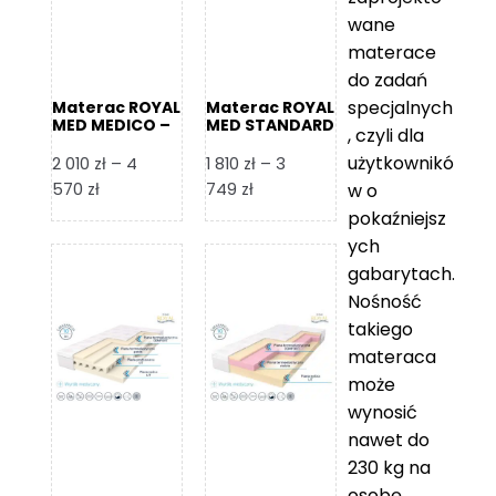
wane
materace
do zadań
specjalnych
Materac ROYAL
Materac ROYAL
MED MEDICO –
MED STANDARD
, czyli dla
Foam Royal
– Foam Royal
użytkownikó
2 010
zł
–
4
1 810
zł
–
3
Zakres
Zakres
570
zł
749
zł
w o
cen:
cen:
pokaźniejsz
od
od
ych
2
1
gabarytach.
010 zł
810 zł
Nośność
do
do
takiego
4
3
materaca
570 zł
749 zł
może
wynosić
nawet do
230 kg na
osobę,