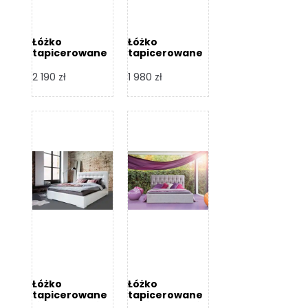
Łóżko
Łóżko
tapicerowane
tapicerowane
Arezzo – Dormi
Largo – Dormi
Design
Design
2 190
zł
1 980
zł
Łóżko
Łóżko
tapicerowane
tapicerowane
Livia – Dormi
Katia – Dormi