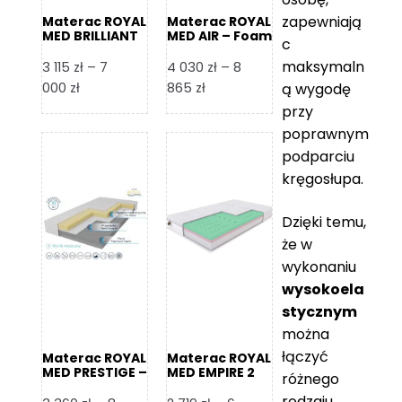
zapewniają
Materac ROYAL
Materac ROYAL
MED BRILLIANT
MED AIR – Foam
c
– Foam Royal
Royal
maksymaln
3 115
zł
–
7
4 030
zł
–
8
Zakres
Zakres
000
zł
865
zł
ą wygodę
cen:
cen:
przy
od
od
poprawnym
3
4
podparciu
115 zł
030 zł
kręgosłupa.
do
do
7
8
Dzięki temu,
000 zł
865 zł
że w
wykonaniu
wysokoela
stycznym
można
łączyć
Materac ROYAL
Materac ROYAL
MED PRESTIGE –
MED EMPIRE 2
różnego
Foam Royal
rodzaju