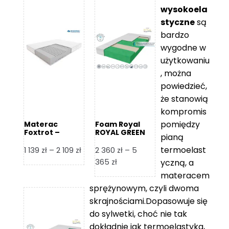
wysokoela
styczne
są
bardzo
wygodne w
użytkowaniu
, można
powiedzieć,
że stanowią
kompromis
pomiędzy
Materac
Foam Royal
Foxtrot –
ROYAL GREEN
pianą
Hilding
Materac
piankowy
termoelast
Zakres
1 139
zł
–
2 109
zł
2 360
zł
–
5
cen:
Zakres
365
zł
yczną, a
od
cen:
materacem
1
od
sprężynowym, czyli dwoma
139 zł
2
skrajnościami.Dopasowuje się
do
360 zł
do sylwetki, choć nie tak
2
do
dokładnie jak termoelastyka,