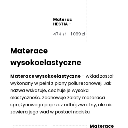
Materac
HESTIA –
Frankhauer
Zakres
474
zł
–
1 069
zł
cen:
od
Materace
474 zł
do
wysokoelastyczne
1
069 zł
Materace wysokoelastyczne
– wkład został
wykonany w pełni z piany poliuretanowej. Jak
nazwa wskazuje, cechuje je wysoka
elastyczność. Zachowuje zalety materaca
sprężynowego poprzez odbój zwrotny, ale nie
zawiera jego wad w postaci nacisku.
Materace