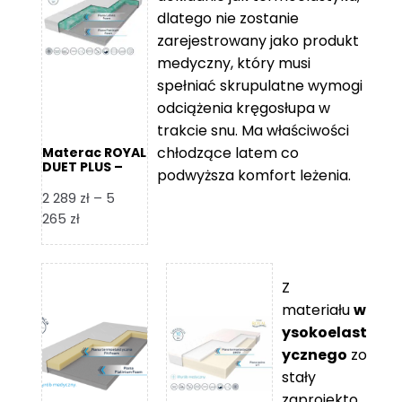
109 zł
5
dlatego nie zostanie
365 zł
zarejestrowany jako produkt
medyczny, który musi
spełniać skrupulatne wymogi
odciążenia kręgosłupa w
trakcie snu. Ma właściwości
chłodzące latem co
Materac ROYAL
DUET PLUS –
podwyższa komfort leżenia.
Foam Royal
2 289
zł
–
5
Zakres
265
zł
cen:
od
2
Z
289 zł
materiału
w
do
ysokoelast
5
ycznego
zo
265 zł
stały
zaprojekto