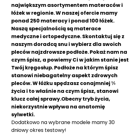
R
największym asortymentem materaców i
A
łóżek w regionie. W naszej ofercie mamy
C
ponad 250 materacy i ponad 100 łóżek.
E
Naszą specjalnością są materace
medyczne i ortopedyczne. Skontaktuj się z
Ł
Ó
naszym doradcą snu i wybierz dla swoich
Ż
pleców najzdrowsze podłoże. Pokaż nam na
K
czym śpisz, a powiemy Ci w jakim stanie jest
A
Twój kręgosłup. Podłoże na którym śpisz
stanowi niebagatelny aspekt zdrowych
M
pleców. W łóżku spędzasz conajmniej ⅓
A
T
życia i to właśnie na czym śpisz, stanowi
E
klucz całej sprawy.Obecny tryb życia,
R
niekorzystnie wpływa na anatomię
A
sylwetki.
C
Dodatkowo na wybrane modele mamy 30
A
dniowy okres testowy!
K