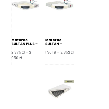
Materac
Materac
SULTAN PLUS –
SULTAN –
Senactive
Senactive
Zakres
2 375
zł
–
2
1 361
zł
–
2 352
zł
Zakres
cen:
950
zł
cen:
od
od
1
2
361 zł
375 zł
do
do
2
2
352 zł
950 zł