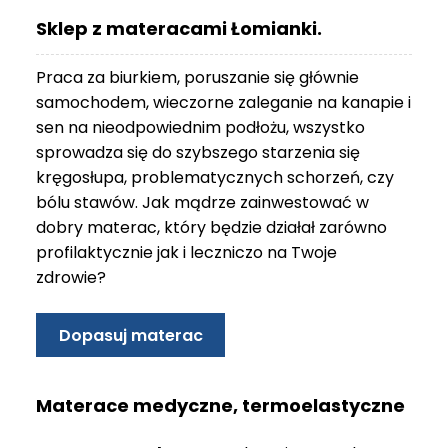
O
Sklep z materacami Łomianki.
N
T
Praca za biurkiem, poruszanie się głównie
A
K
samochodem, wieczorne zaleganie na kanapie i
T
sen na nieodpowiednim podłożu, wszystko
sprowadza się do szybszego starzenia się
B
kręgosłupa, problematycznych schorzeń, czy
L
bólu stawów. Jak mądrze zainwestować w
O
G
dobry materac, który będzie działał zarówno
profilaktycznie jak i leczniczo na Twoje
W
zdrowie?
Y
P
R
Dopasuj materac
Z
E
D
Materace medyczne, termoelastyczne
A
Ż