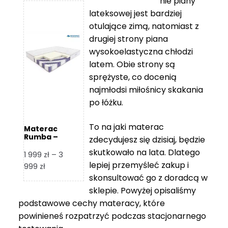
nie piany
3
5
lateksowej jest bardziej
212 zł
119 zł
otulające zimą, natomiast z
do
do
drugiej strony piana
7
11
wysokoelastyczna chłodzi
839 zł
670 zł
latem. Obie strony są
sprężyste, co docenią
najmłodsi miłośnicy skakania
po łóżku.
To na jaki materac
Materac
Rumba –
zdecydujesz się dzisiaj, będzie
Hilding
skutkowało na lata. Dlatego
1 999
zł
–
3
lepiej przemyśleć zakup i
Zakres
999
zł
skonsultować go z doradcą w
cen:
od
sklepie. Powyżej opisaliśmy
1
podstawowe cechy materacy, które
999 zł
powinieneś rozpatrzyć podczas stacjonarnego
do