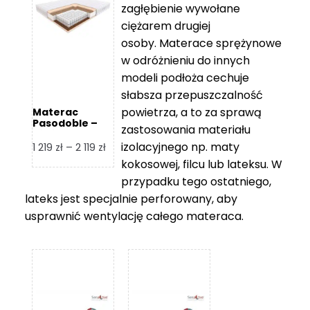
zagłębienie wywołane
459 zł
ciężarem drugiej
osoby. Materace sprężynowe
w odróżnieniu do innych
modeli podłoża cechuje
słabsza przepuszczalność
powietrza, a to za sprawą
Materac
Pasodoble –
zastosowania materiału
Hilding
izolacyjnego np. maty
Zakres
1 219
zł
–
2 119
zł
cen:
kokosowej, filcu lub lateksu. W
od
przypadku tego ostatniego,
1
lateks jest specjalnie perforowany, aby
219 zł
usprawnić wentylację całego materaca.
do
2
119 zł