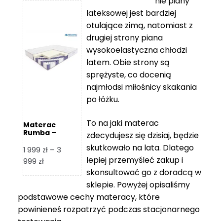
nie piany
3
5
lateksowej jest bardziej
212 zł
119 zł
otulające zimą, natomiast z
do
do
drugiej strony piana
7
11
wysokoelastyczna chłodzi
839 zł
670 zł
latem. Obie strony są
sprężyste, co docenią
najmłodsi miłośnicy skakania
po łóżku.
To na jaki materac
Materac
Rumba –
zdecydujesz się dzisiaj, będzie
Hilding
skutkowało na lata. Dlatego
1 999
zł
–
3
lepiej przemyśleć zakup i
Zakres
999
zł
skonsultować go z doradcą w
cen:
od
sklepie. Powyżej opisaliśmy
1
podstawowe cechy materacy, które
999 zł
powinieneś rozpatrzyć podczas stacjonarnego
do