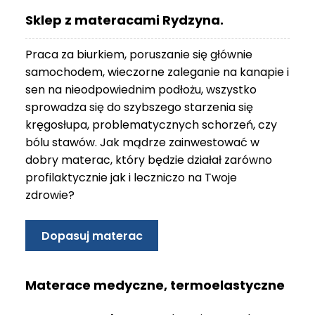
O
Sklep z materacami Rydzyna.
N
T
Praca za biurkiem, poruszanie się głównie
A
K
samochodem, wieczorne zaleganie na kanapie i
T
sen na nieodpowiednim podłożu, wszystko
sprowadza się do szybszego starzenia się
B
kręgosłupa, problematycznych schorzeń, czy
L
bólu stawów. Jak mądrze zainwestować w
O
G
dobry materac, który będzie działał zarówno
profilaktycznie jak i leczniczo na Twoje
W
zdrowie?
Y
P
R
Dopasuj materac
Z
E
D
Materace medyczne, termoelastyczne
A
Ż