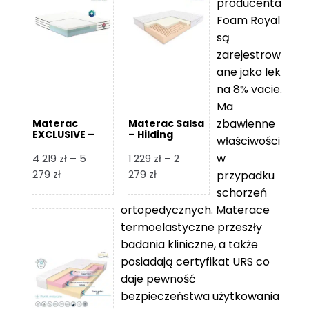
producenta
Foam Royal
są
zarejestrow
ane jako lek
na 8% vacie.
Ma
zbawienne
Materac
Materac Salsa
EXCLUSIVE –
– Hilding
właściwości
Senactive
w
4 219
zł
–
5
1 229
zł
–
2
Zakres
Zakres
279
zł
279
zł
przypadku
cen:
cen:
schorzeń
od
od
ortopedycznych. Materace
4
1
termoelastyczne przeszły
219 zł
229 zł
badania kliniczne, a także
do
do
posiadają certyfikat URS co
5
2
daje pewność
279 zł
279 zł
bezpieczeństwa użytkowania