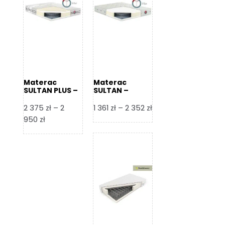
Materac
Materac
SULTAN PLUS –
SULTAN –
Senactive
Senactive
Zakres
2 375
zł
–
2
1 361
zł
–
2 352
zł
Zakres
cen:
950
zł
cen:
od
od
1
2
361 zł
375 zł
do
do
2
2
352 zł
950 zł