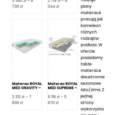
3 360
zł
–
8
2 719
zł
–
6
piany
Zakres
Zakres
739
zł
044
zł
cen:
cen:
materace
od
od
pracują jak
3
2
kameleon
360 zł
719 zł
różnych
do
do
rodzajów
8
6
podłoża. W
739 zł
044 zł
ofercie
posiadamy
także
materace
dwustronne
sezonowe
Materac ROYAL
Materac ROYAL
MED GRAVITY –
MED SUPREME –
lato/zima. Z
Foam Royal
Foam Royal
jednej
3 212
zł
–
7
5 119
zł
–
11
strony
Zakres
Zakres
839
zł
670
zł
cen:
cen:
wykorzysta
od
od