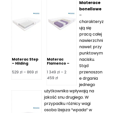
Materace
bonellowe
–
charakteryz
ują się
pracą całej
nawierzchni
nawet przy
punktowym
nacisku.
Materac Step
Materac
– Hilding
Flamenco –
Stąd
Hilding
przenoszon
Zakres
529
zł
–
869
zł
1 349
zł
–
2
cen:
Zakres
459
zł
e drgania
od
cen:
jednego
529 zł
od
użytkownika wpływają na
do
1
jakość snu drugiego. W
869 zł
349 zł
przypadku różnicy wagi
do
osoba lżejsza “wpada” w
2