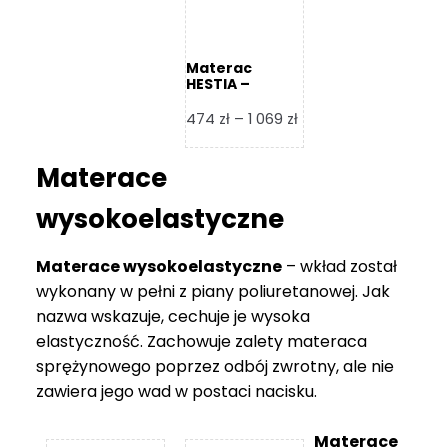
Materac
HESTIA –
Frankhauer
Zakres
474
zł
–
1 069
zł
cen:
od
Materace
474 zł
do
wysokoelastyczne
1
069 zł
Materace wysokoelastyczne
– wkład został
wykonany w pełni z piany poliuretanowej. Jak
nazwa wskazuje, cechuje je wysoka
elastyczność. Zachowuje zalety materaca
sprężynowego poprzez odbój zwrotny, ale nie
zawiera jego wad w postaci nacisku.
Materace