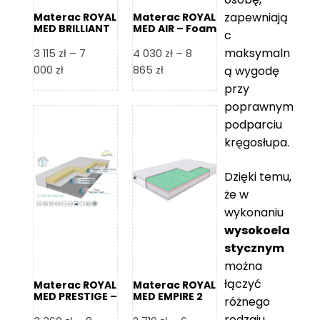
zapewniają
Materac ROYAL
Materac ROYAL
MED BRILLIANT
MED AIR – Foam
c
– Foam Royal
Royal
maksymaln
3 115
zł
–
7
4 030
zł
–
8
Zakres
Zakres
000
zł
865
zł
ą wygodę
cen:
cen:
przy
od
od
poprawnym
3
4
podparciu
115 zł
030 zł
kręgosłupa.
do
do
7
8
Dzięki temu,
000 zł
865 zł
że w
wykonaniu
wysokoela
stycznym
można
łączyć
Materac ROYAL
Materac ROYAL
MED PRESTIGE –
MED EMPIRE 2
różnego
Foam Royal
rodzaju