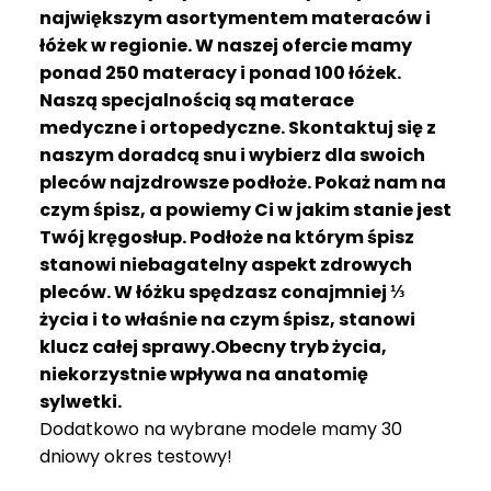
R
największym asortymentem materaców i
A
łóżek w regionie. W naszej ofercie mamy
C
ponad 250 materacy i ponad 100 łóżek.
E
Naszą specjalnością są materace
medyczne i ortopedyczne. Skontaktuj się z
Ł
Ó
naszym doradcą snu i wybierz dla swoich
Ż
pleców najzdrowsze podłoże. Pokaż nam na
K
czym śpisz, a powiemy Ci w jakim stanie jest
A
Twój kręgosłup. Podłoże na którym śpisz
stanowi niebagatelny aspekt zdrowych
M
pleców. W łóżku spędzasz conajmniej ⅓
A
T
życia i to właśnie na czym śpisz, stanowi
E
klucz całej sprawy.Obecny tryb życia,
R
niekorzystnie wpływa na anatomię
A
sylwetki.
C
Dodatkowo na wybrane modele mamy 30
A
dniowy okres testowy!
K