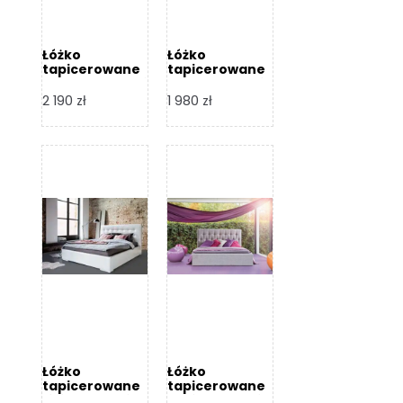
Łóżko
Łóżko
tapicerowane
tapicerowane
Arezzo – Dormi
Largo – Dormi
Design
Design
2 190
zł
1 980
zł
Łóżko
Łóżko
tapicerowane
tapicerowane
Livia – Dormi
Katia – Dormi