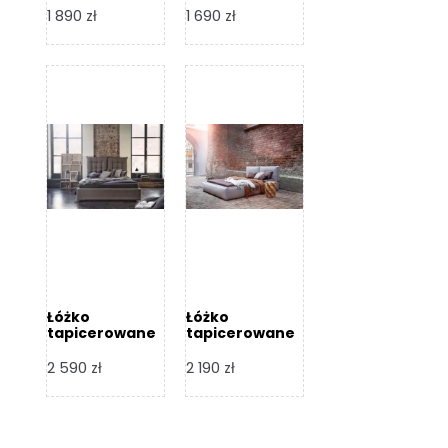
Design
Design
1 890
zł
1 690
zł
Łóżko
Łóżko
tapicerowane
tapicerowane
Flex – Dormi
Bari – Dormi
Design
Design
2 590
zł
2 190
zł