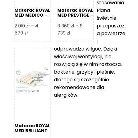
stosowania.
Piana
Materac ROYAL
Materac ROYAL
MED MEDICO –
MED PRESTIGE –
świetnie
Foam Royal
Foam Royal
przepuszcz
2 010
zł
–
4
3 360
zł
–
8
Zakres
Zakres
570
zł
739
zł
a powietrze
cen:
cen:
i
od
od
odprowadza wilgoć. Dzięki
2
3
właściwej wentylacji, nie
010 zł
360 zł
rozwijają się w nim roztocza,
do
do
bakterie, grzyby i pleśnie,
4
8
dlatego są szczególnie
570 zł
739 zł
rekomendowane dla
alergików.
Materac ROYAL
MED BRILLIANT
– Foam Royal