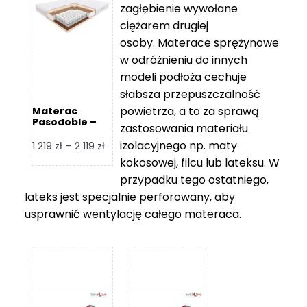
zagłębienie wywołane
459 zł
ciężarem drugiej
osoby. Materace sprężynowe
w odróżnieniu do innych
modeli podłoża cechuje
słabsza przepuszczalność
powietrza, a to za sprawą
Materac
Pasodoble –
zastosowania materiału
Hilding
izolacyjnego np. maty
Zakres
1 219
zł
–
2 119
zł
cen:
kokosowej, filcu lub lateksu. W
od
przypadku tego ostatniego,
1
lateks jest specjalnie perforowany, aby
219 zł
usprawnić wentylację całego materaca.
do
2
119 zł