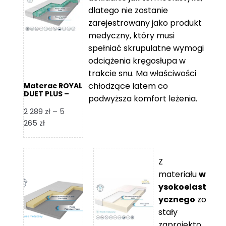
109 zł
5
dlatego nie zostanie
365 zł
zarejestrowany jako produkt
medyczny, który musi
spełniać skrupulatne wymogi
odciążenia kręgosłupa w
trakcie snu. Ma właściwości
chłodzące latem co
Materac ROYAL
DUET PLUS –
podwyższa komfort leżenia.
Foam Royal
2 289
zł
–
5
Zakres
265
zł
cen:
od
2
Z
289 zł
materiału
w
do
ysokoelast
5
ycznego
zo
265 zł
stały
zaprojekto