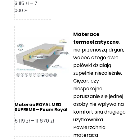
3 115
zł
–
7
Zakres
000
zł
cen:
od
3
Materace
115 zł
termoelastyczne
,
do
nie przenoszą drgań,
7
wobec czego dwie
000 zł
połówki działają
zupełnie niezależnie.
Ciężar, czy
niespokojne
poruszanie się jednej
osoby nie wpływa na
Materac ROYAL MED
SUPREME – Foam Royal
komfort snu drugiego
użytkownika.
Zakres
5 119
zł
–
11 670
zł
Powierzchnia
cen:
materaca
od