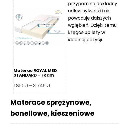
przypomina dokładny
5
odlew sylwetki i nie
119 zł
powoduje dalszych
do
wgłębień. Dzięki temu
11
kręgosłup leży w
670 zł
idealnej pozycji.
Materac ROYAL MED
STANDARD – Foam
Royal
Zakres
1 810
zł
–
3 749
zł
cen:
od
Materace sprężynowe,
1
bonellowe, kieszeniowe
810 zł
do
3