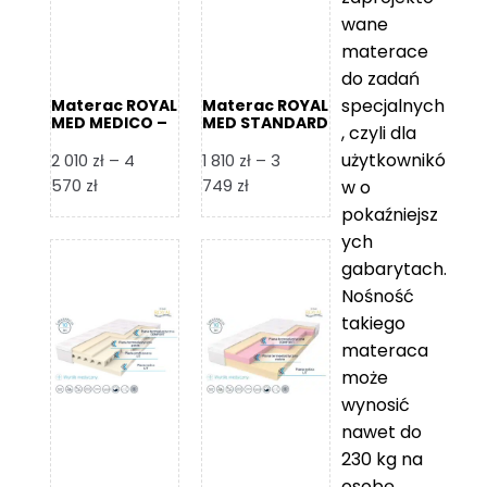
wane
materace
do zadań
specjalnych
Materac ROYAL
Materac ROYAL
MED MEDICO –
MED STANDARD
, czyli dla
Foam Royal
– Foam Royal
użytkownikó
2 010
zł
–
4
1 810
zł
–
3
Zakres
Zakres
570
zł
749
zł
w o
cen:
cen:
pokaźniejsz
od
od
ych
2
1
gabarytach.
010 zł
810 zł
Nośność
do
do
takiego
4
3
materaca
570 zł
749 zł
może
wynosić
nawet do
230 kg na
osobę,