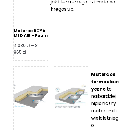
jak i leczniczego działania na
kręgosłup.
Materac ROYAL
MED AIR – Foam
Royal
4 030
zł
–
8
Zakres
865
zł
cen:
od
4
Materace
030 zł
termoelast
do
yczne
to
8
najbardziej
865 zł
higieniczny
materiał do
wieloletnieg
o