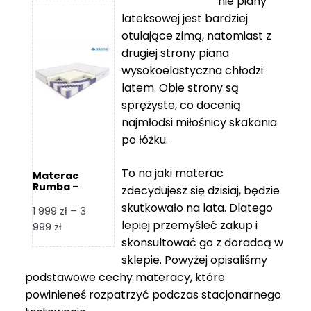
nie piany
3
5
lateksowej jest bardziej
212 zł
119 zł
otulające zimą, natomiast z
do
do
drugiej strony piana
7
11
wysokoelastyczna chłodzi
839 zł
670 zł
latem. Obie strony są
sprężyste, co docenią
najmłodsi miłośnicy skakania
po łóżku.
To na jaki materac
Materac
Rumba –
zdecydujesz się dzisiaj, będzie
Hilding
skutkowało na lata. Dlatego
1 999
zł
–
3
lepiej przemyśleć zakup i
Zakres
999
zł
skonsultować go z doradcą w
cen:
od
sklepie. Powyżej opisaliśmy
1
podstawowe cechy materacy, które
999 zł
powinieneś rozpatrzyć podczas stacjonarnego
do