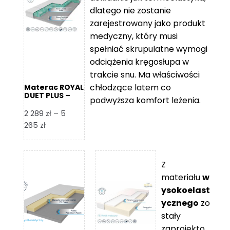
109 zł
5
dlatego nie zostanie
365 zł
zarejestrowany jako produkt
medyczny, który musi
spełniać skrupulatne wymogi
odciążenia kręgosłupa w
trakcie snu. Ma właściwości
chłodzące latem co
Materac ROYAL
DUET PLUS –
podwyższa komfort leżenia.
Foam Royal
2 289
zł
–
5
Zakres
265
zł
cen:
od
2
Z
289 zł
materiału
w
do
ysokoelast
5
ycznego
zo
265 zł
stały
zaprojekto