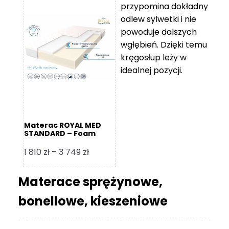
przypomina dokładny
5
odlew sylwetki i nie
119 zł
powoduje dalszych
do
wgłębień. Dzięki temu
11
kręgosłup leży w
670 zł
idealnej pozycji.
Materac ROYAL MED
STANDARD – Foam
Royal
Zakres
1 810
zł
–
3 749
zł
cen:
od
Materace sprężynowe,
1
bonellowe, kieszeniowe
810 zł
do
3