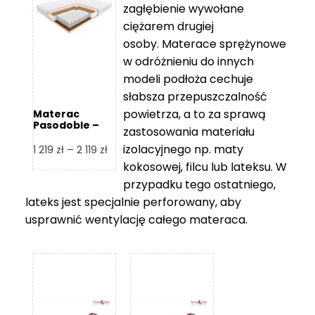
zagłębienie wywołane
459 zł
ciężarem drugiej
osoby. Materace sprężynowe
w odróżnieniu do innych
modeli podłoża cechuje
słabsza przepuszczalność
powietrza, a to za sprawą
Materac
Pasodoble –
zastosowania materiału
Hilding
izolacyjnego np. maty
Zakres
1 219
zł
–
2 119
zł
cen:
kokosowej, filcu lub lateksu. W
od
przypadku tego ostatniego,
1
lateks jest specjalnie perforowany, aby
219 zł
usprawnić wentylację całego materaca.
do
2
119 zł