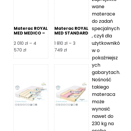
wane
materace
do zadań
specjalnych
Materac ROYAL
Materac ROYAL
MED MEDICO –
MED STANDARD
, czyli dla
Foam Royal
– Foam Royal
użytkownikó
2 010
zł
–
4
1 810
zł
–
3
Zakres
Zakres
570
zł
749
zł
w o
cen:
cen:
pokaźniejsz
od
od
ych
2
1
gabarytach.
010 zł
810 zł
Nośność
do
do
takiego
4
3
materaca
570 zł
749 zł
może
wynosić
nawet do
230 kg na
osobę,