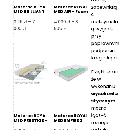
zapewniają
Materac ROYAL
Materac ROYAL
MED BRILLIANT
MED AIR – Foam
c
– Foam Royal
Royal
maksymaln
3 115
zł
–
7
4 030
zł
–
8
Zakres
Zakres
000
zł
865
zł
ą wygodę
cen:
cen:
przy
od
od
poprawnym
3
4
podparciu
115 zł
030 zł
kręgosłupa.
do
do
7
8
Dzięki temu,
000 zł
865 zł
że w
wykonaniu
wysokoela
stycznym
można
łączyć
Materac ROYAL
Materac ROYAL
MED PRESTIGE –
MED EMPIRE 2
różnego
Foam Royal
rodzaju