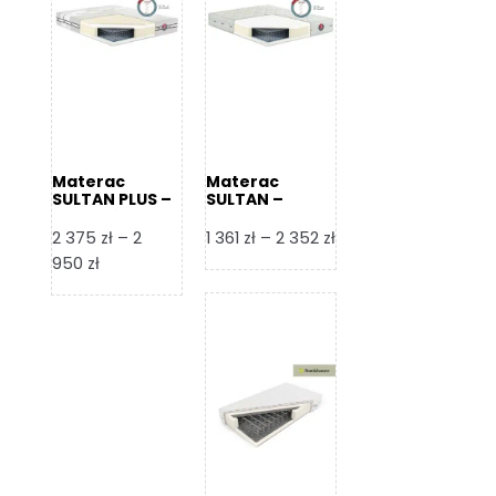
Materac
Materac
SULTAN PLUS –
SULTAN –
Senactive
Senactive
Zakres
2 375
zł
–
2
1 361
zł
–
2 352
zł
Zakres
cen:
950
zł
cen:
od
od
1
2
361 zł
375 zł
do
do
2
2
352 zł
950 zł