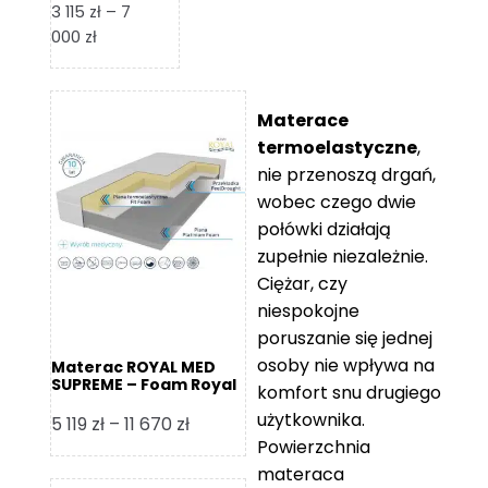
3 115
zł
–
7
Zakres
000
zł
cen:
od
3
Materace
115 zł
termoelastyczne
,
do
nie przenoszą drgań,
7
wobec czego dwie
000 zł
połówki działają
zupełnie niezależnie.
Ciężar, czy
niespokojne
poruszanie się jednej
osoby nie wpływa na
Materac ROYAL MED
SUPREME – Foam Royal
komfort snu drugiego
użytkownika.
Zakres
5 119
zł
–
11 670
zł
Powierzchnia
cen:
materaca
od