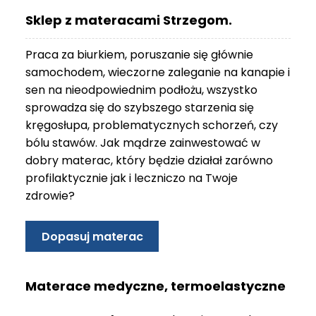
O
Sklep z materacami Strzegom.
N
T
Praca za biurkiem, poruszanie się głównie
A
K
samochodem, wieczorne zaleganie na kanapie i
T
sen na nieodpowiednim podłożu, wszystko
sprowadza się do szybszego starzenia się
B
kręgosłupa, problematycznych schorzeń, czy
L
bólu stawów. Jak mądrze zainwestować w
O
G
dobry materac, który będzie działał zarówno
profilaktycznie jak i leczniczo na Twoje
W
zdrowie?
Y
P
R
Dopasuj materac
Z
E
D
Materace medyczne, termoelastyczne
A
Ż