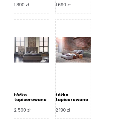
Design
Design
1 890
zł
1 690
zł
Łóżko
Łóżko
tapicerowane
tapicerowane
Flex – Dormi
Bari – Dormi
Design
Design
2 590
zł
2 190
zł