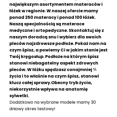
R
największym asortymentem materaców i
A
łóżek w regionie. W naszej ofercie mamy
C
ponad 250 materacy i ponad 100 łóżek.
E
Naszą specjalnością są materace
medyczne i ortopedyczne. Skontaktuj się z
Ł
Ó
naszym doradcą snu i wybierz dla swoich
Ż
pleców najzdrowsze podłoże. Pokaż nam na
K
czym śpisz, a powiemy Ci w jakim stanie jest
A
Twój kręgosłup. Podłoże na którym śpisz
stanowi niebagatelny aspekt zdrowych
M
pleców. W łóżku spędzasz conajmniej ⅓
A
T
życia i to właśnie na czym śpisz, stanowi
E
klucz całej sprawy.Obecny tryb życia,
R
niekorzystnie wpływa na anatomię
A
sylwetki.
C
Dodatkowo na wybrane modele mamy 30
A
dniowy okres testowy!
K