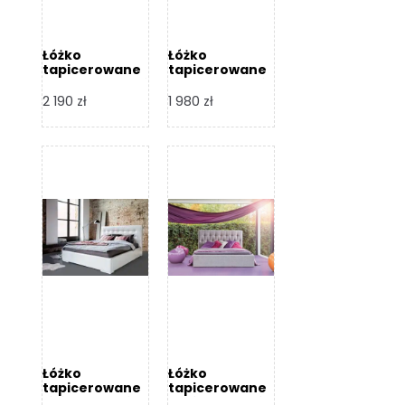
Łóżko
Łóżko
tapicerowane
tapicerowane
Arezzo – Dormi
Largo – Dormi
Design
Design
2 190
zł
1 980
zł
Łóżko
Łóżko
tapicerowane
tapicerowane
Livia – Dormi
Katia – Dormi