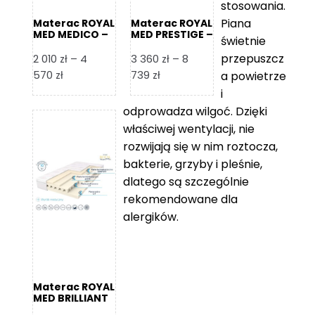
stosowania.
Piana
Materac ROYAL
Materac ROYAL
MED MEDICO –
MED PRESTIGE –
świetnie
Foam Royal
Foam Royal
przepuszcz
2 010
zł
–
4
3 360
zł
–
8
Zakres
Zakres
570
zł
739
zł
a powietrze
cen:
cen:
i
od
od
odprowadza wilgoć. Dzięki
2
3
właściwej wentylacji, nie
010 zł
360 zł
rozwijają się w nim roztocza,
do
do
bakterie, grzyby i pleśnie,
4
8
dlatego są szczególnie
570 zł
739 zł
rekomendowane dla
alergików.
Materac ROYAL
MED BRILLIANT
– Foam Royal