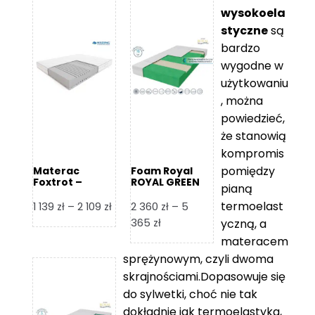
wysokoela
styczne
są
bardzo
wygodne w
użytkowaniu
, można
powiedzieć,
że stanowią
kompromis
pomiędzy
Materac
Foam Royal
Foxtrot –
ROYAL GREEN
pianą
Hilding
Materac
piankowy
termoelast
Zakres
1 139
zł
–
2 109
zł
2 360
zł
–
5
cen:
Zakres
365
zł
yczną, a
od
cen:
materacem
1
od
sprężynowym, czyli dwoma
139 zł
2
skrajnościami.Dopasowuje się
do
360 zł
do sylwetki, choć nie tak
2
do
dokładnie jak termoelastyka,