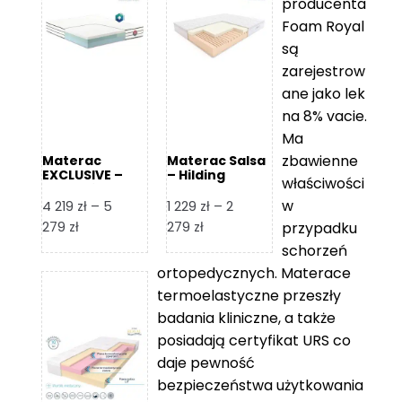
producenta
Foam Royal
są
zarejestrow
ane jako lek
na 8% vacie.
Ma
zbawienne
Materac
Materac Salsa
EXCLUSIVE –
– Hilding
właściwości
Senactive
w
4 219
zł
–
5
1 229
zł
–
2
Zakres
Zakres
279
zł
279
zł
przypadku
cen:
cen:
schorzeń
od
od
ortopedycznych. Materace
4
1
termoelastyczne przeszły
219 zł
229 zł
badania kliniczne, a także
do
do
posiadają certyfikat URS co
5
2
daje pewność
279 zł
279 zł
bezpieczeństwa użytkowania