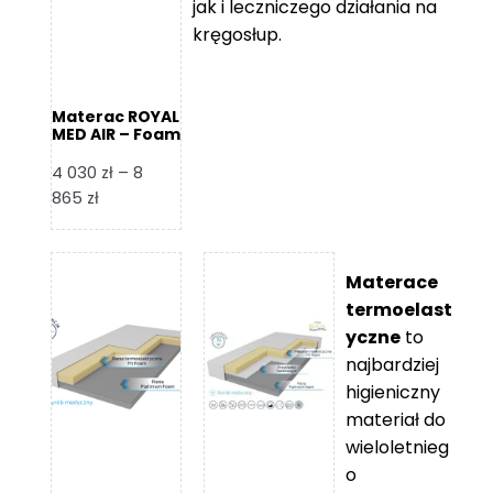
jak i leczniczego działania na
kręgosłup.
Materac ROYAL
MED AIR – Foam
Royal
4 030
zł
–
8
Zakres
865
zł
cen:
od
4
Materace
030 zł
termoelast
do
yczne
to
8
najbardziej
865 zł
higieniczny
materiał do
wieloletnieg
o