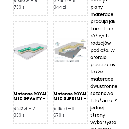
3 360
zł
–
8
2 719
zł
–
6
piany
Zakres
Zakres
739
zł
044
zł
cen:
cen:
materace
od
od
pracują jak
3
2
kameleon
360 zł
719 zł
różnych
do
do
rodzajów
8
6
podłoża. W
739 zł
044 zł
ofercie
posiadamy
także
materace
dwustronne
sezonowe
Materac ROYAL
Materac ROYAL
MED GRAVITY –
MED SUPREME –
lato/zima. Z
Foam Royal
Foam Royal
jednej
3 212
zł
–
7
5 119
zł
–
11
strony
Zakres
Zakres
839
zł
670
zł
cen:
cen:
wykorzysta
od
od