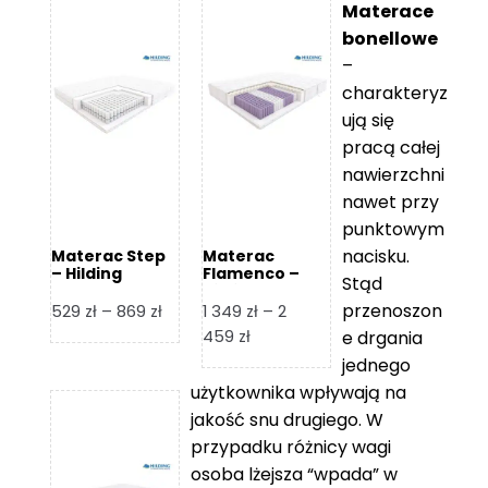
Materace
bonellowe
–
charakteryz
ują się
pracą całej
nawierzchni
nawet przy
punktowym
nacisku.
Materac Step
Materac
– Hilding
Flamenco –
Stąd
Hilding
przenoszon
Zakres
529
zł
–
869
zł
1 349
zł
–
2
cen:
Zakres
459
zł
e drgania
od
cen:
jednego
529 zł
od
użytkownika wpływają na
do
1
jakość snu drugiego. W
869 zł
349 zł
przypadku różnicy wagi
do
osoba lżejsza “wpada” w
2