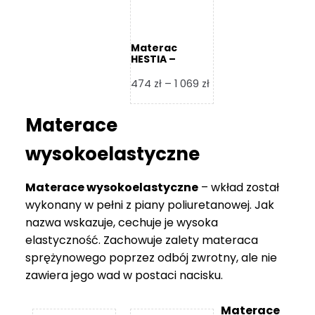
Materac
HESTIA –
Frankhauer
Zakres
474
zł
–
1 069
zł
cen:
od
Materace
474 zł
do
wysokoelastyczne
1
069 zł
Materace wysokoelastyczne
– wkład został
wykonany w pełni z piany poliuretanowej. Jak
nazwa wskazuje, cechuje je wysoka
elastyczność. Zachowuje zalety materaca
sprężynowego poprzez odbój zwrotny, ale nie
zawiera jego wad w postaci nacisku.
Materace