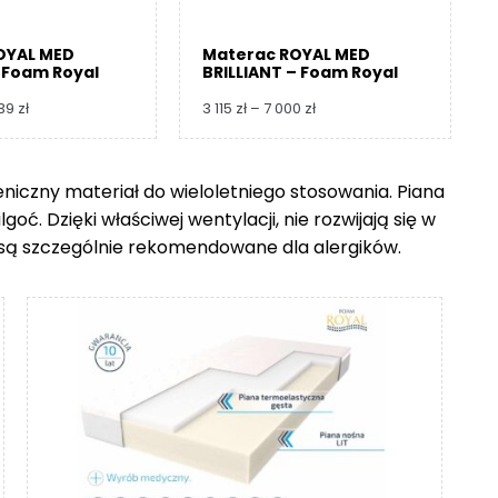
OYAL MED
Materac ROYAL MED
 Foam Royal
BRILLIANT – Foam Royal
Zakres
Zakres
739
zł
3 115
zł
–
7 000
zł
cen:
cen:
od
od
3
3
ieniczny materiał do wieloletniego stosowania. Piana
360 zł
115 zł
ć. Dzięki właściwej wentylacji, nie rozwijają się w
do
do
8
7
go są szczególnie rekomendowane dla alergików.
739 zł
000 zł