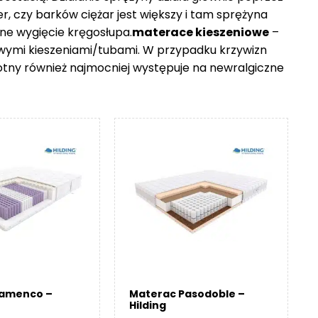
er, czy barków ciężar jest większy i tam sprężyna
ne wygięcie kręgosłupa.
materace kieszeniowe
–
owymi kieszeniami/tubami. W przypadku krzywizn
otny również najmocniej występuje na newralgiczne
lamenco –
Materac Pasodoble –
Hilding