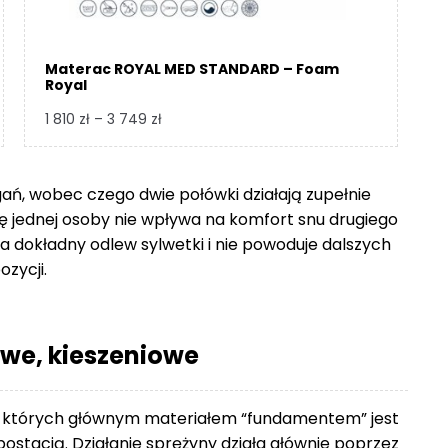
Materac ROYAL MED STANDARD – Foam
Royal
Zakres
1 810
zł
–
3 749
zł
cen:
od
1
gań, wobec czego dwie połówki działają zupełnie
810 zł
się jednej osoby nie wpływa na komfort snu drugiego
do
 dokładny odlew sylwetki i nie powoduje dalszych
3
ozycji.
749 zł
we, kieszeniowe
 których głównym materiałem “fundamentem” jest
ostacią. Działanie sprężyny działa głównie poprzez