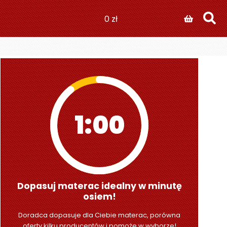
0
zł
0:59
Dopasuj materac idealny w minutę
osiem!
Doradca dopasuje dla Ciebie materac, porówna
oferty kilku producentów i pomoże w wyborze!