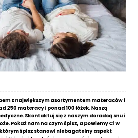
lepem z największym asortymentem materaców i
ad 250 materacy i ponad 100 łóżek. Naszą
edyczne. Skontaktuj się z naszym doradcą snu i
oże. Pokaż nam na czym śpisz, a powiemy Ci w
a którym śpisz stanowi niebagatelny aspekt