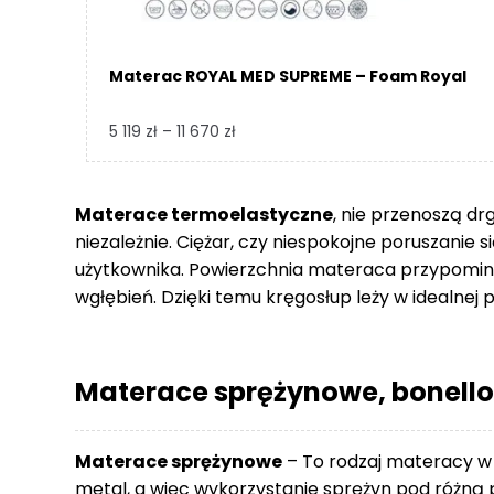
Materac ROYAL MED SUPREME – Foam Royal
Zakres
5 119
zł
–
11 670
zł
cen:
od
5
Materace termoelastyczne
, nie przenoszą dr
119 zł
niezależnie. Ciężar, czy niespokojne poruszanie 
do
użytkownika. Powierzchnia materaca przypomina
11
wgłębień. Dzięki temu kręgosłup leży w idealnej p
670 zł
Materace sprężynowe, bonello
Materace sprężynowe
– To rodzaj materacy w
metal, a więc wykorzystanie sprężyn pod różną p