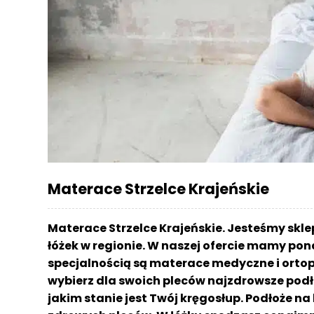
r
a
c
e
Ł
ó
ż
k
a
M
Materace Strzelce Krajeńskie
a
t
e
Materace Strzelce Krajeńskie. Jesteśmy sk
r
łóżek w regionie. W naszej ofercie mamy pon
a
specjalnością są materace medyczne i ortop
c
a
wybierz dla swoich pleców najzdrowsze podł
jakim stanie jest Twój kręgosłup. Podłoże n
K