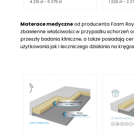
Zakres
4 219
zł
–
5 279
zł
1 229
zł
–
2 2
cen:
od
4
Materace medyczne
od producenta Foam Royal
219 zł
zbawienne właściwości w przypadku schorzeń 
do
5
przeszły badania kliniczne, a także posiadają c
279 zł
użytkowania jak i leczniczego działania na kręgos