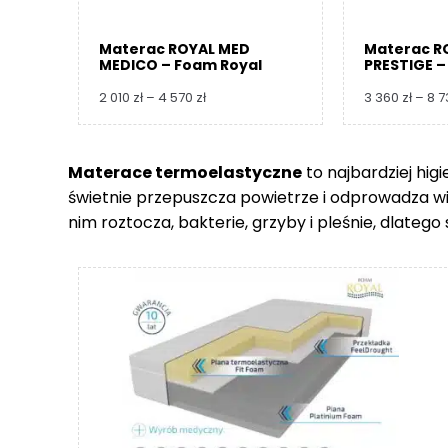
Materac ROYAL MED
Materac R
MEDICO – Foam Royal
PRESTIGE –
Zakres
2 010
zł
–
4 570
zł
3 360
zł
–
8 
cen:
od
2
Materace termoelastyczne
to najbardziej hig
010 zł
świetnie przepuszcza powietrze i odprowadza wilgo
do
4
nim roztocza, bakterie, grzyby i pleśnie, dlate
570 zł