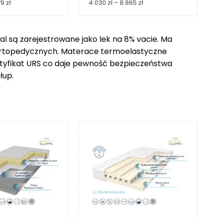
Zakres
Zakres
79
zł
4 030
zł
–
8 865
zł
cen:
cen:
od
od
1
4
 są zarejestrowane jako lek na 8% vacie. Ma
229 zł
030 zł
ortopedycznych. Materace termoelastyczne
do
do
2
8
ertyfikat URS co daje pewność bezpieczeństwa
279 zł
865 zł
łup.