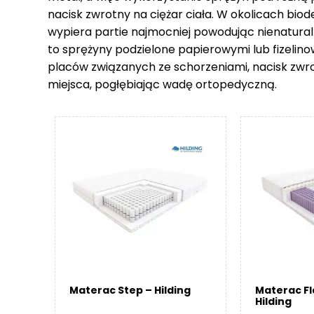
nacisk zwrotny na ciężar ciała. W okolicach biod
wypiera partie najmocniej powodując nienatural
to sprężyny podzielone papierowymi lub fizelin
placów związanych ze schorzeniami, nacisk zwr
miejsca, pogłębiając wadę ortopedyczną.
Materac Step – Hilding
Materac F
Hilding