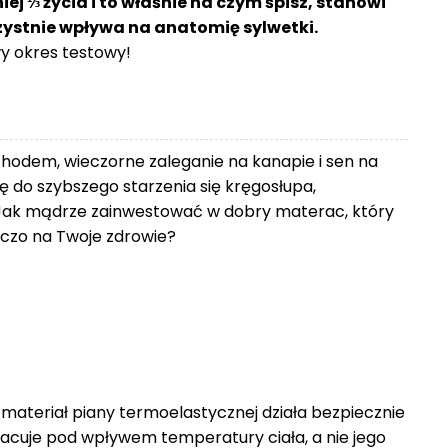
j ⅓ życia i to właśnie na czym śpisz, stanowi
rzystnie wpływa na anatomię sylwetki.
 okres testowy!
.
chodem, wieczorne zaleganie na kanapie i sen na
 do szybszego starzenia się kręgosłupa,
Jak mądrze zainwestować w dobry materac, który
zniczo na Twoje zdrowie?
 materiał piany termoelastycznej działa bezpiecznie
racuje pod wpływem temperatury ciała, a nie jego