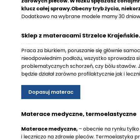
zdrowych pleców. W łóżku spędzasz conajmnie
o
klucz całej sprawy.Obecny tryb życia, nieko
n
Dodatkowo na wybrane modele mamy 30 dniowy
t
a
k
Sklep z materacami Strzelce Krajeńskie
t
B
Praca za biurkiem, poruszanie się głównie samo
l
nieodpowiednim podłożu, wszystko sprowadza się
o
problematycznych schorzeń, czy bólu stawów. 
g
będzie działał zarówno profilaktycznie jak i lec
W
Y
Dopasuj materac
P
R
Z
Materace medyczne, termoelastyczne
E
D
Materace medyczne,
– obecnie na rynku tylko
A
i leczniczo na zdrowie pleców. Termoelastyka p
Ż