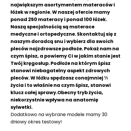
R
największym asortymentem materaców i
A
łóżek w regionie. W naszej ofercie mamy
C
ponad 250 materacy i ponad 100 łóżek.
E
Naszą specjalnością są materace
medyczne i ortopedyczne. Skontaktuj się z
Ł
Ó
naszym doradcą snu i wybierz dla swoich
Ż
pleców najzdrowsze podłoże. Pokaż nam na
K
czym śpisz, a powiemy Ci w jakim stanie jest
A
Twój kręgosłup. Podłoże na którym śpisz
stanowi niebagatelny aspekt zdrowych
M
pleców. W łóżku spędzasz conajmniej ⅓
A
T
życia i to właśnie na czym śpisz, stanowi
E
klucz całej sprawy.Obecny tryb życia,
R
niekorzystnie wpływa na anatomię
A
sylwetki.
C
Dodatkowo na wybrane modele mamy 30
A
dniowy okres testowy!
K