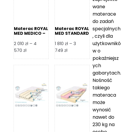
wane
materace
do zadań
specjalnych
Materac ROYAL
Materac ROYAL
MED MEDICO –
MED STANDARD
, czyli dla
Foam Royal
– Foam Royal
użytkownikó
2 010
zł
–
4
1 810
zł
–
3
Zakres
Zakres
570
zł
749
zł
w o
cen:
cen:
pokaźniejsz
od
od
ych
2
1
gabarytach.
010 zł
810 zł
Nośność
do
do
takiego
4
3
materaca
570 zł
749 zł
może
wynosić
nawet do
230 kg na
osobę,