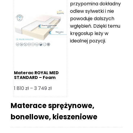
przypomina dokładny
5
odlew sylwetki i nie
119 zł
powoduje dalszych
do
wgłębień. Dzięki temu
11
kręgosłup leży w
670 zł
idealnej pozycji.
Materac ROYAL MED
STANDARD – Foam
Royal
Zakres
1 810
zł
–
3 749
zł
cen:
od
Materace sprężynowe,
1
bonellowe, kieszeniowe
810 zł
do
3