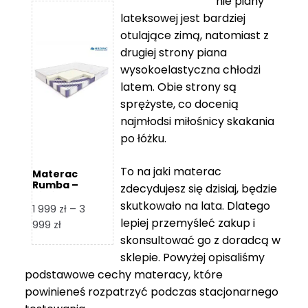
nie piany
3
5
lateksowej jest bardziej
212 zł
119 zł
otulające zimą, natomiast z
do
do
drugiej strony piana
7
11
wysokoelastyczna chłodzi
839 zł
670 zł
latem. Obie strony są
sprężyste, co docenią
najmłodsi miłośnicy skakania
po łóżku.
To na jaki materac
Materac
Rumba –
zdecydujesz się dzisiaj, będzie
Hilding
skutkowało na lata. Dlatego
1 999
zł
–
3
lepiej przemyśleć zakup i
Zakres
999
zł
skonsultować go z doradcą w
cen:
od
sklepie. Powyżej opisaliśmy
1
podstawowe cechy materacy, które
999 zł
powinieneś rozpatrzyć podczas stacjonarnego
do