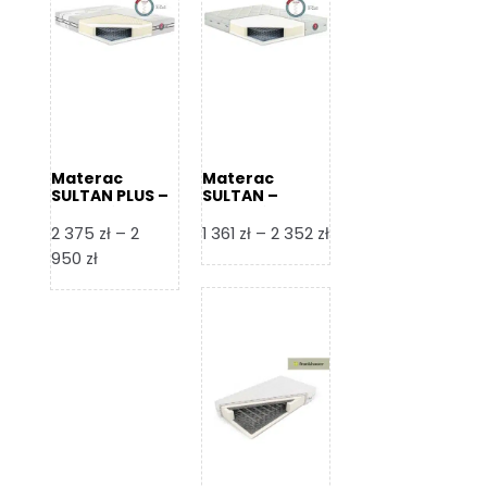
Materac
Materac
SULTAN PLUS –
SULTAN –
Senactive
Senactive
Zakres
2 375
zł
–
2
1 361
zł
–
2 352
zł
Zakres
cen:
950
zł
cen:
od
od
1
2
361 zł
375 zł
do
do
2
2
352 zł
950 zł