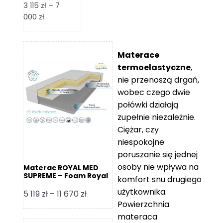
3 115
zł
–
7
Zakres
000
zł
cen:
od
3
Materace
115 zł
termoelastyczne
,
do
nie przenoszą drgań,
7
wobec czego dwie
000 zł
połówki działają
zupełnie niezależnie.
Ciężar, czy
niespokojne
poruszanie się jednej
osoby nie wpływa na
Materac ROYAL MED
SUPREME – Foam Royal
komfort snu drugiego
użytkownika.
Zakres
5 119
zł
–
11 670
zł
Powierzchnia
cen:
materaca
od