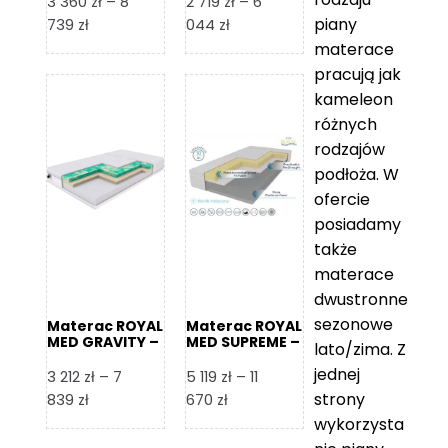
3 360
zł
–
8
2 719
zł
–
6
piany
Zakres
Zakres
739
zł
044
zł
cen:
cen:
materace
od
od
pracują jak
3
2
kameleon
360 zł
719 zł
różnych
do
do
rodzajów
8
6
podłoża. W
739 zł
044 zł
ofercie
posiadamy
także
materace
dwustronne
sezonowe
Materac ROYAL
Materac ROYAL
MED GRAVITY –
MED SUPREME –
lato/zima. Z
Foam Royal
Foam Royal
jednej
3 212
zł
–
7
5 119
zł
–
11
strony
Zakres
Zakres
839
zł
670
zł
cen:
cen:
wykorzysta
od
od