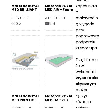
zapewniają
Materac ROYAL
Materac ROYAL
MED BRILLIANT
MED AIR – Foam
c
– Foam Royal
Royal
maksymaln
3 115
zł
–
7
4 030
zł
–
8
Zakres
Zakres
000
zł
865
zł
ą wygodę
cen:
cen:
przy
od
od
poprawnym
3
4
podparciu
115 zł
030 zł
kręgosłupa.
do
do
7
8
Dzięki temu,
000 zł
865 zł
że w
wykonaniu
wysokoela
stycznym
można
łączyć
Materac ROYAL
Materac ROYAL
MED PRESTIGE –
MED EMPIRE 2
różnego
Foam Royal
rodzaju