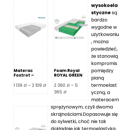
wysokoela
styczne
są
bardzo
wygodne w
użytkowaniu
, można
powiedzieć,
że stanowią
kompromis
pomiędzy
Materac
Foam Royal
Foxtrot –
ROYAL GREEN
pianą
Hilding
Materac
piankowy
termoelast
Zakres
1 139
zł
–
2 109
zł
2 360
zł
–
5
cen:
Zakres
365
zł
yczną, a
od
cen:
materacem
1
od
sprężynowym, czyli dwoma
139 zł
2
skrajnościami.Dopasowuje się
do
360 zł
do sylwetki, choć nie tak
2
do
dokładnie jak termoelastyka,