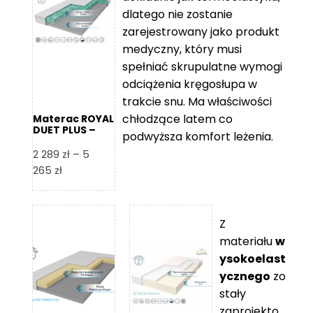
109 zł
5
dlatego nie zostanie
365 zł
zarejestrowany jako produkt
medyczny, który musi
spełniać skrupulatne wymogi
odciążenia kręgosłupa w
trakcie snu. Ma właściwości
chłodzące latem co
Materac ROYAL
DUET PLUS –
podwyższa komfort leżenia.
Foam Royal
2 289
zł
–
5
Zakres
265
zł
cen:
od
2
Z
289 zł
materiału
w
do
ysokoelast
5
ycznego
zo
265 zł
stały
zaprojekto