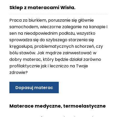
O
Sklep z materacami Wisła.
N
T
Praca za biurkiem, poruszanie się głównie
A
K
samochodem, wieczorne zaleganie na kanapie i
T
sen na nieodpowiednim podłożu, wszystko
sprowadza się do szybszego starzenia się
B
kręgosłupa, problematycznych schorzeń, czy
L
bólu stawów. Jak mądrze zainwestować w
O
G
dobry materac, który będzie działał zarówno
profilaktycznie jak i leczniczo na Twoje
W
zdrowie?
Y
P
R
Dopasuj materac
Z
E
D
Materace medyczne, termoelastyczne
A
Ż