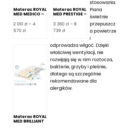
stosowania.
Piana
Materac ROYAL
Materac ROYAL
MED MEDICO –
MED PRESTIGE –
świetnie
Foam Royal
Foam Royal
przepuszcz
2 010
zł
–
4
3 360
zł
–
8
Zakres
Zakres
570
zł
739
zł
a powietrze
cen:
cen:
i
od
od
odprowadza wilgoć. Dzięki
2
3
właściwej wentylacji, nie
010 zł
360 zł
rozwijają się w nim roztocza,
do
do
bakterie, grzyby i pleśnie,
4
8
dlatego są szczególnie
570 zł
739 zł
rekomendowane dla
alergików.
Materac ROYAL
MED BRILLIANT
– Foam Royal