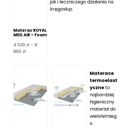
jak i leczniczego działania na
kręgosłup.
Materac ROYAL
MED AIR – Foam
Royal
4 030
zł
–
8
Zakres
865
zł
cen:
od
4
Materace
030 zł
termoelast
do
yczne
to
8
najbardziej
865 zł
higieniczny
materiał do
wieloletnieg
o