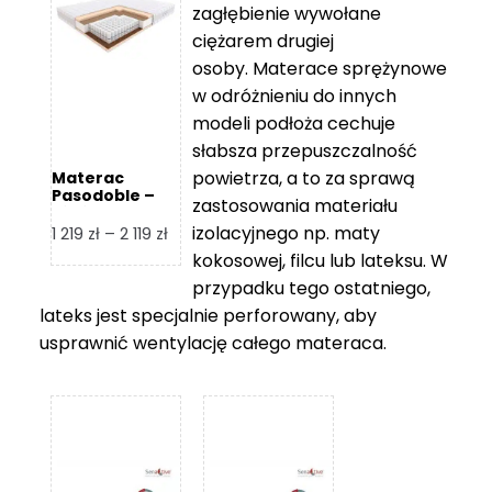
zagłębienie wywołane
459 zł
ciężarem drugiej
osoby. Materace sprężynowe
w odróżnieniu do innych
modeli podłoża cechuje
słabsza przepuszczalność
powietrza, a to za sprawą
Materac
Pasodoble –
zastosowania materiału
Hilding
izolacyjnego np. maty
Zakres
1 219
zł
–
2 119
zł
cen:
kokosowej, filcu lub lateksu. W
od
przypadku tego ostatniego,
1
lateks jest specjalnie perforowany, aby
219 zł
usprawnić wentylację całego materaca.
do
2
119 zł