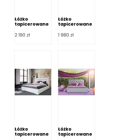
Łóżko
Łóżko
tapicerowane
tapicerowane
Arezzo – Dormi
Largo – Dormi
Design
Design
2 190
zł
1 980
zł
Łóżko
Łóżko
tapicerowane
tapicerowane
Livia – Dormi
Katia – Dormi