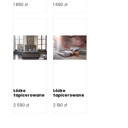
Design
Design
1 890
zł
1 690
zł
Łóżko
Łóżko
tapicerowane
tapicerowane
Flex – Dormi
Bari – Dormi
Design
Design
2 590
zł
2 190
zł