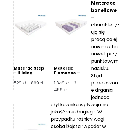
Materace
bonellowe
–
charakteryz
ują się
pracą całej
nawierzchni
nawet przy
punktowym
nacisku.
Materac Step
Materac
– Hilding
Flamenco –
Stąd
Hilding
przenoszon
Zakres
529
zł
–
869
zł
1 349
zł
–
2
cen:
Zakres
459
zł
e drgania
od
cen:
jednego
529 zł
od
użytkownika wpływają na
do
1
jakość snu drugiego. W
869 zł
349 zł
przypadku różnicy wagi
do
osoba lżejsza “wpada” w
2