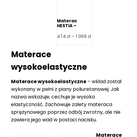
Materac
HESTIA –
Frankhauer
Zakres
474
zł
–
1 069
zł
cen:
od
Materace
474 zł
do
wysokoelastyczne
1
069 zł
Materace wysokoelastyczne
– wkład został
wykonany w pełni z piany poliuretanowej. Jak
nazwa wskazuje, cechuje je wysoka
elastyczność. Zachowuje zalety materaca
sprężynowego poprzez odbój zwrotny, ale nie
zawiera jego wad w postaci nacisku.
Materace