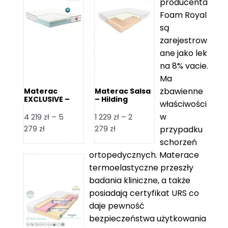
producenta
Foam Royal
są
zarejestrow
ane jako lek
na 8% vacie.
Ma
zbawienne
Materac
Materac Salsa
EXCLUSIVE –
– Hilding
właściwości
Senactive
w
4 219
zł
–
5
1 229
zł
–
2
Zakres
Zakres
279
zł
279
zł
przypadku
cen:
cen:
schorzeń
od
od
ortopedycznych. Materace
4
1
termoelastyczne przeszły
219 zł
229 zł
badania kliniczne, a także
do
do
posiadają certyfikat URS co
5
2
daje pewność
279 zł
279 zł
bezpieczeństwa użytkowania