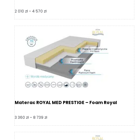
Zakres
2 010
zł
–
4 570
zł
cen:
od
2
010 zł
do
4
570 zł
Materac ROYAL MED PRESTIGE – Foam Royal
Zakres
3 360
zł
–
8 739
zł
cen:
od
3