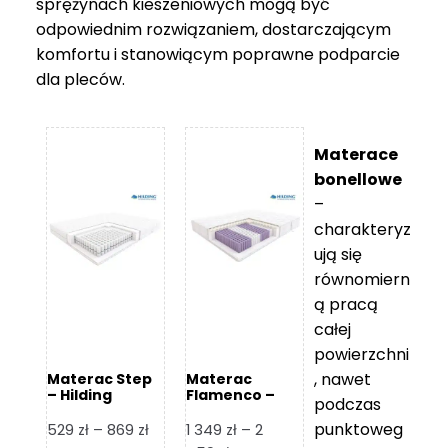
sprężynach kieszeniowych mogą być
odpowiednim rozwiązaniem, dostarczającym
komfortu i stanowiącym poprawne podparcie
dla pleców.
Materace
bonellowe
–
charakteryz
ują się
równomiern
ą pracą
całej
powierzchni
, nawet
Materac Step
Materac
– Hilding
Flamenco –
podczas
Hilding
punktoweg
Zakres
529
zł
–
869
zł
1 349
zł
–
2