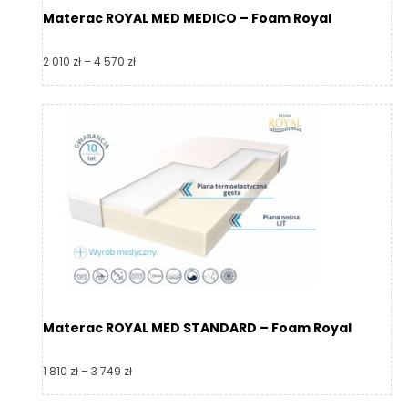
Materac ROYAL MED MEDICO – Foam Royal
Zakres
2 010
zł
–
4 570
zł
cen:
od
2
010 zł
do
4
570 zł
Materac ROYAL MED STANDARD – Foam Royal
Zakres
1 810
zł
–
3 749
zł
cen:
od