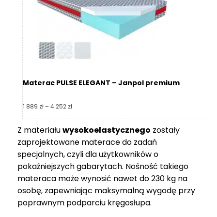
218 zł
Materac PULSE ELEGANT – Janpol premium
Zakres
1 889
zł
–
4 252
zł
cen:
od
Z materiału
wysokoelastycznego
zostały
1
zaprojektowane materace do zadań
889 zł
do
specjalnych, czyli dla użytkowników o
4
pokaźniejszych gabarytach. Nośność takiego
252 zł
materaca może wynosić nawet do 230 kg na
osobę, zapewniając maksymalną wygodę przy
poprawnym podparciu kręgosłupa.