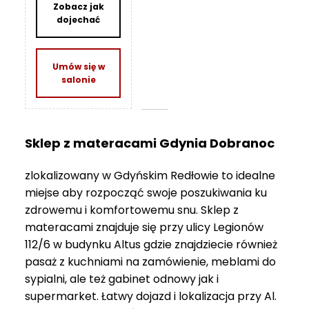
Zobacz jak
O
dojechać
N
T
A
Umów się w
K
salonie
T
B
L
O
Sklep z materacami Gdynia Dobranoc
G
zlokalizowany w Gdyńskim Redłowie to idealne
W
miejse aby rozpocząć swoje poszukiwania ku
Y
zdrowemu i komfortowemu snu. Sklep z
P
materacami znajduje się przy ulicy Legionów
R
Z
112/6 w budynku Altus gdzie znajdziecie również
E
pasaż z kuchniami na zamówienie, meblami do
D
sypialni, ale też gabinet odnowy jak i
A
supermarket. Łatwy dojazd i lokalizacja przy Al.
Ż