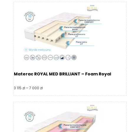
1
810 zł
do
3
749 zł
Materac ROYAL MED BRILLIANT – Foam Royal
Zakres
3 115
zł
–
7 000
zł
cen:
od
3
115 zł
do
7
000 zł