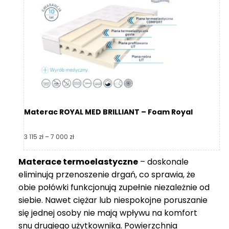
360 zł
do
8
739 zł
Materac ROYAL MED BRILLIANT – Foam Royal
Zakres
3 115
zł
–
7 000
zł
cen:
od
Materace termoelastyczne
– doskonale
3
eliminują przenoszenie drgań, co sprawia, że
115 zł
do
obie połówki funkcjonują zupełnie niezależnie od
7
siebie. Nawet ciężar lub niespokojne poruszanie
000 zł
się jednej osoby nie mają wpływu na komfort
snu drugiego użytkownika. Powierzchnia