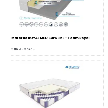
Materac ROYAL MED SUPREME – Foam Royal
Zakres
5 119
zł
–
11 670
zł
cen:
od
5
119 zł
do
11
670 zł