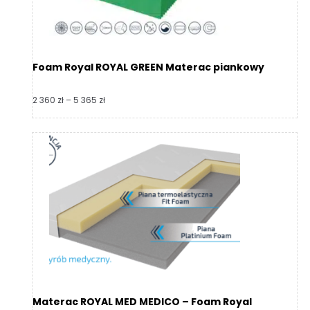
Foam Royal ROYAL GREEN Materac piankowy
Zakres
2 360
zł
–
5 365
zł
cen:
od
2
360 zł
do
5
365 zł
Materac ROYAL MED MEDICO – Foam Royal