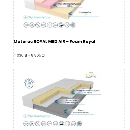
Materac ROYAL MED AIR – Foam Royal
Zakres
4 030
zł
–
8 865
zł
cen:
od
4
030 zł
do
8
865 zł