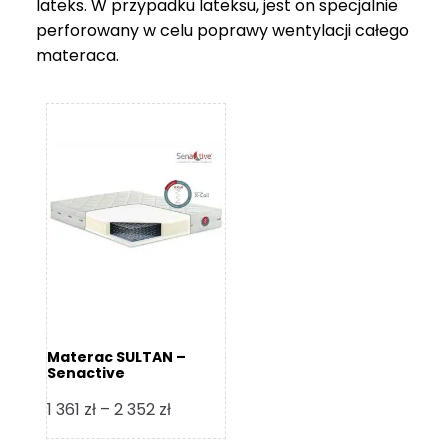
lateks. W przypadku lateksu, jest on specjalnie
do
perforowany w celu poprawy wentylacji całego
2
materaca.
119 zł
Materac SULTAN –
Senactive
Zakres
1 361
zł
–
2 352
zł
cen: