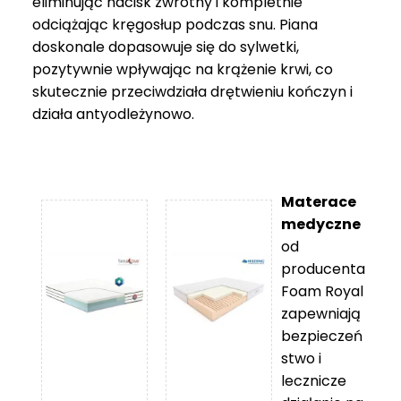
eliminując nacisk zwrotny i kompletnie
odciążając kręgosłup podczas snu. Piana
doskonale dopasowuje się do sylwetki,
pozytywnie wpływając na krążenie krwi, co
skutecznie przeciwdziała drętwieniu kończyn i
działa antyodleżynowo.
Materace
medyczne
od
producenta
Foam Royal
zapewniają
bezpieczeń
stwo i
lecznicze