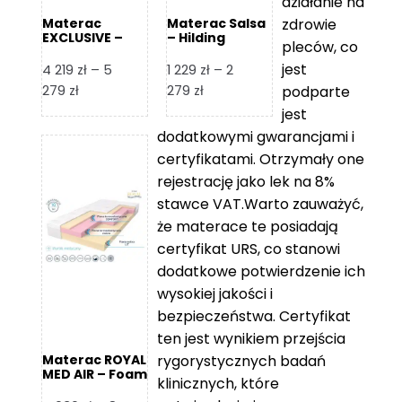
działanie na
zdrowie
Materac
Materac Salsa
EXCLUSIVE –
– Hilding
pleców, co
Senactive
jest
4 219
zł
–
5
1 229
zł
–
2
Zakres
Zakres
279
zł
279
zł
podparte
cen:
cen:
jest
od
od
dodatkowymi gwarancjami i
4
1
certyfikatami. Otrzymały one
219 zł
229 zł
rejestrację jako lek na 8%
do
do
stawce VAT.Warto zauważyć,
5
2
że materace te posiadają
279 zł
279 zł
certyfikat URS, co stanowi
dodatkowe potwierdzenie ich
wysokiej jakości i
bezpieczeństwa. Certyfikat
ten jest wynikiem przejścia
rygorystycznych badań
Materac ROYAL
MED AIR – Foam
klinicznych, które
Royal