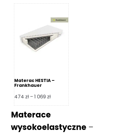
od
1
361 zł
do
2
352 zł
Materac HESTIA –
Frankhauer
Zakres
474
zł
–
1 069
zł
cen:
od
Materace
474 zł
wysokoelastyczne
–
do
1