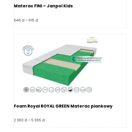
Materac FINI – Janpol Kids
Zakres
546
zł
–
615
zł
cen:
od
546 zł
do
615 zł
Foam Royal ROYAL GREEN Materac piankowy
Zakres
2 360
zł
–
5 365
zł
cen:
od