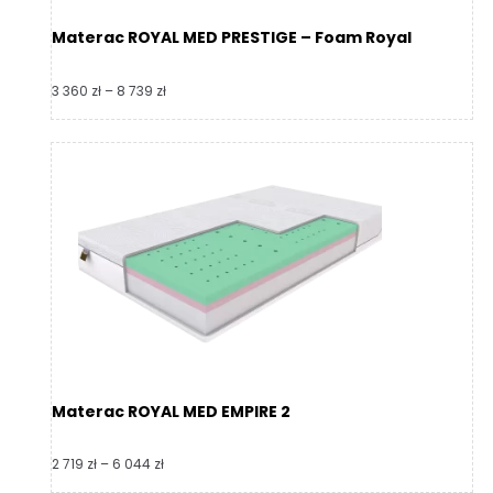
Materac ROYAL MED PRESTIGE – Foam Royal
Zakres
3 360
zł
–
8 739
zł
cen:
od
3
360 zł
do
8
739 zł
Materac ROYAL MED EMPIRE 2
Zakres
2 719
zł
–
6 044
zł
cen: