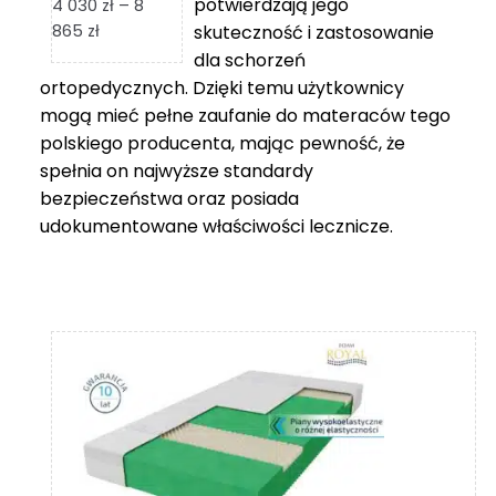
potwierdzają jego
4 030
zł
–
8
Zakres
865
zł
skuteczność i zastosowanie
cen:
dla schorzeń
od
ortopedycznych. Dzięki temu użytkownicy
4
mogą mieć pełne zaufanie do materaców tego
030 zł
polskiego producenta, mając pewność, że
do
spełnia on najwyższe standardy
8
bezpieczeństwa oraz posiada
865 zł
udokumentowane właściwości lecznicze.