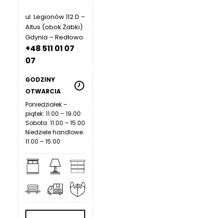
R
A
ul. Legionów 112 D –
Altus (obok Żabki)
C
Gdynia – Redłowo
E
+48 511 01 07
Ł
07
Ó
Ż
GODZINY
K
OTWARCIA
A
Poniedziałek –
piątek: 11.00 – 19.00
M
Sobota: 11.00 – 15.00
A
Niedziele handlowe:
T
11.00 – 15.00
E
R
A
C
A
K