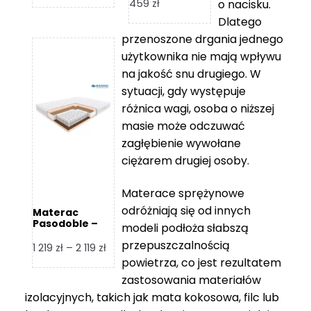
cen:
Zakres
459
zł
o nacisku.
od
cen:
Dlatego
529 zł
od
przenoszone drgania jednego
do
1
użytkownika nie mają wpływu
869 zł
349 zł
na jakość snu drugiego. W
do
sytuacji, gdy występuje
2
różnica wagi, osoba o niższej
459 zł
masie może odczuwać
zagłębienie wywołane
ciężarem drugiej osoby.
Materace sprężynowe
odróżniają się od innych
Materac
Pasodoble –
modeli podłoża słabszą
Hilding
przepuszczalnością
Zakres
1 219
zł
–
2 119
zł
powietrza, co jest rezultatem
cen:
od
zastosowania materiałów
1
izolacyjnych, takich jak mata kokosowa, filc lub
219 zł