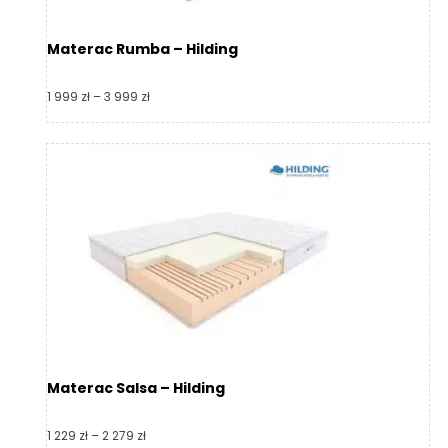
Materac Rumba – Hilding
Zakres
1 999
zł
–
3 999
zł
cen:
od
1
999 zł
do
3
999 zł
Materac Salsa – Hilding
Zakres
1 229
zł
–
2 279
zł