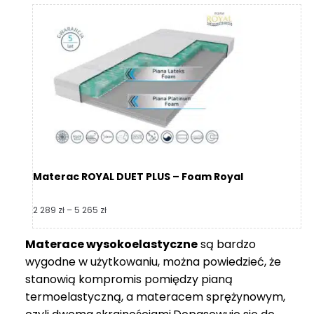
2
360 zł
do
5
365 zł
Materac ROYAL DUET PLUS – Foam Royal
Zakres
2 289
zł
–
5 265
zł
cen:
od
Materace wysokoelastyczne
są bardzo
2
wygodne w użytkowaniu, można powiedzieć, że
289 zł
do
stanowią kompromis pomiędzy pianą
5
termoelastyczną, a materacem sprężynowym,
265 zł