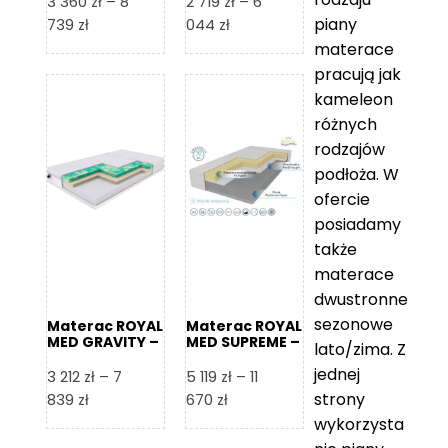
3 360
zł
–
8
2 719
zł
–
6
piany
Zakres
Zakres
739
zł
044
zł
cen:
cen:
materace
od
od
pracują jak
3
2
kameleon
360 zł
719 zł
różnych
do
do
rodzajów
8
6
podłoża. W
739 zł
044 zł
ofercie
posiadamy
także
materace
dwustronne
sezonowe
Materac ROYAL
Materac ROYAL
MED GRAVITY –
MED SUPREME –
lato/zima. Z
Foam Royal
Foam Royal
jednej
3 212
zł
–
7
5 119
zł
–
11
strony
Zakres
Zakres
839
zł
670
zł
cen:
cen:
wykorzysta
od
od