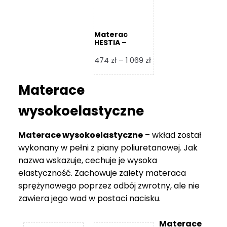
Materac
HESTIA –
Frankhauer
Zakres
474
zł
–
1 069
zł
cen:
od
Materace
474 zł
do
wysokoelastyczne
1
069 zł
Materace wysokoelastyczne
– wkład został
wykonany w pełni z piany poliuretanowej. Jak
nazwa wskazuje, cechuje je wysoka
elastyczność. Zachowuje zalety materaca
sprężynowego poprzez odbój zwrotny, ale nie
zawiera jego wad w postaci nacisku.
Materace