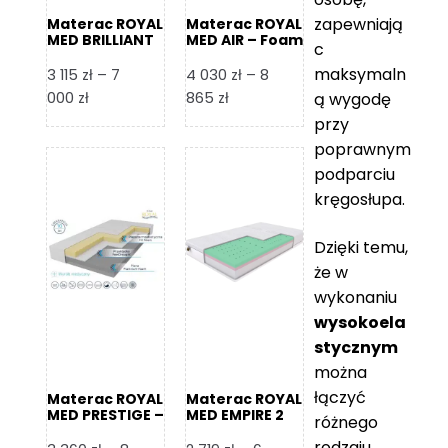
zapewniają
Materac ROYAL
Materac ROYAL
MED BRILLIANT
MED AIR – Foam
c
– Foam Royal
Royal
maksymaln
3 115
zł
–
7
4 030
zł
–
8
Zakres
Zakres
000
zł
865
zł
ą wygodę
cen:
cen:
przy
od
od
poprawnym
3
4
podparciu
115 zł
030 zł
kręgosłupa.
do
do
7
8
Dzięki temu,
000 zł
865 zł
że w
wykonaniu
wysokoela
stycznym
można
łączyć
Materac ROYAL
Materac ROYAL
MED PRESTIGE –
MED EMPIRE 2
różnego
Foam Royal
rodzaju