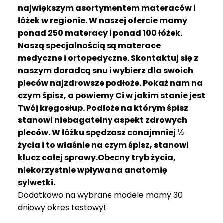
R
największym asortymentem materaców i
A
łóżek w regionie. W naszej ofercie mamy
C
ponad 250 materacy i ponad 100 łóżek.
E
Naszą specjalnością są materace
medyczne i ortopedyczne. Skontaktuj się z
Ł
Ó
naszym doradcą snu i wybierz dla swoich
Ż
pleców najzdrowsze podłoże. Pokaż nam na
K
czym śpisz, a powiemy Ci w jakim stanie jest
A
Twój kręgosłup. Podłoże na którym śpisz
stanowi niebagatelny aspekt zdrowych
M
pleców. W łóżku spędzasz conajmniej ⅓
A
T
życia i to właśnie na czym śpisz, stanowi
E
klucz całej sprawy.Obecny tryb życia,
R
niekorzystnie wpływa na anatomię
A
sylwetki.
C
Dodatkowo na wybrane modele mamy 30
A
dniowy okres testowy!
K