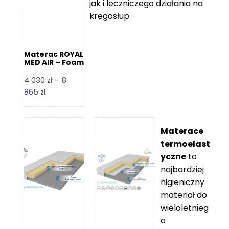
jak i leczniczego działania na
kręgosłup.
Materac ROYAL
MED AIR – Foam
Royal
4 030
zł
–
8
Zakres
865
zł
cen:
od
4
Materace
030 zł
termoelast
do
yczne
to
8
najbardziej
865 zł
higieniczny
materiał do
wieloletnieg
o