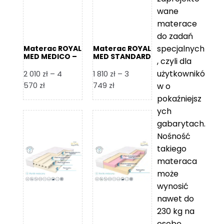
wane
materace
do zadań
specjalnych
Materac ROYAL
Materac ROYAL
MED MEDICO –
MED STANDARD
, czyli dla
Foam Royal
– Foam Royal
użytkownikó
2 010
zł
–
4
1 810
zł
–
3
Zakres
Zakres
570
zł
749
zł
w o
cen:
cen:
pokaźniejsz
od
od
ych
2
1
gabarytach.
010 zł
810 zł
Nośność
do
do
takiego
4
3
materaca
570 zł
749 zł
może
wynosić
nawet do
230 kg na
osobę,