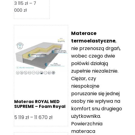
3 115
zł
–
7
Zakres
000
zł
cen:
od
3
Materace
115 zł
termoelastyczne
,
do
nie przenoszą drgań,
7
wobec czego dwie
000 zł
połówki działają
zupełnie niezależnie.
Ciężar, czy
niespokojne
poruszanie się jednej
osoby nie wpływa na
Materac ROYAL MED
SUPREME – Foam Royal
komfort snu drugiego
użytkownika.
Zakres
5 119
zł
–
11 670
zł
Powierzchnia
cen:
materaca
od