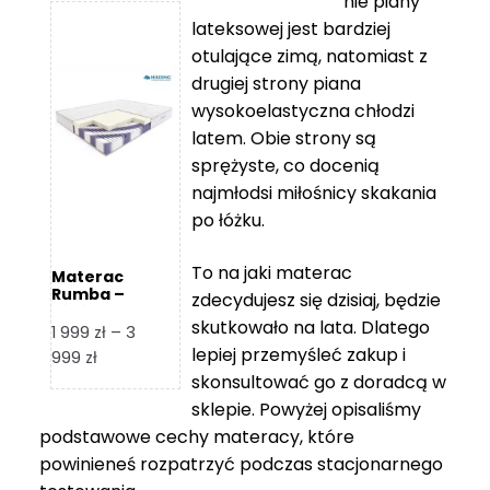
nie piany
3
5
lateksowej jest bardziej
212 zł
119 zł
otulające zimą, natomiast z
do
do
drugiej strony piana
7
11
wysokoelastyczna chłodzi
839 zł
670 zł
latem. Obie strony są
sprężyste, co docenią
najmłodsi miłośnicy skakania
po łóżku.
To na jaki materac
Materac
Rumba –
zdecydujesz się dzisiaj, będzie
Hilding
skutkowało na lata. Dlatego
1 999
zł
–
3
lepiej przemyśleć zakup i
Zakres
999
zł
skonsultować go z doradcą w
cen:
od
sklepie. Powyżej opisaliśmy
1
podstawowe cechy materacy, które
999 zł
powinieneś rozpatrzyć podczas stacjonarnego
do