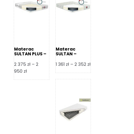
Materac
Materac
SULTAN PLUS –
SULTAN –
Senactive
Senactive
Zakres
2 375
zł
–
2
1 361
zł
–
2 352
zł
Zakres
cen:
950
zł
cen:
od
od
1
2
361 zł
375 zł
do
do
2
2
352 zł
950 zł