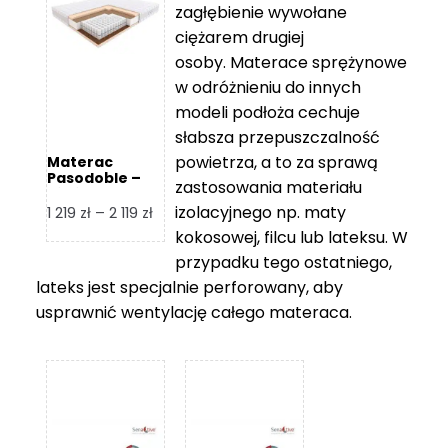
zagłębienie wywołane
459 zł
ciężarem drugiej
osoby. Materace sprężynowe
w odróżnieniu do innych
modeli podłoża cechuje
słabsza przepuszczalność
powietrza, a to za sprawą
Materac
Pasodoble –
zastosowania materiału
Hilding
izolacyjnego np. maty
Zakres
1 219
zł
–
2 119
zł
cen:
kokosowej, filcu lub lateksu. W
od
przypadku tego ostatniego,
1
lateks jest specjalnie perforowany, aby
219 zł
usprawnić wentylację całego materaca.
do
2
119 zł