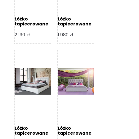
Łóżko
Łóżko
tapicerowane
tapicerowane
Arezzo – Dormi
Largo – Dormi
Design
Design
2 190
zł
1 980
zł
Łóżko
Łóżko
tapicerowane
tapicerowane
Livia – Dormi
Katia – Dormi