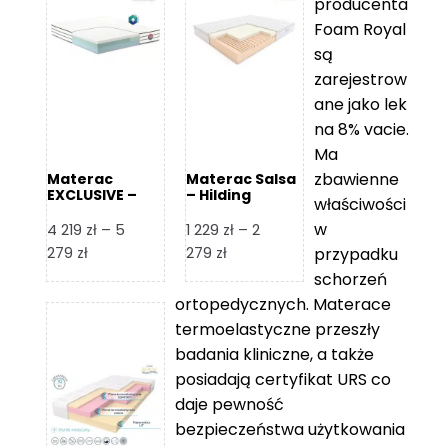
producenta
Foam Royal
są
zarejestrow
ane jako lek
na 8% vacie.
Ma
zbawienne
Materac
Materac Salsa
EXCLUSIVE –
– Hilding
właściwości
Senactive
w
4 219
zł
–
5
1 229
zł
–
2
Zakres
Zakres
279
zł
279
zł
przypadku
cen:
cen:
schorzeń
od
od
ortopedycznych. Materace
4
1
termoelastyczne przeszły
219 zł
229 zł
badania kliniczne, a także
do
do
posiadają certyfikat URS co
5
2
daje pewność
279 zł
279 zł
bezpieczeństwa użytkowania