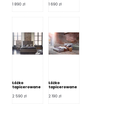
Design
Design
1 890
zł
1 690
zł
Łóżko
Łóżko
tapicerowane
tapicerowane
Flex – Dormi
Bari – Dormi
Design
Design
2 590
zł
2 190
zł