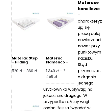
Materace
bonellowe
–
charakteryz
ują się
pracą całej
nawierzchni
nawet przy
punktowym
nacisku.
Materac Step
Materac
– Hilding
Flamenco –
Stąd
Hilding
przenoszon
Zakres
529
zł
–
869
zł
1 349
zł
–
2
cen:
Zakres
459
zł
e drgania
od
cen:
jednego
529 zł
od
użytkownika wpływają na
do
1
jakość snu drugiego. W
869 zł
349 zł
przypadku różnicy wagi
do
osoba lżejsza “wpada” w
2