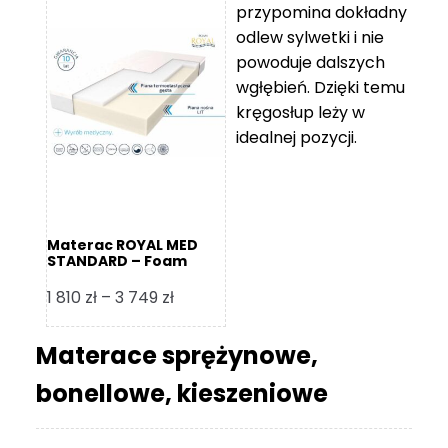
przypomina dokładny
5
odlew sylwetki i nie
119 zł
powoduje dalszych
do
wgłębień. Dzięki temu
11
kręgosłup leży w
670 zł
idealnej pozycji.
Materac ROYAL MED
STANDARD – Foam
Royal
Zakres
1 810
zł
–
3 749
zł
cen:
od
Materace sprężynowe,
1
bonellowe, kieszeniowe
810 zł
do
3