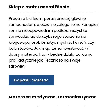
O
Sklep z materacami Błonie.
N
T
Praca za biurkiem, poruszanie się głównie
A
K
samochodem, wieczorne zaleganie na kanapie i
T
sen na nieodpowiednim podłożu, wszystko
sprowadza się do szybszego starzenia się
B
kręgosłupa, problematycznych schorzeń, czy
L
bólu stawów. Jak mądrze zainwestować w
O
G
dobry materac, który będzie działał zarówno
profilaktycznie jak i leczniczo na Twoje
W
zdrowie?
Y
P
R
Dopasuj materac
Z
E
D
Materace medyczne, termoelastyczne
A
Ż