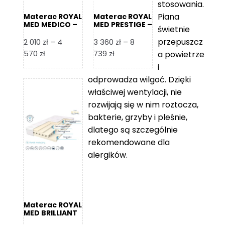
stosowania.
Piana
Materac ROYAL
Materac ROYAL
MED MEDICO –
MED PRESTIGE –
świetnie
Foam Royal
Foam Royal
przepuszcz
2 010
zł
–
4
3 360
zł
–
8
Zakres
Zakres
570
zł
739
zł
a powietrze
cen:
cen:
i
od
od
odprowadza wilgoć. Dzięki
2
3
właściwej wentylacji, nie
010 zł
360 zł
rozwijają się w nim roztocza,
do
do
bakterie, grzyby i pleśnie,
4
8
dlatego są szczególnie
570 zł
739 zł
rekomendowane dla
alergików.
Materac ROYAL
MED BRILLIANT
– Foam Royal