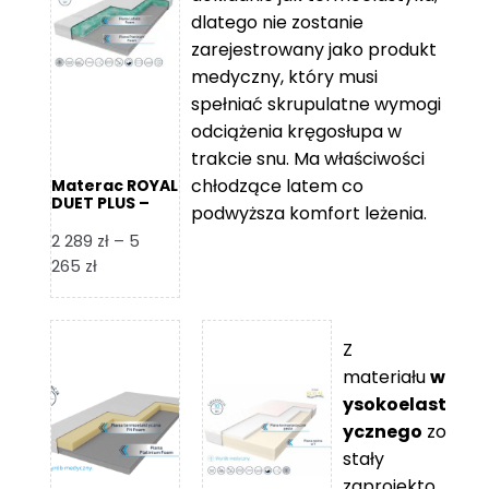
109 zł
5
dlatego nie zostanie
365 zł
zarejestrowany jako produkt
medyczny, który musi
spełniać skrupulatne wymogi
odciążenia kręgosłupa w
trakcie snu. Ma właściwości
chłodzące latem co
Materac ROYAL
DUET PLUS –
podwyższa komfort leżenia.
Foam Royal
2 289
zł
–
5
Zakres
265
zł
cen:
od
2
Z
289 zł
materiału
w
do
ysokoelast
5
ycznego
zo
265 zł
stały
zaprojekto