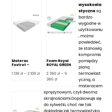
wysokoela
styczne
są
bardzo
wygodne w
użytkowaniu
, można
powiedzieć,
że stanowią
kompromis
pomiędzy
Materac
Foam Royal
Foxtrot –
ROYAL GREEN
pianą
Hilding
Materac
piankowy
termoelast
Zakres
1 139
zł
–
2 109
zł
2 360
zł
–
5
cen:
Zakres
365
zł
yczną, a
od
cen:
materacem
1
od
sprężynowym, czyli dwoma
139 zł
2
skrajnościami.Dopasowuje się
do
360 zł
do sylwetki, choć nie tak
2
do
dokładnie jak termoelastyka,