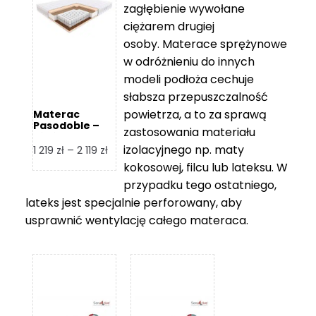
zagłębienie wywołane
459 zł
ciężarem drugiej
osoby. Materace sprężynowe
w odróżnieniu do innych
modeli podłoża cechuje
słabsza przepuszczalność
powietrza, a to za sprawą
Materac
Pasodoble –
zastosowania materiału
Hilding
izolacyjnego np. maty
Zakres
1 219
zł
–
2 119
zł
cen:
kokosowej, filcu lub lateksu. W
od
przypadku tego ostatniego,
1
lateks jest specjalnie perforowany, aby
219 zł
usprawnić wentylację całego materaca.
do
2
119 zł