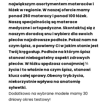
R
największym asortymentem materaców i
A
łóżek w regionie. W naszej ofercie mamy
C
ponad 250 materacy i ponad 100 łóżek.
E
Naszą specjalnością są materace
medyczne i ortopedyczne. Skontaktuj się z
Ł
Ó
naszym doradcą snu i wybierz dla swoich
Ż
pleców najzdrowsze podłoże. Pokaż nam na
K
czym śpisz, a powiemy Ci w jakim stanie jest
A
Twój kręgosłup. Podłoże na którym śpisz
stanowi niebagatelny aspekt zdrowych
M
pleców. W łóżku spędzasz conajmniej ⅓
A
T
życia i to właśnie na czym śpisz, stanowi
E
klucz całej sprawy.Obecny tryb życia,
R
niekorzystnie wpływa na anatomię
A
sylwetki.
C
Dodatkowo na wybrane modele mamy 30
A
dniowy okres testowy!
K