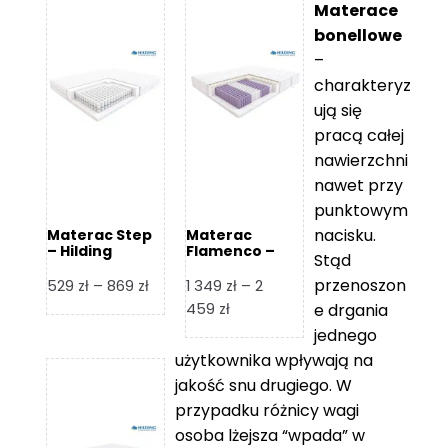
Materace
bonellowe
–
charakteryz
ują się
pracą całej
nawierzchni
nawet przy
punktowym
nacisku.
Materac Step
Materac
– Hilding
Flamenco –
Stąd
Hilding
przenoszon
Zakres
529
zł
–
869
zł
1 349
zł
–
2
cen:
Zakres
459
zł
e drgania
od
cen:
jednego
529 zł
od
użytkownika wpływają na
do
1
jakość snu drugiego. W
869 zł
349 zł
przypadku różnicy wagi
do
osoba lżejsza “wpada” w
2