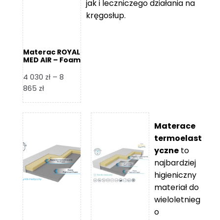
jak i leczniczego działania na
kręgosłup.
Materac ROYAL
MED AIR – Foam
Royal
4 030
zł
–
8
Zakres
865
zł
cen:
od
4
Materace
030 zł
termoelast
do
yczne
to
8
najbardziej
865 zł
higieniczny
materiał do
wieloletnieg
o