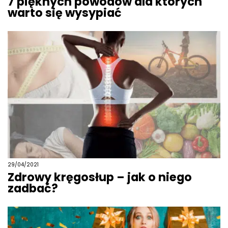
7 pięknych powodów dla których
warto się wysypiać
29/04/2021
Zdrowy kręgosłup – jak o niego
zadbać?