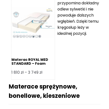
przypomina dokładny
5
odlew sylwetki i nie
119 zł
powoduje dalszych
do
wgłębień. Dzięki temu
11
kręgosłup leży w
670 zł
idealnej pozycji.
Materac ROYAL MED
STANDARD – Foam
Royal
Zakres
1 810
zł
–
3 749
zł
cen:
od
Materace sprężynowe,
1
bonellowe, kieszeniowe
810 zł
do
3