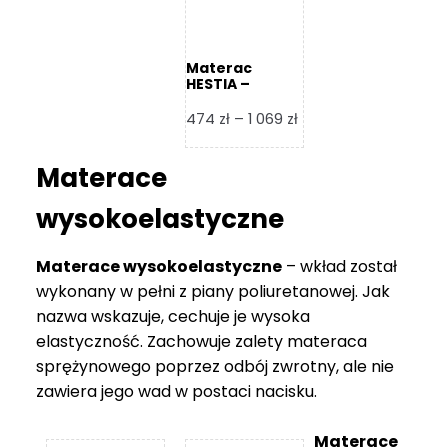
Materac
HESTIA –
Frankhauer
Zakres
474
zł
–
1 069
zł
cen:
od
Materace
474 zł
do
wysokoelastyczne
1
069 zł
Materace wysokoelastyczne
– wkład został
wykonany w pełni z piany poliuretanowej. Jak
nazwa wskazuje, cechuje je wysoka
elastyczność. Zachowuje zalety materaca
sprężynowego poprzez odbój zwrotny, ale nie
zawiera jego wad w postaci nacisku.
Materace