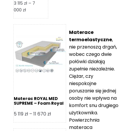
3 115
zł
–
7
Zakres
000
zł
cen:
od
3
Materace
115 zł
termoelastyczne
,
do
nie przenoszą drgań,
7
wobec czego dwie
000 zł
połówki działają
zupełnie niezależnie.
Ciężar, czy
niespokojne
poruszanie się jednej
osoby nie wpływa na
Materac ROYAL MED
SUPREME – Foam Royal
komfort snu drugiego
użytkownika.
Zakres
5 119
zł
–
11 670
zł
Powierzchnia
cen:
materaca
od