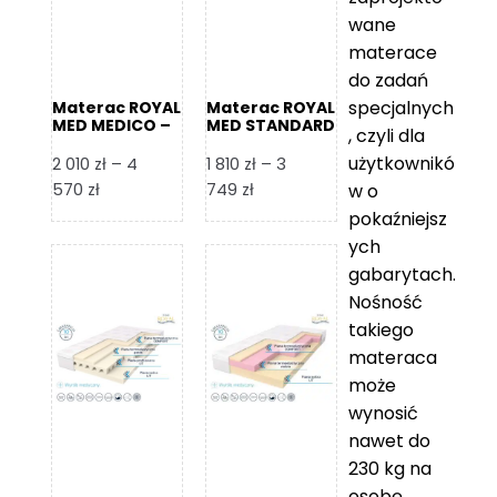
wane
materace
do zadań
specjalnych
Materac ROYAL
Materac ROYAL
MED MEDICO –
MED STANDARD
, czyli dla
Foam Royal
– Foam Royal
użytkownikó
2 010
zł
–
4
1 810
zł
–
3
Zakres
Zakres
570
zł
749
zł
w o
cen:
cen:
pokaźniejsz
od
od
ych
2
1
gabarytach.
010 zł
810 zł
Nośność
do
do
takiego
4
3
materaca
570 zł
749 zł
może
wynosić
nawet do
230 kg na
osobę,