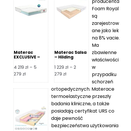
producenta
Foam Royal
są
zarejestrow
ane jako lek
na 8% vacie.
Ma
zbawienne
Materac
Materac Salsa
EXCLUSIVE –
– Hilding
właściwości
Senactive
w
4 219
zł
–
5
1 229
zł
–
2
Zakres
Zakres
279
zł
279
zł
przypadku
cen:
cen:
schorzeń
od
od
ortopedycznych. Materace
4
1
termoelastyczne przeszły
219 zł
229 zł
badania kliniczne, a także
do
do
posiadają certyfikat URS co
5
2
daje pewność
279 zł
279 zł
bezpieczeństwa użytkowania