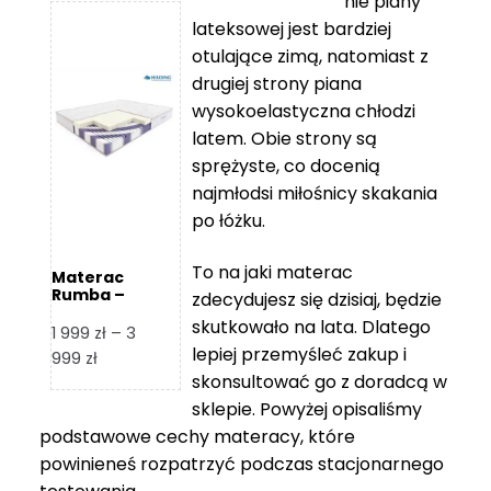
nie piany
3
5
lateksowej jest bardziej
212 zł
119 zł
otulające zimą, natomiast z
do
do
drugiej strony piana
7
11
wysokoelastyczna chłodzi
839 zł
670 zł
latem. Obie strony są
sprężyste, co docenią
najmłodsi miłośnicy skakania
po łóżku.
To na jaki materac
Materac
Rumba –
zdecydujesz się dzisiaj, będzie
Hilding
skutkowało na lata. Dlatego
1 999
zł
–
3
lepiej przemyśleć zakup i
Zakres
999
zł
skonsultować go z doradcą w
cen:
od
sklepie. Powyżej opisaliśmy
1
podstawowe cechy materacy, które
999 zł
powinieneś rozpatrzyć podczas stacjonarnego
do