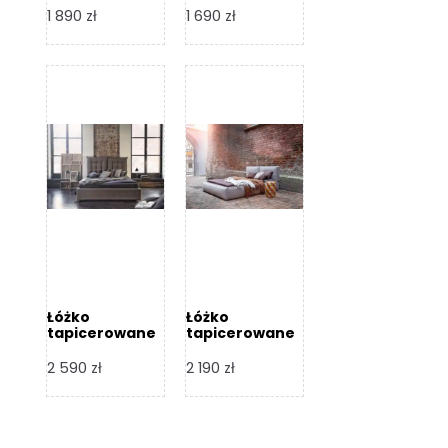
Design
Design
1 890
zł
1 690
zł
Łóżko
Łóżko
tapicerowane
tapicerowane
Flex – Dormi
Bari – Dormi
Design
Design
2 590
zł
2 190
zł