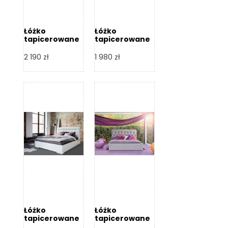
Łóżko
Łóżko
tapicerowane
tapicerowane
Arezzo – Dormi
Largo – Dormi
Design
Design
2 190
zł
1 980
zł
Łóżko
Łóżko
tapicerowane
tapicerowane
Livia – Dormi
Katia – Dormi