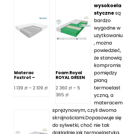
wysokoela
styczne
są
bardzo
wygodne w
użytkowaniu
, można
powiedzieć,
że stanowią
kompromis
pomiędzy
Materac
Foam Royal
Foxtrot –
ROYAL GREEN
pianą
Hilding
Materac
piankowy
termoelast
Zakres
1 139
zł
–
2 109
zł
2 360
zł
–
5
cen:
Zakres
365
zł
yczną, a
od
cen:
materacem
1
od
sprężynowym, czyli dwoma
139 zł
2
skrajnościami.Dopasowuje się
do
360 zł
do sylwetki, choć nie tak
2
do
dokładnie jak termoelastyka,