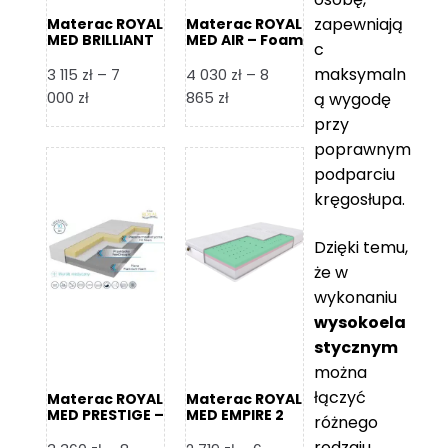
zapewniają
Materac ROYAL
Materac ROYAL
MED BRILLIANT
MED AIR – Foam
c
– Foam Royal
Royal
maksymaln
3 115
zł
–
7
4 030
zł
–
8
Zakres
Zakres
000
zł
865
zł
ą wygodę
cen:
cen:
przy
od
od
poprawnym
3
4
podparciu
115 zł
030 zł
kręgosłupa.
do
do
7
8
Dzięki temu,
000 zł
865 zł
że w
wykonaniu
wysokoela
stycznym
można
łączyć
Materac ROYAL
Materac ROYAL
MED PRESTIGE –
MED EMPIRE 2
różnego
Foam Royal
rodzaju