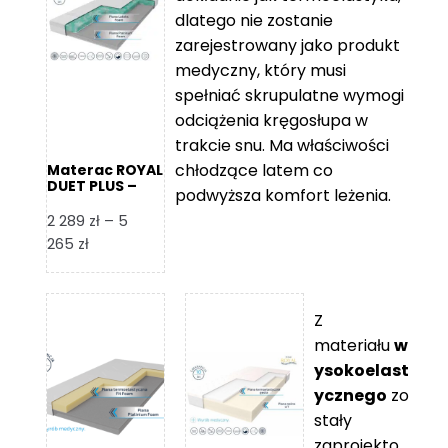
109 zł
5
dlatego nie zostanie
365 zł
zarejestrowany jako produkt
medyczny, który musi
spełniać skrupulatne wymogi
odciążenia kręgosłupa w
trakcie snu. Ma właściwości
chłodzące latem co
Materac ROYAL
DUET PLUS –
podwyższa komfort leżenia.
Foam Royal
2 289
zł
–
5
Zakres
265
zł
cen:
od
2
Z
289 zł
materiału
w
do
ysokoelast
5
ycznego
zo
265 zł
stały
zaprojekto