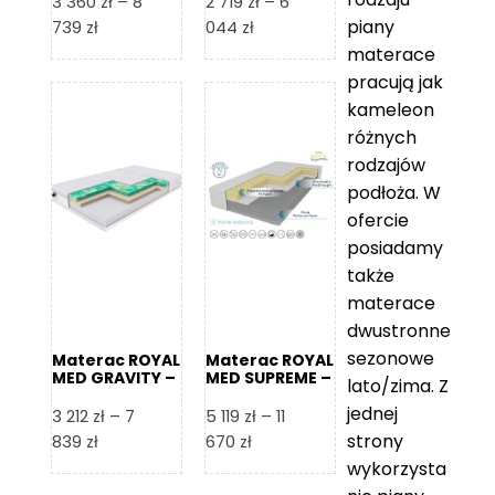
3 360
zł
–
8
2 719
zł
–
6
piany
Zakres
Zakres
739
zł
044
zł
cen:
cen:
materace
od
od
pracują jak
3
2
kameleon
360 zł
719 zł
różnych
do
do
rodzajów
8
6
podłoża. W
739 zł
044 zł
ofercie
posiadamy
także
materace
dwustronne
sezonowe
Materac ROYAL
Materac ROYAL
MED GRAVITY –
MED SUPREME –
lato/zima. Z
Foam Royal
Foam Royal
jednej
3 212
zł
–
7
5 119
zł
–
11
strony
Zakres
Zakres
839
zł
670
zł
cen:
cen:
wykorzysta
od
od