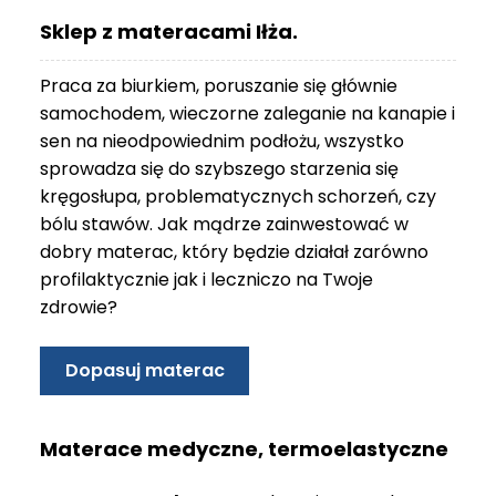
O
Sklep z materacami Iłża.
N
T
Praca za biurkiem, poruszanie się głównie
A
K
samochodem, wieczorne zaleganie na kanapie i
T
sen na nieodpowiednim podłożu, wszystko
sprowadza się do szybszego starzenia się
B
kręgosłupa, problematycznych schorzeń, czy
L
bólu stawów. Jak mądrze zainwestować w
O
dobry materac, który będzie działał zarówno
G
profilaktycznie jak i leczniczo na Twoje
W
zdrowie?
Y
P
R
Dopasuj materac
Z
E
D
Materace medyczne, termoelastyczne
A
Ż