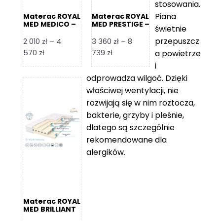
stosowania.
Piana
Materac ROYAL
Materac ROYAL
MED MEDICO –
MED PRESTIGE –
świetnie
Foam Royal
Foam Royal
przepuszcz
2 010
zł
–
4
3 360
zł
–
8
Zakres
Zakres
570
zł
739
zł
a powietrze
cen:
cen:
i
od
od
odprowadza wilgoć. Dzięki
2
3
właściwej wentylacji, nie
010 zł
360 zł
rozwijają się w nim roztocza,
do
do
bakterie, grzyby i pleśnie,
4
8
dlatego są szczególnie
570 zł
739 zł
rekomendowane dla
alergików.
Materac ROYAL
MED BRILLIANT
– Foam Royal