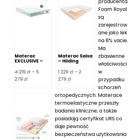
producenta
Foam Royal
są
zarejestrow
ane jako lek
na 8% vacie.
Ma
zbawienne
Materac
Materac Salsa
EXCLUSIVE –
– Hilding
właściwości
Senactive
w
4 219
zł
–
5
1 229
zł
–
2
Zakres
Zakres
279
zł
279
zł
przypadku
cen:
cen:
schorzeń
od
od
ortopedycznych. Materace
4
1
termoelastyczne przeszły
219 zł
229 zł
badania kliniczne, a także
do
do
posiadają certyfikat URS co
5
2
daje pewność
279 zł
279 zł
bezpieczeństwa użytkowania