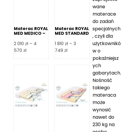
wane
materace
do zadań
specjalnych
Materac ROYAL
Materac ROYAL
MED MEDICO –
MED STANDARD
, czyli dla
Foam Royal
– Foam Royal
użytkownikó
2 010
zł
–
4
1 810
zł
–
3
Zakres
Zakres
570
zł
749
zł
w o
cen:
cen:
pokaźniejsz
od
od
ych
2
1
gabarytach.
010 zł
810 zł
Nośność
do
do
takiego
4
3
materaca
570 zł
749 zł
może
wynosić
nawet do
230 kg na
osobę,