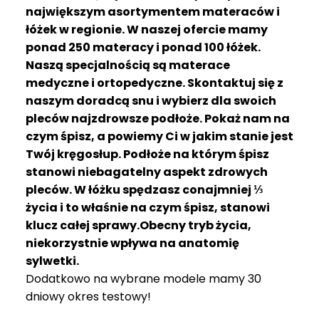
R
największym asortymentem materaców i
A
łóżek w regionie. W naszej ofercie mamy
C
ponad 250 materacy i ponad 100 łóżek.
E
Naszą specjalnością są materace
medyczne i ortopedyczne. Skontaktuj się z
Ł
Ó
naszym doradcą snu i wybierz dla swoich
Ż
pleców najzdrowsze podłoże. Pokaż nam na
K
czym śpisz, a powiemy Ci w jakim stanie jest
A
Twój kręgosłup. Podłoże na którym śpisz
stanowi niebagatelny aspekt zdrowych
M
pleców. W łóżku spędzasz conajmniej ⅓
A
T
życia i to właśnie na czym śpisz, stanowi
E
klucz całej sprawy.Obecny tryb życia,
R
niekorzystnie wpływa na anatomię
A
sylwetki.
C
Dodatkowo na wybrane modele mamy 30
A
dniowy okres testowy!
K