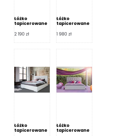
Łóżko
Łóżko
tapicerowane
tapicerowane
Arezzo – Dormi
Largo – Dormi
Design
Design
2 190
zł
1 980
zł
Łóżko
Łóżko
tapicerowane
tapicerowane
Livia – Dormi
Katia – Dormi