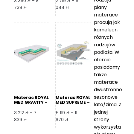
3 360
zł
–
8
2 719
zł
–
6
piany
Zakres
Zakres
739
zł
044
zł
cen:
cen:
materace
od
od
pracują jak
3
2
kameleon
360 zł
719 zł
różnych
do
do
rodzajów
8
6
podłoża. W
739 zł
044 zł
ofercie
posiadamy
także
materace
dwustronne
sezonowe
Materac ROYAL
Materac ROYAL
MED GRAVITY –
MED SUPREME –
lato/zima. Z
Foam Royal
Foam Royal
jednej
3 212
zł
–
7
5 119
zł
–
11
strony
Zakres
Zakres
839
zł
670
zł
cen:
cen:
wykorzysta
od
od