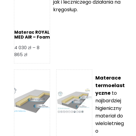
jak i leczniczego działania na
kręgosłup.
Materac ROYAL
MED AIR – Foam
Royal
4 030
zł
–
8
Zakres
865
zł
cen:
od
4
Materace
030 zł
termoelast
do
yczne
to
8
najbardziej
865 zł
higieniczny
materiał do
wieloletnieg
o