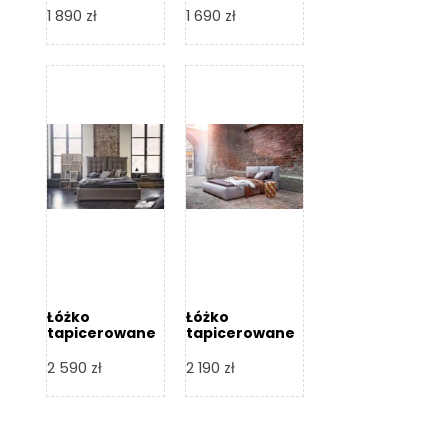
Design
Design
1 890
zł
1 690
zł
Łóżko
Łóżko
tapicerowane
tapicerowane
Flex – Dormi
Bari – Dormi
Design
Design
2 590
zł
2 190
zł