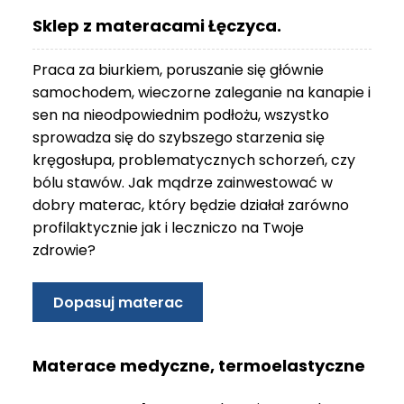
O
Sklep z materacami Łęczyca.
N
T
Praca za biurkiem, poruszanie się głównie
A
K
samochodem, wieczorne zaleganie na kanapie i
T
sen na nieodpowiednim podłożu, wszystko
sprowadza się do szybszego starzenia się
B
kręgosłupa, problematycznych schorzeń, czy
L
bólu stawów. Jak mądrze zainwestować w
O
G
dobry materac, który będzie działał zarówno
profilaktycznie jak i leczniczo na Twoje
W
zdrowie?
Y
P
R
Dopasuj materac
Z
E
D
Materace medyczne, termoelastyczne
A
Ż