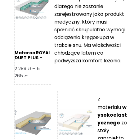
109 zł
5
dlatego nie zostanie
365 zł
zarejestrowany jako produkt
medyczny, który musi
spełniać skrupulatne wymogi
odciążenia kręgosłupa w
trakcie snu. Ma właściwości
chłodzące latem co
Materac ROYAL
DUET PLUS –
podwyższa komfort leżenia.
Foam Royal
2 289
zł
–
5
Zakres
265
zł
cen:
od
2
Z
289 zł
materiału
w
do
ysokoelast
5
ycznego
zo
265 zł
stały
zaprojekto