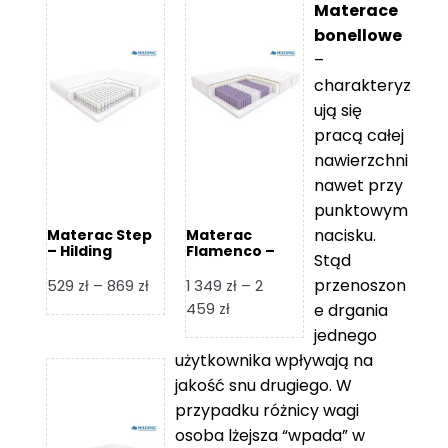
Materace
bonellowe
–
charakteryz
ują się
pracą całej
nawierzchni
nawet przy
punktowym
nacisku.
Materac Step
Materac
– Hilding
Flamenco –
Stąd
Hilding
przenoszon
Zakres
529
zł
–
869
zł
1 349
zł
–
2
cen:
Zakres
459
zł
e drgania
od
cen:
jednego
529 zł
od
użytkownika wpływają na
do
1
jakość snu drugiego. W
869 zł
349 zł
przypadku różnicy wagi
do
osoba lżejsza “wpada” w
2