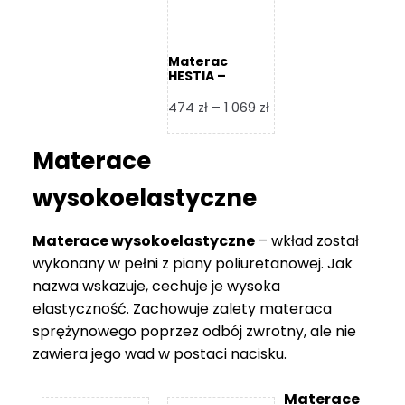
Materac
HESTIA –
Frankhauer
Zakres
474
zł
–
1 069
zł
cen:
od
Materace
474 zł
do
wysokoelastyczne
1
069 zł
Materace wysokoelastyczne
– wkład został
wykonany w pełni z piany poliuretanowej. Jak
nazwa wskazuje, cechuje je wysoka
elastyczność. Zachowuje zalety materaca
sprężynowego poprzez odbój zwrotny, ale nie
zawiera jego wad w postaci nacisku.
Materace