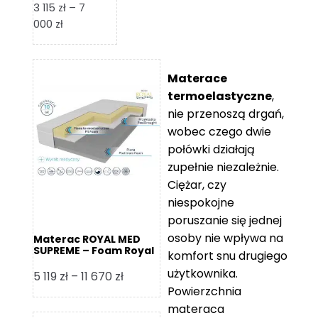
3 115
zł
–
7
Zakres
000
zł
cen:
od
3
Materace
115 zł
termoelastyczne
,
do
nie przenoszą drgań,
7
wobec czego dwie
000 zł
połówki działają
zupełnie niezależnie.
Ciężar, czy
niespokojne
poruszanie się jednej
osoby nie wpływa na
Materac ROYAL MED
SUPREME – Foam Royal
komfort snu drugiego
użytkownika.
Zakres
5 119
zł
–
11 670
zł
Powierzchnia
cen:
materaca
od