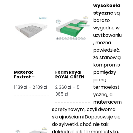
wysokoela
styczne
są
bardzo
wygodne w
użytkowaniu
, można
powiedzieć,
że stanowią
kompromis
pomiędzy
Materac
Foam Royal
Foxtrot –
ROYAL GREEN
pianą
Hilding
Materac
piankowy
termoelast
Zakres
1 139
zł
–
2 109
zł
2 360
zł
–
5
cen:
Zakres
365
zł
yczną, a
od
cen:
materacem
1
od
sprężynowym, czyli dwoma
139 zł
2
skrajnościami.Dopasowuje się
do
360 zł
do sylwetki, choć nie tak
2
do
dokładnie jak termoelastyka,