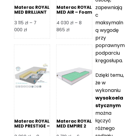
zapewniają
Materac ROYAL
Materac ROYAL
MED BRILLIANT
MED AIR – Foam
c
– Foam Royal
Royal
maksymaln
3 115
zł
–
7
4 030
zł
–
8
Zakres
Zakres
000
zł
865
zł
ą wygodę
cen:
cen:
przy
od
od
poprawnym
3
4
podparciu
115 zł
030 zł
kręgosłupa.
do
do
7
8
Dzięki temu,
000 zł
865 zł
że w
wykonaniu
wysokoela
stycznym
można
łączyć
Materac ROYAL
Materac ROYAL
MED PRESTIGE –
MED EMPIRE 2
różnego
Foam Royal
rodzaju