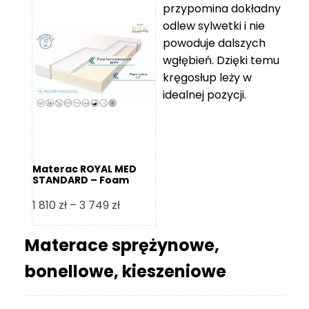
przypomina dokładny
5
odlew sylwetki i nie
119 zł
powoduje dalszych
do
wgłębień. Dzięki temu
11
kręgosłup leży w
670 zł
idealnej pozycji.
Materac ROYAL MED
STANDARD – Foam
Royal
Zakres
1 810
zł
–
3 749
zł
cen:
od
Materace sprężynowe,
1
bonellowe, kieszeniowe
810 zł
do
3