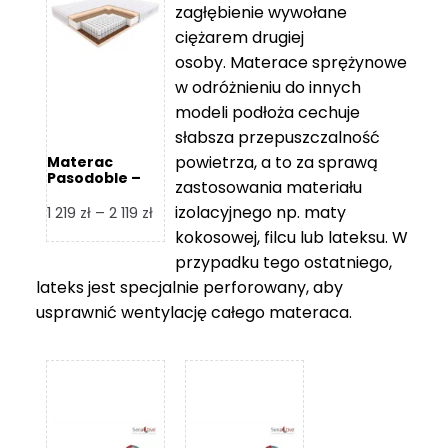
zagłębienie wywołane
459 zł
ciężarem drugiej
osoby. Materace sprężynowe
w odróżnieniu do innych
modeli podłoża cechuje
słabsza przepuszczalność
powietrza, a to za sprawą
Materac
Pasodoble –
zastosowania materiału
Hilding
izolacyjnego np. maty
Zakres
1 219
zł
–
2 119
zł
cen:
kokosowej, filcu lub lateksu. W
od
przypadku tego ostatniego,
1
lateks jest specjalnie perforowany, aby
219 zł
usprawnić wentylację całego materaca.
do
2
119 zł