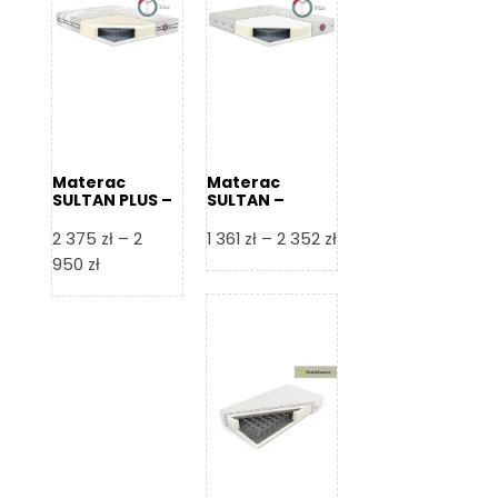
Materac
Materac
SULTAN PLUS –
SULTAN –
Senactive
Senactive
Zakres
2 375
zł
–
2
1 361
zł
–
2 352
zł
Zakres
cen:
950
zł
cen:
od
od
1
2
361 zł
375 zł
do
do
2
2
352 zł
950 zł