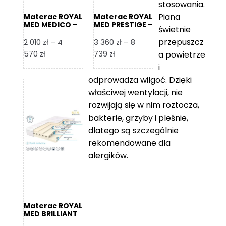
stosowania.
Piana
Materac ROYAL
Materac ROYAL
MED MEDICO –
MED PRESTIGE –
świetnie
Foam Royal
Foam Royal
przepuszcz
2 010
zł
–
4
3 360
zł
–
8
Zakres
Zakres
570
zł
739
zł
a powietrze
cen:
cen:
i
od
od
odprowadza wilgoć. Dzięki
2
3
właściwej wentylacji, nie
010 zł
360 zł
rozwijają się w nim roztocza,
do
do
bakterie, grzyby i pleśnie,
4
8
dlatego są szczególnie
570 zł
739 zł
rekomendowane dla
alergików.
Materac ROYAL
MED BRILLIANT
– Foam Royal