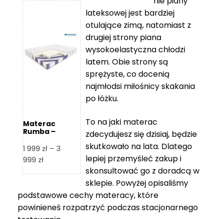
nie piany
3
5
lateksowej jest bardziej
212 zł
119 zł
otulające zimą, natomiast z
do
do
drugiej strony piana
7
11
wysokoelastyczna chłodzi
839 zł
670 zł
latem. Obie strony są
sprężyste, co docenią
najmłodsi miłośnicy skakania
po łóżku.
To na jaki materac
Materac
Rumba –
zdecydujesz się dzisiaj, będzie
Hilding
skutkowało na lata. Dlatego
1 999
zł
–
3
lepiej przemyśleć zakup i
Zakres
999
zł
skonsultować go z doradcą w
cen:
od
sklepie. Powyżej opisaliśmy
1
podstawowe cechy materacy, które
999 zł
powinieneś rozpatrzyć podczas stacjonarnego
do