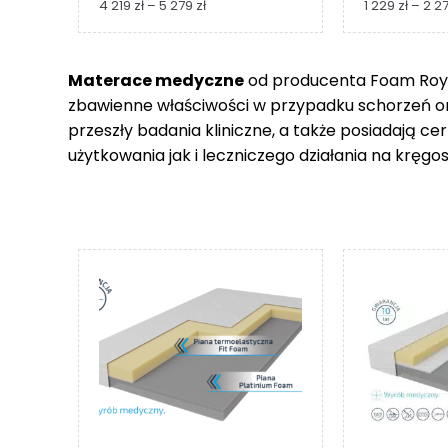
Zakres
4 219
zł
–
5 279
zł
1 229
zł
–
2 2
cen:
od
4
Materace medyczne
od producenta Foam Royal
219 zł
zbawienne właściwości w przypadku schorzeń 
do
5
przeszły badania kliniczne, a także posiadają c
279 zł
użytkowania jak i leczniczego działania na kręgos