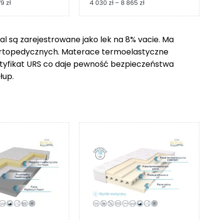
Zakres
Zakres
79
zł
4 030
zł
–
8 865
zł
cen:
cen:
od
od
1
4
 są zarejestrowane jako lek na 8% vacie. Ma
229 zł
030 zł
ortopedycznych. Materace termoelastyczne
do
do
2
8
ertyfikat URS co daje pewność bezpieczeństwa
279 zł
865 zł
łup.