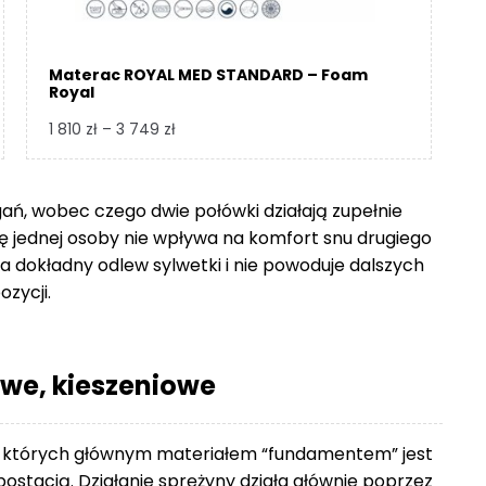
Materac ROYAL MED STANDARD – Foam
Royal
Zakres
1 810
zł
–
3 749
zł
cen:
od
1
gań, wobec czego dwie połówki działają zupełnie
810 zł
się jednej osoby nie wpływa na komfort snu drugiego
do
 dokładny odlew sylwetki i nie powoduje dalszych
3
ozycji.
749 zł
we, kieszeniowe
 których głównym materiałem “fundamentem” jest
ostacią. Działanie sprężyny działa głównie poprzez