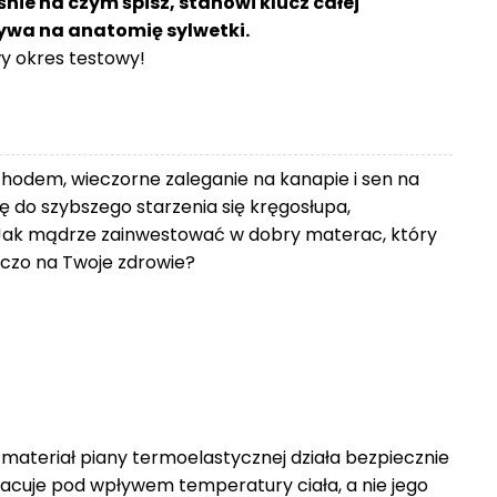
śnie na czym śpisz, stanowi klucz całej
ływa na anatomię sylwetki.
 okres testowy!
chodem, wieczorne zaleganie na kanapie i sen na
 do szybszego starzenia się kręgosłupa,
Jak mądrze zainwestować w dobry materac, który
zniczo na Twoje zdrowie?
 materiał piany termoelastycznej działa bezpiecznie
racuje pod wpływem temperatury ciała, a nie jego