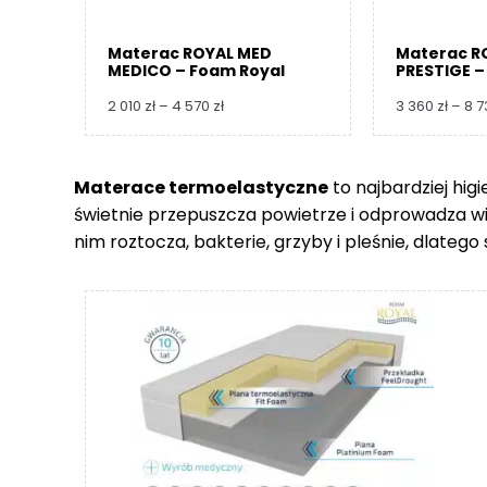
Materac ROYAL MED
Materac R
MEDICO – Foam Royal
PRESTIGE –
Zakres
2 010
zł
–
4 570
zł
3 360
zł
–
8 
cen:
od
2
Materace termoelastyczne
to najbardziej hig
010 zł
świetnie przepuszcza powietrze i odprowadza wilgo
do
4
nim roztocza, bakterie, grzyby i pleśnie, dlate
570 zł