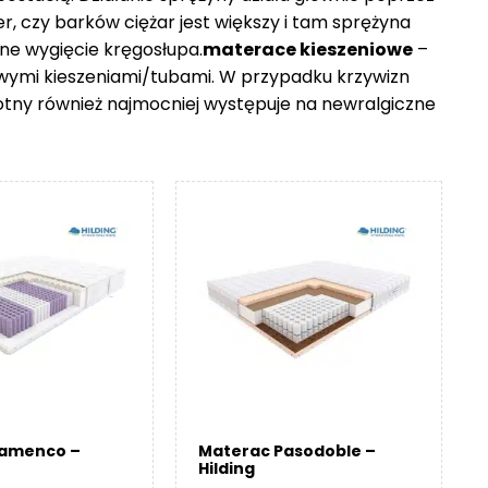
er, czy barków ciężar jest większy i tam sprężyna
ne wygięcie kręgosłupa.
materace kieszeniowe
–
owymi kieszeniami/tubami. W przypadku krzywizn
otny również najmocniej występuje na newralgiczne
lamenco –
Materac Pasodoble –
Hilding