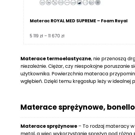
Materac ROYAL MED SUPREME – Foam Royal
Zakres
5 119
zł
–
11 670
zł
cen:
od
5
Materace termoelastyczne
, nie przenoszą dr
119 zł
niezależnie. Ciężar, czy niespokojne poruszanie 
do
użytkownika. Powierzchnia materaca przypomina
11
wgłębień. Dzięki temu kręgosłup leży w idealnej p
670 zł
Materace sprężynowe, bonello
Materace sprężynowe
– To rodzaj materacy w
metal, a więc wykorzystanie sprężyn pod różną p