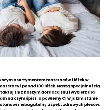
ększym asortymentem materaców i łóżek w
materacy i ponad 100 łóżek. Naszą specjalnością
aktuj się z naszym doradcą snu i wybierz dla
am na czym śpisz, a powiemy Ci w jakim stanie
sz stanowi niebagatelny aspekt zdrowych pleców.