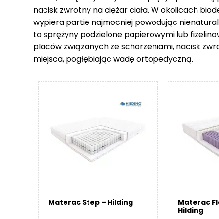
nacisk zwrotny na ciężar ciała. W okolicach biod
wypiera partie najmocniej powodując nienatural
to sprężyny podzielone papierowymi lub fizelin
placów związanych ze schorzeniami, nacisk zwr
miejsca, pogłębiając wadę ortopedyczną.
Materac Step – Hilding
Materac F
Hilding