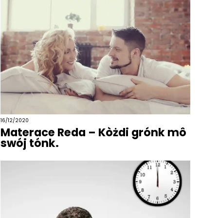
16/12/2020
Materace Reda – Kòżdi grónk mô
swój tónk.