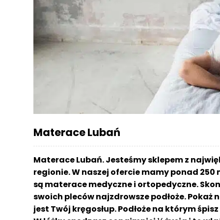
r
a
c
e
Ł
ó
ż
k
a
M
Materace Lubań
a
t
e
Materace Lubań. Jesteśmy sklepem z najwi
r
regionie. W naszej ofercie mamy ponad 250 
a
są materace medyczne i ortopedyczne. Skont
c
a
swoich pleców najzdrowsze podłoże. Pokaż n
jest Twój kręgosłup. Podłoże na którym śpi
K