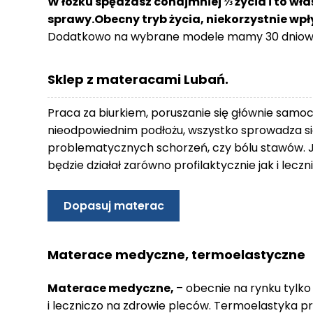
W łóżku spędzasz conajmniej ⅓ życia i to wła
o
sprawy.Obecny tryb życia, niekorzystnie wp
n
Dodatkowo na wybrane modele mamy 30 dniowy
t
a
k
Sklep z materacami Lubań.
t
B
Praca za biurkiem, poruszanie się głównie samo
l
nieodpowiednim podłożu, wszystko sprowadza się
o
problematycznych schorzeń, czy bólu stawów. 
g
będzie działał zarówno profilaktycznie jak i lec
W
Y
Dopasuj materac
P
R
Z
Materace medyczne, termoelastyczne
E
D
Materace medyczne,
– obecnie na rynku tylko
A
i leczniczo na zdrowie pleców. Termoelastyka p
Ż