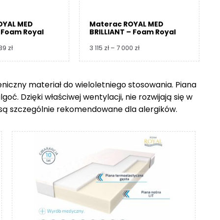
OYAL MED
Materac ROYAL MED
 Foam Royal
BRILLIANT – Foam Royal
Zakres
Zakres
739
zł
3 115
zł
–
7 000
zł
cen:
cen:
od
od
3
3
ieniczny materiał do wieloletniego stosowania. Piana
360 zł
115 zł
ć. Dzięki właściwej wentylacji, nie rozwijają się w
do
do
8
7
go są szczególnie rekomendowane dla alergików.
739 zł
000 zł