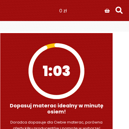
0
zł
1:01
Dopasuj materac idealny w minutę
osiem!
Doradca dopasuje dla Ciebie materac, porówna
oferty kilku producentów i pomoże w wyborze!