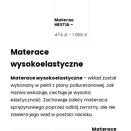
Materac
HESTIA –
Frankhauer
Zakres
474
zł
–
1 069
zł
cen:
od
Materace
474 zł
do
wysokoelastyczne
1
069 zł
Materace wysokoelastyczne
– wkład został
wykonany w pełni z piany poliuretanowej. Jak
nazwa wskazuje, cechuje je wysoka
elastyczność. Zachowuje zalety materaca
sprężynowego poprzez odbój zwrotny, ale nie
zawiera jego wad w postaci nacisku.
Materace