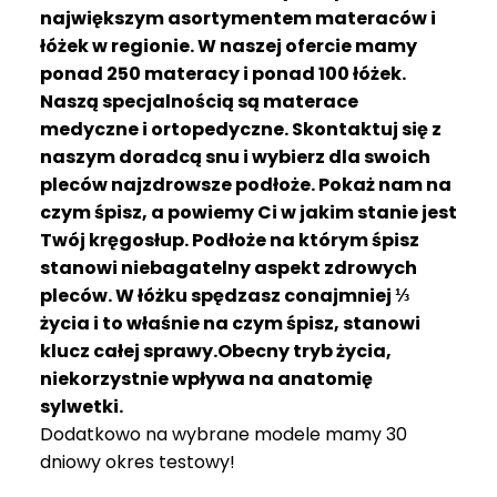
R
największym asortymentem materaców i
A
łóżek w regionie. W naszej ofercie mamy
C
ponad 250 materacy i ponad 100 łóżek.
E
Naszą specjalnością są materace
medyczne i ortopedyczne. Skontaktuj się z
Ł
Ó
naszym doradcą snu i wybierz dla swoich
Ż
pleców najzdrowsze podłoże. Pokaż nam na
K
czym śpisz, a powiemy Ci w jakim stanie jest
A
Twój kręgosłup. Podłoże na którym śpisz
stanowi niebagatelny aspekt zdrowych
M
pleców. W łóżku spędzasz conajmniej ⅓
A
T
życia i to właśnie na czym śpisz, stanowi
E
klucz całej sprawy.Obecny tryb życia,
R
niekorzystnie wpływa na anatomię
A
sylwetki.
C
Dodatkowo na wybrane modele mamy 30
A
dniowy okres testowy!
K