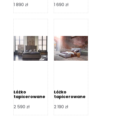
Design
Design
1 890
zł
1 690
zł
Łóżko
Łóżko
tapicerowane
tapicerowane
Flex – Dormi
Bari – Dormi
Design
Design
2 590
zł
2 190
zł