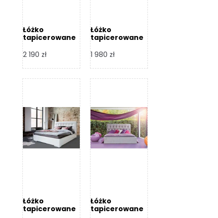
Łóżko
Łóżko
tapicerowane
tapicerowane
Arezzo – Dormi
Largo – Dormi
Design
Design
2 190
zł
1 980
zł
Łóżko
Łóżko
tapicerowane
tapicerowane
Livia – Dormi
Katia – Dormi