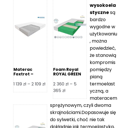
wysokoela
styczne
są
bardzo
wygodne w
użytkowaniu
, można
powiedzieć,
że stanowią
kompromis
pomiędzy
Materac
Foam Royal
Foxtrot –
ROYAL GREEN
pianą
Hilding
Materac
piankowy
termoelast
Zakres
1 139
zł
–
2 109
zł
2 360
zł
–
5
cen:
Zakres
365
zł
yczną, a
od
cen:
materacem
1
od
sprężynowym, czyli dwoma
139 zł
2
skrajnościami.Dopasowuje się
do
360 zł
do sylwetki, choć nie tak
2
do
dokładnie jak termoelastyka,