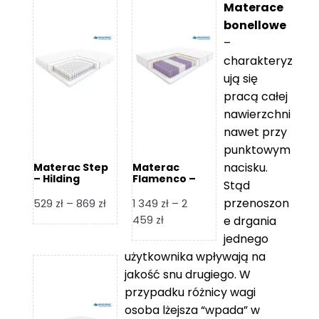
Materace
bonellowe
–
charakteryz
ują się
pracą całej
nawierzchni
nawet przy
punktowym
nacisku.
Materac Step
Materac
– Hilding
Flamenco –
Stąd
Hilding
przenoszon
Zakres
529
zł
–
869
zł
1 349
zł
–
2
cen:
Zakres
459
zł
e drgania
od
cen:
jednego
529 zł
od
użytkownika wpływają na
do
1
jakość snu drugiego. W
869 zł
349 zł
przypadku różnicy wagi
do
osoba lżejsza “wpada” w
2