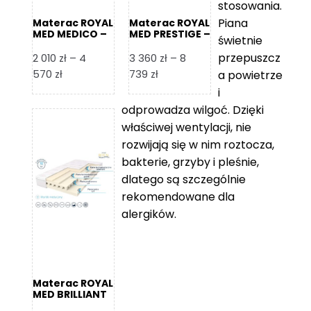
stosowania.
Piana
Materac ROYAL
Materac ROYAL
MED MEDICO –
MED PRESTIGE –
świetnie
Foam Royal
Foam Royal
przepuszcz
2 010
zł
–
4
3 360
zł
–
8
Zakres
Zakres
570
zł
739
zł
a powietrze
cen:
cen:
i
od
od
odprowadza wilgoć. Dzięki
2
3
właściwej wentylacji, nie
010 zł
360 zł
rozwijają się w nim roztocza,
do
do
bakterie, grzyby i pleśnie,
4
8
dlatego są szczególnie
570 zł
739 zł
rekomendowane dla
alergików.
Materac ROYAL
MED BRILLIANT
– Foam Royal