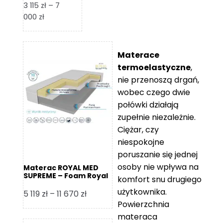
3 115
zł
–
7
Zakres
000
zł
cen:
od
3
Materace
115 zł
termoelastyczne
,
do
nie przenoszą drgań,
7
wobec czego dwie
000 zł
połówki działają
zupełnie niezależnie.
Ciężar, czy
niespokojne
poruszanie się jednej
osoby nie wpływa na
Materac ROYAL MED
SUPREME – Foam Royal
komfort snu drugiego
użytkownika.
Zakres
5 119
zł
–
11 670
zł
Powierzchnia
cen:
materaca
od