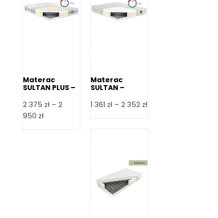
Materac
Materac
SULTAN PLUS –
SULTAN –
Senactive
Senactive
Zakres
2 375
zł
–
2
1 361
zł
–
2 352
zł
Zakres
cen:
950
zł
cen:
od
od
1
2
361 zł
375 zł
do
do
2
2
352 zł
950 zł