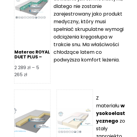
109 zł
5
dlatego nie zostanie
365 zł
zarejestrowany jako produkt
medyczny, który musi
spełniać skrupulatne wymogi
odciążenia kręgosłupa w
trakcie snu. Ma właściwości
chłodzące latem co
Materac ROYAL
DUET PLUS –
podwyższa komfort leżenia.
Foam Royal
2 289
zł
–
5
Zakres
265
zł
cen:
od
2
Z
289 zł
materiału
w
do
ysokoelast
5
ycznego
zo
265 zł
stały
zaprojekto