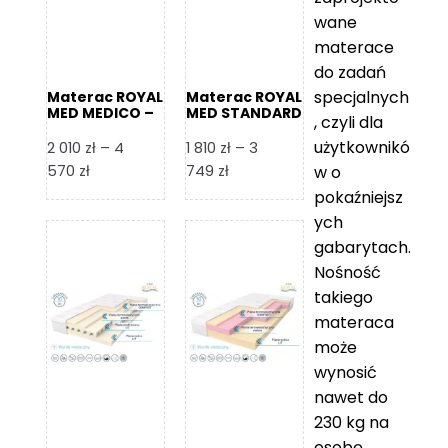
wane
materace
do zadań
specjalnych
Materac ROYAL
Materac ROYAL
MED MEDICO –
MED STANDARD
, czyli dla
Foam Royal
– Foam Royal
użytkownikó
2 010
zł
–
4
1 810
zł
–
3
Zakres
Zakres
570
zł
749
zł
w o
cen:
cen:
pokaźniejsz
od
od
ych
2
1
gabarytach.
010 zł
810 zł
Nośność
do
do
takiego
4
3
materaca
570 zł
749 zł
może
wynosić
nawet do
230 kg na
osobę,