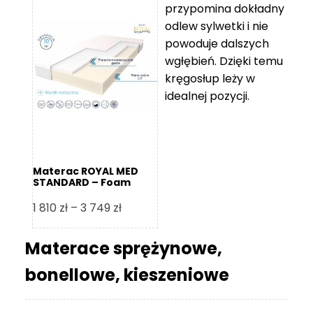
przypomina dokładny
5
odlew sylwetki i nie
119 zł
powoduje dalszych
do
wgłębień. Dzięki temu
11
kręgosłup leży w
670 zł
idealnej pozycji.
Materac ROYAL MED
STANDARD – Foam
Royal
Zakres
1 810
zł
–
3 749
zł
cen:
od
Materace sprężynowe,
1
bonellowe, kieszeniowe
810 zł
do
3