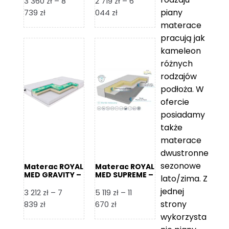
3 360
zł
–
8
2 719
zł
–
6
piany
Zakres
Zakres
739
zł
044
zł
cen:
cen:
materace
od
od
pracują jak
3
2
kameleon
360 zł
719 zł
różnych
do
do
rodzajów
8
6
podłoża. W
739 zł
044 zł
ofercie
posiadamy
także
materace
dwustronne
sezonowe
Materac ROYAL
Materac ROYAL
MED GRAVITY –
MED SUPREME –
lato/zima. Z
Foam Royal
Foam Royal
jednej
3 212
zł
–
7
5 119
zł
–
11
strony
Zakres
Zakres
839
zł
670
zł
cen:
cen:
wykorzysta
od
od