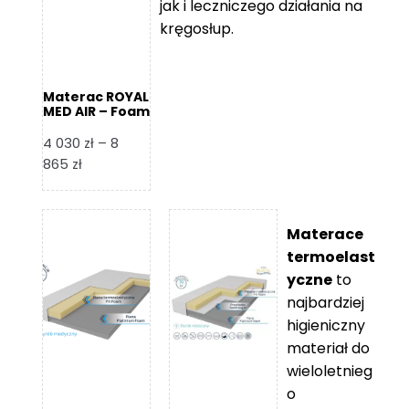
jak i leczniczego działania na
kręgosłup.
Materac ROYAL
MED AIR – Foam
Royal
4 030
zł
–
8
Zakres
865
zł
cen:
od
4
Materace
030 zł
termoelast
do
yczne
to
8
najbardziej
865 zł
higieniczny
materiał do
wieloletnieg
o