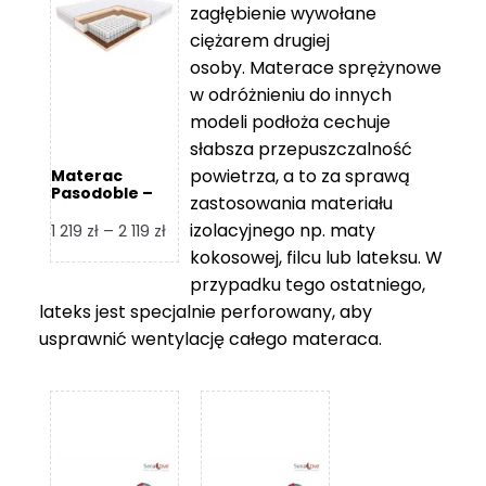
zagłębienie wywołane
459 zł
ciężarem drugiej
osoby. Materace sprężynowe
w odróżnieniu do innych
modeli podłoża cechuje
słabsza przepuszczalność
powietrza, a to za sprawą
Materac
Pasodoble –
zastosowania materiału
Hilding
izolacyjnego np. maty
Zakres
1 219
zł
–
2 119
zł
cen:
kokosowej, filcu lub lateksu. W
od
przypadku tego ostatniego,
1
lateks jest specjalnie perforowany, aby
219 zł
usprawnić wentylację całego materaca.
do
2
119 zł