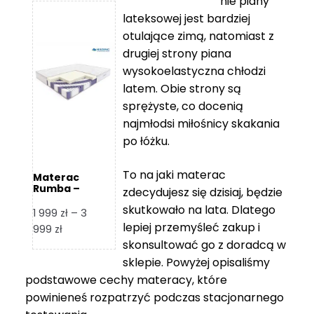
nie piany
3
5
lateksowej jest bardziej
212 zł
119 zł
otulające zimą, natomiast z
do
do
drugiej strony piana
7
11
wysokoelastyczna chłodzi
839 zł
670 zł
latem. Obie strony są
sprężyste, co docenią
najmłodsi miłośnicy skakania
po łóżku.
To na jaki materac
Materac
Rumba –
zdecydujesz się dzisiaj, będzie
Hilding
skutkowało na lata. Dlatego
1 999
zł
–
3
lepiej przemyśleć zakup i
Zakres
999
zł
skonsultować go z doradcą w
cen:
od
sklepie. Powyżej opisaliśmy
1
podstawowe cechy materacy, które
999 zł
powinieneś rozpatrzyć podczas stacjonarnego
do