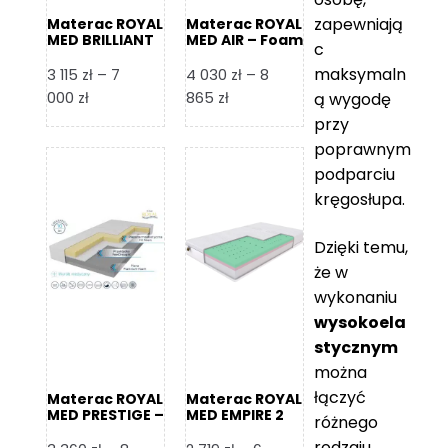
zapewniają
Materac ROYAL
Materac ROYAL
MED BRILLIANT
MED AIR – Foam
c
– Foam Royal
Royal
maksymaln
3 115
zł
–
7
4 030
zł
–
8
Zakres
Zakres
000
zł
865
zł
ą wygodę
cen:
cen:
przy
od
od
poprawnym
3
4
podparciu
115 zł
030 zł
kręgosłupa.
do
do
7
8
Dzięki temu,
000 zł
865 zł
że w
wykonaniu
wysokoela
stycznym
można
łączyć
Materac ROYAL
Materac ROYAL
MED PRESTIGE –
MED EMPIRE 2
różnego
Foam Royal
rodzaju