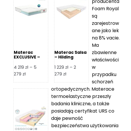
producenta
Foam Royal
są
zarejestrow
ane jako lek
na 8% vacie.
Ma
zbawienne
Materac
Materac Salsa
EXCLUSIVE –
– Hilding
właściwości
Senactive
w
4 219
zł
–
5
1 229
zł
–
2
Zakres
Zakres
279
zł
279
zł
przypadku
cen:
cen:
schorzeń
od
od
ortopedycznych. Materace
4
1
termoelastyczne przeszły
219 zł
229 zł
badania kliniczne, a także
do
do
posiadają certyfikat URS co
5
2
daje pewność
279 zł
279 zł
bezpieczeństwa użytkowania