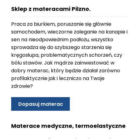
O
Sklep z materacami Pilzno.
N
T
Praca za biurkiem, poruszanie się głównie
A
K
samochodem, wieczorne zaleganie na kanapie i
T
sen na nieodpowiednim podłożu, wszystko
sprowadza się do szybszego starzenia się
B
kręgosłupa, problematycznych schorzeń, czy
L
bólu stawów. Jak mądrze zainwestować w
O
G
dobry materac, który będzie działał zarówno
profilaktycznie jak i leczniczo na Twoje
W
zdrowie?
Y
P
R
Dopasuj materac
Z
E
D
Materace medyczne, termoelastyczne
A
Ż