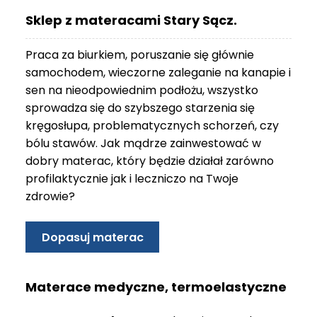
O
Sklep z materacami Stary Sącz.
N
T
Praca za biurkiem, poruszanie się głównie
A
K
samochodem, wieczorne zaleganie na kanapie i
T
sen na nieodpowiednim podłożu, wszystko
sprowadza się do szybszego starzenia się
B
kręgosłupa, problematycznych schorzeń, czy
L
bólu stawów. Jak mądrze zainwestować w
O
G
dobry materac, który będzie działał zarówno
profilaktycznie jak i leczniczo na Twoje
W
zdrowie?
Y
P
R
Dopasuj materac
Z
E
D
Materace medyczne, termoelastyczne
A
Ż