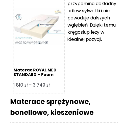
przypomina dokładny
5
odlew sylwetki i nie
119 zł
powoduje dalszych
do
wgłębień. Dzięki temu
11
kręgosłup leży w
670 zł
idealnej pozycji.
Materac ROYAL MED
STANDARD – Foam
Royal
Zakres
1 810
zł
–
3 749
zł
cen:
od
Materace sprężynowe,
1
bonellowe, kieszeniowe
810 zł
do
3