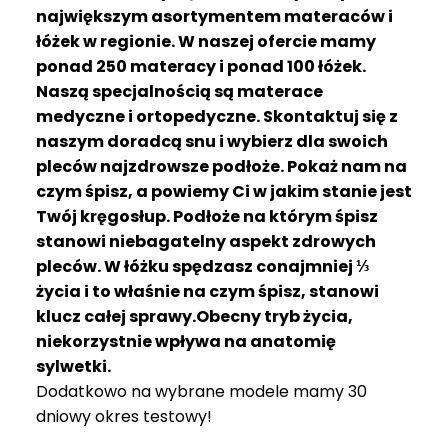
R
największym asortymentem materaców i
A
łóżek w regionie. W naszej ofercie mamy
C
ponad 250 materacy i ponad 100 łóżek.
E
Naszą specjalnością są materace
medyczne i ortopedyczne. Skontaktuj się z
Ł
Ó
naszym doradcą snu i wybierz dla swoich
Ż
pleców najzdrowsze podłoże. Pokaż nam na
K
czym śpisz, a powiemy Ci w jakim stanie jest
A
Twój kręgosłup. Podłoże na którym śpisz
stanowi niebagatelny aspekt zdrowych
M
pleców. W łóżku spędzasz conajmniej ⅓
A
T
życia i to właśnie na czym śpisz, stanowi
E
klucz całej sprawy.Obecny tryb życia,
R
niekorzystnie wpływa na anatomię
A
sylwetki.
C
Dodatkowo na wybrane modele mamy 30
A
dniowy okres testowy!
K