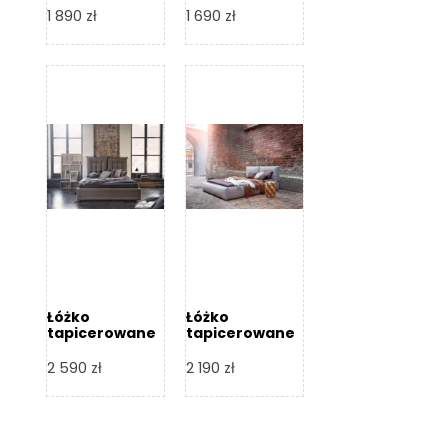
Design
Design
1 890
zł
1 690
zł
Łóżko
Łóżko
tapicerowane
tapicerowane
Flex – Dormi
Bari – Dormi
Design
Design
2 590
zł
2 190
zł