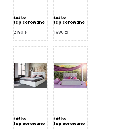
Łóżko
Łóżko
tapicerowane
tapicerowane
Arezzo – Dormi
Largo – Dormi
Design
Design
2 190
zł
1 980
zł
Łóżko
Łóżko
tapicerowane
tapicerowane
Livia – Dormi
Katia – Dormi