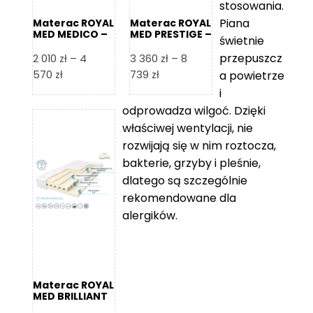
stosowania.
Piana
Materac ROYAL
Materac ROYAL
MED MEDICO –
MED PRESTIGE –
świetnie
Foam Royal
Foam Royal
przepuszcz
2 010
zł
–
4
3 360
zł
–
8
Zakres
Zakres
570
zł
739
zł
a powietrze
cen:
cen:
i
od
od
odprowadza wilgoć. Dzięki
2
3
właściwej wentylacji, nie
010 zł
360 zł
rozwijają się w nim roztocza,
do
do
bakterie, grzyby i pleśnie,
4
8
dlatego są szczególnie
570 zł
739 zł
rekomendowane dla
alergików.
Materac ROYAL
MED BRILLIANT
– Foam Royal