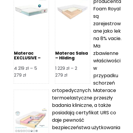
producenta
Foam Royal
są
zarejestrow
ane jako lek
na 8% vacie.
Ma
zbawienne
Materac
Materac Salsa
EXCLUSIVE –
– Hilding
właściwości
Senactive
w
4 219
zł
–
5
1 229
zł
–
2
Zakres
Zakres
279
zł
279
zł
przypadku
cen:
cen:
schorzeń
od
od
ortopedycznych. Materace
4
1
termoelastyczne przeszły
219 zł
229 zł
badania kliniczne, a także
do
do
posiadają certyfikat URS co
5
2
daje pewność
279 zł
279 zł
bezpieczeństwa użytkowania