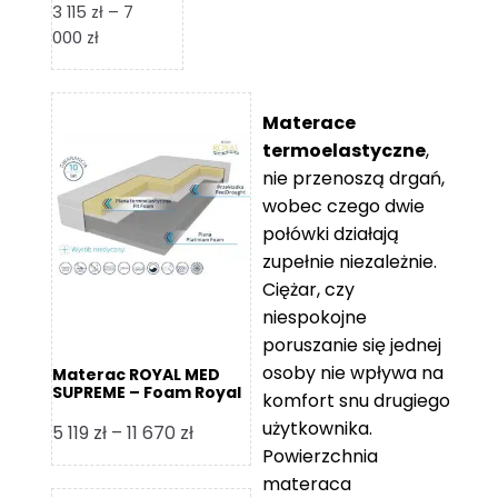
3 115
zł
–
7
Zakres
000
zł
cen:
od
3
Materace
115 zł
termoelastyczne
,
do
nie przenoszą drgań,
7
wobec czego dwie
000 zł
połówki działają
zupełnie niezależnie.
Ciężar, czy
niespokojne
poruszanie się jednej
osoby nie wpływa na
Materac ROYAL MED
SUPREME – Foam Royal
komfort snu drugiego
użytkownika.
Zakres
5 119
zł
–
11 670
zł
Powierzchnia
cen:
materaca
od