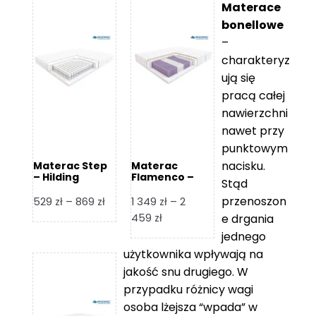
Materace
bonellowe
–
charakteryz
ują się
pracą całej
nawierzchni
nawet przy
punktowym
nacisku.
Materac Step
Materac
– Hilding
Flamenco –
Stąd
Hilding
przenoszon
Zakres
529
zł
–
869
zł
1 349
zł
–
2
cen:
Zakres
459
zł
e drgania
od
cen:
jednego
529 zł
od
użytkownika wpływają na
do
1
jakość snu drugiego. W
869 zł
349 zł
przypadku różnicy wagi
do
osoba lżejsza “wpada” w
2