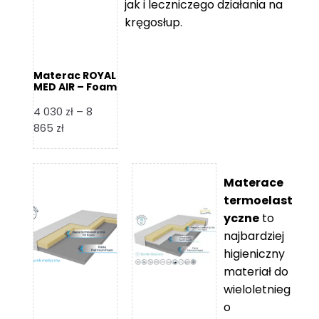
jak i leczniczego działania na
kręgosłup.
Materac ROYAL
MED AIR – Foam
Royal
4 030
zł
–
8
Zakres
865
zł
cen:
od
4
Materace
030 zł
termoelast
do
yczne
to
8
najbardziej
865 zł
higieniczny
materiał do
wieloletnieg
o