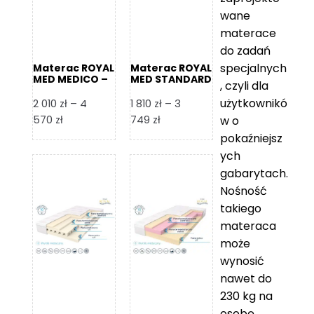
wane
materace
do zadań
specjalnych
Materac ROYAL
Materac ROYAL
MED MEDICO –
MED STANDARD
, czyli dla
Foam Royal
– Foam Royal
użytkownikó
2 010
zł
–
4
1 810
zł
–
3
Zakres
Zakres
570
zł
749
zł
w o
cen:
cen:
pokaźniejsz
od
od
ych
2
1
gabarytach.
010 zł
810 zł
Nośność
do
do
takiego
4
3
materaca
570 zł
749 zł
może
wynosić
nawet do
230 kg na
osobę,