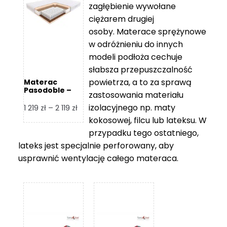
zagłębienie wywołane
459 zł
ciężarem drugiej
osoby. Materace sprężynowe
w odróżnieniu do innych
modeli podłoża cechuje
słabsza przepuszczalność
powietrza, a to za sprawą
Materac
Pasodoble –
zastosowania materiału
Hilding
izolacyjnego np. maty
Zakres
1 219
zł
–
2 119
zł
cen:
kokosowej, filcu lub lateksu. W
od
przypadku tego ostatniego,
1
lateks jest specjalnie perforowany, aby
219 zł
usprawnić wentylację całego materaca.
do
2
119 zł