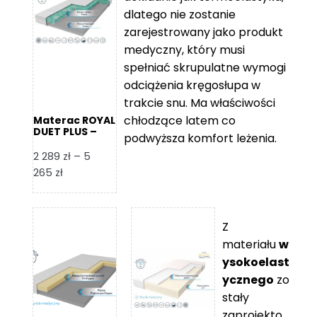
109 zł
5
dlatego nie zostanie
365 zł
zarejestrowany jako produkt
medyczny, który musi
spełniać skrupulatne wymogi
odciążenia kręgosłupa w
trakcie snu. Ma właściwości
chłodzące latem co
Materac ROYAL
DUET PLUS –
podwyższa komfort leżenia.
Foam Royal
2 289
zł
–
5
Zakres
265
zł
cen:
od
2
Z
289 zł
materiału
w
do
ysokoelast
5
ycznego
zo
265 zł
stały
zaprojekto