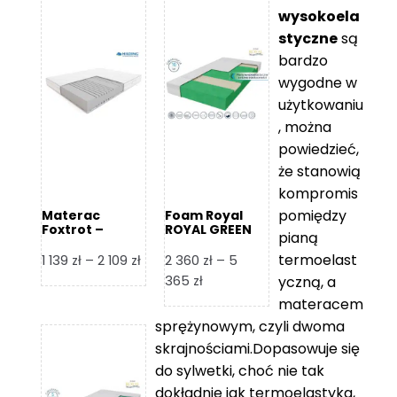
wysokoela
styczne
są
bardzo
wygodne w
użytkowaniu
, można
powiedzieć,
że stanowią
kompromis
pomiędzy
Materac
Foam Royal
Foxtrot –
ROYAL GREEN
pianą
Hilding
Materac
piankowy
termoelast
Zakres
1 139
zł
–
2 109
zł
2 360
zł
–
5
cen:
Zakres
365
zł
yczną, a
od
cen:
materacem
1
od
sprężynowym, czyli dwoma
139 zł
2
skrajnościami.Dopasowuje się
do
360 zł
do sylwetki, choć nie tak
2
do
dokładnie jak termoelastyka,