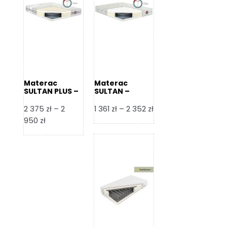
Materac
Materac
SULTAN PLUS –
SULTAN –
Senactive
Senactive
Zakres
2 375
zł
–
2
1 361
zł
–
2 352
zł
Zakres
cen:
950
zł
cen:
od
od
1
2
361 zł
375 zł
do
do
2
2
352 zł
950 zł