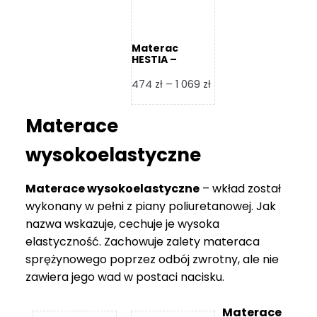
Materac
HESTIA –
Frankhauer
Zakres
474
zł
–
1 069
zł
cen:
od
Materace
474 zł
do
wysokoelastyczne
1
069 zł
Materace wysokoelastyczne
– wkład został
wykonany w pełni z piany poliuretanowej. Jak
nazwa wskazuje, cechuje je wysoka
elastyczność. Zachowuje zalety materaca
sprężynowego poprzez odbój zwrotny, ale nie
zawiera jego wad w postaci nacisku.
Materace