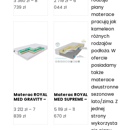
3 360
zł
–
8
2 719
zł
–
6
piany
Zakres
Zakres
739
zł
044
zł
cen:
cen:
materace
od
od
pracują jak
3
2
kameleon
360 zł
719 zł
różnych
do
do
rodzajów
8
6
podłoża. W
739 zł
044 zł
ofercie
posiadamy
także
materace
dwustronne
sezonowe
Materac ROYAL
Materac ROYAL
MED GRAVITY –
MED SUPREME –
lato/zima. Z
Foam Royal
Foam Royal
jednej
3 212
zł
–
7
5 119
zł
–
11
strony
Zakres
Zakres
839
zł
670
zł
cen:
cen:
wykorzysta
od
od