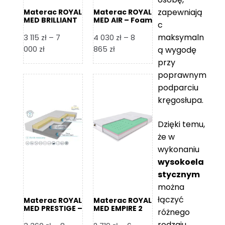
zapewniają
Materac ROYAL
Materac ROYAL
MED BRILLIANT
MED AIR – Foam
c
– Foam Royal
Royal
maksymaln
3 115
zł
–
7
4 030
zł
–
8
Zakres
Zakres
000
zł
865
zł
ą wygodę
cen:
cen:
przy
od
od
poprawnym
3
4
podparciu
115 zł
030 zł
kręgosłupa.
do
do
7
8
Dzięki temu,
000 zł
865 zł
że w
wykonaniu
wysokoela
stycznym
można
łączyć
Materac ROYAL
Materac ROYAL
MED PRESTIGE –
MED EMPIRE 2
różnego
Foam Royal
rodzaju