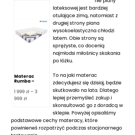
nie piany
3
5
lateksowej jest bardziej
212 zł
119 zł
otulające zimą, natomiast z
do
do
drugiej strony piana
7
11
wysokoelastyczna chłodzi
839 zł
670 zł
latem. Obie strony są
sprężyste, co docenią
najmłodsi miłośnicy skakania
po łóżku.
To na jaki materac
Materac
Rumba –
zdecydujesz się dzisiaj, będzie
Hilding
skutkowało na lata. Dlatego
1 999
zł
–
3
lepiej przemyśleć zakup i
Zakres
999
zł
skonsultować go z doradcą w
cen:
od
sklepie. Powyżej opisaliśmy
1
podstawowe cechy materacy, które
999 zł
powinieneś rozpatrzyć podczas stacjonarnego
do