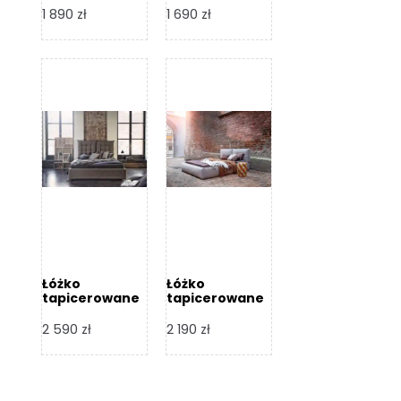
Design
Design
1 890
zł
1 690
zł
Łóżko
Łóżko
tapicerowane
tapicerowane
Flex – Dormi
Bari – Dormi
Design
Design
2 590
zł
2 190
zł