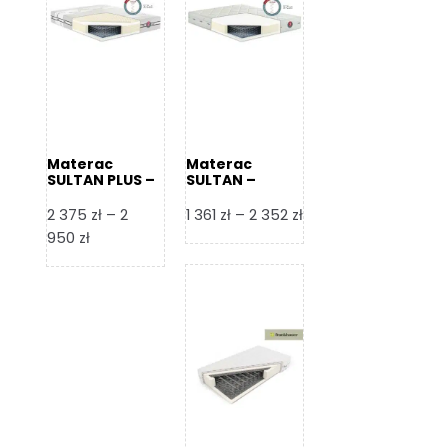
Materac
Materac
SULTAN PLUS –
SULTAN –
Senactive
Senactive
Zakres
2 375
zł
–
2
1 361
zł
–
2 352
zł
Zakres
cen:
950
zł
cen:
od
od
1
2
361 zł
375 zł
do
do
2
2
352 zł
950 zł