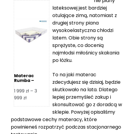
nie piany
3
5
lateksowej jest bardziej
212 zł
119 zł
otulające zimą, natomiast z
do
do
drugiej strony piana
7
11
wysokoelastyczna chłodzi
839 zł
670 zł
latem. Obie strony są
sprężyste, co docenią
najmłodsi miłośnicy skakania
po łóżku.
To na jaki materac
Materac
Rumba –
zdecydujesz się dzisiaj, będzie
Hilding
skutkowało na lata. Dlatego
1 999
zł
–
3
lepiej przemyśleć zakup i
Zakres
999
zł
skonsultować go z doradcą w
cen:
od
sklepie. Powyżej opisaliśmy
1
podstawowe cechy materacy, które
999 zł
powinieneś rozpatrzyć podczas stacjonarnego
do