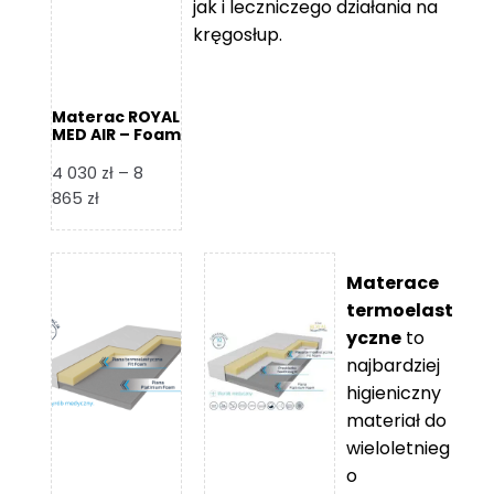
jak i leczniczego działania na
kręgosłup.
Materac ROYAL
MED AIR – Foam
Royal
4 030
zł
–
8
Zakres
865
zł
cen:
od
4
Materace
030 zł
termoelast
do
yczne
to
8
najbardziej
865 zł
higieniczny
materiał do
wieloletnieg
o