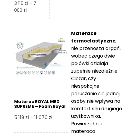
3 115
zł
–
7
Zakres
000
zł
cen:
od
3
Materace
115 zł
termoelastyczne
,
do
nie przenoszą drgań,
7
wobec czego dwie
000 zł
połówki działają
zupełnie niezależnie.
Ciężar, czy
niespokojne
poruszanie się jednej
osoby nie wpływa na
Materac ROYAL MED
SUPREME – Foam Royal
komfort snu drugiego
użytkownika.
Zakres
5 119
zł
–
11 670
zł
Powierzchnia
cen:
materaca
od