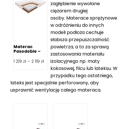
zagłębienie wywołane
459 zł
ciężarem drugiej
osoby. Materace sprężynowe
w odróżnieniu do innych
modeli podłoża cechuje
słabsza przepuszczalność
powietrza, a to za sprawą
Materac
Pasodoble –
zastosowania materiału
Hilding
izolacyjnego np. maty
Zakres
1 219
zł
–
2 119
zł
cen:
kokosowej, filcu lub lateksu. W
od
przypadku tego ostatniego,
1
lateks jest specjalnie perforowany, aby
219 zł
usprawnić wentylację całego materaca.
do
2
119 zł