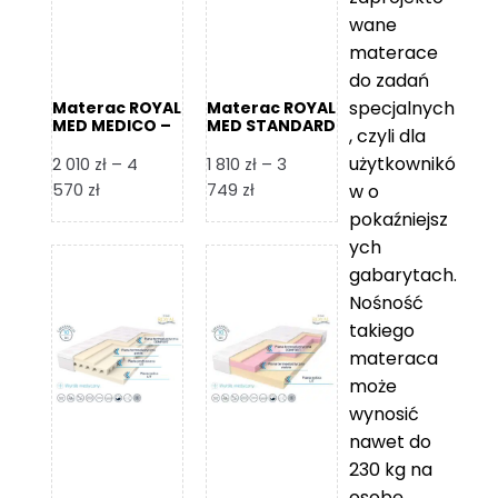
wane
materace
do zadań
specjalnych
Materac ROYAL
Materac ROYAL
MED MEDICO –
MED STANDARD
, czyli dla
Foam Royal
– Foam Royal
użytkownikó
2 010
zł
–
4
1 810
zł
–
3
Zakres
Zakres
570
zł
749
zł
w o
cen:
cen:
pokaźniejsz
od
od
ych
2
1
gabarytach.
010 zł
810 zł
Nośność
do
do
takiego
4
3
materaca
570 zł
749 zł
może
wynosić
nawet do
230 kg na
osobę,