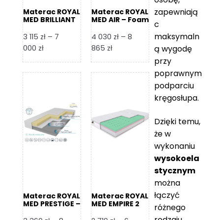
zapewniają
Materac ROYAL
Materac ROYAL
MED BRILLIANT
MED AIR – Foam
c
– Foam Royal
Royal
maksymaln
3 115
zł
–
7
4 030
zł
–
8
Zakres
Zakres
000
zł
865
zł
ą wygodę
cen:
cen:
przy
od
od
poprawnym
3
4
podparciu
115 zł
030 zł
kręgosłupa.
do
do
7
8
Dzięki temu,
000 zł
865 zł
że w
wykonaniu
wysokoela
stycznym
można
łączyć
Materac ROYAL
Materac ROYAL
MED PRESTIGE –
MED EMPIRE 2
różnego
Foam Royal
rodzaju