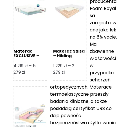
producenta
Foam Royal
są
zarejestrow
ane jako lek
na 8% vacie.
Ma
zbawienne
Materac
Materac Salsa
EXCLUSIVE –
– Hilding
właściwości
Senactive
w
4 219
zł
–
5
1 229
zł
–
2
Zakres
Zakres
279
zł
279
zł
przypadku
cen:
cen:
schorzeń
od
od
ortopedycznych. Materace
4
1
termoelastyczne przeszły
219 zł
229 zł
badania kliniczne, a także
do
do
posiadają certyfikat URS co
5
2
daje pewność
279 zł
279 zł
bezpieczeństwa użytkowania