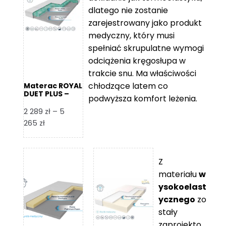
109 zł
5
dlatego nie zostanie
365 zł
zarejestrowany jako produkt
medyczny, który musi
spełniać skrupulatne wymogi
odciążenia kręgosłupa w
trakcie snu. Ma właściwości
chłodzące latem co
Materac ROYAL
DUET PLUS –
podwyższa komfort leżenia.
Foam Royal
2 289
zł
–
5
Zakres
265
zł
cen:
od
2
Z
289 zł
materiału
w
do
ysokoelast
5
ycznego
zo
265 zł
stały
zaprojekto