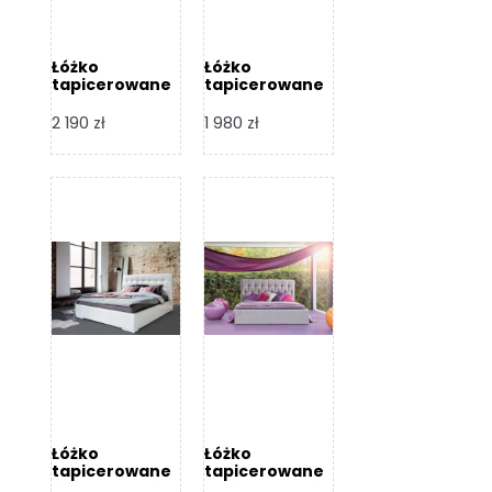
Łóżko
Łóżko
tapicerowane
tapicerowane
Arezzo – Dormi
Largo – Dormi
Design
Design
2 190
zł
1 980
zł
Łóżko
Łóżko
tapicerowane
tapicerowane
Livia – Dormi
Katia – Dormi