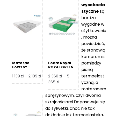
wysokoela
styczne
są
bardzo
wygodne w
użytkowaniu
, można
powiedzieć,
że stanowią
kompromis
pomiędzy
Materac
Foam Royal
Foxtrot –
ROYAL GREEN
pianą
Hilding
Materac
piankowy
termoelast
Zakres
1 139
zł
–
2 109
zł
2 360
zł
–
5
cen:
Zakres
365
zł
yczną, a
od
cen:
materacem
1
od
sprężynowym, czyli dwoma
139 zł
2
skrajnościami.Dopasowuje się
do
360 zł
do sylwetki, choć nie tak
2
do
dokładnie jak termoelastyka,