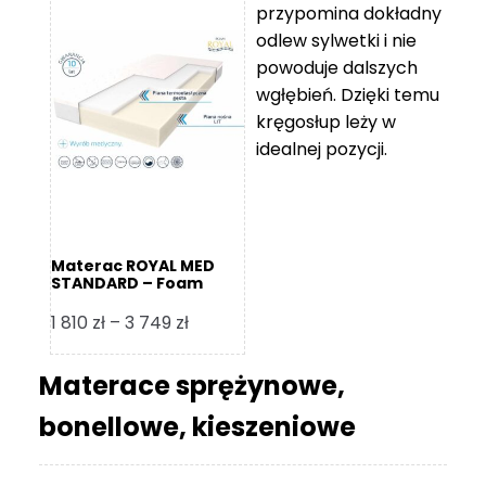
przypomina dokładny
5
odlew sylwetki i nie
119 zł
powoduje dalszych
do
wgłębień. Dzięki temu
11
kręgosłup leży w
670 zł
idealnej pozycji.
Materac ROYAL MED
STANDARD – Foam
Royal
Zakres
1 810
zł
–
3 749
zł
cen:
od
Materace sprężynowe,
1
bonellowe, kieszeniowe
810 zł
do
3