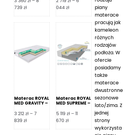
3 360
zł
–
8
2 719
zł
–
6
piany
Zakres
Zakres
739
zł
044
zł
cen:
cen:
materace
od
od
pracują jak
3
2
kameleon
360 zł
719 zł
różnych
do
do
rodzajów
8
6
podłoża. W
739 zł
044 zł
ofercie
posiadamy
także
materace
dwustronne
sezonowe
Materac ROYAL
Materac ROYAL
MED GRAVITY –
MED SUPREME –
lato/zima. Z
Foam Royal
Foam Royal
jednej
3 212
zł
–
7
5 119
zł
–
11
strony
Zakres
Zakres
839
zł
670
zł
cen:
cen:
wykorzysta
od
od