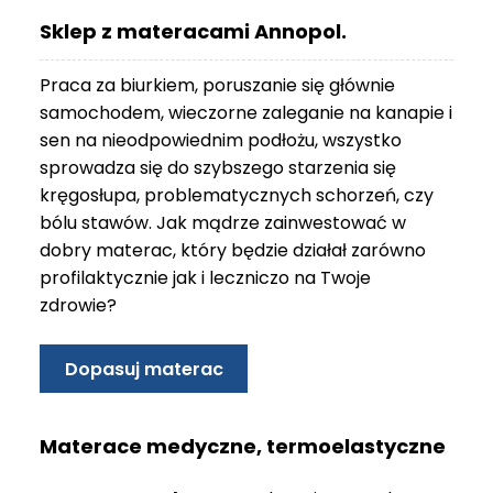
O
Sklep z materacami Annopol.
N
T
Praca za biurkiem, poruszanie się głównie
A
K
samochodem, wieczorne zaleganie na kanapie i
T
sen na nieodpowiednim podłożu, wszystko
sprowadza się do szybszego starzenia się
B
kręgosłupa, problematycznych schorzeń, czy
L
bólu stawów. Jak mądrze zainwestować w
O
G
dobry materac, który będzie działał zarówno
profilaktycznie jak i leczniczo na Twoje
W
zdrowie?
Y
P
R
Dopasuj materac
Z
E
D
Materace medyczne, termoelastyczne
A
Ż