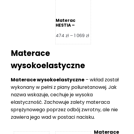
Materac
HESTIA –
Frankhauer
Zakres
474
zł
–
1 069
zł
cen:
od
Materace
474 zł
do
wysokoelastyczne
1
069 zł
Materace wysokoelastyczne
– wkład został
wykonany w pełni z piany poliuretanowej. Jak
nazwa wskazuje, cechuje je wysoka
elastyczność. Zachowuje zalety materaca
sprężynowego poprzez odbój zwrotny, ale nie
zawiera jego wad w postaci nacisku.
Materace