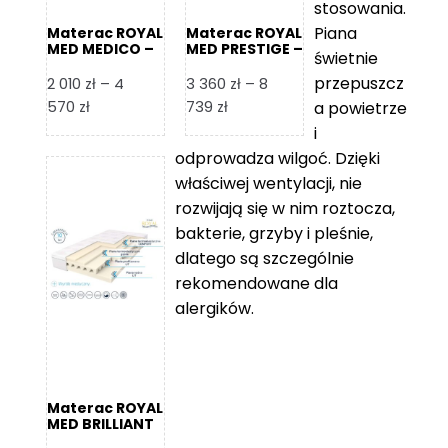
stosowania.
Piana
Materac ROYAL
Materac ROYAL
MED MEDICO –
MED PRESTIGE –
świetnie
Foam Royal
Foam Royal
przepuszcz
2 010
zł
–
4
3 360
zł
–
8
Zakres
Zakres
570
zł
739
zł
a powietrze
cen:
cen:
i
od
od
odprowadza wilgoć. Dzięki
2
3
właściwej wentylacji, nie
010 zł
360 zł
rozwijają się w nim roztocza,
do
do
bakterie, grzyby i pleśnie,
4
8
dlatego są szczególnie
570 zł
739 zł
rekomendowane dla
alergików.
Materac ROYAL
MED BRILLIANT
– Foam Royal