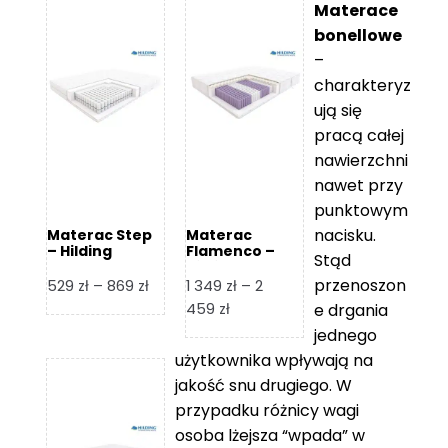
Materace
bonellowe
–
charakteryz
ują się
pracą całej
nawierzchni
nawet przy
punktowym
nacisku.
Materac Step
Materac
– Hilding
Flamenco –
Stąd
Hilding
przenoszon
Zakres
529
zł
–
869
zł
1 349
zł
–
2
cen:
Zakres
459
zł
e drgania
od
cen:
jednego
529 zł
od
użytkownika wpływają na
do
1
jakość snu drugiego. W
869 zł
349 zł
przypadku różnicy wagi
do
osoba lżejsza “wpada” w
2