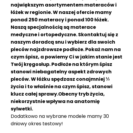
R
największym asortymentem materaców i
A
łóżek w regionie. W naszej ofercie mamy
C
ponad 250 materacy i ponad 100 łóżek.
E
Naszą specjalnością są materace
medyczne i ortopedyczne. Skontaktuj się z
Ł
Ó
naszym doradcą snu i wybierz dla swoich
Ż
pleców najzdrowsze podłoże. Pokaż nam na
K
czym śpisz, a powiemy Ci w jakim stanie jest
A
Twój kręgosłup. Podłoże na którym śpisz
stanowi niebagatelny aspekt zdrowych
M
pleców. W łóżku spędzasz conajmniej ⅓
A
T
życia i to właśnie na czym śpisz, stanowi
E
klucz całej sprawy.Obecny tryb życia,
R
niekorzystnie wpływa na anatomię
A
sylwetki.
C
Dodatkowo na wybrane modele mamy 30
A
dniowy okres testowy!
K