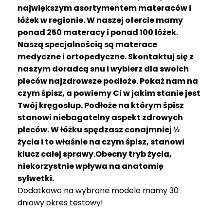
R
największym asortymentem materaców i
A
łóżek w regionie. W naszej ofercie mamy
C
ponad 250 materacy i ponad 100 łóżek.
E
Naszą specjalnością są materace
medyczne i ortopedyczne. Skontaktuj się z
Ł
Ó
naszym doradcą snu i wybierz dla swoich
Ż
pleców najzdrowsze podłoże. Pokaż nam na
K
czym śpisz, a powiemy Ci w jakim stanie jest
A
Twój kręgosłup. Podłoże na którym śpisz
stanowi niebagatelny aspekt zdrowych
M
pleców. W łóżku spędzasz conajmniej ⅓
A
T
życia i to właśnie na czym śpisz, stanowi
E
klucz całej sprawy.Obecny tryb życia,
R
niekorzystnie wpływa na anatomię
A
sylwetki.
C
Dodatkowo na wybrane modele mamy 30
A
dniowy okres testowy!
K