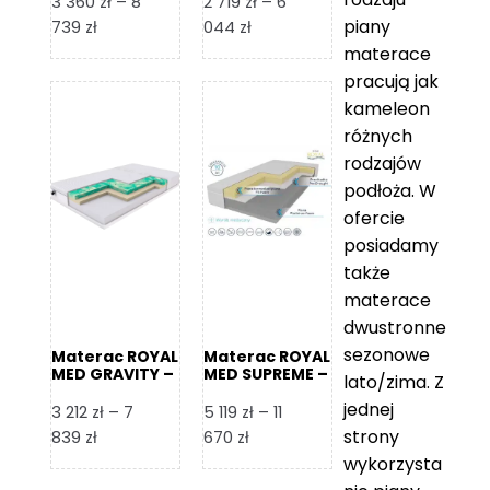
3 360
zł
–
8
2 719
zł
–
6
piany
Zakres
Zakres
739
zł
044
zł
cen:
cen:
materace
od
od
pracują jak
3
2
kameleon
360 zł
719 zł
różnych
do
do
rodzajów
8
6
podłoża. W
739 zł
044 zł
ofercie
posiadamy
także
materace
dwustronne
sezonowe
Materac ROYAL
Materac ROYAL
MED GRAVITY –
MED SUPREME –
lato/zima. Z
Foam Royal
Foam Royal
jednej
3 212
zł
–
7
5 119
zł
–
11
strony
Zakres
Zakres
839
zł
670
zł
cen:
cen:
wykorzysta
od
od