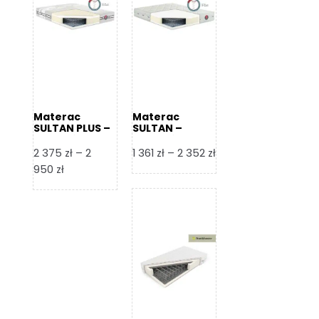
Materac
Materac
SULTAN PLUS –
SULTAN –
Senactive
Senactive
Zakres
2 375
zł
–
2
1 361
zł
–
2 352
zł
Zakres
cen:
950
zł
cen:
od
od
1
2
361 zł
375 zł
do
do
2
2
352 zł
950 zł