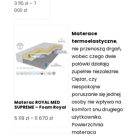
3 115
zł
–
7
Zakres
000
zł
cen:
od
3
Materace
115 zł
termoelastyczne
,
do
nie przenoszą drgań,
7
wobec czego dwie
000 zł
połówki działają
zupełnie niezależnie.
Ciężar, czy
niespokojne
poruszanie się jednej
osoby nie wpływa na
Materac ROYAL MED
SUPREME – Foam Royal
komfort snu drugiego
użytkownika.
Zakres
5 119
zł
–
11 670
zł
Powierzchnia
cen:
materaca
od