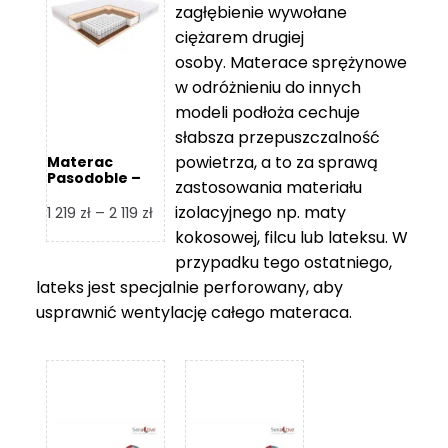
zagłębienie wywołane
459 zł
ciężarem drugiej
osoby. Materace sprężynowe
w odróżnieniu do innych
modeli podłoża cechuje
słabsza przepuszczalność
powietrza, a to za sprawą
Materac
Pasodoble –
zastosowania materiału
Hilding
izolacyjnego np. maty
Zakres
1 219
zł
–
2 119
zł
cen:
kokosowej, filcu lub lateksu. W
od
przypadku tego ostatniego,
1
lateks jest specjalnie perforowany, aby
219 zł
usprawnić wentylację całego materaca.
do
2
119 zł