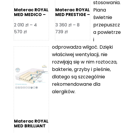
stosowania.
Piana
Materac ROYAL
Materac ROYAL
MED MEDICO –
MED PRESTIGE –
świetnie
Foam Royal
Foam Royal
przepuszcz
2 010
zł
–
4
3 360
zł
–
8
Zakres
Zakres
570
zł
739
zł
a powietrze
cen:
cen:
i
od
od
odprowadza wilgoć. Dzięki
2
3
właściwej wentylacji, nie
010 zł
360 zł
rozwijają się w nim roztocza,
do
do
bakterie, grzyby i pleśnie,
4
8
dlatego są szczególnie
570 zł
739 zł
rekomendowane dla
alergików.
Materac ROYAL
MED BRILLIANT
– Foam Royal