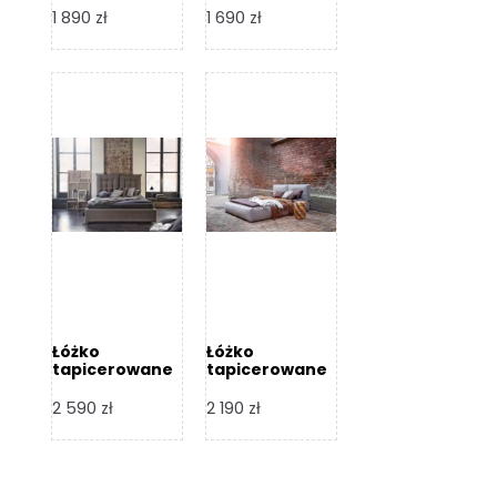
Design
Design
1 890
zł
1 690
zł
Łóżko
Łóżko
tapicerowane
tapicerowane
Flex – Dormi
Bari – Dormi
Design
Design
2 590
zł
2 190
zł