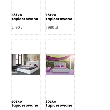
Łóżko
Łóżko
tapicerowane
tapicerowane
Arezzo – Dormi
Largo – Dormi
Design
Design
2 190
zł
1 980
zł
Łóżko
Łóżko
tapicerowane
tapicerowane
Livia – Dormi
Katia – Dormi