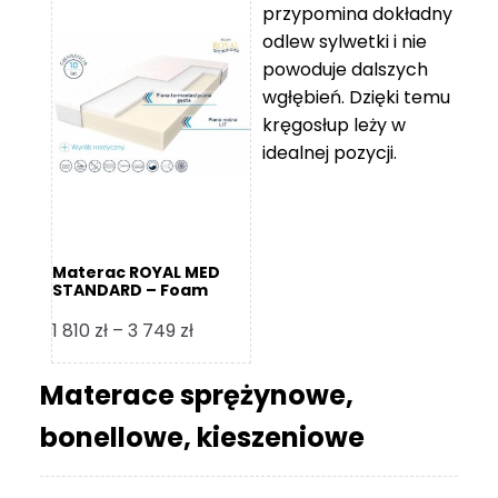
przypomina dokładny
5
odlew sylwetki i nie
119 zł
powoduje dalszych
do
wgłębień. Dzięki temu
11
kręgosłup leży w
670 zł
idealnej pozycji.
Materac ROYAL MED
STANDARD – Foam
Royal
Zakres
1 810
zł
–
3 749
zł
cen:
od
Materace sprężynowe,
1
bonellowe, kieszeniowe
810 zł
do
3