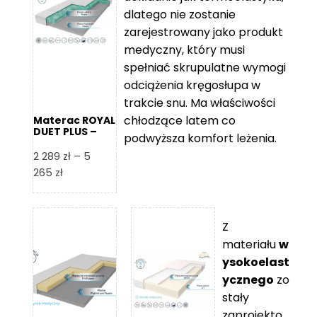
109 zł
5
dlatego nie zostanie
365 zł
zarejestrowany jako produkt
medyczny, który musi
spełniać skrupulatne wymogi
odciążenia kręgosłupa w
trakcie snu. Ma właściwości
chłodzące latem co
Materac ROYAL
DUET PLUS –
podwyższa komfort leżenia.
Foam Royal
2 289
zł
–
5
Zakres
265
zł
cen:
od
2
Z
289 zł
materiału
w
do
ysokoelast
5
ycznego
zo
265 zł
stały
zaprojekto