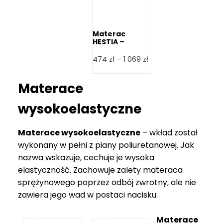
Materac
HESTIA –
Frankhauer
Zakres
474
zł
–
1 069
zł
cen:
od
Materace
474 zł
do
wysokoelastyczne
1
069 zł
Materace wysokoelastyczne
– wkład został
wykonany w pełni z piany poliuretanowej. Jak
nazwa wskazuje, cechuje je wysoka
elastyczność. Zachowuje zalety materaca
sprężynowego poprzez odbój zwrotny, ale nie
zawiera jego wad w postaci nacisku.
Materace