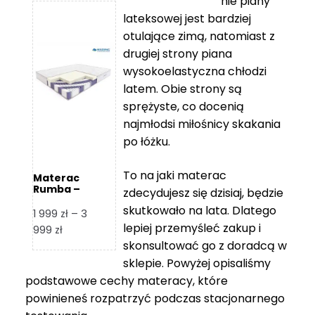
nie piany
3
5
lateksowej jest bardziej
212 zł
119 zł
otulające zimą, natomiast z
do
do
drugiej strony piana
7
11
wysokoelastyczna chłodzi
839 zł
670 zł
latem. Obie strony są
sprężyste, co docenią
najmłodsi miłośnicy skakania
po łóżku.
To na jaki materac
Materac
Rumba –
zdecydujesz się dzisiaj, będzie
Hilding
skutkowało na lata. Dlatego
1 999
zł
–
3
lepiej przemyśleć zakup i
Zakres
999
zł
skonsultować go z doradcą w
cen:
od
sklepie. Powyżej opisaliśmy
1
podstawowe cechy materacy, które
999 zł
powinieneś rozpatrzyć podczas stacjonarnego
do