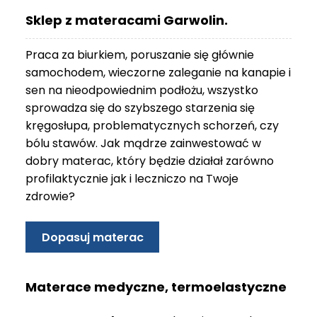
O
Sklep z materacami Garwolin.
N
T
Praca za biurkiem, poruszanie się głównie
A
K
samochodem, wieczorne zaleganie na kanapie i
T
sen na nieodpowiednim podłożu, wszystko
sprowadza się do szybszego starzenia się
B
kręgosłupa, problematycznych schorzeń, czy
L
bólu stawów. Jak mądrze zainwestować w
O
G
dobry materac, który będzie działał zarówno
profilaktycznie jak i leczniczo na Twoje
W
zdrowie?
Y
P
R
Dopasuj materac
Z
E
D
Materace medyczne, termoelastyczne
A
Ż