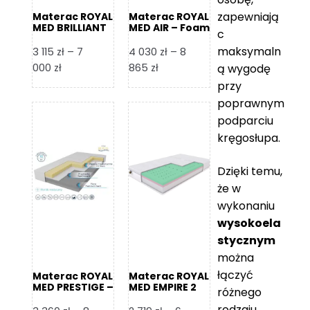
zapewniają
Materac ROYAL
Materac ROYAL
MED BRILLIANT
MED AIR – Foam
c
– Foam Royal
Royal
maksymaln
3 115
zł
–
7
4 030
zł
–
8
Zakres
Zakres
000
zł
865
zł
ą wygodę
cen:
cen:
przy
od
od
poprawnym
3
4
podparciu
115 zł
030 zł
kręgosłupa.
do
do
7
8
Dzięki temu,
000 zł
865 zł
że w
wykonaniu
wysokoela
stycznym
można
łączyć
Materac ROYAL
Materac ROYAL
MED PRESTIGE –
MED EMPIRE 2
różnego
Foam Royal
rodzaju