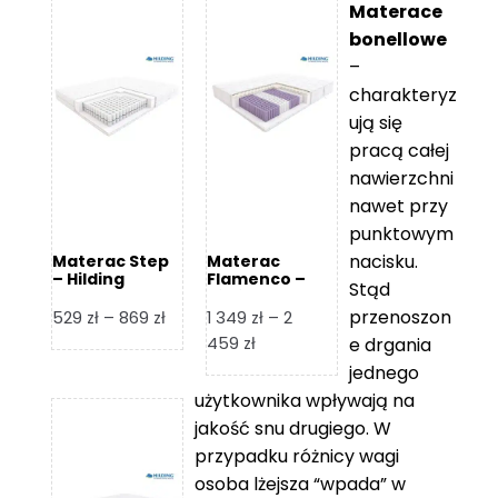
Materace
bonellowe
–
charakteryz
ują się
pracą całej
nawierzchni
nawet przy
punktowym
nacisku.
Materac Step
Materac
– Hilding
Flamenco –
Stąd
Hilding
przenoszon
Zakres
529
zł
–
869
zł
1 349
zł
–
2
cen:
Zakres
459
zł
e drgania
od
cen:
jednego
529 zł
od
użytkownika wpływają na
do
1
jakość snu drugiego. W
869 zł
349 zł
przypadku różnicy wagi
do
osoba lżejsza “wpada” w
2