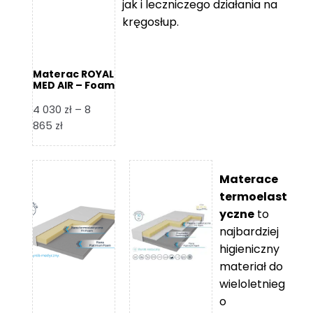
jak i leczniczego działania na
kręgosłup.
Materac ROYAL
MED AIR – Foam
Royal
4 030
zł
–
8
Zakres
865
zł
cen:
od
4
Materace
030 zł
termoelast
do
yczne
to
8
najbardziej
865 zł
higieniczny
materiał do
wieloletnieg
o