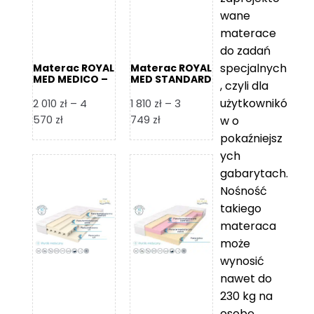
wane
materace
do zadań
specjalnych
Materac ROYAL
Materac ROYAL
MED MEDICO –
MED STANDARD
, czyli dla
Foam Royal
– Foam Royal
użytkownikó
2 010
zł
–
4
1 810
zł
–
3
Zakres
Zakres
570
zł
749
zł
w o
cen:
cen:
pokaźniejsz
od
od
ych
2
1
gabarytach.
010 zł
810 zł
Nośność
do
do
takiego
4
3
materaca
570 zł
749 zł
może
wynosić
nawet do
230 kg na
osobę,