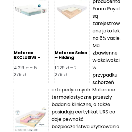
producenta
Foam Royal
są
zarejestrow
ane jako lek
na 8% vacie.
Ma
zbawienne
Materac
Materac Salsa
EXCLUSIVE –
– Hilding
właściwości
Senactive
w
4 219
zł
–
5
1 229
zł
–
2
Zakres
Zakres
279
zł
279
zł
przypadku
cen:
cen:
schorzeń
od
od
ortopedycznych. Materace
4
1
termoelastyczne przeszły
219 zł
229 zł
badania kliniczne, a także
do
do
posiadają certyfikat URS co
5
2
daje pewność
279 zł
279 zł
bezpieczeństwa użytkowania