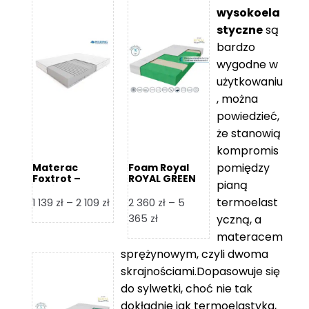
wysokoela
styczne
są
bardzo
wygodne w
użytkowaniu
, można
powiedzieć,
że stanowią
kompromis
pomiędzy
Materac
Foam Royal
Foxtrot –
ROYAL GREEN
pianą
Hilding
Materac
piankowy
termoelast
Zakres
1 139
zł
–
2 109
zł
2 360
zł
–
5
cen:
Zakres
365
zł
yczną, a
od
cen:
materacem
1
od
sprężynowym, czyli dwoma
139 zł
2
skrajnościami.Dopasowuje się
do
360 zł
do sylwetki, choć nie tak
2
do
dokładnie jak termoelastyka,