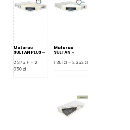
Materac
Materac
SULTAN PLUS –
SULTAN –
Senactive
Senactive
Zakres
2 375
zł
–
2
1 361
zł
–
2 352
zł
Zakres
cen:
950
zł
cen:
od
od
1
2
361 zł
375 zł
do
do
2
2
352 zł
950 zł