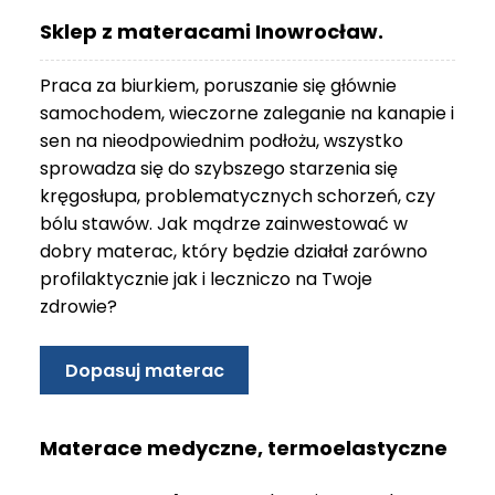
O
Sklep z materacami Inowrocław.
N
T
Praca za biurkiem, poruszanie się głównie
A
K
samochodem, wieczorne zaleganie na kanapie i
T
sen na nieodpowiednim podłożu, wszystko
sprowadza się do szybszego starzenia się
B
kręgosłupa, problematycznych schorzeń, czy
L
bólu stawów. Jak mądrze zainwestować w
O
G
dobry materac, który będzie działał zarówno
profilaktycznie jak i leczniczo na Twoje
W
zdrowie?
Y
P
R
Dopasuj materac
Z
E
D
Materace medyczne, termoelastyczne
A
Ż