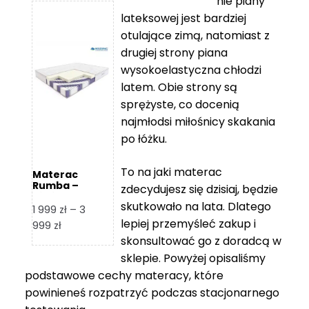
nie piany
3
5
lateksowej jest bardziej
212 zł
119 zł
otulające zimą, natomiast z
do
do
drugiej strony piana
7
11
wysokoelastyczna chłodzi
839 zł
670 zł
latem. Obie strony są
sprężyste, co docenią
najmłodsi miłośnicy skakania
po łóżku.
To na jaki materac
Materac
Rumba –
zdecydujesz się dzisiaj, będzie
Hilding
skutkowało na lata. Dlatego
1 999
zł
–
3
lepiej przemyśleć zakup i
Zakres
999
zł
skonsultować go z doradcą w
cen:
od
sklepie. Powyżej opisaliśmy
1
podstawowe cechy materacy, które
999 zł
powinieneś rozpatrzyć podczas stacjonarnego
do