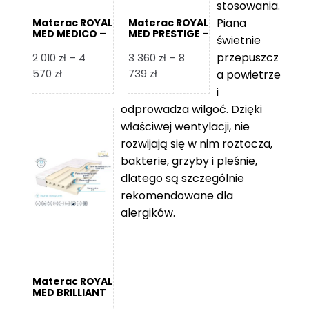
stosowania.
Piana
Materac ROYAL
Materac ROYAL
MED MEDICO –
MED PRESTIGE –
świetnie
Foam Royal
Foam Royal
przepuszcz
2 010
zł
–
4
3 360
zł
–
8
Zakres
Zakres
570
zł
739
zł
a powietrze
cen:
cen:
i
od
od
odprowadza wilgoć. Dzięki
2
3
właściwej wentylacji, nie
010 zł
360 zł
rozwijają się w nim roztocza,
do
do
bakterie, grzyby i pleśnie,
4
8
dlatego są szczególnie
570 zł
739 zł
rekomendowane dla
alergików.
Materac ROYAL
MED BRILLIANT
– Foam Royal