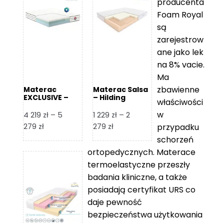
producenta
Foam Royal
są
zarejestrow
ane jako lek
na 8% vacie.
Ma
zbawienne
Materac
Materac Salsa
EXCLUSIVE –
– Hilding
właściwości
Senactive
w
4 219
zł
–
5
1 229
zł
–
2
Zakres
Zakres
279
zł
279
zł
przypadku
cen:
cen:
schorzeń
od
od
ortopedycznych. Materace
4
1
termoelastyczne przeszły
219 zł
229 zł
badania kliniczne, a także
do
do
posiadają certyfikat URS co
5
2
daje pewność
279 zł
279 zł
bezpieczeństwa użytkowania