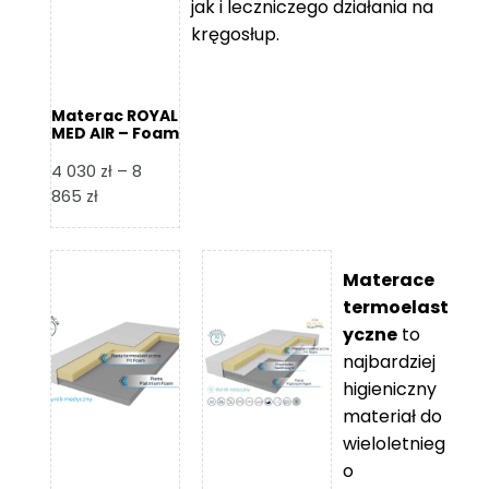
jak i leczniczego działania na
kręgosłup.
Materac ROYAL
MED AIR – Foam
Royal
4 030
zł
–
8
Zakres
865
zł
cen:
od
4
Materace
030 zł
termoelast
do
yczne
to
8
najbardziej
865 zł
higieniczny
materiał do
wieloletnieg
o