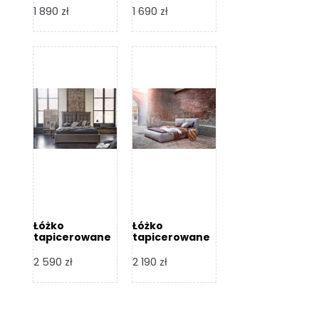
Design
Design
1 890
zł
1 690
zł
Łóżko
Łóżko
tapicerowane
tapicerowane
Flex – Dormi
Bari – Dormi
Design
Design
2 590
zł
2 190
zł