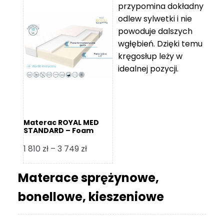
przypomina dokładny
5
odlew sylwetki i nie
119 zł
powoduje dalszych
do
wgłębień. Dzięki temu
11
kręgosłup leży w
670 zł
idealnej pozycji.
Materac ROYAL MED
STANDARD – Foam
Royal
Zakres
1 810
zł
–
3 749
zł
cen:
od
Materace sprężynowe,
1
bonellowe, kieszeniowe
810 zł
do
3