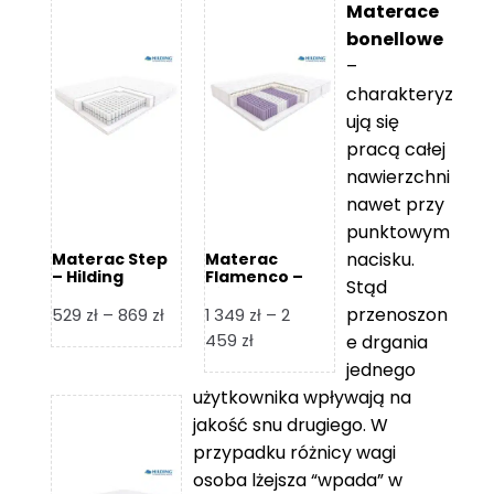
Materace
bonellowe
–
charakteryz
ują się
pracą całej
nawierzchni
nawet przy
punktowym
nacisku.
Materac Step
Materac
– Hilding
Flamenco –
Stąd
Hilding
przenoszon
Zakres
529
zł
–
869
zł
1 349
zł
–
2
cen:
Zakres
459
zł
e drgania
od
cen:
jednego
529 zł
od
użytkownika wpływają na
do
1
jakość snu drugiego. W
869 zł
349 zł
przypadku różnicy wagi
do
osoba lżejsza “wpada” w
2