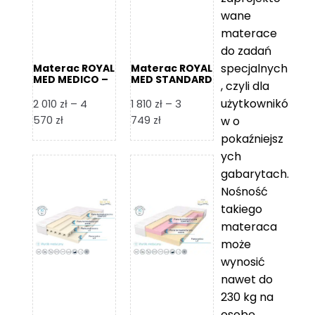
wane
materace
do zadań
specjalnych
Materac ROYAL
Materac ROYAL
MED MEDICO –
MED STANDARD
, czyli dla
Foam Royal
– Foam Royal
użytkownikó
2 010
zł
–
4
1 810
zł
–
3
Zakres
Zakres
570
zł
749
zł
w o
cen:
cen:
pokaźniejsz
od
od
ych
2
1
gabarytach.
010 zł
810 zł
Nośność
do
do
takiego
4
3
materaca
570 zł
749 zł
może
wynosić
nawet do
230 kg na
osobę,