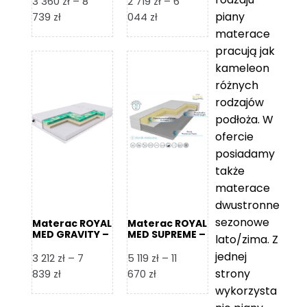
3 360
zł
–
8
2 719
zł
–
6
piany
Zakres
Zakres
739
zł
044
zł
cen:
cen:
materace
od
od
pracują jak
3
2
kameleon
360 zł
719 zł
różnych
do
do
rodzajów
8
6
podłoża. W
739 zł
044 zł
ofercie
posiadamy
także
materace
dwustronne
sezonowe
Materac ROYAL
Materac ROYAL
MED GRAVITY –
MED SUPREME –
lato/zima. Z
Foam Royal
Foam Royal
jednej
3 212
zł
–
7
5 119
zł
–
11
strony
Zakres
Zakres
839
zł
670
zł
cen:
cen:
wykorzysta
od
od