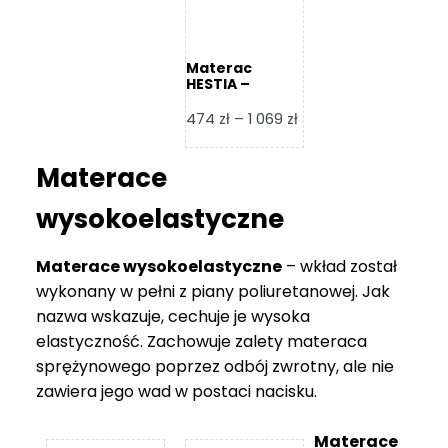
Materac
HESTIA –
Frankhauer
Zakres
474
zł
–
1 069
zł
cen:
od
Materace
474 zł
do
wysokoelastyczne
1
069 zł
Materace wysokoelastyczne
– wkład został
wykonany w pełni z piany poliuretanowej. Jak
nazwa wskazuje, cechuje je wysoka
elastyczność. Zachowuje zalety materaca
sprężynowego poprzez odbój zwrotny, ale nie
zawiera jego wad w postaci nacisku.
Materace