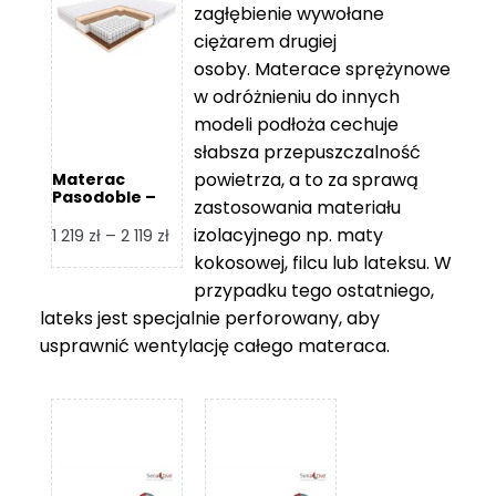
zagłębienie wywołane
459 zł
ciężarem drugiej
osoby. Materace sprężynowe
w odróżnieniu do innych
modeli podłoża cechuje
słabsza przepuszczalność
powietrza, a to za sprawą
Materac
Pasodoble –
zastosowania materiału
Hilding
izolacyjnego np. maty
Zakres
1 219
zł
–
2 119
zł
cen:
kokosowej, filcu lub lateksu. W
od
przypadku tego ostatniego,
1
lateks jest specjalnie perforowany, aby
219 zł
usprawnić wentylację całego materaca.
do
2
119 zł