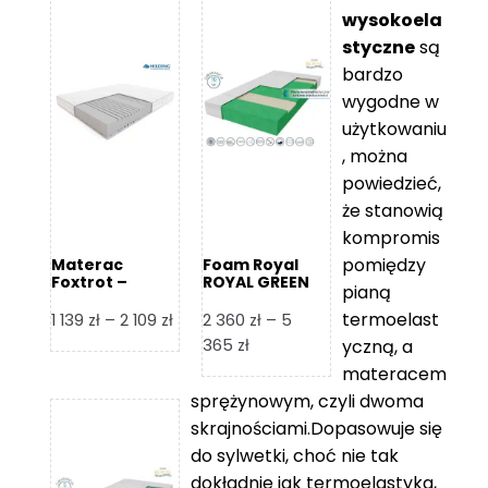
wysokoela
styczne
są
bardzo
wygodne w
użytkowaniu
, można
powiedzieć,
że stanowią
kompromis
pomiędzy
Materac
Foam Royal
Foxtrot –
ROYAL GREEN
pianą
Hilding
Materac
piankowy
termoelast
Zakres
1 139
zł
–
2 109
zł
2 360
zł
–
5
cen:
Zakres
365
zł
yczną, a
od
cen:
materacem
1
od
sprężynowym, czyli dwoma
139 zł
2
skrajnościami.Dopasowuje się
do
360 zł
do sylwetki, choć nie tak
2
do
dokładnie jak termoelastyka,