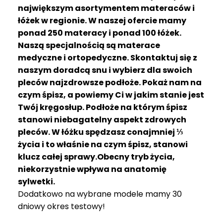
R
największym asortymentem materaców i
A
łóżek w regionie. W naszej ofercie mamy
C
ponad 250 materacy i ponad 100 łóżek.
E
Naszą specjalnością są materace
medyczne i ortopedyczne. Skontaktuj się z
Ł
Ó
naszym doradcą snu i wybierz dla swoich
Ż
pleców najzdrowsze podłoże. Pokaż nam na
K
czym śpisz, a powiemy Ci w jakim stanie jest
A
Twój kręgosłup. Podłoże na którym śpisz
stanowi niebagatelny aspekt zdrowych
M
pleców. W łóżku spędzasz conajmniej ⅓
A
T
życia i to właśnie na czym śpisz, stanowi
E
klucz całej sprawy.Obecny tryb życia,
R
niekorzystnie wpływa na anatomię
A
sylwetki.
C
Dodatkowo na wybrane modele mamy 30
A
dniowy okres testowy!
K