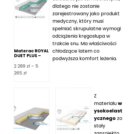
109 zł
5
dlatego nie zostanie
365 zł
zarejestrowany jako produkt
medyczny, który musi
spełniać skrupulatne wymogi
odciążenia kręgosłupa w
trakcie snu. Ma właściwości
chłodzące latem co
Materac ROYAL
DUET PLUS –
podwyższa komfort leżenia.
Foam Royal
2 289
zł
–
5
Zakres
265
zł
cen:
od
2
Z
289 zł
materiału
w
do
ysokoelast
5
ycznego
zo
265 zł
stały
zaprojekto