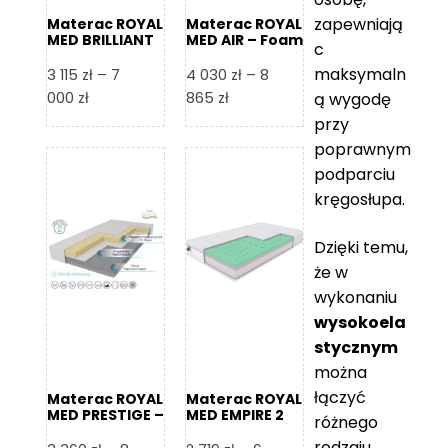
zapewniają
Materac ROYAL
Materac ROYAL
MED BRILLIANT
MED AIR – Foam
c
– Foam Royal
Royal
maksymaln
3 115
zł
–
7
4 030
zł
–
8
Zakres
Zakres
000
zł
865
zł
ą wygodę
cen:
cen:
przy
od
od
poprawnym
3
4
podparciu
115 zł
030 zł
kręgosłupa.
do
do
7
8
Dzięki temu,
000 zł
865 zł
że w
wykonaniu
wysokoela
stycznym
można
łączyć
Materac ROYAL
Materac ROYAL
MED PRESTIGE –
MED EMPIRE 2
różnego
Foam Royal
rodzaju