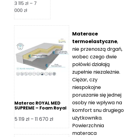
3 115
zł
–
7
Zakres
000
zł
cen:
od
3
Materace
115 zł
termoelastyczne
,
do
nie przenoszą drgań,
7
wobec czego dwie
000 zł
połówki działają
zupełnie niezależnie.
Ciężar, czy
niespokojne
poruszanie się jednej
osoby nie wpływa na
Materac ROYAL MED
SUPREME – Foam Royal
komfort snu drugiego
użytkownika.
Zakres
5 119
zł
–
11 670
zł
Powierzchnia
cen:
materaca
od