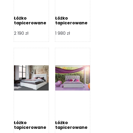
Łóżko
Łóżko
tapicerowane
tapicerowane
Arezzo – Dormi
Largo – Dormi
Design
Design
2 190
zł
1 980
zł
Łóżko
Łóżko
tapicerowane
tapicerowane
Livia – Dormi
Katia – Dormi