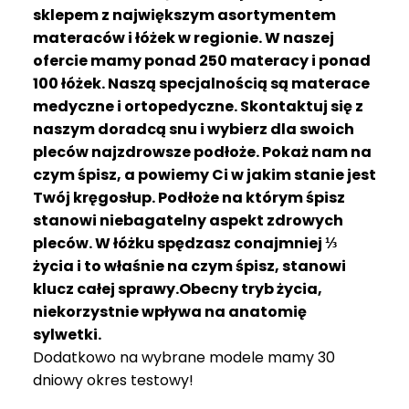
R
sklepem z największym asortymentem
A
materaców i łóżek w regionie. W naszej
C
ofercie mamy ponad 250 materacy i ponad
E
100 łóżek. Naszą specjalnością są materace
medyczne i ortopedyczne. Skontaktuj się z
Ł
Ó
naszym doradcą snu i wybierz dla swoich
Ż
pleców najzdrowsze podłoże. Pokaż nam na
K
czym śpisz, a powiemy Ci w jakim stanie jest
A
Twój kręgosłup. Podłoże na którym śpisz
stanowi niebagatelny aspekt zdrowych
M
pleców. W łóżku spędzasz conajmniej ⅓
A
T
życia i to właśnie na czym śpisz, stanowi
E
klucz całej sprawy.Obecny tryb życia,
R
niekorzystnie wpływa na anatomię
A
sylwetki.
C
Dodatkowo na wybrane modele mamy 30
A
dniowy okres testowy!
K