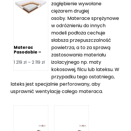
zagłębienie wywołane
459 zł
ciężarem drugiej
osoby. Materace sprężynowe
w odróżnieniu do innych
modeli podłoża cechuje
słabsza przepuszczalność
powietrza, a to za sprawą
Materac
Pasodoble –
zastosowania materiału
Hilding
izolacyjnego np. maty
Zakres
1 219
zł
–
2 119
zł
cen:
kokosowej, filcu lub lateksu. W
od
przypadku tego ostatniego,
1
lateks jest specjalnie perforowany, aby
219 zł
usprawnić wentylację całego materaca.
do
2
119 zł