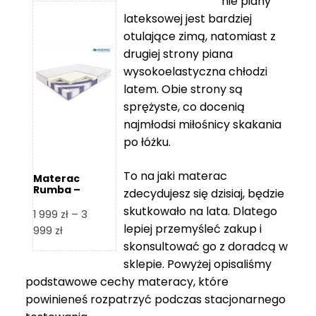
nie piany
3
5
lateksowej jest bardziej
212 zł
119 zł
otulające zimą, natomiast z
do
do
drugiej strony piana
7
11
wysokoelastyczna chłodzi
839 zł
670 zł
latem. Obie strony są
sprężyste, co docenią
najmłodsi miłośnicy skakania
po łóżku.
To na jaki materac
Materac
Rumba –
zdecydujesz się dzisiaj, będzie
Hilding
skutkowało na lata. Dlatego
1 999
zł
–
3
lepiej przemyśleć zakup i
Zakres
999
zł
skonsultować go z doradcą w
cen:
od
sklepie. Powyżej opisaliśmy
1
podstawowe cechy materacy, które
999 zł
powinieneś rozpatrzyć podczas stacjonarnego
do