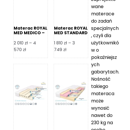
wane
materace
do zadań
specjalnych
Materac ROYAL
Materac ROYAL
MED MEDICO –
MED STANDARD
, czyli dla
Foam Royal
– Foam Royal
użytkownikó
2 010
zł
–
4
1 810
zł
–
3
Zakres
Zakres
570
zł
749
zł
w o
cen:
cen:
pokaźniejsz
od
od
ych
2
1
gabarytach.
010 zł
810 zł
Nośność
do
do
takiego
4
3
materaca
570 zł
749 zł
może
wynosić
nawet do
230 kg na
osobę,