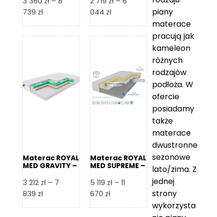
3 360
zł
–
8
2 719
zł
–
6
piany
Zakres
Zakres
739
zł
044
zł
cen:
cen:
materace
od
od
pracują jak
3
2
kameleon
360 zł
719 zł
różnych
do
do
rodzajów
8
6
podłoża. W
739 zł
044 zł
ofercie
posiadamy
także
materace
dwustronne
sezonowe
Materac ROYAL
Materac ROYAL
MED GRAVITY –
MED SUPREME –
lato/zima. Z
Foam Royal
Foam Royal
jednej
3 212
zł
–
7
5 119
zł
–
11
strony
Zakres
Zakres
839
zł
670
zł
cen:
cen:
wykorzysta
od
od