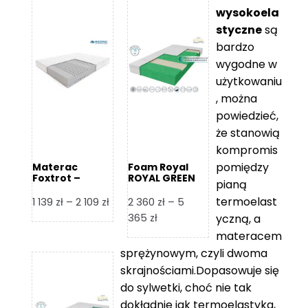
wysokoela
styczne
są
bardzo
wygodne w
użytkowaniu
, można
powiedzieć,
że stanowią
kompromis
pomiędzy
Materac
Foam Royal
Foxtrot –
ROYAL GREEN
pianą
Hilding
Materac
piankowy
termoelast
Zakres
1 139
zł
–
2 109
zł
2 360
zł
–
5
cen:
Zakres
365
zł
yczną, a
od
cen:
materacem
1
od
sprężynowym, czyli dwoma
139 zł
2
skrajnościami.Dopasowuje się
do
360 zł
do sylwetki, choć nie tak
2
do
dokładnie jak termoelastyka,