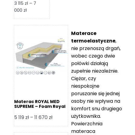
3 115
zł
–
7
Zakres
000
zł
cen:
od
3
Materace
115 zł
termoelastyczne
,
do
nie przenoszą drgań,
7
wobec czego dwie
000 zł
połówki działają
zupełnie niezależnie.
Ciężar, czy
niespokojne
poruszanie się jednej
osoby nie wpływa na
Materac ROYAL MED
SUPREME – Foam Royal
komfort snu drugiego
użytkownika.
Zakres
5 119
zł
–
11 670
zł
Powierzchnia
cen:
materaca
od