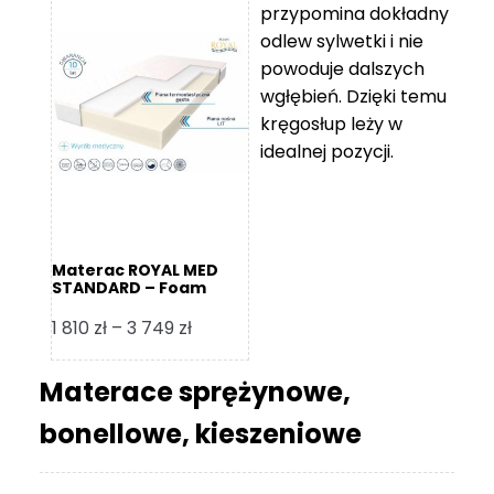
przypomina dokładny
5
odlew sylwetki i nie
119 zł
powoduje dalszych
do
wgłębień. Dzięki temu
11
kręgosłup leży w
670 zł
idealnej pozycji.
Materac ROYAL MED
STANDARD – Foam
Royal
Zakres
1 810
zł
–
3 749
zł
cen:
od
Materace sprężynowe,
1
bonellowe, kieszeniowe
810 zł
do
3