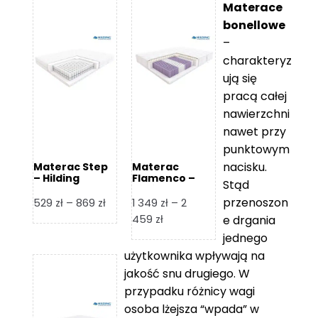
Materace
bonellowe
–
charakteryz
ują się
pracą całej
nawierzchni
nawet przy
punktowym
nacisku.
Materac Step
Materac
– Hilding
Flamenco –
Stąd
Hilding
przenoszon
Zakres
529
zł
–
869
zł
1 349
zł
–
2
cen:
Zakres
459
zł
e drgania
od
cen:
jednego
529 zł
od
użytkownika wpływają na
do
1
jakość snu drugiego. W
869 zł
349 zł
przypadku różnicy wagi
do
osoba lżejsza “wpada” w
2