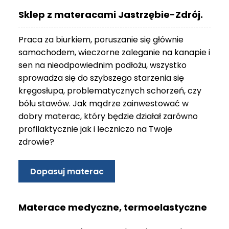
O
Sklep z materacami Jastrzębie-Zdrój.
N
T
Praca za biurkiem, poruszanie się głównie
A
K
samochodem, wieczorne zaleganie na kanapie i
T
sen na nieodpowiednim podłożu, wszystko
sprowadza się do szybszego starzenia się
B
kręgosłupa, problematycznych schorzeń, czy
L
bólu stawów. Jak mądrze zainwestować w
O
G
dobry materac, który będzie działał zarówno
profilaktycznie jak i leczniczo na Twoje
W
zdrowie?
Y
P
R
Dopasuj materac
Z
E
D
Materace medyczne, termoelastyczne
A
Ż