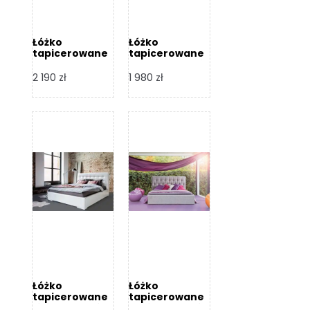
Łóżko
Łóżko
tapicerowane
tapicerowane
Arezzo – Dormi
Largo – Dormi
Design
Design
2 190
zł
1 980
zł
Łóżko
Łóżko
tapicerowane
tapicerowane
Livia – Dormi
Katia – Dormi