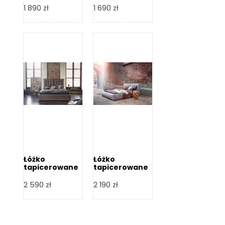
Design
Design
1 890
zł
1 690
zł
Łóżko
Łóżko
tapicerowane
tapicerowane
Flex – Dormi
Bari – Dormi
Design
Design
2 590
zł
2 190
zł