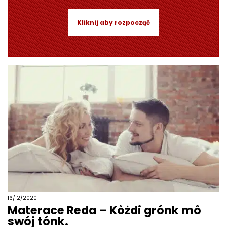
Kliknij aby rozpocząć
16/12/2020
Materace Reda – Kòżdi grónk mô
swój tónk.