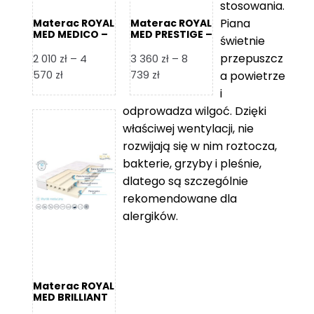
stosowania.
Piana
Materac ROYAL
Materac ROYAL
MED MEDICO –
MED PRESTIGE –
świetnie
Foam Royal
Foam Royal
przepuszcz
2 010
zł
–
4
3 360
zł
–
8
Zakres
Zakres
570
zł
739
zł
a powietrze
cen:
cen:
i
od
od
odprowadza wilgoć. Dzięki
2
3
właściwej wentylacji, nie
010 zł
360 zł
rozwijają się w nim roztocza,
do
do
bakterie, grzyby i pleśnie,
4
8
dlatego są szczególnie
570 zł
739 zł
rekomendowane dla
alergików.
Materac ROYAL
MED BRILLIANT
– Foam Royal