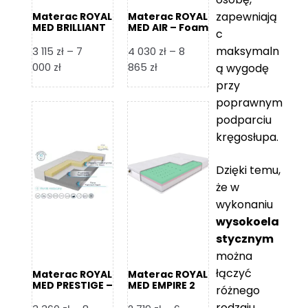
zapewniają
Materac ROYAL
Materac ROYAL
MED BRILLIANT
MED AIR – Foam
c
– Foam Royal
Royal
maksymaln
3 115
zł
–
7
4 030
zł
–
8
Zakres
Zakres
000
zł
865
zł
ą wygodę
cen:
cen:
przy
od
od
poprawnym
3
4
podparciu
115 zł
030 zł
kręgosłupa.
do
do
7
8
Dzięki temu,
000 zł
865 zł
że w
wykonaniu
wysokoela
stycznym
można
łączyć
Materac ROYAL
Materac ROYAL
MED PRESTIGE –
MED EMPIRE 2
różnego
Foam Royal
rodzaju