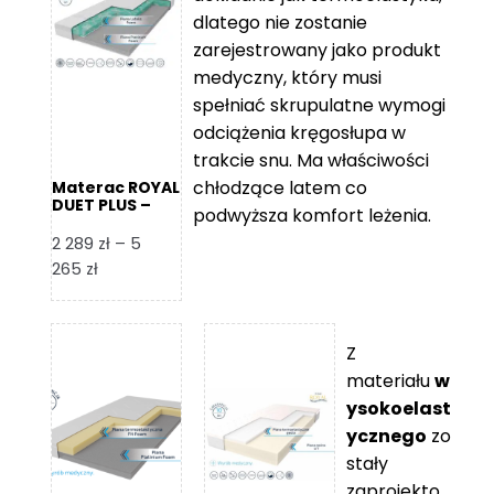
109 zł
5
dlatego nie zostanie
365 zł
zarejestrowany jako produkt
medyczny, który musi
spełniać skrupulatne wymogi
odciążenia kręgosłupa w
trakcie snu. Ma właściwości
chłodzące latem co
Materac ROYAL
DUET PLUS –
podwyższa komfort leżenia.
Foam Royal
2 289
zł
–
5
Zakres
265
zł
cen:
od
2
Z
289 zł
materiału
w
do
ysokoelast
5
ycznego
zo
265 zł
stały
zaprojekto