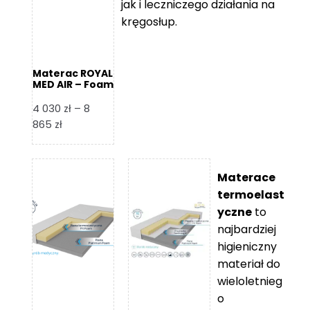
jak i leczniczego działania na
kręgosłup.
Materac ROYAL
MED AIR – Foam
Royal
4 030
zł
–
8
Zakres
865
zł
cen:
od
4
Materace
030 zł
termoelast
do
yczne
to
8
najbardziej
865 zł
higieniczny
materiał do
wieloletnieg
o