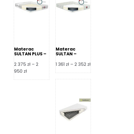
Materac
Materac
SULTAN PLUS –
SULTAN –
Senactive
Senactive
Zakres
2 375
zł
–
2
1 361
zł
–
2 352
zł
Zakres
cen:
950
zł
cen:
od
od
1
2
361 zł
375 zł
do
do
2
2
352 zł
950 zł