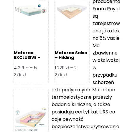
producenta
Foam Royal
są
zarejestrow
ane jako lek
na 8% vacie.
Ma
zbawienne
Materac
Materac Salsa
EXCLUSIVE –
– Hilding
właściwości
Senactive
w
4 219
zł
–
5
1 229
zł
–
2
Zakres
Zakres
279
zł
279
zł
przypadku
cen:
cen:
schorzeń
od
od
ortopedycznych. Materace
4
1
termoelastyczne przeszły
219 zł
229 zł
badania kliniczne, a także
do
do
posiadają certyfikat URS co
5
2
daje pewność
279 zł
279 zł
bezpieczeństwa użytkowania