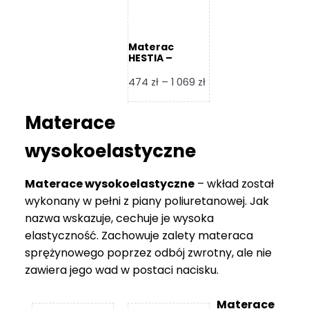
Materac
HESTIA –
Frankhauer
Zakres
474
zł
–
1 069
zł
cen:
od
Materace
474 zł
do
wysokoelastyczne
1
069 zł
Materace wysokoelastyczne
– wkład został
wykonany w pełni z piany poliuretanowej. Jak
nazwa wskazuje, cechuje je wysoka
elastyczność. Zachowuje zalety materaca
sprężynowego poprzez odbój zwrotny, ale nie
zawiera jego wad w postaci nacisku.
Materace