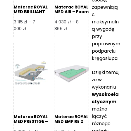
zapewniają
Materac ROYAL
Materac ROYAL
MED BRILLIANT
MED AIR – Foam
c
– Foam Royal
Royal
maksymaln
3 115
zł
–
7
4 030
zł
–
8
Zakres
Zakres
000
zł
865
zł
ą wygodę
cen:
cen:
przy
od
od
poprawnym
3
4
podparciu
115 zł
030 zł
kręgosłupa.
do
do
7
8
Dzięki temu,
000 zł
865 zł
że w
wykonaniu
wysokoela
stycznym
można
łączyć
Materac ROYAL
Materac ROYAL
MED PRESTIGE –
MED EMPIRE 2
różnego
Foam Royal
rodzaju