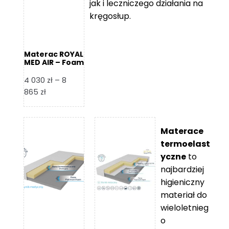
jak i leczniczego działania na
kręgosłup.
Materac ROYAL
MED AIR – Foam
Royal
4 030
zł
–
8
Zakres
865
zł
cen:
od
4
Materace
030 zł
termoelast
do
yczne
to
8
najbardziej
865 zł
higieniczny
materiał do
wieloletnieg
o