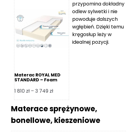
przypomina dokładny
5
odlew sylwetki i nie
119 zł
powoduje dalszych
do
wgłębień. Dzięki temu
11
kręgosłup leży w
670 zł
idealnej pozycji.
Materac ROYAL MED
STANDARD – Foam
Royal
Zakres
1 810
zł
–
3 749
zł
cen:
od
Materace sprężynowe,
1
bonellowe, kieszeniowe
810 zł
do
3