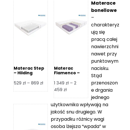
Materace
bonellowe
–
charakteryz
ują się
pracą całej
nawierzchni
nawet przy
punktowym
nacisku.
Materac Step
Materac
– Hilding
Flamenco –
Stąd
Hilding
przenoszon
Zakres
529
zł
–
869
zł
1 349
zł
–
2
cen:
Zakres
459
zł
e drgania
od
cen:
jednego
529 zł
od
użytkownika wpływają na
do
1
jakość snu drugiego. W
869 zł
349 zł
przypadku różnicy wagi
do
osoba lżejsza “wpada” w
2