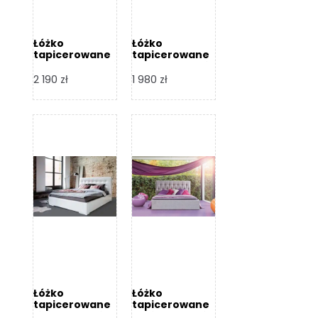
Łóżko
Łóżko
tapicerowane
tapicerowane
Arezzo – Dormi
Largo – Dormi
Design
Design
2 190
zł
1 980
zł
Łóżko
Łóżko
tapicerowane
tapicerowane
Livia – Dormi
Katia – Dormi