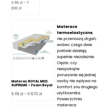
3 115
zł
–
7
Zakres
000
zł
cen:
od
3
Materace
115 zł
termoelastyczne
,
do
nie przenoszą drgań,
7
wobec czego dwie
000 zł
połówki działają
zupełnie niezależnie.
Ciężar, czy
niespokojne
poruszanie się jednej
osoby nie wpływa na
Materac ROYAL MED
SUPREME – Foam Royal
komfort snu drugiego
użytkownika.
Zakres
5 119
zł
–
11 670
zł
Powierzchnia
cen:
materaca
od