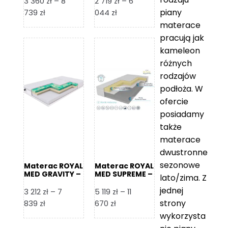
3 360
zł
–
8
2 719
zł
–
6
piany
Zakres
Zakres
739
zł
044
zł
cen:
cen:
materace
od
od
pracują jak
3
2
kameleon
360 zł
719 zł
różnych
do
do
rodzajów
8
6
podłoża. W
739 zł
044 zł
ofercie
posiadamy
także
materace
dwustronne
sezonowe
Materac ROYAL
Materac ROYAL
MED GRAVITY –
MED SUPREME –
lato/zima. Z
Foam Royal
Foam Royal
jednej
3 212
zł
–
7
5 119
zł
–
11
strony
Zakres
Zakres
839
zł
670
zł
cen:
cen:
wykorzysta
od
od