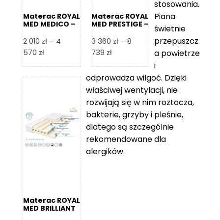
stosowania.
Piana
Materac ROYAL
Materac ROYAL
MED MEDICO –
MED PRESTIGE –
świetnie
Foam Royal
Foam Royal
przepuszcz
2 010
zł
–
4
3 360
zł
–
8
Zakres
Zakres
570
zł
739
zł
a powietrze
cen:
cen:
i
od
od
odprowadza wilgoć. Dzięki
2
3
właściwej wentylacji, nie
010 zł
360 zł
rozwijają się w nim roztocza,
do
do
bakterie, grzyby i pleśnie,
4
8
dlatego są szczególnie
570 zł
739 zł
rekomendowane dla
alergików.
Materac ROYAL
MED BRILLIANT
– Foam Royal