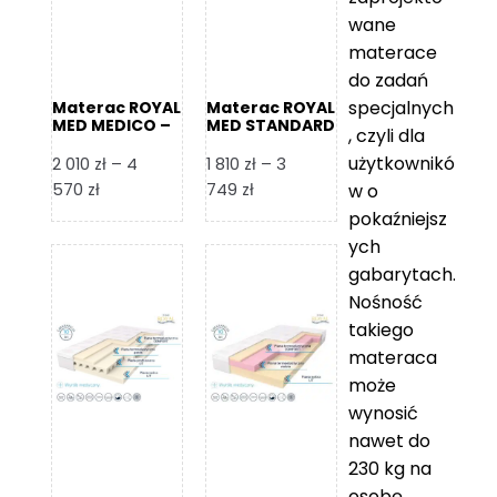
wane
materace
do zadań
specjalnych
Materac ROYAL
Materac ROYAL
MED MEDICO –
MED STANDARD
, czyli dla
Foam Royal
– Foam Royal
użytkownikó
2 010
zł
–
4
1 810
zł
–
3
Zakres
Zakres
570
zł
749
zł
w o
cen:
cen:
pokaźniejsz
od
od
ych
2
1
gabarytach.
010 zł
810 zł
Nośność
do
do
takiego
4
3
materaca
570 zł
749 zł
może
wynosić
nawet do
230 kg na
osobę,