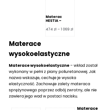
Materac
HESTIA –
Frankhauer
Zakres
474
zł
–
1 069
zł
cen:
od
Materace
474 zł
do
wysokoelastyczne
1
069 zł
Materace wysokoelastyczne
– wkład został
wykonany w pełni z piany poliuretanowej. Jak
nazwa wskazuje, cechuje je wysoka
elastyczność. Zachowuje zalety materaca
sprężynowego poprzez odbój zwrotny, ale nie
zawiera jego wad w postaci nacisku.
Materace