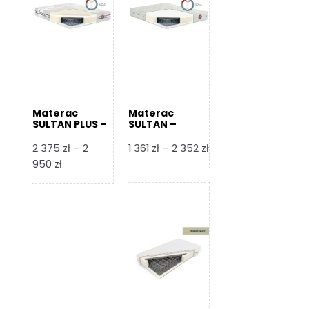
Materac
Materac
SULTAN PLUS –
SULTAN –
Senactive
Senactive
Zakres
2 375
zł
–
2
1 361
zł
–
2 352
zł
Zakres
cen:
950
zł
cen:
od
od
1
2
361 zł
375 zł
do
do
2
2
352 zł
950 zł