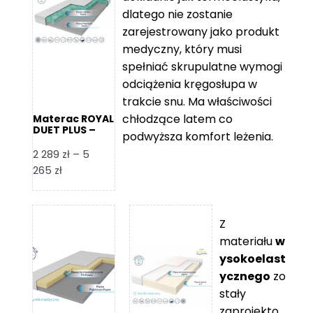
109 zł
5
dlatego nie zostanie
365 zł
zarejestrowany jako produkt
medyczny, który musi
spełniać skrupulatne wymogi
odciążenia kręgosłupa w
trakcie snu. Ma właściwości
chłodzące latem co
Materac ROYAL
DUET PLUS –
podwyższa komfort leżenia.
Foam Royal
2 289
zł
–
5
Zakres
265
zł
cen:
od
2
Z
289 zł
materiału
w
do
ysokoelast
5
ycznego
zo
265 zł
stały
zaprojekto