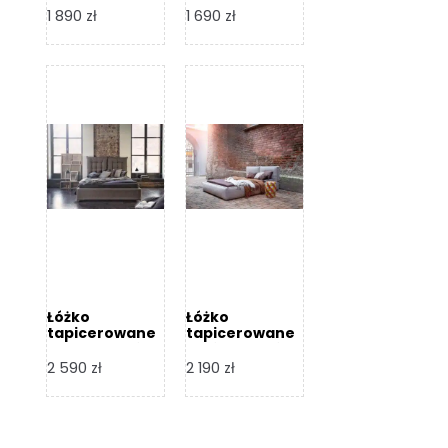
Design
Design
1 890
zł
1 690
zł
Łóżko
Łóżko
tapicerowane
tapicerowane
Flex – Dormi
Bari – Dormi
Design
Design
2 590
zł
2 190
zł