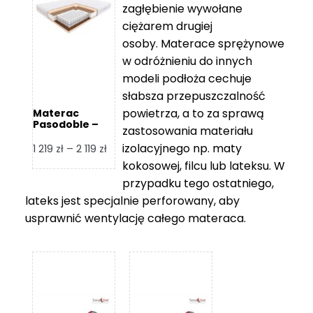
zagłębienie wywołane
459 zł
ciężarem drugiej
osoby. Materace sprężynowe
w odróżnieniu do innych
modeli podłoża cechuje
słabsza przepuszczalność
powietrza, a to za sprawą
Materac
Pasodoble –
zastosowania materiału
Hilding
izolacyjnego np. maty
Zakres
1 219
zł
–
2 119
zł
cen:
kokosowej, filcu lub lateksu. W
od
przypadku tego ostatniego,
1
lateks jest specjalnie perforowany, aby
219 zł
usprawnić wentylację całego materaca.
do
2
119 zł