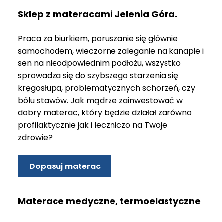
O
Sklep z materacami Jelenia Góra.
N
T
Praca za biurkiem, poruszanie się głównie
A
K
samochodem, wieczorne zaleganie na kanapie i
T
sen na nieodpowiednim podłożu, wszystko
sprowadza się do szybszego starzenia się
B
kręgosłupa, problematycznych schorzeń, czy
L
bólu stawów. Jak mądrze zainwestować w
O
G
dobry materac, który będzie działał zarówno
profilaktycznie jak i leczniczo na Twoje
W
zdrowie?
Y
P
R
Dopasuj materac
Z
E
D
Materace medyczne, termoelastyczne
A
Ż