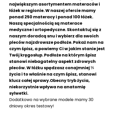
R
największym asortymentem materaców i
A
łóżek w regionie. W naszej ofercie mamy
C
ponad 250 materacy i ponad 100 łóżek.
E
Naszą specjalnością są materace
medyczne i ortopedyczne. Skontaktuj się z
Ł
Ó
naszym doradcą snu i wybierz dla swoich
Ż
pleców najzdrowsze podłoże. Pokaż nam na
K
czym śpisz, a powiemy Ci w jakim stanie jest
A
Twój kręgosłup. Podłoże na którym śpisz
stanowi niebagatelny aspekt zdrowych
M
pleców. W łóżku spędzasz conajmniej ⅓
A
T
życia i to właśnie na czym śpisz, stanowi
E
klucz całej sprawy.Obecny tryb życia,
R
niekorzystnie wpływa na anatomię
A
sylwetki.
C
Dodatkowo na wybrane modele mamy 30
A
dniowy okres testowy!
K