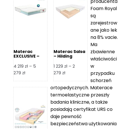
producenta
Foam Royal
są
zarejestrow
ane jako lek
na 8% vacie.
Ma
zbawienne
Materac
Materac Salsa
EXCLUSIVE –
– Hilding
właściwości
Senactive
w
4 219
zł
–
5
1 229
zł
–
2
Zakres
Zakres
279
zł
279
zł
przypadku
cen:
cen:
schorzeń
od
od
ortopedycznych. Materace
4
1
termoelastyczne przeszły
219 zł
229 zł
badania kliniczne, a także
do
do
posiadają certyfikat URS co
5
2
daje pewność
279 zł
279 zł
bezpieczeństwa użytkowania