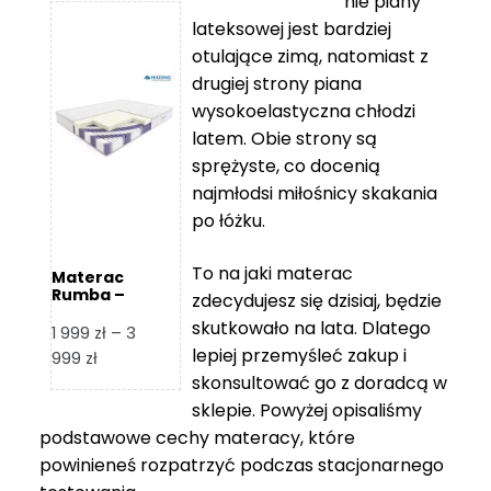
nie piany
3
5
lateksowej jest bardziej
212 zł
119 zł
otulające zimą, natomiast z
do
do
drugiej strony piana
7
11
wysokoelastyczna chłodzi
839 zł
670 zł
latem. Obie strony są
sprężyste, co docenią
najmłodsi miłośnicy skakania
po łóżku.
To na jaki materac
Materac
Rumba –
zdecydujesz się dzisiaj, będzie
Hilding
skutkowało na lata. Dlatego
1 999
zł
–
3
lepiej przemyśleć zakup i
Zakres
999
zł
skonsultować go z doradcą w
cen:
od
sklepie. Powyżej opisaliśmy
1
podstawowe cechy materacy, które
999 zł
powinieneś rozpatrzyć podczas stacjonarnego
do