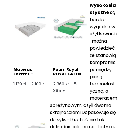
wysokoela
styczne
są
bardzo
wygodne w
użytkowaniu
, można
powiedzieć,
że stanowią
kompromis
pomiędzy
Materac
Foam Royal
Foxtrot –
ROYAL GREEN
pianą
Hilding
Materac
piankowy
termoelast
Zakres
1 139
zł
–
2 109
zł
2 360
zł
–
5
cen:
Zakres
365
zł
yczną, a
od
cen:
materacem
1
od
sprężynowym, czyli dwoma
139 zł
2
skrajnościami.Dopasowuje się
do
360 zł
do sylwetki, choć nie tak
2
do
dokładnie jak termoelastyka,