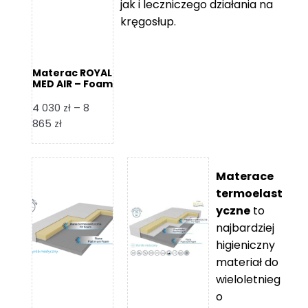
jak i leczniczego działania na
kręgosłup.
Materac ROYAL
MED AIR – Foam
Royal
4 030
zł
–
8
Zakres
865
zł
cen:
od
4
Materace
030 zł
termoelast
do
yczne
to
8
najbardziej
865 zł
higieniczny
materiał do
wieloletnieg
o