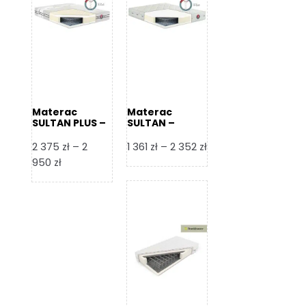
Materac
Materac
SULTAN PLUS –
SULTAN –
Senactive
Senactive
Zakres
2 375
zł
–
2
1 361
zł
–
2 352
zł
Zakres
cen:
950
zł
cen:
od
od
1
2
361 zł
375 zł
do
do
2
2
352 zł
950 zł