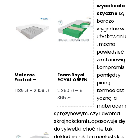
wysokoela
styczne
są
bardzo
wygodne w
użytkowaniu
, można
powiedzieć,
że stanowią
kompromis
pomiędzy
Materac
Foam Royal
Foxtrot –
ROYAL GREEN
pianą
Hilding
Materac
piankowy
termoelast
Zakres
1 139
zł
–
2 109
zł
2 360
zł
–
5
cen:
Zakres
365
zł
yczną, a
od
cen:
materacem
1
od
sprężynowym, czyli dwoma
139 zł
2
skrajnościami.Dopasowuje się
do
360 zł
do sylwetki, choć nie tak
2
do
dokładnie jak termoelastyka,