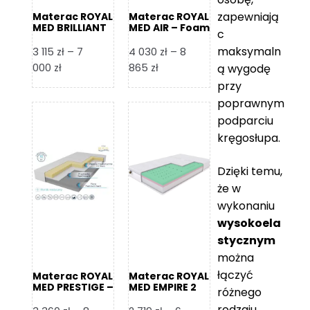
zapewniają
Materac ROYAL
Materac ROYAL
MED BRILLIANT
MED AIR – Foam
c
– Foam Royal
Royal
maksymaln
3 115
zł
–
7
4 030
zł
–
8
Zakres
Zakres
000
zł
865
zł
ą wygodę
cen:
cen:
przy
od
od
poprawnym
3
4
podparciu
115 zł
030 zł
kręgosłupa.
do
do
7
8
Dzięki temu,
000 zł
865 zł
że w
wykonaniu
wysokoela
stycznym
można
łączyć
Materac ROYAL
Materac ROYAL
MED PRESTIGE –
MED EMPIRE 2
różnego
Foam Royal
rodzaju