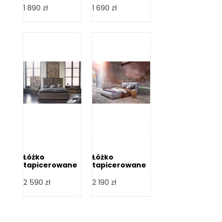
Design
Design
1 890
zł
1 690
zł
Łóżko
Łóżko
tapicerowane
tapicerowane
Flex – Dormi
Bari – Dormi
Design
Design
2 590
zł
2 190
zł