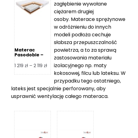
zagłębienie wywołane
459 zł
ciężarem drugiej
osoby. Materace sprężynowe
w odróżnieniu do innych
modeli podłoża cechuje
słabsza przepuszczalność
powietrza, a to za sprawą
Materac
Pasodoble –
zastosowania materiału
Hilding
izolacyjnego np. maty
Zakres
1 219
zł
–
2 119
zł
cen:
kokosowej, filcu lub lateksu. W
od
przypadku tego ostatniego,
1
lateks jest specjalnie perforowany, aby
219 zł
usprawnić wentylację całego materaca.
do
2
119 zł