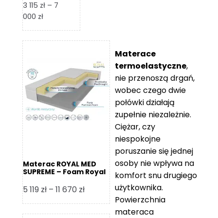
3 115
zł
–
7
Zakres
000
zł
cen:
od
3
Materace
115 zł
termoelastyczne
,
do
nie przenoszą drgań,
7
wobec czego dwie
000 zł
połówki działają
zupełnie niezależnie.
Ciężar, czy
niespokojne
poruszanie się jednej
osoby nie wpływa na
Materac ROYAL MED
SUPREME – Foam Royal
komfort snu drugiego
użytkownika.
Zakres
5 119
zł
–
11 670
zł
Powierzchnia
cen:
materaca
od