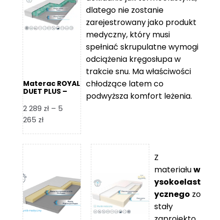
109 zł
5
dlatego nie zostanie
365 zł
zarejestrowany jako produkt
medyczny, który musi
spełniać skrupulatne wymogi
odciążenia kręgosłupa w
trakcie snu. Ma właściwości
chłodzące latem co
Materac ROYAL
DUET PLUS –
podwyższa komfort leżenia.
Foam Royal
2 289
zł
–
5
Zakres
265
zł
cen:
od
2
Z
289 zł
materiału
w
do
ysokoelast
5
ycznego
zo
265 zł
stały
zaprojekto