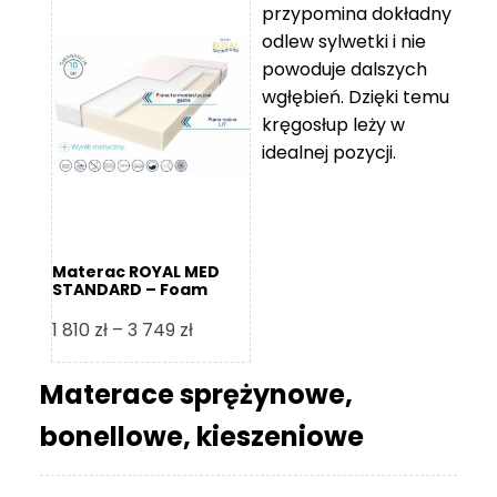
przypomina dokładny
5
odlew sylwetki i nie
119 zł
powoduje dalszych
do
wgłębień. Dzięki temu
11
kręgosłup leży w
670 zł
idealnej pozycji.
Materac ROYAL MED
STANDARD – Foam
Royal
Zakres
1 810
zł
–
3 749
zł
cen:
od
Materace sprężynowe,
1
bonellowe, kieszeniowe
810 zł
do
3