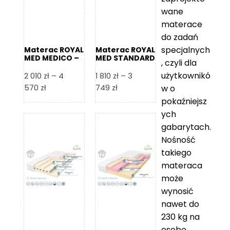
wane
materace
do zadań
specjalnych
Materac ROYAL
Materac ROYAL
MED MEDICO –
MED STANDARD
, czyli dla
Foam Royal
– Foam Royal
użytkownikó
2 010
zł
–
4
1 810
zł
–
3
Zakres
Zakres
570
zł
749
zł
w o
cen:
cen:
pokaźniejsz
od
od
ych
2
1
gabarytach.
010 zł
810 zł
Nośność
do
do
takiego
4
3
materaca
570 zł
749 zł
może
wynosić
nawet do
230 kg na
osobę,