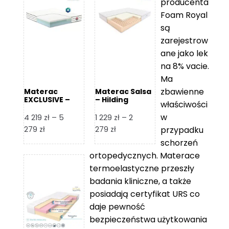
producenta
Foam Royal
są
zarejestrow
ane jako lek
na 8% vacie.
Ma
zbawienne
Materac
Materac Salsa
EXCLUSIVE –
– Hilding
właściwości
Senactive
w
4 219
zł
–
5
1 229
zł
–
2
Zakres
Zakres
279
zł
279
zł
przypadku
cen:
cen:
schorzeń
od
od
ortopedycznych. Materace
4
1
termoelastyczne przeszły
219 zł
229 zł
badania kliniczne, a także
do
do
posiadają certyfikat URS co
5
2
daje pewność
279 zł
279 zł
bezpieczeństwa użytkowania