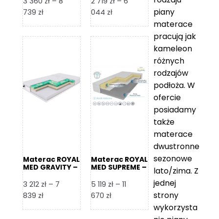
3 360
zł
–
8
2 719
zł
–
6
piany
Zakres
Zakres
739
zł
044
zł
cen:
cen:
materace
od
od
pracują jak
3
2
kameleon
360 zł
719 zł
różnych
do
do
rodzajów
8
6
podłoża. W
739 zł
044 zł
ofercie
posiadamy
także
materace
dwustronne
sezonowe
Materac ROYAL
Materac ROYAL
MED GRAVITY –
MED SUPREME –
lato/zima. Z
Foam Royal
Foam Royal
jednej
3 212
zł
–
7
5 119
zł
–
11
strony
Zakres
Zakres
839
zł
670
zł
cen:
cen:
wykorzysta
od
od