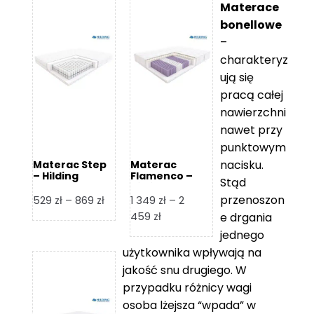
Materace
bonellowe
–
charakteryz
ują się
pracą całej
nawierzchni
nawet przy
punktowym
nacisku.
Materac Step
Materac
– Hilding
Flamenco –
Stąd
Hilding
przenoszon
Zakres
529
zł
–
869
zł
1 349
zł
–
2
cen:
Zakres
459
zł
e drgania
od
cen:
jednego
529 zł
od
użytkownika wpływają na
do
1
jakość snu drugiego. W
869 zł
349 zł
przypadku różnicy wagi
do
osoba lżejsza “wpada” w
2