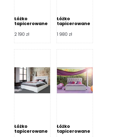
Łóżko
Łóżko
tapicerowane
tapicerowane
Arezzo – Dormi
Largo – Dormi
Design
Design
2 190
zł
1 980
zł
Łóżko
Łóżko
tapicerowane
tapicerowane
Livia – Dormi
Katia – Dormi