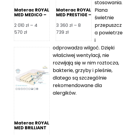
stosowania.
Piana
Materac ROYAL
Materac ROYAL
MED MEDICO –
MED PRESTIGE –
świetnie
Foam Royal
Foam Royal
przepuszcz
2 010
zł
–
4
3 360
zł
–
8
Zakres
Zakres
570
zł
739
zł
a powietrze
cen:
cen:
i
od
od
odprowadza wilgoć. Dzięki
2
3
właściwej wentylacji, nie
010 zł
360 zł
rozwijają się w nim roztocza,
do
do
bakterie, grzyby i pleśnie,
4
8
dlatego są szczególnie
570 zł
739 zł
rekomendowane dla
alergików.
Materac ROYAL
MED BRILLIANT
– Foam Royal