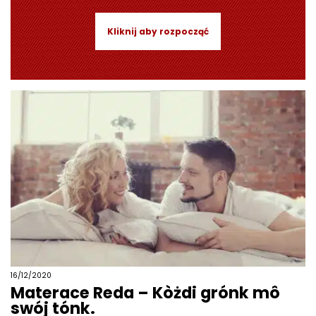
Kliknij aby rozpocząć
16/12/2020
Materace Reda – Kòżdi grónk mô
swój tónk.