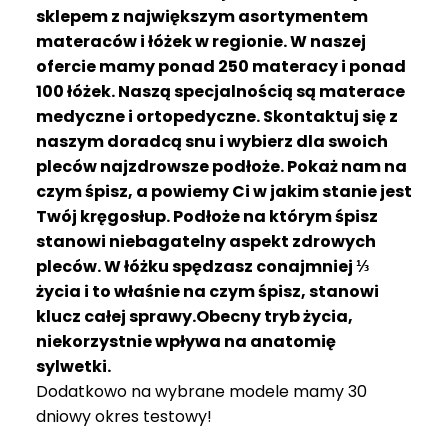
R
sklepem z największym asortymentem
A
materaców i łóżek w regionie. W naszej
C
ofercie mamy ponad 250 materacy i ponad
E
100 łóżek. Naszą specjalnością są materace
medyczne i ortopedyczne. Skontaktuj się z
Ł
Ó
naszym doradcą snu i wybierz dla swoich
Ż
pleców najzdrowsze podłoże. Pokaż nam na
K
czym śpisz, a powiemy Ci w jakim stanie jest
A
Twój kręgosłup. Podłoże na którym śpisz
stanowi niebagatelny aspekt zdrowych
M
pleców. W łóżku spędzasz conajmniej ⅓
A
T
życia i to właśnie na czym śpisz, stanowi
E
klucz całej sprawy.Obecny tryb życia,
R
niekorzystnie wpływa na anatomię
A
sylwetki.
C
Dodatkowo na wybrane modele mamy 30
A
dniowy okres testowy!
K