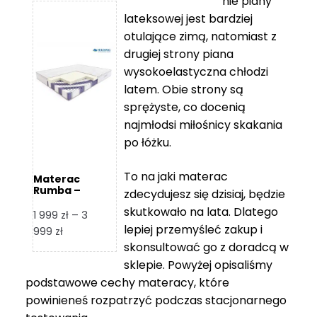
nie piany
3
5
lateksowej jest bardziej
212 zł
119 zł
otulające zimą, natomiast z
do
do
drugiej strony piana
7
11
wysokoelastyczna chłodzi
839 zł
670 zł
latem. Obie strony są
sprężyste, co docenią
najmłodsi miłośnicy skakania
po łóżku.
To na jaki materac
Materac
Rumba –
zdecydujesz się dzisiaj, będzie
Hilding
skutkowało na lata. Dlatego
1 999
zł
–
3
lepiej przemyśleć zakup i
Zakres
999
zł
skonsultować go z doradcą w
cen:
od
sklepie. Powyżej opisaliśmy
1
podstawowe cechy materacy, które
999 zł
powinieneś rozpatrzyć podczas stacjonarnego
do