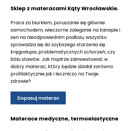
O
Sklep z materacami Kąty Wrocławskie.
N
T
Praca za biurkiem, poruszanie się głównie
A
K
samochodem, wieczorne zaleganie na kanapie i
T
sen na nieodpowiednim podłożu, wszystko
sprowadza się do szybszego starzenia się
B
kręgosłupa, problematycznych schorzeń, czy
L
bólu stawów. Jak mądrze zainwestować w
O
G
dobry materac, który będzie działał zarówno
profilaktycznie jak i leczniczo na Twoje
W
zdrowie?
Y
P
R
Dopasuj materac
Z
E
D
Materace medyczne, termoelastyczne
A
Ż