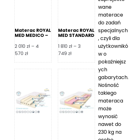
wane
materace
do zadań
specjalnych
Materac ROYAL
Materac ROYAL
MED MEDICO –
MED STANDARD
, czyli dla
Foam Royal
– Foam Royal
użytkownikó
2 010
zł
–
4
1 810
zł
–
3
Zakres
Zakres
570
zł
749
zł
w o
cen:
cen:
pokaźniejsz
od
od
ych
2
1
gabarytach.
010 zł
810 zł
Nośność
do
do
takiego
4
3
materaca
570 zł
749 zł
może
wynosić
nawet do
230 kg na
osobę,