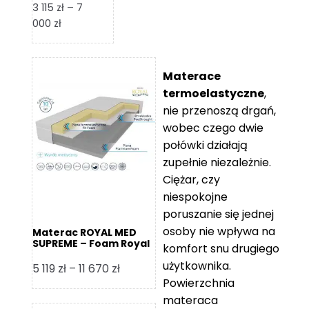
3 115
zł
–
7
Zakres
000
zł
cen:
od
3
Materace
115 zł
termoelastyczne
,
do
nie przenoszą drgań,
7
wobec czego dwie
000 zł
połówki działają
zupełnie niezależnie.
Ciężar, czy
niespokojne
poruszanie się jednej
osoby nie wpływa na
Materac ROYAL MED
SUPREME – Foam Royal
komfort snu drugiego
użytkownika.
Zakres
5 119
zł
–
11 670
zł
Powierzchnia
cen:
materaca
od