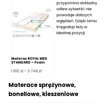
przypomina dokładny
5
odlew sylwetki i nie
119 zł
powoduje dalszych
do
wgłębień. Dzięki temu
11
kręgosłup leży w
670 zł
idealnej pozycji.
Materac ROYAL MED
STANDARD – Foam
Royal
Zakres
1 810
zł
–
3 749
zł
cen:
od
Materace sprężynowe,
1
bonellowe, kieszeniowe
810 zł
do
3