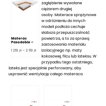
zagłębienie wywołane
459 zł
ciężarem drugiej
osoby. Materace sprężynowe
w odróżnieniu do innych
modeli podłoża cechuje
słabsza przepuszczalność
powietrza, a to za sprawą
Materac
Pasodoble –
zastosowania materiału
Hilding
izolacyjnego np. maty
Zakres
1 219
zł
–
2 119
zł
cen:
kokosowej, filcu lub lateksu. W
od
przypadku tego ostatniego,
1
lateks jest specjalnie perforowany, aby
219 zł
usprawnić wentylację całego materaca.
do
2
119 zł