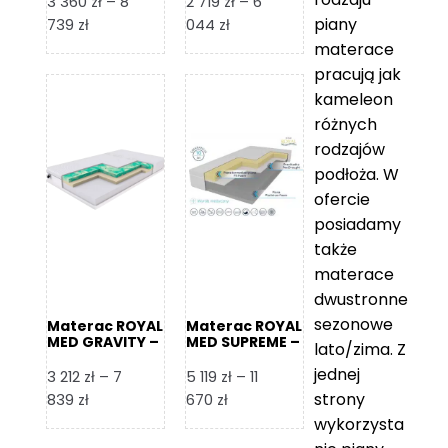
3 360
zł
–
8
2 719
zł
–
6
piany
Zakres
Zakres
739
zł
044
zł
cen:
cen:
materace
od
od
pracują jak
3
2
kameleon
360 zł
719 zł
różnych
do
do
rodzajów
8
6
podłoża. W
739 zł
044 zł
ofercie
posiadamy
także
materace
dwustronne
sezonowe
Materac ROYAL
Materac ROYAL
MED GRAVITY –
MED SUPREME –
lato/zima. Z
Foam Royal
Foam Royal
jednej
3 212
zł
–
7
5 119
zł
–
11
strony
Zakres
Zakres
839
zł
670
zł
cen:
cen:
wykorzysta
od
od