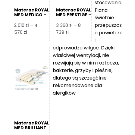
stosowania.
Piana
Materac ROYAL
Materac ROYAL
MED MEDICO –
MED PRESTIGE –
świetnie
Foam Royal
Foam Royal
przepuszcz
2 010
zł
–
4
3 360
zł
–
8
Zakres
Zakres
570
zł
739
zł
a powietrze
cen:
cen:
i
od
od
odprowadza wilgoć. Dzięki
2
3
właściwej wentylacji, nie
010 zł
360 zł
rozwijają się w nim roztocza,
do
do
bakterie, grzyby i pleśnie,
4
8
dlatego są szczególnie
570 zł
739 zł
rekomendowane dla
alergików.
Materac ROYAL
MED BRILLIANT
– Foam Royal