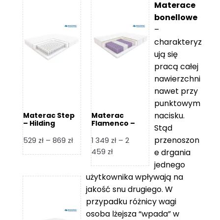
Materace
bonellowe
–
charakteryz
ują się
pracą całej
nawierzchni
nawet przy
punktowym
nacisku.
Materac Step
Materac
– Hilding
Flamenco –
Stąd
Hilding
przenoszon
Zakres
529
zł
–
869
zł
1 349
zł
–
2
cen:
Zakres
459
zł
e drgania
od
cen:
jednego
529 zł
od
użytkownika wpływają na
do
1
jakość snu drugiego. W
869 zł
349 zł
przypadku różnicy wagi
do
osoba lżejsza “wpada” w
2