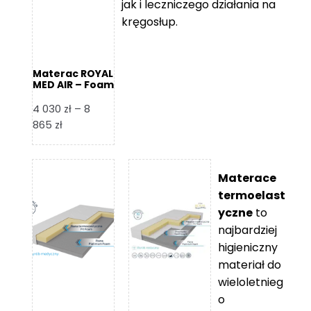
jak i leczniczego działania na
kręgosłup.
Materac ROYAL
MED AIR – Foam
Royal
4 030
zł
–
8
Zakres
865
zł
cen:
od
4
Materace
030 zł
termoelast
do
yczne
to
8
najbardziej
865 zł
higieniczny
materiał do
wieloletnieg
o