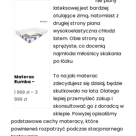
nie piany
3
5
lateksowej jest bardziej
212 zł
119 zł
otulające zimą, natomiast z
do
do
drugiej strony piana
7
11
wysokoelastyczna chłodzi
839 zł
670 zł
latem. Obie strony są
sprężyste, co docenią
najmłodsi miłośnicy skakania
po łóżku.
To na jaki materac
Materac
Rumba –
zdecydujesz się dzisiaj, będzie
Hilding
skutkowało na lata. Dlatego
1 999
zł
–
3
lepiej przemyśleć zakup i
Zakres
999
zł
skonsultować go z doradcą w
cen:
od
sklepie. Powyżej opisaliśmy
1
podstawowe cechy materacy, które
999 zł
powinieneś rozpatrzyć podczas stacjonarnego
do