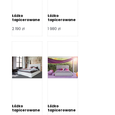
Łóżko
Łóżko
tapicerowane
tapicerowane
Arezzo – Dormi
Largo – Dormi
Design
Design
2 190
zł
1 980
zł
Łóżko
Łóżko
tapicerowane
tapicerowane
Livia – Dormi
Katia – Dormi