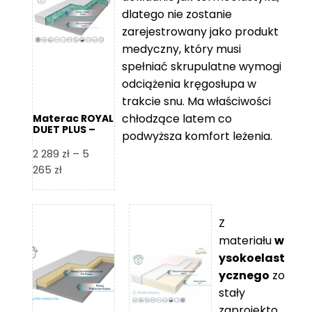
109 zł
5
dlatego nie zostanie
365 zł
zarejestrowany jako produkt
medyczny, który musi
spełniać skrupulatne wymogi
odciążenia kręgosłupa w
trakcie snu. Ma właściwości
chłodzące latem co
Materac ROYAL
DUET PLUS –
podwyższa komfort leżenia.
Foam Royal
2 289
zł
–
5
Zakres
265
zł
cen:
od
2
Z
289 zł
materiału
w
do
ysokoelast
5
ycznego
zo
265 zł
stały
zaprojekto