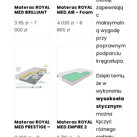
zapewniają
Materac ROYAL
Materac ROYAL
MED BRILLIANT
MED AIR – Foam
c
– Foam Royal
Royal
maksymaln
3 115
zł
–
7
4 030
zł
–
8
Zakres
Zakres
000
zł
865
zł
ą wygodę
cen:
cen:
przy
od
od
poprawnym
3
4
podparciu
115 zł
030 zł
kręgosłupa.
do
do
7
8
Dzięki temu,
000 zł
865 zł
że w
wykonaniu
wysokoela
stycznym
można
łączyć
Materac ROYAL
Materac ROYAL
MED PRESTIGE –
MED EMPIRE 2
różnego
Foam Royal
rodzaju