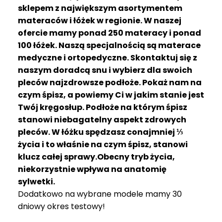
R
sklepem z największym asortymentem
A
materaców i łóżek w regionie. W naszej
C
ofercie mamy ponad 250 materacy i ponad
E
100 łóżek. Naszą specjalnością są materace
medyczne i ortopedyczne. Skontaktuj się z
Ł
Ó
naszym doradcą snu i wybierz dla swoich
Ż
pleców najzdrowsze podłoże. Pokaż nam na
K
czym śpisz, a powiemy Ci w jakim stanie jest
A
Twój kręgosłup. Podłoże na którym śpisz
stanowi niebagatelny aspekt zdrowych
M
pleców. W łóżku spędzasz conajmniej ⅓
A
T
życia i to właśnie na czym śpisz, stanowi
E
klucz całej sprawy.Obecny tryb życia,
R
niekorzystnie wpływa na anatomię
A
sylwetki.
C
Dodatkowo na wybrane modele mamy 30
A
dniowy okres testowy!
K