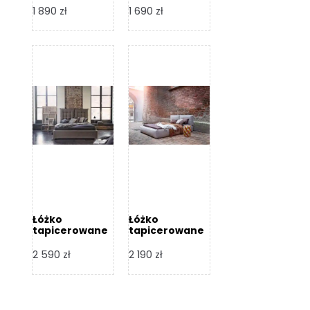
Design
Design
1 890
zł
1 690
zł
Łóżko
Łóżko
tapicerowane
tapicerowane
Flex – Dormi
Bari – Dormi
Design
Design
2 590
zł
2 190
zł