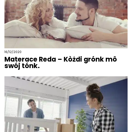
16/12/2020
Materace Reda – Kòżdi grónk mô
swój tónk.