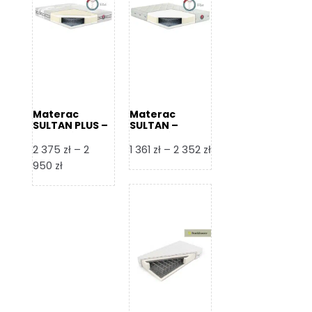
Materac
Materac
SULTAN PLUS –
SULTAN –
Senactive
Senactive
Zakres
2 375
zł
–
2
1 361
zł
–
2 352
zł
Zakres
cen:
950
zł
cen:
od
od
1
2
361 zł
375 zł
do
do
2
2
352 zł
950 zł