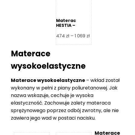
Materac
HESTIA –
Frankhauer
Zakres
474
zł
–
1 069
zł
cen:
od
Materace
474 zł
do
wysokoelastyczne
1
069 zł
Materace wysokoelastyczne
– wkład został
wykonany w pełni z piany poliuretanowej. Jak
nazwa wskazuje, cechuje je wysoka
elastyczność. Zachowuje zalety materaca
sprężynowego poprzez odbój zwrotny, ale nie
zawiera jego wad w postaci nacisku.
Materace