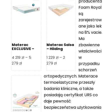
producenta
Foam Royal
są
zarejestrow
ane jako lek
na 8% vacie.
Ma
zbawienne
Materac
Materac Salsa
EXCLUSIVE –
– Hilding
właściwości
Senactive
w
4 219
zł
–
5
1 229
zł
–
2
Zakres
Zakres
279
zł
279
zł
przypadku
cen:
cen:
schorzeń
od
od
ortopedycznych. Materace
4
1
termoelastyczne przeszły
219 zł
229 zł
badania kliniczne, a także
do
do
posiadają certyfikat URS co
5
2
daje pewność
279 zł
279 zł
bezpieczeństwa użytkowania