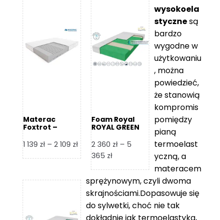
wysokoela
styczne
są
bardzo
wygodne w
użytkowaniu
, można
powiedzieć,
że stanowią
kompromis
pomiędzy
Materac
Foam Royal
Foxtrot –
ROYAL GREEN
pianą
Hilding
Materac
piankowy
termoelast
Zakres
1 139
zł
–
2 109
zł
2 360
zł
–
5
cen:
Zakres
365
zł
yczną, a
od
cen:
materacem
1
od
sprężynowym, czyli dwoma
139 zł
2
skrajnościami.Dopasowuje się
do
360 zł
do sylwetki, choć nie tak
2
do
dokładnie jak termoelastyka,