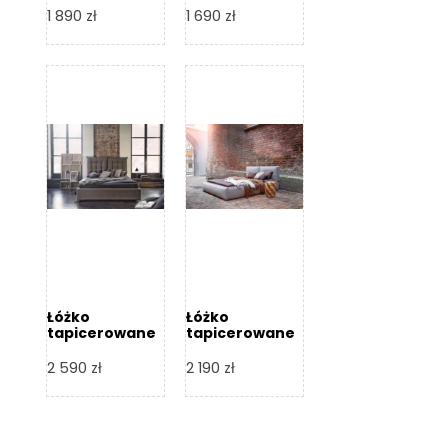
Design
Design
1 890
zł
1 690
zł
Łóżko
Łóżko
tapicerowane
tapicerowane
Flex – Dormi
Bari – Dormi
Design
Design
2 590
zł
2 190
zł