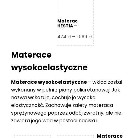
Materac
HESTIA –
Frankhauer
Zakres
474
zł
–
1 069
zł
cen:
od
Materace
474 zł
do
wysokoelastyczne
1
069 zł
Materace wysokoelastyczne
– wkład został
wykonany w pełni z piany poliuretanowej. Jak
nazwa wskazuje, cechuje je wysoka
elastyczność. Zachowuje zalety materaca
sprężynowego poprzez odbój zwrotny, ale nie
zawiera jego wad w postaci nacisku.
Materace