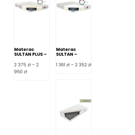
Materac
Materac
SULTAN PLUS –
SULTAN –
Senactive
Senactive
Zakres
2 375
zł
–
2
1 361
zł
–
2 352
zł
Zakres
cen:
950
zł
cen:
od
od
1
2
361 zł
375 zł
do
do
2
2
352 zł
950 zł