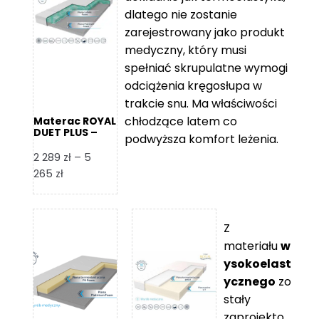
109 zł
5
dlatego nie zostanie
365 zł
zarejestrowany jako produkt
medyczny, który musi
spełniać skrupulatne wymogi
odciążenia kręgosłupa w
trakcie snu. Ma właściwości
chłodzące latem co
Materac ROYAL
DUET PLUS –
podwyższa komfort leżenia.
Foam Royal
2 289
zł
–
5
Zakres
265
zł
cen:
od
2
Z
289 zł
materiału
w
do
ysokoelast
5
ycznego
zo
265 zł
stały
zaprojekto