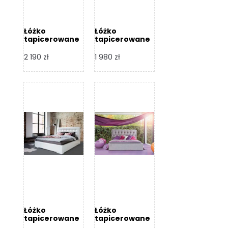
Łóżko
Łóżko
tapicerowane
tapicerowane
Arezzo – Dormi
Largo – Dormi
Design
Design
2 190
zł
1 980
zł
Łóżko
Łóżko
tapicerowane
tapicerowane
Livia – Dormi
Katia – Dormi