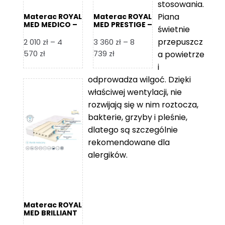
stosowania.
Piana
Materac ROYAL
Materac ROYAL
MED MEDICO –
MED PRESTIGE –
świetnie
Foam Royal
Foam Royal
przepuszcz
2 010
zł
–
4
3 360
zł
–
8
Zakres
Zakres
570
zł
739
zł
a powietrze
cen:
cen:
i
od
od
odprowadza wilgoć. Dzięki
2
3
właściwej wentylacji, nie
010 zł
360 zł
rozwijają się w nim roztocza,
do
do
bakterie, grzyby i pleśnie,
4
8
dlatego są szczególnie
570 zł
739 zł
rekomendowane dla
alergików.
Materac ROYAL
MED BRILLIANT
– Foam Royal