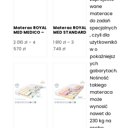
wane
materace
do zadań
specjalnych
Materac ROYAL
Materac ROYAL
MED MEDICO –
MED STANDARD
, czyli dla
Foam Royal
– Foam Royal
użytkownikó
2 010
zł
–
4
1 810
zł
–
3
Zakres
Zakres
570
zł
749
zł
w o
cen:
cen:
pokaźniejsz
od
od
ych
2
1
gabarytach.
010 zł
810 zł
Nośność
do
do
takiego
4
3
materaca
570 zł
749 zł
może
wynosić
nawet do
230 kg na
osobę,