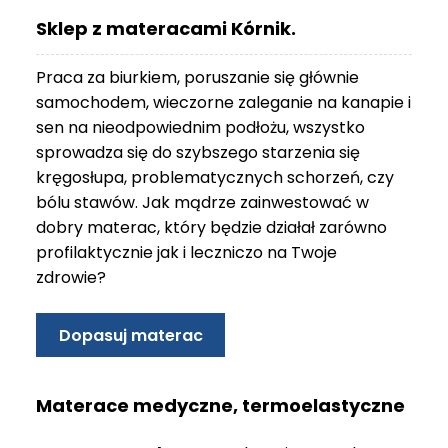
O
Sklep z materacami Kórnik.
N
T
Praca za biurkiem, poruszanie się głównie
A
K
samochodem, wieczorne zaleganie na kanapie i
T
sen na nieodpowiednim podłożu, wszystko
sprowadza się do szybszego starzenia się
B
kręgosłupa, problematycznych schorzeń, czy
L
bólu stawów. Jak mądrze zainwestować w
O
G
dobry materac, który będzie działał zarówno
profilaktycznie jak i leczniczo na Twoje
W
zdrowie?
Y
P
R
Dopasuj materac
Z
E
D
Materace medyczne, termoelastyczne
A
Ż