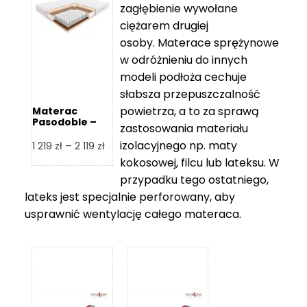
zagłębienie wywołane
459 zł
ciężarem drugiej
osoby. Materace sprężynowe
w odróżnieniu do innych
modeli podłoża cechuje
słabsza przepuszczalność
powietrza, a to za sprawą
Materac
Pasodoble –
zastosowania materiału
Hilding
izolacyjnego np. maty
Zakres
1 219
zł
–
2 119
zł
cen:
kokosowej, filcu lub lateksu. W
od
przypadku tego ostatniego,
1
lateks jest specjalnie perforowany, aby
219 zł
usprawnić wentylację całego materaca.
do
2
119 zł