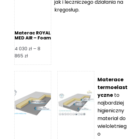
jak i leczniczego działania na
kręgosłup.
Materac ROYAL
MED AIR – Foam
Royal
4 030
zł
–
8
Zakres
865
zł
cen:
od
4
Materace
030 zł
termoelast
do
yczne
to
8
najbardziej
865 zł
higieniczny
materiał do
wieloletnieg
o