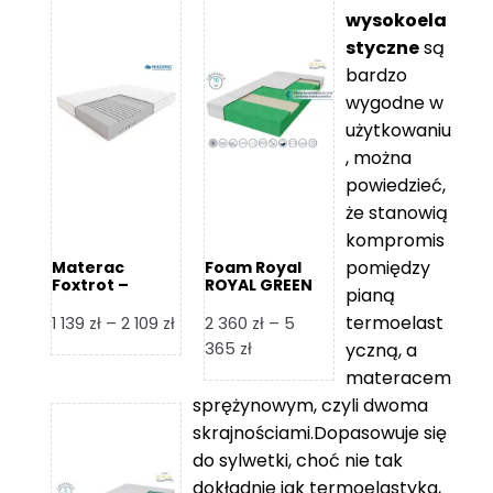
wysokoela
styczne
są
bardzo
wygodne w
użytkowaniu
, można
powiedzieć,
że stanowią
kompromis
pomiędzy
Materac
Foam Royal
Foxtrot –
ROYAL GREEN
pianą
Hilding
Materac
piankowy
termoelast
Zakres
1 139
zł
–
2 109
zł
2 360
zł
–
5
cen:
Zakres
365
zł
yczną, a
od
cen:
materacem
1
od
sprężynowym, czyli dwoma
139 zł
2
skrajnościami.Dopasowuje się
do
360 zł
do sylwetki, choć nie tak
2
do
dokładnie jak termoelastyka,