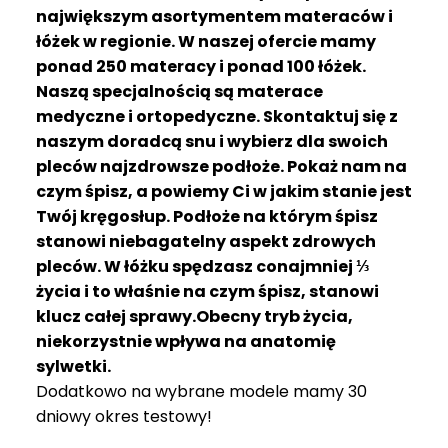
R
największym asortymentem materaców i
A
łóżek w regionie. W naszej ofercie mamy
C
ponad 250 materacy i ponad 100 łóżek.
E
Naszą specjalnością są materace
medyczne i ortopedyczne. Skontaktuj się z
Ł
Ó
naszym doradcą snu i wybierz dla swoich
Ż
pleców najzdrowsze podłoże. Pokaż nam na
K
czym śpisz, a powiemy Ci w jakim stanie jest
A
Twój kręgosłup. Podłoże na którym śpisz
stanowi niebagatelny aspekt zdrowych
M
pleców. W łóżku spędzasz conajmniej ⅓
A
T
życia i to właśnie na czym śpisz, stanowi
E
klucz całej sprawy.Obecny tryb życia,
R
niekorzystnie wpływa na anatomię
A
sylwetki.
C
Dodatkowo na wybrane modele mamy 30
A
dniowy okres testowy!
K