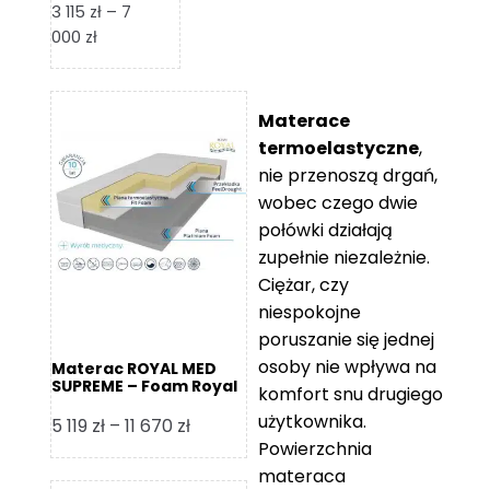
3 115
zł
–
7
Zakres
000
zł
cen:
od
3
Materace
115 zł
termoelastyczne
,
do
nie przenoszą drgań,
7
wobec czego dwie
000 zł
połówki działają
zupełnie niezależnie.
Ciężar, czy
niespokojne
poruszanie się jednej
osoby nie wpływa na
Materac ROYAL MED
SUPREME – Foam Royal
komfort snu drugiego
użytkownika.
Zakres
5 119
zł
–
11 670
zł
Powierzchnia
cen:
materaca
od