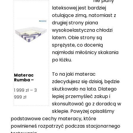
nie piany
3
5
lateksowej jest bardziej
212 zł
119 zł
otulające zimą, natomiast z
do
do
drugiej strony piana
7
11
wysokoelastyczna chłodzi
839 zł
670 zł
latem. Obie strony są
sprężyste, co docenią
najmłodsi miłośnicy skakania
po łóżku.
To na jaki materac
Materac
Rumba –
zdecydujesz się dzisiaj, będzie
Hilding
skutkowało na lata. Dlatego
1 999
zł
–
3
lepiej przemyśleć zakup i
Zakres
999
zł
skonsultować go z doradcą w
cen:
od
sklepie. Powyżej opisaliśmy
1
podstawowe cechy materacy, które
999 zł
powinieneś rozpatrzyć podczas stacjonarnego
do