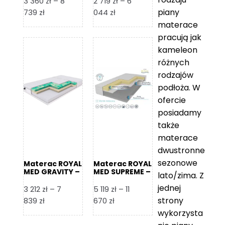
3 360
zł
–
8
2 719
zł
–
6
piany
Zakres
Zakres
739
zł
044
zł
cen:
cen:
materace
od
od
pracują jak
3
2
kameleon
360 zł
719 zł
różnych
do
do
rodzajów
8
6
podłoża. W
739 zł
044 zł
ofercie
posiadamy
także
materace
dwustronne
sezonowe
Materac ROYAL
Materac ROYAL
MED GRAVITY –
MED SUPREME –
lato/zima. Z
Foam Royal
Foam Royal
jednej
3 212
zł
–
7
5 119
zł
–
11
strony
Zakres
Zakres
839
zł
670
zł
cen:
cen:
wykorzysta
od
od