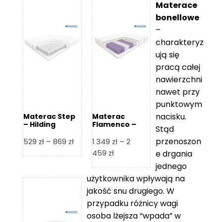
Materace
bonellowe
–
charakteryz
ują się
pracą całej
nawierzchni
nawet przy
punktowym
nacisku.
Materac Step
Materac
– Hilding
Flamenco –
Stąd
Hilding
przenoszon
Zakres
529
zł
–
869
zł
1 349
zł
–
2
cen:
Zakres
459
zł
e drgania
od
cen:
jednego
529 zł
od
użytkownika wpływają na
do
1
jakość snu drugiego. W
869 zł
349 zł
przypadku różnicy wagi
do
osoba lżejsza “wpada” w
2