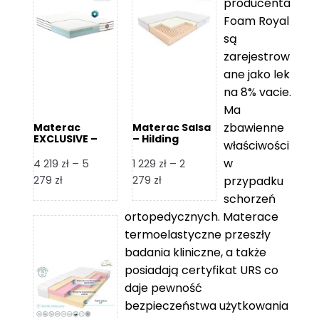
producenta
Foam Royal
są
zarejestrow
ane jako lek
na 8% vacie.
Ma
zbawienne
Materac
Materac Salsa
EXCLUSIVE –
– Hilding
właściwości
Senactive
w
4 219
zł
–
5
1 229
zł
–
2
Zakres
Zakres
279
zł
279
zł
przypadku
cen:
cen:
schorzeń
od
od
ortopedycznych. Materace
4
1
termoelastyczne przeszły
219 zł
229 zł
badania kliniczne, a także
do
do
posiadają certyfikat URS co
5
2
daje pewność
279 zł
279 zł
bezpieczeństwa użytkowania