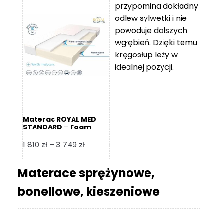
przypomina dokładny
5
odlew sylwetki i nie
119 zł
powoduje dalszych
do
wgłębień. Dzięki temu
11
kręgosłup leży w
670 zł
idealnej pozycji.
Materac ROYAL MED
STANDARD – Foam
Royal
Zakres
1 810
zł
–
3 749
zł
cen:
od
Materace sprężynowe,
1
bonellowe, kieszeniowe
810 zł
do
3