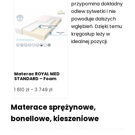
przypomina dokładny
5
odlew sylwetki i nie
119 zł
powoduje dalszych
do
wgłębień. Dzięki temu
11
kręgosłup leży w
670 zł
idealnej pozycji.
Materac ROYAL MED
STANDARD – Foam
Royal
Zakres
1 810
zł
–
3 749
zł
cen:
od
Materace sprężynowe,
1
bonellowe, kieszeniowe
810 zł
do
3