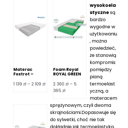
wysokoela
styczne
są
bardzo
wygodne w
użytkowaniu
, można
powiedzieć,
że stanowią
kompromis
pomiędzy
Materac
Foam Royal
Foxtrot –
ROYAL GREEN
pianą
Hilding
Materac
piankowy
termoelast
Zakres
1 139
zł
–
2 109
zł
2 360
zł
–
5
cen:
Zakres
365
zł
yczną, a
od
cen:
materacem
1
od
sprężynowym, czyli dwoma
139 zł
2
skrajnościami.Dopasowuje się
do
360 zł
do sylwetki, choć nie tak
2
do
dokładnie jak termoelastyka,