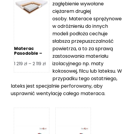
zagłębienie wywołane
459 zł
ciężarem drugiej
osoby. Materace sprężynowe
w odróżnieniu do innych
modeli podłoża cechuje
słabsza przepuszczalność
powietrza, a to za sprawą
Materac
Pasodoble –
zastosowania materiału
Hilding
izolacyjnego np. maty
Zakres
1 219
zł
–
2 119
zł
cen:
kokosowej, filcu lub lateksu. W
od
przypadku tego ostatniego,
1
lateks jest specjalnie perforowany, aby
219 zł
usprawnić wentylację całego materaca.
do
2
119 zł