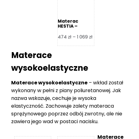
Materac
HESTIA –
Frankhauer
Zakres
474
zł
–
1 069
zł
cen:
od
Materace
474 zł
do
wysokoelastyczne
1
069 zł
Materace wysokoelastyczne
– wkład został
wykonany w pełni z piany poliuretanowej. Jak
nazwa wskazuje, cechuje je wysoka
elastyczność. Zachowuje zalety materaca
sprężynowego poprzez odbój zwrotny, ale nie
zawiera jego wad w postaci nacisku.
Materace