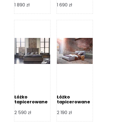
Design
Design
1 890
zł
1 690
zł
Łóżko
Łóżko
tapicerowane
tapicerowane
Flex – Dormi
Bari – Dormi
Design
Design
2 590
zł
2 190
zł