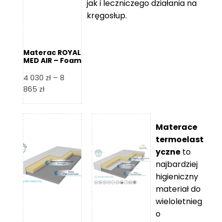
jak i leczniczego działania na
kręgosłup.
Materac ROYAL
MED AIR – Foam
Royal
4 030
zł
–
8
Zakres
865
zł
cen:
od
4
Materace
030 zł
termoelast
do
yczne
to
8
najbardziej
865 zł
higieniczny
materiał do
wieloletnieg
o