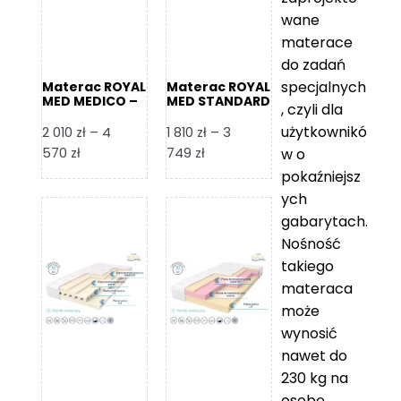
wane
materace
do zadań
specjalnych
Materac ROYAL
Materac ROYAL
MED MEDICO –
MED STANDARD
, czyli dla
Foam Royal
– Foam Royal
użytkownikó
2 010
zł
–
4
1 810
zł
–
3
Zakres
Zakres
570
zł
749
zł
w o
cen:
cen:
pokaźniejsz
od
od
ych
2
1
gabarytach.
010 zł
810 zł
Nośność
do
do
takiego
4
3
materaca
570 zł
749 zł
może
wynosić
nawet do
230 kg na
osobę,