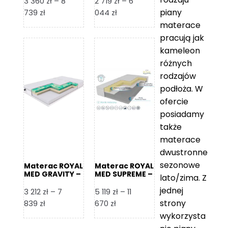
3 360
zł
–
8
2 719
zł
–
6
piany
Zakres
Zakres
739
zł
044
zł
cen:
cen:
materace
od
od
pracują jak
3
2
kameleon
360 zł
719 zł
różnych
do
do
rodzajów
8
6
podłoża. W
739 zł
044 zł
ofercie
posiadamy
także
materace
dwustronne
sezonowe
Materac ROYAL
Materac ROYAL
MED GRAVITY –
MED SUPREME –
lato/zima. Z
Foam Royal
Foam Royal
jednej
3 212
zł
–
7
5 119
zł
–
11
strony
Zakres
Zakres
839
zł
670
zł
cen:
cen:
wykorzysta
od
od