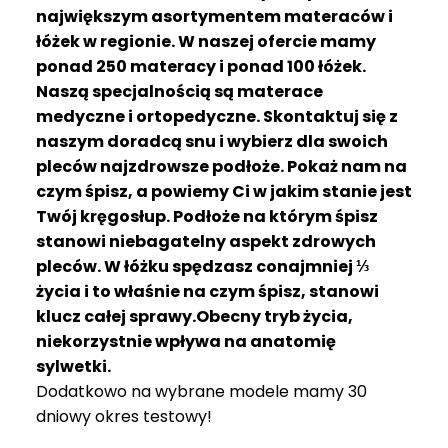
R
największym asortymentem materaców i
A
łóżek w regionie. W naszej ofercie mamy
C
ponad 250 materacy i ponad 100 łóżek.
E
Naszą specjalnością są materace
medyczne i ortopedyczne. Skontaktuj się z
Ł
Ó
naszym doradcą snu i wybierz dla swoich
Ż
pleców najzdrowsze podłoże. Pokaż nam na
K
czym śpisz, a powiemy Ci w jakim stanie jest
A
Twój kręgosłup. Podłoże na którym śpisz
stanowi niebagatelny aspekt zdrowych
M
pleców. W łóżku spędzasz conajmniej ⅓
A
T
życia i to właśnie na czym śpisz, stanowi
E
klucz całej sprawy.Obecny tryb życia,
R
niekorzystnie wpływa na anatomię
A
sylwetki.
C
Dodatkowo na wybrane modele mamy 30
A
dniowy okres testowy!
K