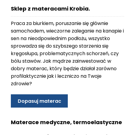
O
Sklep z materacami Krobia.
N
T
Praca za biurkiem, poruszanie się głównie
A
K
samochodem, wieczorne zaleganie na kanapie i
T
sen na nieodpowiednim podłożu, wszystko
sprowadza się do szybszego starzenia się
B
kręgosłupa, problematycznych schorzeń, czy
L
bólu stawów. Jak mądrze zainwestować w
O
G
dobry materac, który będzie działał zarówno
profilaktycznie jak i leczniczo na Twoje
W
zdrowie?
Y
P
R
Dopasuj materac
Z
E
D
Materace medyczne, termoelastyczne
A
Ż