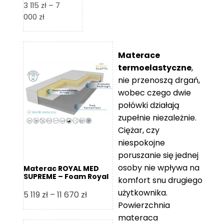
3 115
zł
–
7
Zakres
000
zł
cen:
od
3
Materace
115 zł
termoelastyczne
,
do
nie przenoszą drgań,
7
wobec czego dwie
000 zł
połówki działają
zupełnie niezależnie.
Ciężar, czy
niespokojne
poruszanie się jednej
osoby nie wpływa na
Materac ROYAL MED
SUPREME – Foam Royal
komfort snu drugiego
użytkownika.
Zakres
5 119
zł
–
11 670
zł
Powierzchnia
cen:
materaca
od