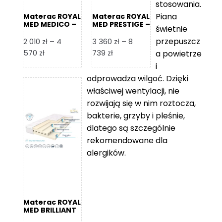
stosowania.
Piana
Materac ROYAL
Materac ROYAL
MED MEDICO –
MED PRESTIGE –
świetnie
Foam Royal
Foam Royal
przepuszcz
2 010
zł
–
4
3 360
zł
–
8
Zakres
Zakres
570
zł
739
zł
a powietrze
cen:
cen:
i
od
od
odprowadza wilgoć. Dzięki
2
3
właściwej wentylacji, nie
010 zł
360 zł
rozwijają się w nim roztocza,
do
do
bakterie, grzyby i pleśnie,
4
8
dlatego są szczególnie
570 zł
739 zł
rekomendowane dla
alergików.
Materac ROYAL
MED BRILLIANT
– Foam Royal