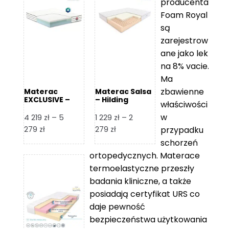
producenta
Foam Royal
są
zarejestrow
ane jako lek
na 8% vacie.
Ma
zbawienne
Materac
Materac Salsa
EXCLUSIVE –
– Hilding
właściwości
Senactive
w
4 219
zł
–
5
1 229
zł
–
2
Zakres
Zakres
279
zł
279
zł
przypadku
cen:
cen:
schorzeń
od
od
ortopedycznych. Materace
4
1
termoelastyczne przeszły
219 zł
229 zł
badania kliniczne, a także
do
do
posiadają certyfikat URS co
5
2
daje pewność
279 zł
279 zł
bezpieczeństwa użytkowania