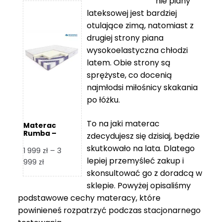
nie piany
3
5
lateksowej jest bardziej
212 zł
119 zł
otulające zimą, natomiast z
do
do
drugiej strony piana
7
11
wysokoelastyczna chłodzi
839 zł
670 zł
latem. Obie strony są
sprężyste, co docenią
najmłodsi miłośnicy skakania
po łóżku.
To na jaki materac
Materac
Rumba –
zdecydujesz się dzisiaj, będzie
Hilding
skutkowało na lata. Dlatego
1 999
zł
–
3
lepiej przemyśleć zakup i
Zakres
999
zł
skonsultować go z doradcą w
cen:
od
sklepie. Powyżej opisaliśmy
1
podstawowe cechy materacy, które
999 zł
powinieneś rozpatrzyć podczas stacjonarnego
do