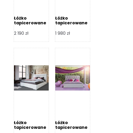
Łóżko
Łóżko
tapicerowane
tapicerowane
Arezzo – Dormi
Largo – Dormi
Design
Design
2 190
zł
1 980
zł
Łóżko
Łóżko
tapicerowane
tapicerowane
Livia – Dormi
Katia – Dormi