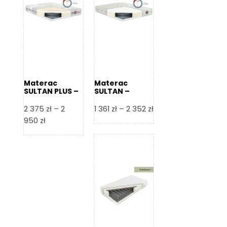
Materac
Materac
SULTAN PLUS –
SULTAN –
Senactive
Senactive
Zakres
2 375
zł
–
2
1 361
zł
–
2 352
zł
Zakres
cen:
950
zł
cen:
od
od
1
2
361 zł
375 zł
do
do
2
2
352 zł
950 zł