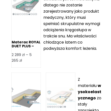
109 zł
5
dlatego nie zostanie
365 zł
zarejestrowany jako produkt
medyczny, który musi
spełniać skrupulatne wymogi
odciążenia kręgosłupa w
trakcie snu. Ma właściwości
chłodzące latem co
Materac ROYAL
DUET PLUS –
podwyższa komfort leżenia.
Foam Royal
2 289
zł
–
5
Zakres
265
zł
cen:
od
2
Z
289 zł
materiału
w
do
ysokoelast
5
ycznego
zo
265 zł
stały
zaprojekto