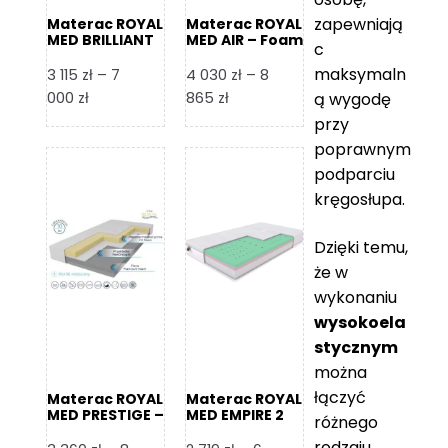
zapewniają
Materac ROYAL
Materac ROYAL
MED BRILLIANT
MED AIR – Foam
c
– Foam Royal
Royal
maksymaln
3 115
zł
–
7
4 030
zł
–
8
Zakres
Zakres
000
zł
865
zł
ą wygodę
cen:
cen:
przy
od
od
poprawnym
3
4
podparciu
115 zł
030 zł
kręgosłupa.
do
do
7
8
Dzięki temu,
000 zł
865 zł
że w
wykonaniu
wysokoela
stycznym
można
łączyć
Materac ROYAL
Materac ROYAL
MED PRESTIGE –
MED EMPIRE 2
różnego
Foam Royal
rodzaju