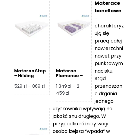
Materace
bonellowe
–
charakteryz
ują się
pracą całej
nawierzchni
nawet przy
punktowym
nacisku.
Materac Step
Materac
– Hilding
Flamenco –
Stąd
Hilding
przenoszon
Zakres
529
zł
–
869
zł
1 349
zł
–
2
cen:
Zakres
459
zł
e drgania
od
cen:
jednego
529 zł
od
użytkownika wpływają na
do
1
jakość snu drugiego. W
869 zł
349 zł
przypadku różnicy wagi
do
osoba lżejsza “wpada” w
2