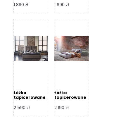
Design
Design
1 890
zł
1 690
zł
Łóżko
Łóżko
tapicerowane
tapicerowane
Flex – Dormi
Bari – Dormi
Design
Design
2 590
zł
2 190
zł