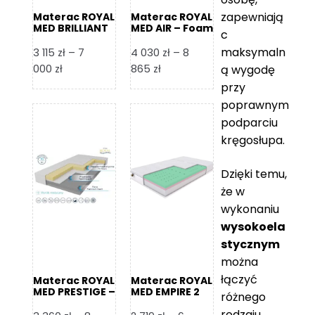
zapewniają
Materac ROYAL
Materac ROYAL
MED BRILLIANT
MED AIR – Foam
c
– Foam Royal
Royal
maksymaln
3 115
zł
–
7
4 030
zł
–
8
Zakres
Zakres
000
zł
865
zł
ą wygodę
cen:
cen:
przy
od
od
poprawnym
3
4
podparciu
115 zł
030 zł
kręgosłupa.
do
do
7
8
Dzięki temu,
000 zł
865 zł
że w
wykonaniu
wysokoela
stycznym
można
łączyć
Materac ROYAL
Materac ROYAL
MED PRESTIGE –
MED EMPIRE 2
różnego
Foam Royal
rodzaju