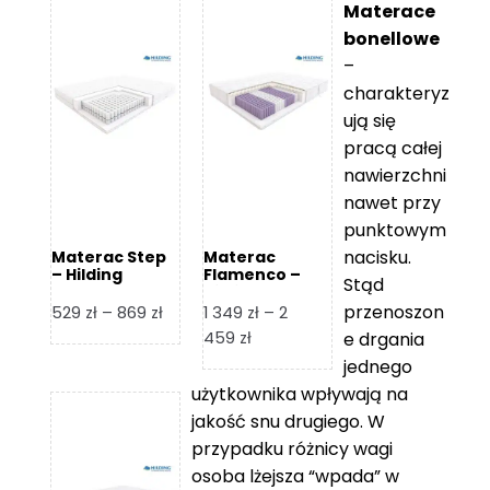
Materace
bonellowe
–
charakteryz
ują się
pracą całej
nawierzchni
nawet przy
punktowym
nacisku.
Materac Step
Materac
– Hilding
Flamenco –
Stąd
Hilding
przenoszon
Zakres
529
zł
–
869
zł
1 349
zł
–
2
cen:
Zakres
459
zł
e drgania
od
cen:
jednego
529 zł
od
użytkownika wpływają na
do
1
jakość snu drugiego. W
869 zł
349 zł
przypadku różnicy wagi
do
osoba lżejsza “wpada” w
2