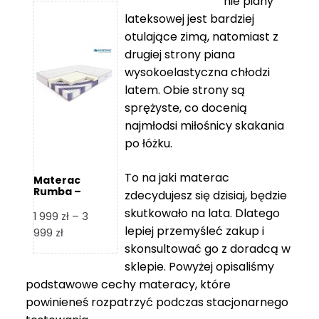
nie piany
3
5
lateksowej jest bardziej
212 zł
119 zł
otulające zimą, natomiast z
do
do
drugiej strony piana
7
11
wysokoelastyczna chłodzi
839 zł
670 zł
latem. Obie strony są
sprężyste, co docenią
najmłodsi miłośnicy skakania
po łóżku.
To na jaki materac
Materac
Rumba –
zdecydujesz się dzisiaj, będzie
Hilding
skutkowało na lata. Dlatego
1 999
zł
–
3
lepiej przemyśleć zakup i
Zakres
999
zł
skonsultować go z doradcą w
cen:
od
sklepie. Powyżej opisaliśmy
1
podstawowe cechy materacy, które
999 zł
powinieneś rozpatrzyć podczas stacjonarnego
do