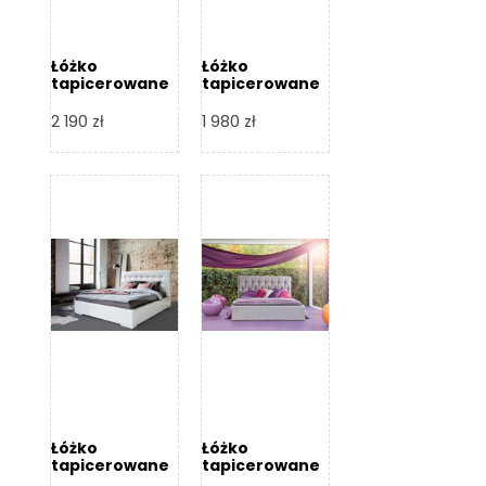
Łóżko
Łóżko
tapicerowane
tapicerowane
Arezzo – Dormi
Largo – Dormi
Design
Design
2 190
zł
1 980
zł
Łóżko
Łóżko
tapicerowane
tapicerowane
Livia – Dormi
Katia – Dormi