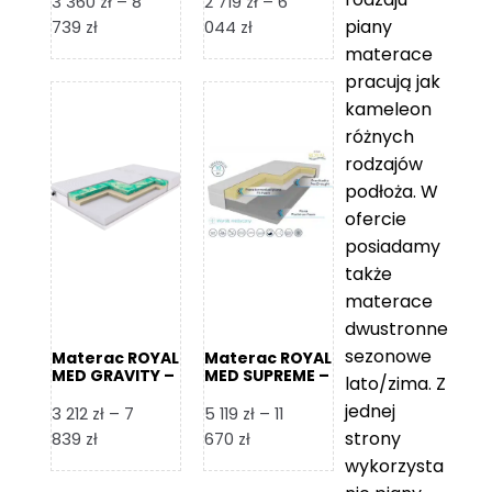
3 360
zł
–
8
2 719
zł
–
6
piany
Zakres
Zakres
739
zł
044
zł
cen:
cen:
materace
od
od
pracują jak
3
2
kameleon
360 zł
719 zł
różnych
do
do
rodzajów
8
6
podłoża. W
739 zł
044 zł
ofercie
posiadamy
także
materace
dwustronne
sezonowe
Materac ROYAL
Materac ROYAL
MED GRAVITY –
MED SUPREME –
lato/zima. Z
Foam Royal
Foam Royal
jednej
3 212
zł
–
7
5 119
zł
–
11
strony
Zakres
Zakres
839
zł
670
zł
cen:
cen:
wykorzysta
od
od