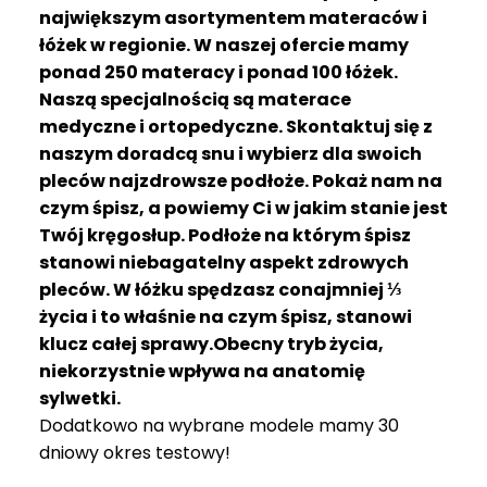
R
największym asortymentem materaców i
A
łóżek w regionie. W naszej ofercie mamy
C
ponad 250 materacy i ponad 100 łóżek.
E
Naszą specjalnością są materace
medyczne i ortopedyczne. Skontaktuj się z
Ł
Ó
naszym doradcą snu i wybierz dla swoich
Ż
pleców najzdrowsze podłoże. Pokaż nam na
K
czym śpisz, a powiemy Ci w jakim stanie jest
A
Twój kręgosłup. Podłoże na którym śpisz
stanowi niebagatelny aspekt zdrowych
M
pleców. W łóżku spędzasz conajmniej ⅓
A
T
życia i to właśnie na czym śpisz, stanowi
E
klucz całej sprawy.Obecny tryb życia,
R
niekorzystnie wpływa na anatomię
A
sylwetki.
C
Dodatkowo na wybrane modele mamy 30
A
dniowy okres testowy!
K