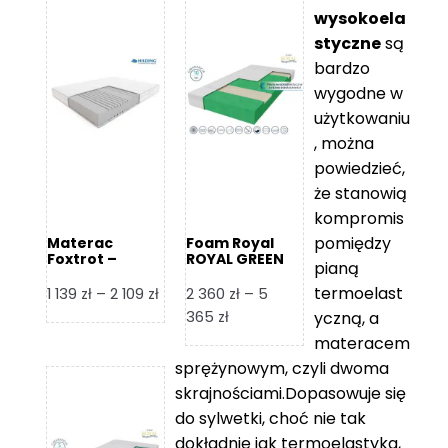
wysokoela
styczne
są
bardzo
wygodne w
użytkowaniu
, można
powiedzieć,
że stanowią
kompromis
pomiędzy
Materac
Foam Royal
Foxtrot –
ROYAL GREEN
pianą
Hilding
Materac
piankowy
termoelast
Zakres
1 139
zł
–
2 109
zł
2 360
zł
–
5
cen:
Zakres
365
zł
yczną, a
od
cen:
materacem
1
od
sprężynowym, czyli dwoma
139 zł
2
skrajnościami.Dopasowuje się
do
360 zł
do sylwetki, choć nie tak
2
do
dokładnie jak termoelastyka,