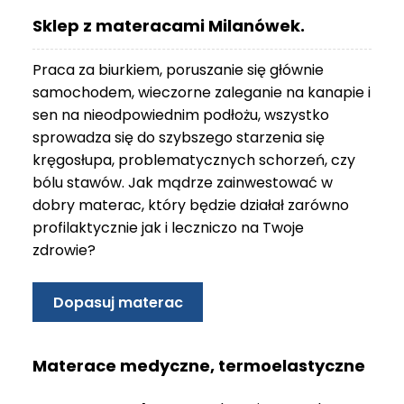
O
Sklep z materacami Milanówek.
N
T
Praca za biurkiem, poruszanie się głównie
A
K
samochodem, wieczorne zaleganie na kanapie i
T
sen na nieodpowiednim podłożu, wszystko
sprowadza się do szybszego starzenia się
B
kręgosłupa, problematycznych schorzeń, czy
L
bólu stawów. Jak mądrze zainwestować w
O
G
dobry materac, który będzie działał zarówno
profilaktycznie jak i leczniczo na Twoje
W
zdrowie?
Y
P
R
Dopasuj materac
Z
E
D
Materace medyczne, termoelastyczne
A
Ż