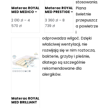
stosowania.
Piana
Materac ROYAL
Materac ROYAL
MED MEDICO –
MED PRESTIGE –
świetnie
Foam Royal
Foam Royal
przepuszcz
2 010
zł
–
4
3 360
zł
–
8
Zakres
Zakres
570
zł
739
zł
a powietrze
cen:
cen:
i
od
od
odprowadza wilgoć. Dzięki
2
3
właściwej wentylacji, nie
010 zł
360 zł
rozwijają się w nim roztocza,
do
do
bakterie, grzyby i pleśnie,
4
8
dlatego są szczególnie
570 zł
739 zł
rekomendowane dla
alergików.
Materac ROYAL
MED BRILLIANT
– Foam Royal