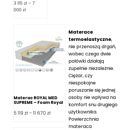
3 115
zł
–
7
Zakres
000
zł
cen:
od
3
Materace
115 zł
termoelastyczne
,
do
nie przenoszą drgań,
7
wobec czego dwie
000 zł
połówki działają
zupełnie niezależnie.
Ciężar, czy
niespokojne
poruszanie się jednej
osoby nie wpływa na
Materac ROYAL MED
SUPREME – Foam Royal
komfort snu drugiego
użytkownika.
Zakres
5 119
zł
–
11 670
zł
Powierzchnia
cen:
materaca
od