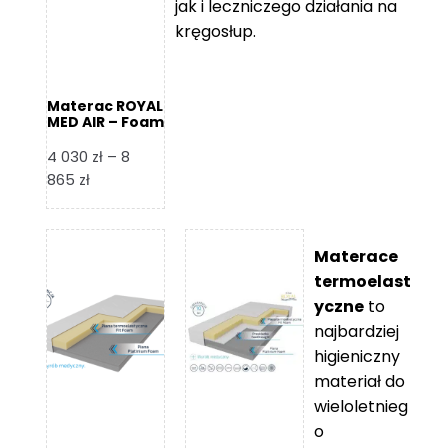
jak i leczniczego działania na
kręgosłup.
Materac ROYAL
MED AIR – Foam
Royal
4 030
zł
–
8
Zakres
865
zł
cen:
od
4
Materace
030 zł
termoelast
do
yczne
to
8
najbardziej
865 zł
higieniczny
materiał do
wieloletnieg
o