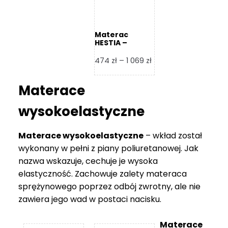
Materac
HESTIA –
Frankhauer
Zakres
474
zł
–
1 069
zł
cen:
od
Materace
474 zł
do
wysokoelastyczne
1
069 zł
Materace wysokoelastyczne
– wkład został
wykonany w pełni z piany poliuretanowej. Jak
nazwa wskazuje, cechuje je wysoka
elastyczność. Zachowuje zalety materaca
sprężynowego poprzez odbój zwrotny, ale nie
zawiera jego wad w postaci nacisku.
Materace