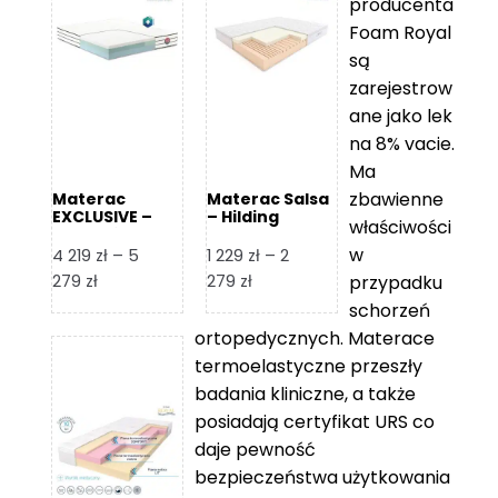
producenta
Foam Royal
są
zarejestrow
ane jako lek
na 8% vacie.
Ma
zbawienne
Materac
Materac Salsa
EXCLUSIVE –
– Hilding
właściwości
Senactive
w
4 219
zł
–
5
1 229
zł
–
2
Zakres
Zakres
279
zł
279
zł
przypadku
cen:
cen:
schorzeń
od
od
ortopedycznych. Materace
4
1
termoelastyczne przeszły
219 zł
229 zł
badania kliniczne, a także
do
do
posiadają certyfikat URS co
5
2
daje pewność
279 zł
279 zł
bezpieczeństwa użytkowania