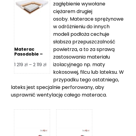
zagłębienie wywołane
459 zł
ciężarem drugiej
osoby. Materace sprężynowe
w odróżnieniu do innych
modeli podłoża cechuje
słabsza przepuszczalność
powietrza, a to za sprawą
Materac
Pasodoble –
zastosowania materiału
Hilding
izolacyjnego np. maty
Zakres
1 219
zł
–
2 119
zł
cen:
kokosowej, filcu lub lateksu. W
od
przypadku tego ostatniego,
1
lateks jest specjalnie perforowany, aby
219 zł
usprawnić wentylację całego materaca.
do
2
119 zł