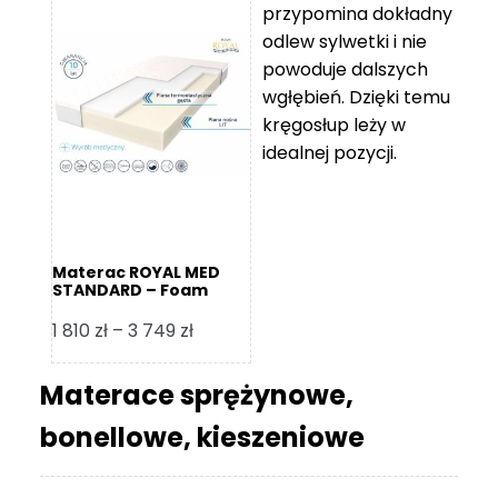
przypomina dokładny
5
odlew sylwetki i nie
119 zł
powoduje dalszych
do
wgłębień. Dzięki temu
11
kręgosłup leży w
670 zł
idealnej pozycji.
Materac ROYAL MED
STANDARD – Foam
Royal
Zakres
1 810
zł
–
3 749
zł
cen:
od
Materace sprężynowe,
1
bonellowe, kieszeniowe
810 zł
do
3