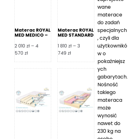
wane
materace
do zadań
specjalnych
Materac ROYAL
Materac ROYAL
MED MEDICO –
MED STANDARD
, czyli dla
Foam Royal
– Foam Royal
użytkownikó
2 010
zł
–
4
1 810
zł
–
3
Zakres
Zakres
570
zł
749
zł
w o
cen:
cen:
pokaźniejsz
od
od
ych
2
1
gabarytach.
010 zł
810 zł
Nośność
do
do
takiego
4
3
materaca
570 zł
749 zł
może
wynosić
nawet do
230 kg na
osobę,