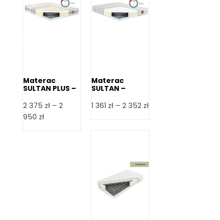
Materac
Materac
SULTAN PLUS –
SULTAN –
Senactive
Senactive
Zakres
2 375
zł
–
2
1 361
zł
–
2 352
zł
Zakres
cen:
950
zł
cen:
od
od
1
2
361 zł
375 zł
do
do
2
2
352 zł
950 zł