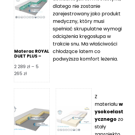
109 zł
5
dlatego nie zostanie
365 zł
zarejestrowany jako produkt
medyczny, który musi
spełniać skrupulatne wymogi
odciążenia kręgosłupa w
trakcie snu. Ma właściwości
chłodzące latem co
Materac ROYAL
DUET PLUS –
podwyższa komfort leżenia.
Foam Royal
2 289
zł
–
5
Zakres
265
zł
cen:
od
2
Z
289 zł
materiału
w
do
ysokoelast
5
ycznego
zo
265 zł
stały
zaprojekto