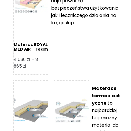
daje pewność
279 zł
279 zł
bezpieczeństwa użytkowania
jak i leczniczego działania na
kręgosłup.
Materac ROYAL
MED AIR – Foam
Royal
4 030
zł
–
8
Zakres
865
zł
cen:
od
4
Materace
030 zł
termoelast
do
yczne
to
8
najbardziej
865 zł
higieniczny
materiał do