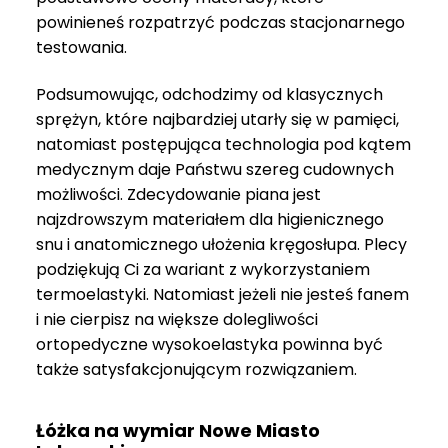
999 zł
powinieneś rozpatrzyć podczas stacjonarnego
do
testowania.
3
999 zł
Podsumowując, odchodzimy od klasycznych
sprężyn, które najbardziej utarły się w pamięci,
natomiast postępująca technologia pod kątem
medycznym daje Państwu szereg cudownych
możliwości. Zdecydowanie piana jest
najzdrowszym materiałem dla higienicznego
snu i anatomicznego ułożenia kręgosłupa. Plecy
podziękują Ci za wariant z wykorzystaniem
termoelastyki. Natomiast jeżeli nie jesteś fanem
i nie cierpisz na większe dolegliwości
ortopedyczne wysokoelastyka powinna być
także satysfakcjonującym rozwiązaniem.
Łóżka na wymiar Nowe Miasto