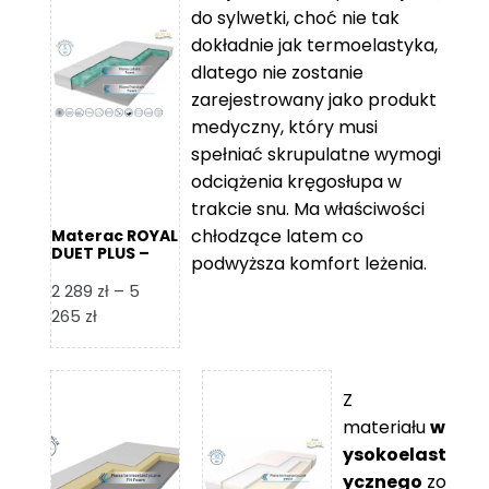
do
360 zł
do sylwetki, choć nie tak
2
do
dokładnie jak termoelastyka,
109 zł
5
dlatego nie zostanie
365 zł
zarejestrowany jako produkt
medyczny, który musi
spełniać skrupulatne wymogi
odciążenia kręgosłupa w
trakcie snu. Ma właściwości
chłodzące latem co
Materac ROYAL
DUET PLUS –
podwyższa komfort leżenia.
Foam Royal
2 289
zł
–
5
Zakres
265
zł
cen:
od
2
Z
289 zł
materiału
w
do
ysokoelast
5
ycznego
zo