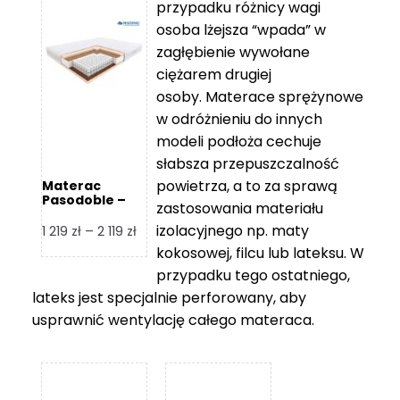
przypadku różnicy wagi
do
osoba lżejsza “wpada” w
2
zagłębienie wywołane
459 zł
ciężarem drugiej
osoby. Materace sprężynowe
w odróżnieniu do innych
modeli podłoża cechuje
słabsza przepuszczalność
powietrza, a to za sprawą
Materac
Pasodoble –
zastosowania materiału
Hilding
izolacyjnego np. maty
Zakres
1 219
zł
–
2 119
zł
cen:
kokosowej, filcu lub lateksu. W
od
przypadku tego ostatniego,
1
lateks jest specjalnie perforowany, aby
219 zł
usprawnić wentylację całego materaca.
do
2
119 zł