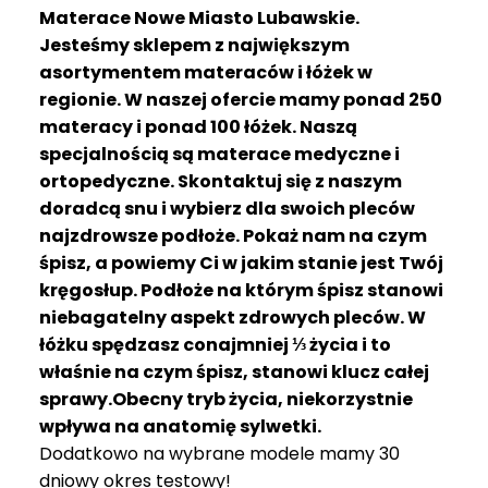
R
Materace Nowe Miasto Lubawskie.
A
Jesteśmy sklepem z największym
C
asortymentem materaców i łóżek w
E
regionie. W naszej ofercie mamy ponad 250
materacy i ponad 100 łóżek. Naszą
Ł
Ó
specjalnością są materace medyczne i
Ż
ortopedyczne. Skontaktuj się z naszym
K
doradcą snu i wybierz dla swoich pleców
A
najzdrowsze podłoże. Pokaż nam na czym
śpisz, a powiemy Ci w jakim stanie jest Twój
M
kręgosłup. Podłoże na którym śpisz stanowi
A
T
niebagatelny aspekt zdrowych pleców. W
E
łóżku spędzasz conajmniej ⅓ życia i to
R
właśnie na czym śpisz, stanowi klucz całej
A
sprawy.Obecny tryb życia, niekorzystnie
C
wpływa na anatomię sylwetki.
A
Dodatkowo na wybrane modele mamy 30
K
dniowy okres testowy!