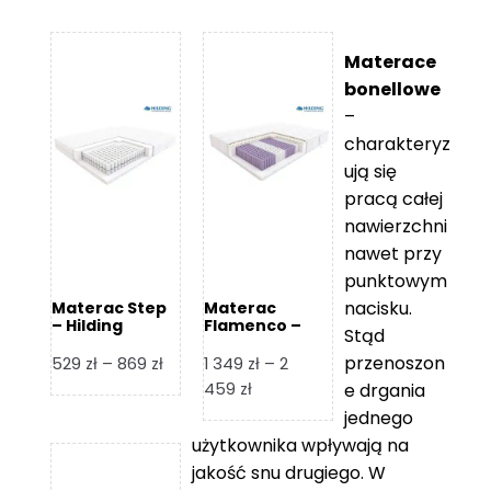
Materace
bonellowe
–
charakteryz
ują się
pracą całej
nawierzchni
nawet przy
punktowym
nacisku.
Materac Step
Materac
– Hilding
Flamenco –
Stąd
Hilding
przenoszon
Zakres
529
zł
–
869
zł
1 349
zł
–
2
cen:
Zakres
459
zł
e drgania
od
cen:
jednego
529 zł
od
użytkownika wpływają na
do
1
jakość snu drugiego. W
869 zł
349 zł