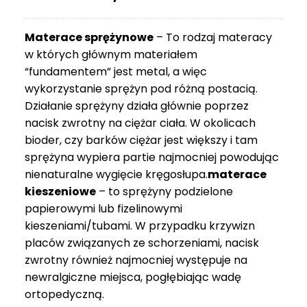
do
3
Materace sprężynowe
– To rodzaj materacy
749 zł
w których głównym materiałem
“fundamentem” jest metal, a więc
wykorzystanie sprężyn pod różną postacią.
Działanie sprężyny działa głównie poprzez
nacisk zwrotny na ciężar ciała. W okolicach
bioder, czy barków ciężar jest większy i tam
sprężyna wypiera partie najmocniej powodując
nienaturalne wygięcie kręgosłupa.
materace
kieszeniowe
– to sprężyny podzielone
papierowymi lub fizelinowymi
kieszeniami/tubami. W przypadku krzywizn
placów związanych ze schorzeniami, nacisk
zwrotny również najmocniej występuje na
newralgiczne miejsca, pogłębiając wadę
ortopedyczną.