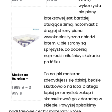
cen:
cen:
wykorzysta
od
od
nie piany
3
5
lateksowej jest bardziej
212 zł
119 zł
otulające zimą, natomiast z
do
do
drugiej strony piana
7
11
wysokoelastyczna chłodzi
839 zł
670 zł
latem. Obie strony są
sprężyste, co docenią
najmłodsi miłośnicy skakania
po łóżku.
To na jaki materac
Materac
Rumba –
zdecydujesz się dzisiaj, będzie
Hilding
skutkowało na lata. Dlatego
1 999
zł
–
3
lepiej przemyśleć zakup i
Zakres
999
zł
skonsultować go z doradcą w
cen:
od
sklepie. Powyżej opisaliśmy
1
podstawowe cechy materacy, które