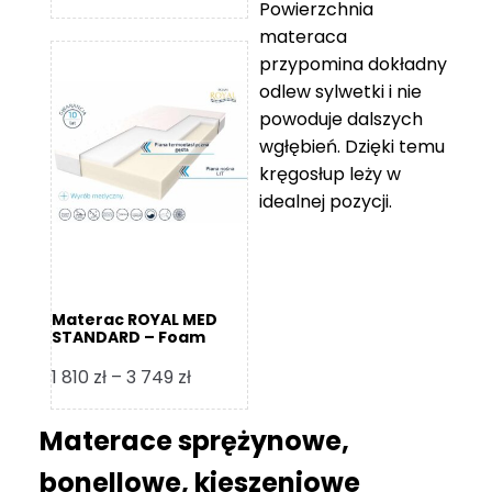
Powierzchnia
cen:
materaca
od
przypomina dokładny
5
odlew sylwetki i nie
119 zł
powoduje dalszych
do
wgłębień. Dzięki temu
11
kręgosłup leży w
670 zł
idealnej pozycji.
Materac ROYAL MED
STANDARD – Foam
Royal
Zakres
1 810
zł
–
3 749
zł
cen:
od
Materace sprężynowe,
1
bonellowe, kieszeniowe
810 zł