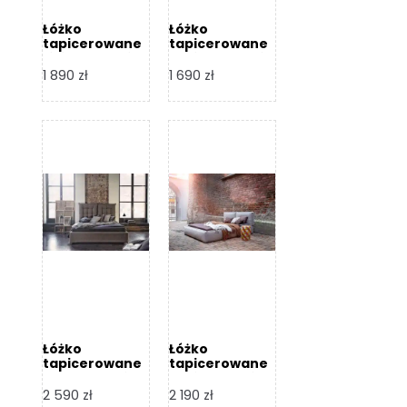
Łóżko
Łóżko
tapicerowane
tapicerowane
Livia – Dormi
Katia – Dormi
Design
Design
1 890
zł
1 690
zł
Łóżko
Łóżko
tapicerowane
tapicerowane
Flex – Dormi
Bari – Dormi
Design
Design
2 590
zł
2 190
zł