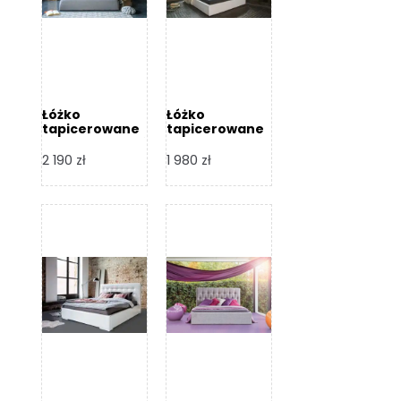
Łóżko
Łóżko
tapicerowane
tapicerowane
Arezzo – Dormi
Largo – Dormi
Design
Design
2 190
zł
1 980
zł