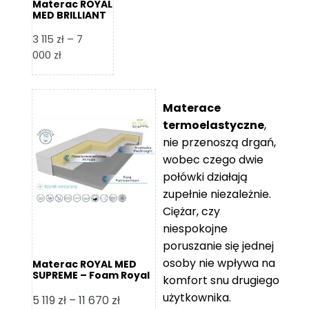
Materac ROYAL
MED BRILLIANT
– Foam Royal
3 115
zł
–
7
Zakres
000
zł
cen:
od
3
Materace
115 zł
termoelastyczne
,
do
nie przenoszą drgań,
7
wobec czego dwie
000 zł
połówki działają
zupełnie niezależnie.
Ciężar, czy
niespokojne
poruszanie się jednej
osoby nie wpływa na
Materac ROYAL MED
SUPREME – Foam Royal
komfort snu drugiego
użytkownika.
Zakres
5 119
zł
–
11 670
zł