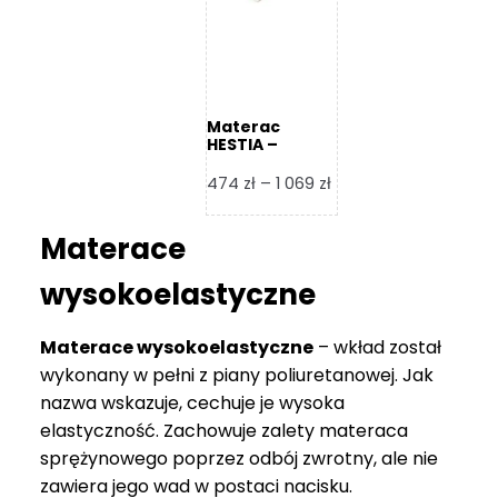
Materac
HESTIA –
Frankhauer
Zakres
474
zł
–
1 069
zł
cen:
od
Materace
474 zł
do
wysokoelastyczne
1
069 zł
Materace wysokoelastyczne
– wkład został
wykonany w pełni z piany poliuretanowej. Jak
nazwa wskazuje, cechuje je wysoka
elastyczność. Zachowuje zalety materaca
sprężynowego poprzez odbój zwrotny, ale nie
zawiera jego wad w postaci nacisku.