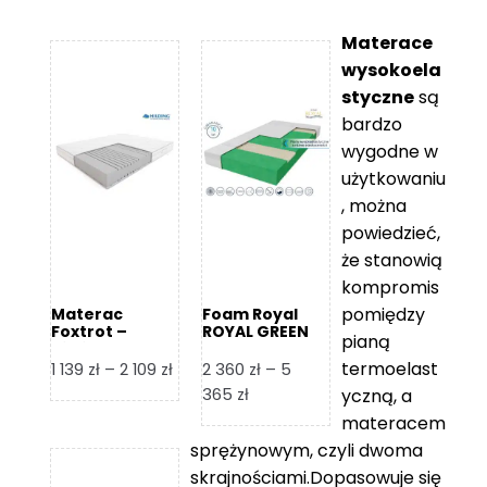
Materace
wysokoela
styczne
są
bardzo
wygodne w
użytkowaniu
, można
powiedzieć,
że stanowią
kompromis
pomiędzy
Materac
Foam Royal
Foxtrot –
ROYAL GREEN
pianą
Hilding
Materac
piankowy
termoelast
Zakres
1 139
zł
–
2 109
zł
2 360
zł
–
5
cen:
Zakres
365
zł
yczną, a
od
cen:
materacem
1
od
sprężynowym, czyli dwoma
139 zł
2
skrajnościami.Dopasowuje się