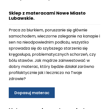
O
N
Sklep z materacami Nowe Miasto
T
Lubawskie.
A
K
T
Praca za biurkiem, poruszanie się głównie
samochodem, wieczorne zaleganie na kanapie i
B
sen na nieodpowiednim podłożu, wszystko
L
sprowadza się do szybszego starzenia się
O
kręgosłupa, problematycznych schorzeń, czy
G
bólu stawów. Jak mądrze zainwestować w
W
dobry materac, który będzie działał zarówno
Y
profilaktycznie jak i leczniczo na Twoje
P
zdrowie?
R
Z
E
Dopasuj materac
D
A
Ż