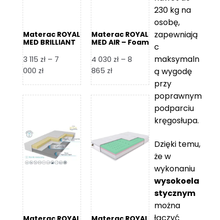
230 kg na
osobę,
zapewniają
Materac ROYAL
Materac ROYAL
MED BRILLIANT
MED AIR – Foam
c
– Foam Royal
Royal
maksymaln
3 115
zł
–
7
4 030
zł
–
8
Zakres
Zakres
000
zł
865
zł
ą wygodę
cen:
cen:
przy
od
od
poprawnym
3
4
podparciu
115 zł
030 zł
kręgosłupa.
do
do
7
8
Dzięki temu,
000 zł
865 zł
że w
wykonaniu
wysokoela
stycznym
można
łączyć
Materac ROYAL
Materac ROYAL