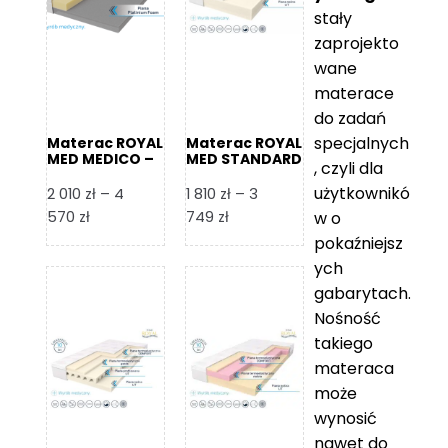
265 zł
stały
zaprojekto
wane
materace
do zadań
specjalnych
Materac ROYAL
Materac ROYAL
MED MEDICO –
MED STANDARD
, czyli dla
Foam Royal
– Foam Royal
użytkownikó
2 010
zł
–
4
1 810
zł
–
3
Zakres
Zakres
570
zł
749
zł
w o
cen:
cen:
pokaźniejsz
od
od
ych
2
1
gabarytach.
010 zł
810 zł
Nośność
do
do
takiego
4
3
materaca
570 zł
749 zł
może
wynosić
nawet do