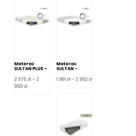
Materac
Materac
SULTAN PLUS –
SULTAN –
Senactive
Senactive
Zakres
2 375
zł
–
2
1 361
zł
–
2 352
zł
Zakres
cen:
950
zł
cen:
od
od
1
2
361 zł
375 zł
do
do
2
2
352 zł
950 zł