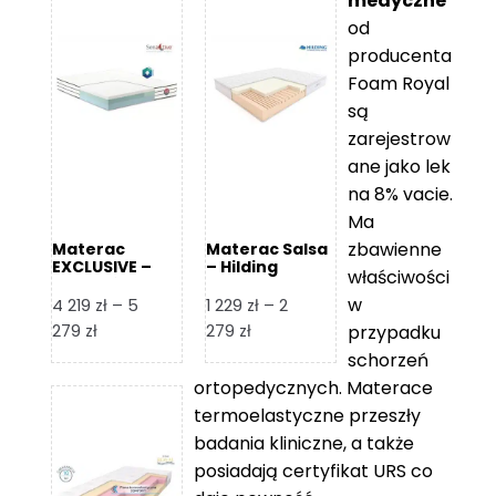
medyczne
od
producenta
Foam Royal
są
zarejestrow
ane jako lek
na 8% vacie.
Ma
zbawienne
Materac
Materac Salsa
EXCLUSIVE –
– Hilding
właściwości
Senactive
w
4 219
zł
–
5
1 229
zł
–
2
Zakres
Zakres
279
zł
279
zł
przypadku
cen:
cen:
schorzeń
od
od
ortopedycznych. Materace
4
1
termoelastyczne przeszły
219 zł
229 zł
badania kliniczne, a także
do
do
posiadają certyfikat URS co
5
2