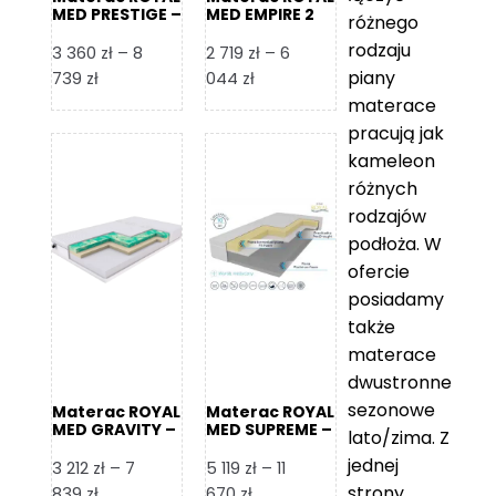
MED PRESTIGE –
MED EMPIRE 2
różnego
Foam Royal
rodzaju
3 360
zł
–
8
2 719
zł
–
6
piany
Zakres
Zakres
739
zł
044
zł
cen:
cen:
materace
od
od
pracują jak
3
2
kameleon
360 zł
719 zł
różnych
do
do
rodzajów
8
6
podłoża. W
739 zł
044 zł
ofercie
posiadamy
także
materace
dwustronne
sezonowe
Materac ROYAL
Materac ROYAL
MED GRAVITY –
MED SUPREME –
lato/zima. Z
Foam Royal
Foam Royal
jednej
3 212
zł
–
7
5 119
zł
–
11
strony
Zakres
Zakres
839
zł
670
zł