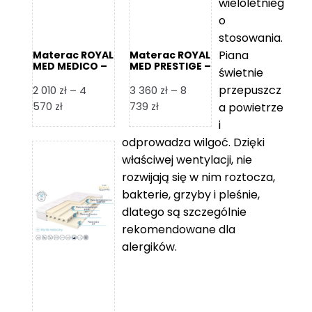
wieloletnieg
o
stosowania.
Piana
Materac ROYAL
Materac ROYAL
MED MEDICO –
MED PRESTIGE –
świetnie
Foam Royal
Foam Royal
przepuszcz
2 010
zł
–
4
3 360
zł
–
8
Zakres
Zakres
570
zł
739
zł
a powietrze
cen:
cen:
i
od
od
odprowadza wilgoć. Dzięki
2
3
właściwej wentylacji, nie
010 zł
360 zł
rozwijają się w nim roztocza,
do
do
bakterie, grzyby i pleśnie,
4
8
dlatego są szczególnie
570 zł
739 zł
rekomendowane dla
alergików.