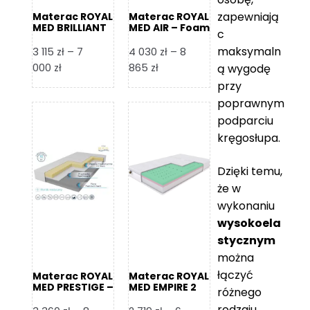
zapewniają
Materac ROYAL
Materac ROYAL
MED BRILLIANT
MED AIR – Foam
c
– Foam Royal
Royal
maksymaln
3 115
zł
–
7
4 030
zł
–
8
Zakres
Zakres
000
zł
865
zł
ą wygodę
cen:
cen:
przy
od
od
poprawnym
3
4
podparciu
115 zł
030 zł
kręgosłupa.
do
do
7
8
Dzięki temu,
000 zł
865 zł
że w
wykonaniu
wysokoela
stycznym
można
łączyć
Materac ROYAL
Materac ROYAL
MED PRESTIGE –
MED EMPIRE 2
różnego
Foam Royal
rodzaju