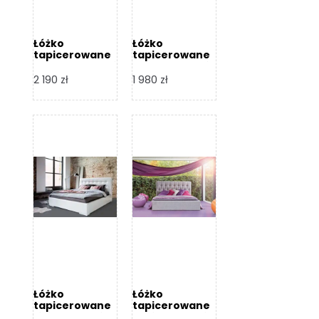
Łóżko
Łóżko
tapicerowane
tapicerowane
Arezzo – Dormi
Largo – Dormi
Design
Design
2 190
zł
1 980
zł
Łóżko
Łóżko
tapicerowane
tapicerowane
Livia – Dormi
Katia – Dormi