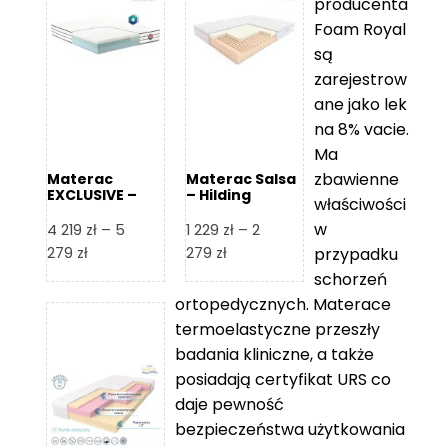
producenta
Foam Royal
są
zarejestrow
ane jako lek
na 8% vacie.
Ma
zbawienne
Materac
Materac Salsa
EXCLUSIVE –
– Hilding
właściwości
Senactive
w
4 219
zł
–
5
1 229
zł
–
2
Zakres
Zakres
279
zł
279
zł
przypadku
cen:
cen:
schorzeń
od
od
ortopedycznych. Materace
4
1
termoelastyczne przeszły
219 zł
229 zł
badania kliniczne, a także
do
do
posiadają certyfikat URS co
5
2
daje pewność
279 zł
279 zł
bezpieczeństwa użytkowania