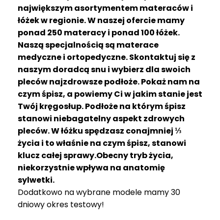
R
największym asortymentem materaców i
A
łóżek w regionie. W naszej ofercie mamy
C
ponad 250 materacy i ponad 100 łóżek.
E
Naszą specjalnością są materace
medyczne i ortopedyczne. Skontaktuj się z
Ł
Ó
naszym doradcą snu i wybierz dla swoich
Ż
pleców najzdrowsze podłoże. Pokaż nam na
K
czym śpisz, a powiemy Ci w jakim stanie jest
A
Twój kręgosłup. Podłoże na którym śpisz
stanowi niebagatelny aspekt zdrowych
M
pleców. W łóżku spędzasz conajmniej ⅓
A
T
życia i to właśnie na czym śpisz, stanowi
E
klucz całej sprawy.Obecny tryb życia,
R
niekorzystnie wpływa na anatomię
A
sylwetki.
C
Dodatkowo na wybrane modele mamy 30
A
dniowy okres testowy!
K