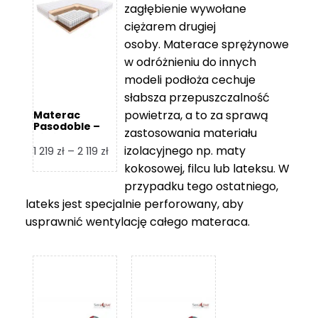
zagłębienie wywołane
459 zł
ciężarem drugiej
osoby. Materace sprężynowe
w odróżnieniu do innych
modeli podłoża cechuje
słabsza przepuszczalność
powietrza, a to za sprawą
Materac
Pasodoble –
zastosowania materiału
Hilding
izolacyjnego np. maty
Zakres
1 219
zł
–
2 119
zł
cen:
kokosowej, filcu lub lateksu. W
od
przypadku tego ostatniego,
1
lateks jest specjalnie perforowany, aby
219 zł
usprawnić wentylację całego materaca.
do
2
119 zł