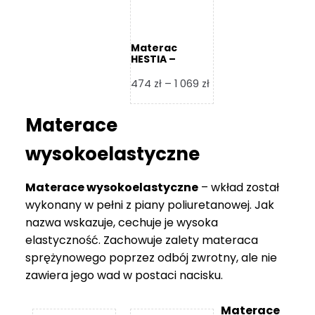
Materac
HESTIA –
Frankhauer
Zakres
474
zł
–
1 069
zł
cen:
od
Materace
474 zł
do
wysokoelastyczne
1
069 zł
Materace wysokoelastyczne
– wkład został
wykonany w pełni z piany poliuretanowej. Jak
nazwa wskazuje, cechuje je wysoka
elastyczność. Zachowuje zalety materaca
sprężynowego poprzez odbój zwrotny, ale nie
zawiera jego wad w postaci nacisku.
Materace