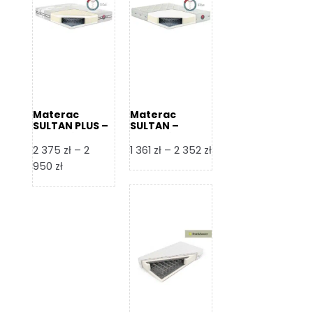
Materac
Materac
SULTAN PLUS –
SULTAN –
Senactive
Senactive
Zakres
2 375
zł
–
2
1 361
zł
–
2 352
zł
Zakres
cen:
950
zł
cen:
od
od
1
2
361 zł
375 zł
do
do
2
2
352 zł
950 zł