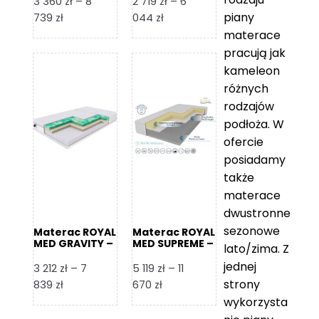
3 360
zł
–
8
2 719
zł
–
6
piany
Zakres
Zakres
739
zł
044
zł
cen:
cen:
materace
od
od
pracują jak
3
2
kameleon
360 zł
719 zł
różnych
do
do
rodzajów
8
6
podłoża. W
739 zł
044 zł
ofercie
posiadamy
także
materace
dwustronne
sezonowe
Materac ROYAL
Materac ROYAL
MED GRAVITY –
MED SUPREME –
lato/zima. Z
Foam Royal
Foam Royal
jednej
3 212
zł
–
7
5 119
zł
–
11
strony
Zakres
Zakres
839
zł
670
zł
cen:
cen:
wykorzysta
od
od