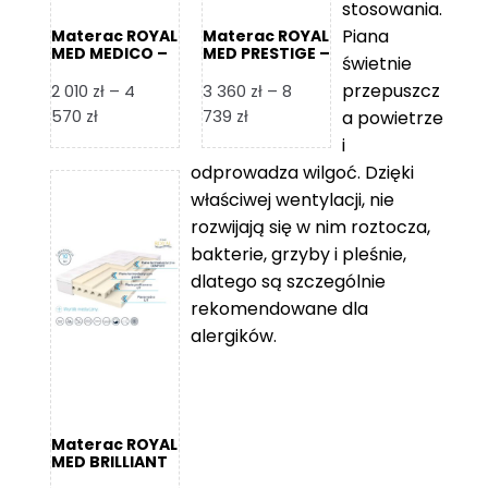
stosowania.
Piana
Materac ROYAL
Materac ROYAL
MED MEDICO –
MED PRESTIGE –
świetnie
Foam Royal
Foam Royal
przepuszcz
2 010
zł
–
4
3 360
zł
–
8
Zakres
Zakres
570
zł
739
zł
a powietrze
cen:
cen:
i
od
od
odprowadza wilgoć. Dzięki
2
3
właściwej wentylacji, nie
010 zł
360 zł
rozwijają się w nim roztocza,
do
do
bakterie, grzyby i pleśnie,
4
8
dlatego są szczególnie
570 zł
739 zł
rekomendowane dla
alergików.
Materac ROYAL
MED BRILLIANT
– Foam Royal