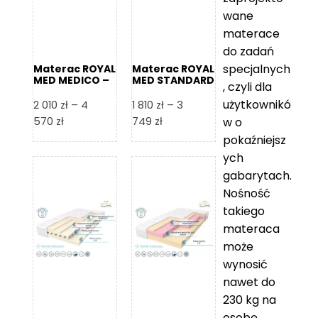
wane
materace
do zadań
specjalnych
Materac ROYAL
Materac ROYAL
MED MEDICO –
MED STANDARD
, czyli dla
Foam Royal
– Foam Royal
użytkownikó
2 010
zł
–
4
1 810
zł
–
3
Zakres
Zakres
570
zł
749
zł
w o
cen:
cen:
pokaźniejsz
od
od
ych
2
1
gabarytach.
010 zł
810 zł
Nośność
do
do
takiego
4
3
materaca
570 zł
749 zł
może
wynosić
nawet do
230 kg na
osobę,