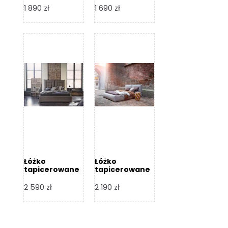
Design
Design
1 890
zł
1 690
zł
Łóżko
Łóżko
tapicerowane
tapicerowane
Flex – Dormi
Bari – Dormi
Design
Design
2 590
zł
2 190
zł