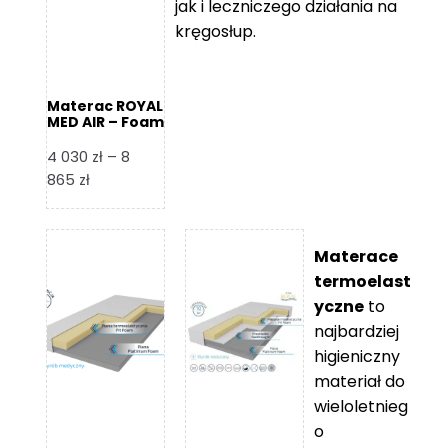
jak i leczniczego działania na
kręgosłup.
Materac ROYAL
MED AIR – Foam
Royal
4 030
zł
–
8
Zakres
865
zł
cen:
od
4
Materace
030 zł
termoelast
do
yczne
to
8
najbardziej
865 zł
higieniczny
materiał do
wieloletnieg
o