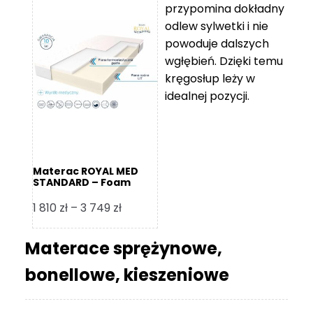
przypomina dokładny
5
odlew sylwetki i nie
119 zł
powoduje dalszych
do
wgłębień. Dzięki temu
11
kręgosłup leży w
670 zł
idealnej pozycji.
Materac ROYAL MED
STANDARD – Foam
Royal
Zakres
1 810
zł
–
3 749
zł
cen:
od
Materace sprężynowe,
1
bonellowe, kieszeniowe
810 zł
do
3