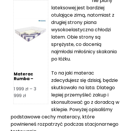
nie piany
3
5
lateksowej jest bardziej
212 zł
119 zł
otulające zimą, natomiast z
do
do
drugiej strony piana
7
11
wysokoelastyczna chłodzi
839 zł
670 zł
latem. Obie strony są
sprężyste, co docenią
najmłodsi miłośnicy skakania
po łóżku.
To na jaki materac
Materac
Rumba –
zdecydujesz się dzisiaj, będzie
Hilding
skutkowało na lata. Dlatego
1 999
zł
–
3
lepiej przemyśleć zakup i
Zakres
999
zł
skonsultować go z doradcą w
cen:
od
sklepie. Powyżej opisaliśmy
1
podstawowe cechy materacy, które
999 zł
powinieneś rozpatrzyć podczas stacjonarnego
do