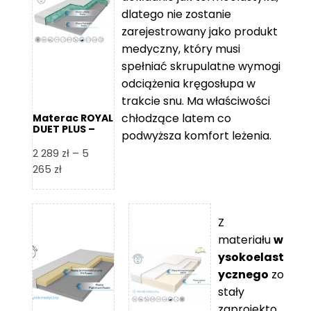
109 zł
5
dlatego nie zostanie
365 zł
zarejestrowany jako produkt
medyczny, który musi
spełniać skrupulatne wymogi
odciążenia kręgosłupa w
trakcie snu. Ma właściwości
chłodzące latem co
Materac ROYAL
DUET PLUS –
podwyższa komfort leżenia.
Foam Royal
2 289
zł
–
5
Zakres
265
zł
cen:
od
2
Z
289 zł
materiału
w
do
ysokoelast
5
ycznego
zo
265 zł
stały
zaprojekto