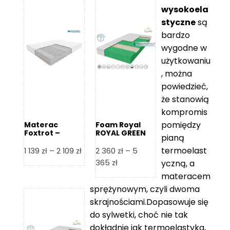
wysokoela
styczne
są
bardzo
wygodne w
użytkowaniu
, można
powiedzieć,
że stanowią
kompromis
pomiędzy
Materac
Foam Royal
Foxtrot –
ROYAL GREEN
pianą
Hilding
Materac
piankowy
termoelast
Zakres
1 139
zł
–
2 109
zł
2 360
zł
–
5
cen:
Zakres
365
zł
yczną, a
od
cen:
materacem
1
od
sprężynowym, czyli dwoma
139 zł
2
skrajnościami.Dopasowuje się
do
360 zł
do sylwetki, choć nie tak
2
do
dokładnie jak termoelastyka,