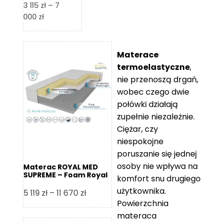
3 115
zł
–
7
Zakres
000
zł
cen:
od
3
Materace
115 zł
termoelastyczne
,
do
nie przenoszą drgań,
7
wobec czego dwie
000 zł
połówki działają
zupełnie niezależnie.
Ciężar, czy
niespokojne
poruszanie się jednej
osoby nie wpływa na
Materac ROYAL MED
SUPREME – Foam Royal
komfort snu drugiego
użytkownika.
Zakres
5 119
zł
–
11 670
zł
Powierzchnia
cen:
materaca
od