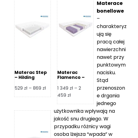
Materace
bonellowe
–
charakteryz
ują się
pracą całej
nawierzchni
nawet przy
punktowym
nacisku.
Materac Step
Materac
– Hilding
Flamenco –
Stąd
Hilding
przenoszon
Zakres
529
zł
–
869
zł
1 349
zł
–
2
cen:
Zakres
459
zł
e drgania
od
cen:
jednego
529 zł
od
użytkownika wpływają na
do
1
jakość snu drugiego. W
869 zł
349 zł
przypadku różnicy wagi
do
osoba lżejsza “wpada” w
2