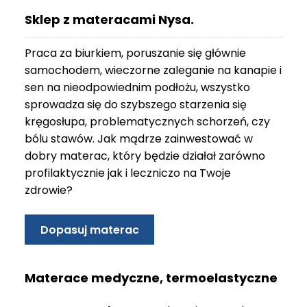
O
Sklep z materacami Nysa.
N
T
Praca za biurkiem, poruszanie się głównie
A
K
samochodem, wieczorne zaleganie na kanapie i
T
sen na nieodpowiednim podłożu, wszystko
sprowadza się do szybszego starzenia się
B
kręgosłupa, problematycznych schorzeń, czy
L
bólu stawów. Jak mądrze zainwestować w
O
G
dobry materac, który będzie działał zarówno
profilaktycznie jak i leczniczo na Twoje
W
zdrowie?
Y
P
R
Dopasuj materac
Z
E
D
Materace medyczne, termoelastyczne
A
Ż