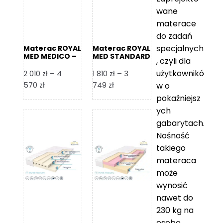
wane
materace
do zadań
specjalnych
Materac ROYAL
Materac ROYAL
MED MEDICO –
MED STANDARD
, czyli dla
Foam Royal
– Foam Royal
użytkownikó
2 010
zł
–
4
1 810
zł
–
3
Zakres
Zakres
570
zł
749
zł
w o
cen:
cen:
pokaźniejsz
od
od
ych
2
1
gabarytach.
010 zł
810 zł
Nośność
do
do
takiego
4
3
materaca
570 zł
749 zł
może
wynosić
nawet do
230 kg na
osobę,