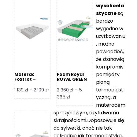
wysokoela
styczne
są
bardzo
wygodne w
użytkowaniu
, można
powiedzieć,
że stanowią
kompromis
pomiędzy
Materac
Foam Royal
Foxtrot –
ROYAL GREEN
pianą
Hilding
Materac
piankowy
termoelast
Zakres
1 139
zł
–
2 109
zł
2 360
zł
–
5
cen:
Zakres
365
zł
yczną, a
od
cen:
materacem
1
od
sprężynowym, czyli dwoma
139 zł
2
skrajnościami.Dopasowuje się
do
360 zł
do sylwetki, choć nie tak
2
do
dokładnie jak termoelastyka,