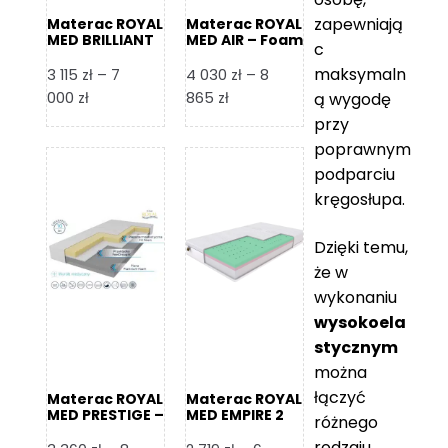
zapewniają
Materac ROYAL
Materac ROYAL
MED BRILLIANT
MED AIR – Foam
c
– Foam Royal
Royal
maksymaln
3 115
zł
–
7
4 030
zł
–
8
Zakres
Zakres
000
zł
865
zł
ą wygodę
cen:
cen:
przy
od
od
poprawnym
3
4
podparciu
115 zł
030 zł
kręgosłupa.
do
do
7
8
Dzięki temu,
000 zł
865 zł
że w
wykonaniu
wysokoela
stycznym
można
łączyć
Materac ROYAL
Materac ROYAL
MED PRESTIGE –
MED EMPIRE 2
różnego
Foam Royal
rodzaju