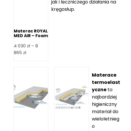
jak i leczniczego działania na
kręgosłup.
Materac ROYAL
MED AIR – Foam
Royal
4 030
zł
–
8
Zakres
865
zł
cen:
od
4
Materace
030 zł
termoelast
do
yczne
to
8
najbardziej
865 zł
higieniczny
materiał do
wieloletnieg
o