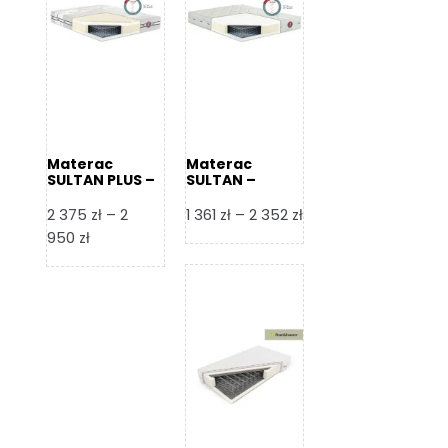
Materac
Materac
SULTAN PLUS –
SULTAN –
Senactive
Senactive
Zakres
2 375
zł
–
2
1 361
zł
–
2 352
zł
Zakres
cen:
950
zł
cen:
od
od
1
2
361 zł
375 zł
do
do
2
2
352 zł
950 zł