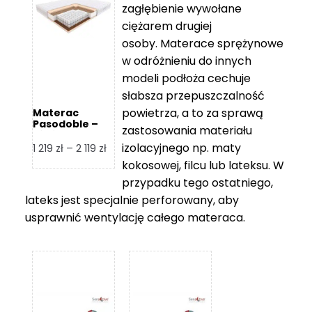
zagłębienie wywołane
459 zł
ciężarem drugiej
osoby. Materace sprężynowe
w odróżnieniu do innych
modeli podłoża cechuje
słabsza przepuszczalność
powietrza, a to za sprawą
Materac
Pasodoble –
zastosowania materiału
Hilding
izolacyjnego np. maty
Zakres
1 219
zł
–
2 119
zł
cen:
kokosowej, filcu lub lateksu. W
od
przypadku tego ostatniego,
1
lateks jest specjalnie perforowany, aby
219 zł
usprawnić wentylację całego materaca.
do
2
119 zł