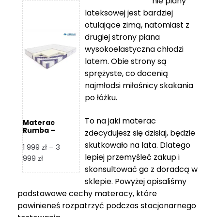
nie piany
3
5
lateksowej jest bardziej
212 zł
119 zł
otulające zimą, natomiast z
do
do
drugiej strony piana
7
11
wysokoelastyczna chłodzi
839 zł
670 zł
latem. Obie strony są
sprężyste, co docenią
najmłodsi miłośnicy skakania
po łóżku.
To na jaki materac
Materac
Rumba –
zdecydujesz się dzisiaj, będzie
Hilding
skutkowało na lata. Dlatego
1 999
zł
–
3
lepiej przemyśleć zakup i
Zakres
999
zł
skonsultować go z doradcą w
cen:
od
sklepie. Powyżej opisaliśmy
1
podstawowe cechy materacy, które
999 zł
powinieneś rozpatrzyć podczas stacjonarnego
do