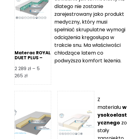
109 zł
5
dlatego nie zostanie
365 zł
zarejestrowany jako produkt
medyczny, który musi
spełniać skrupulatne wymogi
odciążenia kręgosłupa w
trakcie snu. Ma właściwości
chłodzące latem co
Materac ROYAL
DUET PLUS –
podwyższa komfort leżenia.
Foam Royal
2 289
zł
–
5
Zakres
265
zł
cen:
od
2
Z
289 zł
materiału
w
do
ysokoelast
5
ycznego
zo
265 zł
stały
zaprojekto