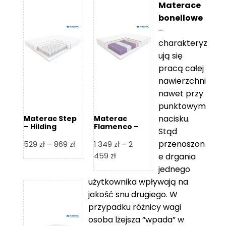
Materace
bonellowe
–
charakteryz
ują się
pracą całej
nawierzchni
nawet przy
punktowym
nacisku.
Materac Step
Materac
– Hilding
Flamenco –
Stąd
Hilding
przenoszon
Zakres
529
zł
–
869
zł
1 349
zł
–
2
cen:
Zakres
459
zł
e drgania
od
cen:
jednego
529 zł
od
użytkownika wpływają na
do
1
jakość snu drugiego. W
869 zł
349 zł
przypadku różnicy wagi
do
osoba lżejsza “wpada” w
2