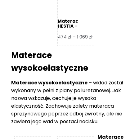
Materac
HESTIA –
Frankhauer
Zakres
474
zł
–
1 069
zł
cen:
od
Materace
474 zł
do
wysokoelastyczne
1
069 zł
Materace wysokoelastyczne
– wkład został
wykonany w pełni z piany poliuretanowej. Jak
nazwa wskazuje, cechuje je wysoka
elastyczność. Zachowuje zalety materaca
sprężynowego poprzez odbój zwrotny, ale nie
zawiera jego wad w postaci nacisku.
Materace