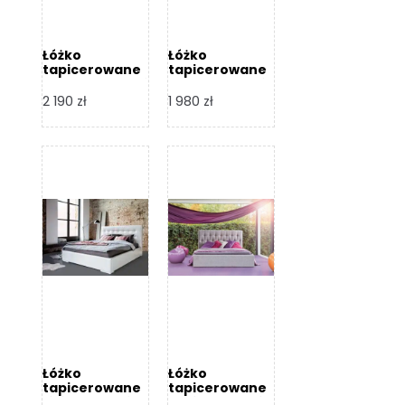
Łóżko
Łóżko
tapicerowane
tapicerowane
Arezzo – Dormi
Largo – Dormi
Design
Design
2 190
zł
1 980
zł
Łóżko
Łóżko
tapicerowane
tapicerowane
Livia – Dormi
Katia – Dormi