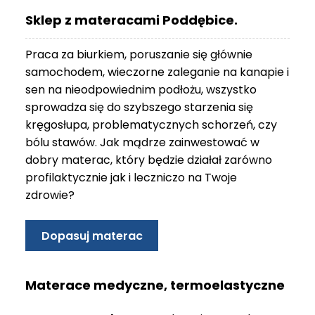
O
Sklep z materacami Poddębice.
N
T
Praca za biurkiem, poruszanie się głównie
A
K
samochodem, wieczorne zaleganie na kanapie i
T
sen na nieodpowiednim podłożu, wszystko
sprowadza się do szybszego starzenia się
B
kręgosłupa, problematycznych schorzeń, czy
L
bólu stawów. Jak mądrze zainwestować w
O
G
dobry materac, który będzie działał zarówno
profilaktycznie jak i leczniczo na Twoje
W
zdrowie?
Y
P
R
Dopasuj materac
Z
E
D
Materace medyczne, termoelastyczne
A
Ż