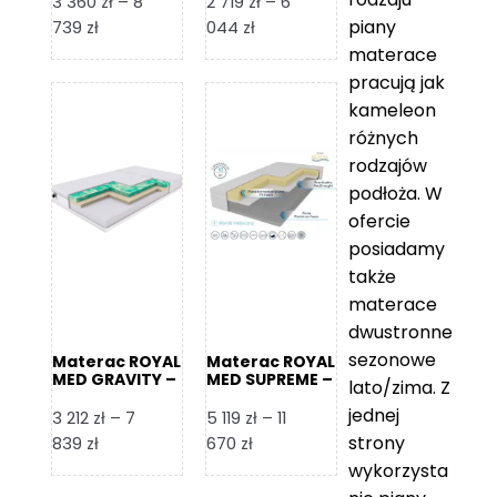
3 360
zł
–
8
2 719
zł
–
6
piany
Zakres
Zakres
739
zł
044
zł
cen:
cen:
materace
od
od
pracują jak
3
2
kameleon
360 zł
719 zł
różnych
do
do
rodzajów
8
6
podłoża. W
739 zł
044 zł
ofercie
posiadamy
także
materace
dwustronne
sezonowe
Materac ROYAL
Materac ROYAL
MED GRAVITY –
MED SUPREME –
lato/zima. Z
Foam Royal
Foam Royal
jednej
3 212
zł
–
7
5 119
zł
–
11
strony
Zakres
Zakres
839
zł
670
zł
cen:
cen:
wykorzysta
od
od