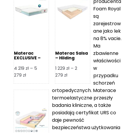
producenta
Foam Royal
są
zarejestrow
ane jako lek
na 8% vacie.
Ma
zbawienne
Materac
Materac Salsa
EXCLUSIVE –
– Hilding
właściwości
Senactive
w
4 219
zł
–
5
1 229
zł
–
2
Zakres
Zakres
279
zł
279
zł
przypadku
cen:
cen:
schorzeń
od
od
ortopedycznych. Materace
4
1
termoelastyczne przeszły
219 zł
229 zł
badania kliniczne, a także
do
do
posiadają certyfikat URS co
5
2
daje pewność
279 zł
279 zł
bezpieczeństwa użytkowania