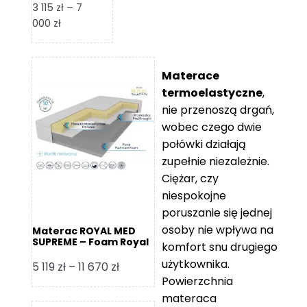
3 115
zł
–
7
Zakres
000
zł
cen:
od
3
Materace
115 zł
termoelastyczne
,
do
nie przenoszą drgań,
7
wobec czego dwie
000 zł
połówki działają
zupełnie niezależnie.
Ciężar, czy
niespokojne
poruszanie się jednej
osoby nie wpływa na
Materac ROYAL MED
SUPREME – Foam Royal
komfort snu drugiego
użytkownika.
Zakres
5 119
zł
–
11 670
zł
Powierzchnia
cen:
materaca
od