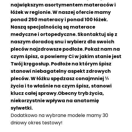
R
największym asortymentem materaców i
A
łóżek w regionie. W naszej ofercie mamy
C
ponad 250 materacy i ponad 100 łóżek.
E
Naszą specjalnością są materace
medyczne i ortopedyczne. Skontaktuj się z
Ł
Ó
naszym doradcą snu i wybierz dla swoich
Ż
pleców najzdrowsze podłoże. Pokaż nam na
K
czym śpisz, a powiemy Ci w jakim stanie jest
A
Twój kręgosłup. Podłoże na którym śpisz
stanowi niebagatelny aspekt zdrowych
M
pleców. W łóżku spędzasz conajmniej ⅓
A
T
życia i to właśnie na czym śpisz, stanowi
E
klucz całej sprawy.Obecny tryb życia,
R
niekorzystnie wpływa na anatomię
A
sylwetki.
C
Dodatkowo na wybrane modele mamy 30
A
dniowy okres testowy!
K