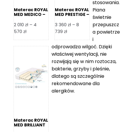
stosowania.
Piana
Materac ROYAL
Materac ROYAL
MED MEDICO –
MED PRESTIGE –
świetnie
Foam Royal
Foam Royal
przepuszcz
2 010
zł
–
4
3 360
zł
–
8
Zakres
Zakres
570
zł
739
zł
a powietrze
cen:
cen:
i
od
od
odprowadza wilgoć. Dzięki
2
3
właściwej wentylacji, nie
010 zł
360 zł
rozwijają się w nim roztocza,
do
do
bakterie, grzyby i pleśnie,
4
8
dlatego są szczególnie
570 zł
739 zł
rekomendowane dla
alergików.
Materac ROYAL
MED BRILLIANT
– Foam Royal