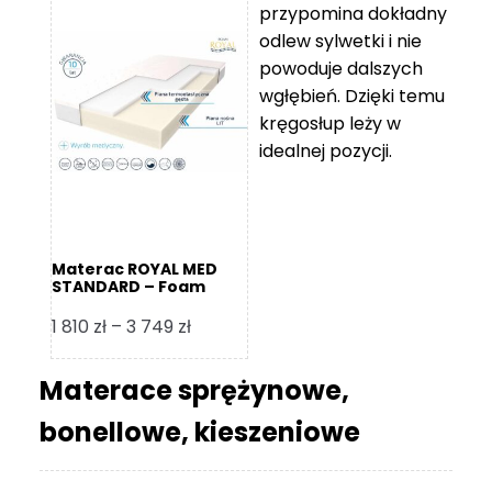
przypomina dokładny
5
odlew sylwetki i nie
119 zł
powoduje dalszych
do
wgłębień. Dzięki temu
11
kręgosłup leży w
670 zł
idealnej pozycji.
Materac ROYAL MED
STANDARD – Foam
Royal
Zakres
1 810
zł
–
3 749
zł
cen:
od
Materace sprężynowe,
1
bonellowe, kieszeniowe
810 zł
do
3