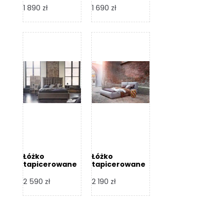
Design
Design
1 890
zł
1 690
zł
Łóżko
Łóżko
tapicerowane
tapicerowane
Flex – Dormi
Bari – Dormi
Design
Design
2 590
zł
2 190
zł