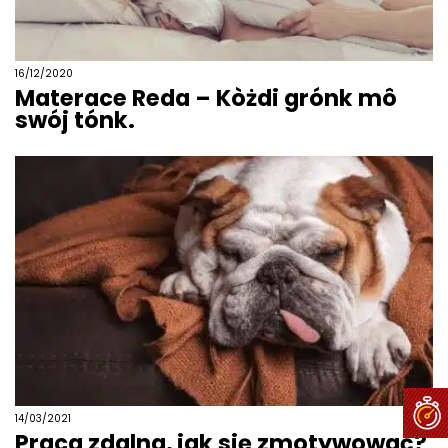
16/12/2020
Materace Reda – Kòżdi grónk mô
swój tónk.
14/03/2021
Praca zdalna, jak się zmotywować?