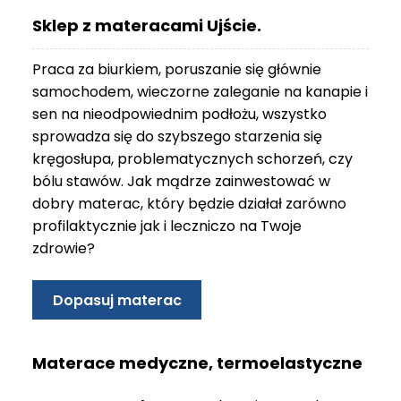
O
Sklep z materacami Ujście.
N
T
Praca za biurkiem, poruszanie się głównie
A
K
samochodem, wieczorne zaleganie na kanapie i
T
sen na nieodpowiednim podłożu, wszystko
sprowadza się do szybszego starzenia się
B
kręgosłupa, problematycznych schorzeń, czy
L
bólu stawów. Jak mądrze zainwestować w
O
G
dobry materac, który będzie działał zarówno
profilaktycznie jak i leczniczo na Twoje
W
zdrowie?
Y
P
R
Dopasuj materac
Z
E
D
Materace medyczne, termoelastyczne
A
Ż