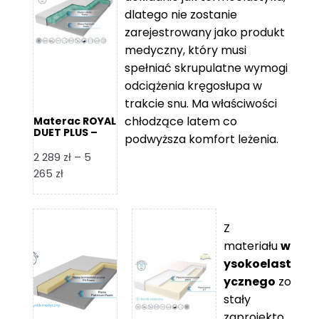
109 zł
5
dlatego nie zostanie
365 zł
zarejestrowany jako produkt
medyczny, który musi
spełniać skrupulatne wymogi
odciążenia kręgosłupa w
trakcie snu. Ma właściwości
chłodzące latem co
Materac ROYAL
DUET PLUS –
podwyższa komfort leżenia.
Foam Royal
2 289
zł
–
5
Zakres
265
zł
cen:
od
2
Z
289 zł
materiału
w
do
ysokoelast
5
ycznego
zo
265 zł
stały
zaprojekto