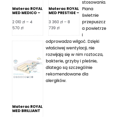
stosowania.
Piana
Materac ROYAL
Materac ROYAL
MED MEDICO –
MED PRESTIGE –
świetnie
Foam Royal
Foam Royal
przepuszcz
2 010
zł
–
4
3 360
zł
–
8
Zakres
Zakres
570
zł
739
zł
a powietrze
cen:
cen:
i
od
od
odprowadza wilgoć. Dzięki
2
3
właściwej wentylacji, nie
010 zł
360 zł
rozwijają się w nim roztocza,
do
do
bakterie, grzyby i pleśnie,
4
8
dlatego są szczególnie
570 zł
739 zł
rekomendowane dla
alergików.
Materac ROYAL
MED BRILLIANT
– Foam Royal