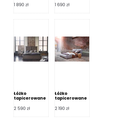
Design
Design
1 890
zł
1 690
zł
Łóżko
Łóżko
tapicerowane
tapicerowane
Flex – Dormi
Bari – Dormi
Design
Design
2 590
zł
2 190
zł