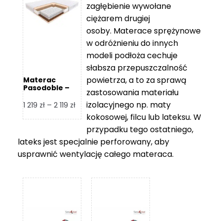
zagłębienie wywołane
459 zł
ciężarem drugiej
osoby. Materace sprężynowe
w odróżnieniu do innych
modeli podłoża cechuje
słabsza przepuszczalność
powietrza, a to za sprawą
Materac
Pasodoble –
zastosowania materiału
Hilding
izolacyjnego np. maty
Zakres
1 219
zł
–
2 119
zł
cen:
kokosowej, filcu lub lateksu. W
od
przypadku tego ostatniego,
1
lateks jest specjalnie perforowany, aby
219 zł
usprawnić wentylację całego materaca.
do
2
119 zł