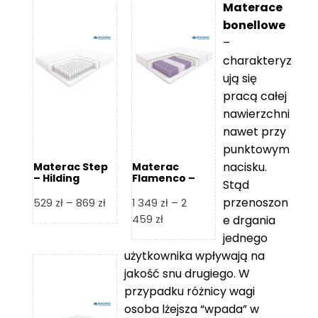
Materace
bonellowe
–
charakteryz
ują się
pracą całej
nawierzchni
nawet przy
punktowym
nacisku.
Materac Step
Materac
– Hilding
Flamenco –
Stąd
Hilding
przenoszon
Zakres
529
zł
–
869
zł
1 349
zł
–
2
cen:
Zakres
459
zł
e drgania
od
cen:
jednego
529 zł
od
użytkownika wpływają na
do
1
jakość snu drugiego. W
869 zł
349 zł
przypadku różnicy wagi
do
osoba lżejsza “wpada” w
2