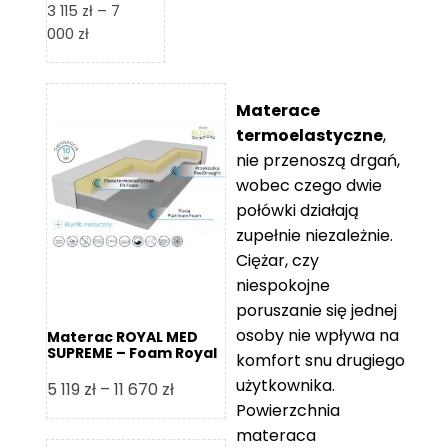
3 115
zł
–
7
Zakres
000
zł
cen:
od
3
Materace
115 zł
termoelastyczne
,
do
nie przenoszą drgań,
7
wobec czego dwie
000 zł
połówki działają
zupełnie niezależnie.
Ciężar, czy
niespokojne
poruszanie się jednej
osoby nie wpływa na
Materac ROYAL MED
SUPREME – Foam Royal
komfort snu drugiego
użytkownika.
Zakres
5 119
zł
–
11 670
zł
Powierzchnia
cen:
materaca
od