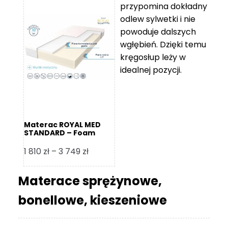
przypomina dokładny
5
odlew sylwetki i nie
119 zł
powoduje dalszych
do
wgłębień. Dzięki temu
11
kręgosłup leży w
670 zł
idealnej pozycji.
Materac ROYAL MED
STANDARD – Foam
Royal
Zakres
1 810
zł
–
3 749
zł
cen:
od
Materace sprężynowe,
1
bonellowe, kieszeniowe
810 zł
do
3