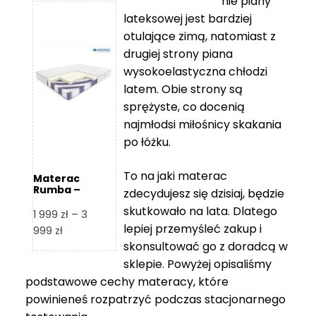
nie piany
3
5
lateksowej jest bardziej
212 zł
119 zł
otulające zimą, natomiast z
do
do
drugiej strony piana
7
11
wysokoelastyczna chłodzi
839 zł
670 zł
latem. Obie strony są
sprężyste, co docenią
najmłodsi miłośnicy skakania
po łóżku.
To na jaki materac
Materac
Rumba –
zdecydujesz się dzisiaj, będzie
Hilding
skutkowało na lata. Dlatego
1 999
zł
–
3
lepiej przemyśleć zakup i
Zakres
999
zł
skonsultować go z doradcą w
cen:
od
sklepie. Powyżej opisaliśmy
1
podstawowe cechy materacy, które
999 zł
powinieneś rozpatrzyć podczas stacjonarnego
do