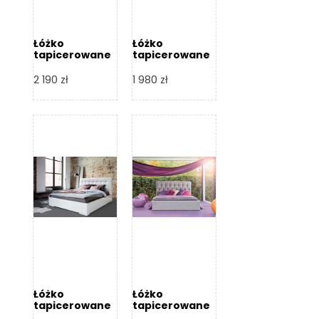
Łóżko
Łóżko
tapicerowane
tapicerowane
Arezzo – Dormi
Largo – Dormi
Design
Design
2 190
zł
1 980
zł
Łóżko
Łóżko
tapicerowane
tapicerowane
Livia – Dormi
Katia – Dormi