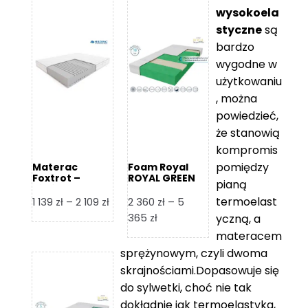
wysokoela
styczne
są
bardzo
wygodne w
użytkowaniu
, można
powiedzieć,
że stanowią
kompromis
pomiędzy
Materac
Foam Royal
Foxtrot –
ROYAL GREEN
pianą
Hilding
Materac
piankowy
termoelast
Zakres
1 139
zł
–
2 109
zł
2 360
zł
–
5
cen:
Zakres
365
zł
yczną, a
od
cen:
materacem
1
od
sprężynowym, czyli dwoma
139 zł
2
skrajnościami.Dopasowuje się
do
360 zł
do sylwetki, choć nie tak
2
do
dokładnie jak termoelastyka,