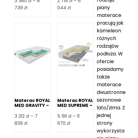
3 360
zł
–
8
2 719
zł
–
6
piany
Zakres
Zakres
739
zł
044
zł
cen:
cen:
materace
od
od
pracują jak
3
2
kameleon
360 zł
719 zł
różnych
do
do
rodzajów
8
6
podłoża. W
739 zł
044 zł
ofercie
posiadamy
także
materace
dwustronne
sezonowe
Materac ROYAL
Materac ROYAL
MED GRAVITY –
MED SUPREME –
lato/zima. Z
Foam Royal
Foam Royal
jednej
3 212
zł
–
7
5 119
zł
–
11
strony
Zakres
Zakres
839
zł
670
zł
cen:
cen:
wykorzysta
od
od