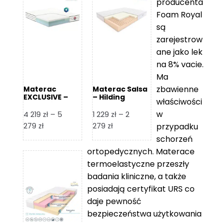
producenta
Foam Royal
są
zarejestrow
ane jako lek
na 8% vacie.
Ma
zbawienne
Materac
Materac Salsa
EXCLUSIVE –
– Hilding
właściwości
Senactive
w
4 219
zł
–
5
1 229
zł
–
2
Zakres
Zakres
279
zł
279
zł
przypadku
cen:
cen:
schorzeń
od
od
ortopedycznych. Materace
4
1
termoelastyczne przeszły
219 zł
229 zł
badania kliniczne, a także
do
do
posiadają certyfikat URS co
5
2
daje pewność
279 zł
279 zł
bezpieczeństwa użytkowania