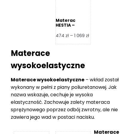
Materac
HESTIA –
Frankhauer
Zakres
474
zł
–
1 069
zł
cen:
od
Materace
474 zł
do
wysokoelastyczne
1
069 zł
Materace wysokoelastyczne
– wkład został
wykonany w pełni z piany poliuretanowej. Jak
nazwa wskazuje, cechuje je wysoka
elastyczność. Zachowuje zalety materaca
sprężynowego poprzez odbój zwrotny, ale nie
zawiera jego wad w postaci nacisku.
Materace