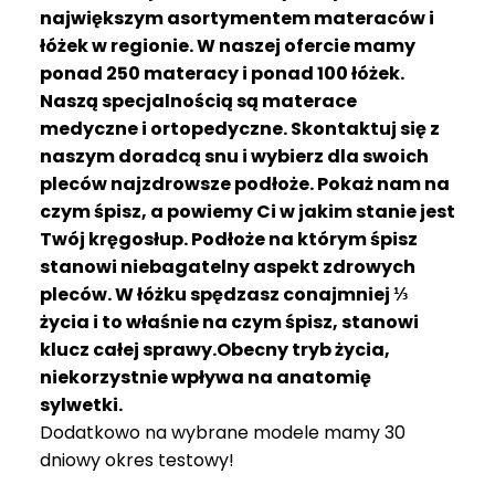
R
największym asortymentem materaców i
A
łóżek w regionie. W naszej ofercie mamy
C
ponad 250 materacy i ponad 100 łóżek.
E
Naszą specjalnością są materace
medyczne i ortopedyczne. Skontaktuj się z
Ł
Ó
naszym doradcą snu i wybierz dla swoich
Ż
pleców najzdrowsze podłoże. Pokaż nam na
K
czym śpisz, a powiemy Ci w jakim stanie jest
A
Twój kręgosłup. Podłoże na którym śpisz
stanowi niebagatelny aspekt zdrowych
M
pleców. W łóżku spędzasz conajmniej ⅓
A
T
życia i to właśnie na czym śpisz, stanowi
E
klucz całej sprawy.Obecny tryb życia,
R
niekorzystnie wpływa na anatomię
A
sylwetki.
C
Dodatkowo na wybrane modele mamy 30
A
dniowy okres testowy!
K