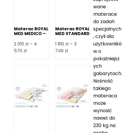
wane
materace
do zadań
specjalnych
Materac ROYAL
Materac ROYAL
MED MEDICO –
MED STANDARD
, czyli dla
Foam Royal
– Foam Royal
użytkownikó
2 010
zł
–
4
1 810
zł
–
3
Zakres
Zakres
570
zł
749
zł
w o
cen:
cen:
pokaźniejsz
od
od
ych
2
1
gabarytach.
010 zł
810 zł
Nośność
do
do
takiego
4
3
materaca
570 zł
749 zł
może
wynosić
nawet do
230 kg na
osobę,