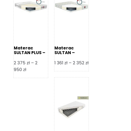
Materac
Materac
SULTAN PLUS –
SULTAN –
Senactive
Senactive
Zakres
2 375
zł
–
2
1 361
zł
–
2 352
zł
Zakres
cen:
950
zł
cen:
od
od
1
2
361 zł
375 zł
do
do
2
2
352 zł
950 zł