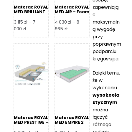
zapewniają
Materac ROYAL
Materac ROYAL
MED BRILLIANT
MED AIR – Foam
c
– Foam Royal
Royal
maksymaln
3 115
zł
–
7
4 030
zł
–
8
Zakres
Zakres
000
zł
865
zł
ą wygodę
cen:
cen:
przy
od
od
poprawnym
3
4
podparciu
115 zł
030 zł
kręgosłupa.
do
do
7
8
Dzięki temu,
000 zł
865 zł
że w
wykonaniu
wysokoela
stycznym
można
łączyć
Materac ROYAL
Materac ROYAL
MED PRESTIGE –
MED EMPIRE 2
różnego
Foam Royal
rodzaju