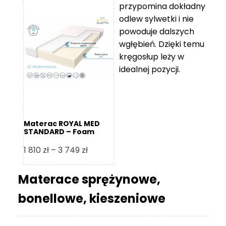
przypomina dokładny
5
odlew sylwetki i nie
119 zł
powoduje dalszych
do
wgłębień. Dzięki temu
11
kręgosłup leży w
670 zł
idealnej pozycji.
Materac ROYAL MED
STANDARD – Foam
Royal
Zakres
1 810
zł
–
3 749
zł
cen:
od
Materace sprężynowe,
1
bonellowe, kieszeniowe
810 zł
do
3