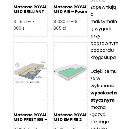
zapewniają
Materac ROYAL
Materac ROYAL
MED BRILLIANT
MED AIR – Foam
c
– Foam Royal
Royal
maksymaln
3 115
zł
–
7
4 030
zł
–
8
Zakres
Zakres
000
zł
865
zł
ą wygodę
cen:
cen:
przy
od
od
poprawnym
3
4
podparciu
115 zł
030 zł
kręgosłupa.
do
do
7
8
Dzięki temu,
000 zł
865 zł
że w
wykonaniu
wysokoela
stycznym
można
łączyć
Materac ROYAL
Materac ROYAL
MED PRESTIGE –
MED EMPIRE 2
różnego
Foam Royal
rodzaju