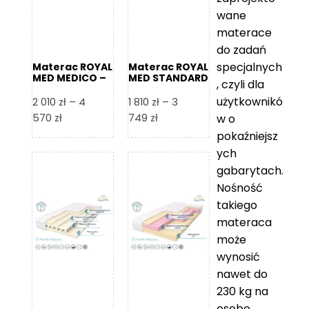
wane
materace
do zadań
specjalnych
Materac ROYAL
Materac ROYAL
MED MEDICO –
MED STANDARD
, czyli dla
Foam Royal
– Foam Royal
użytkownikó
2 010
zł
–
4
1 810
zł
–
3
Zakres
Zakres
570
zł
749
zł
w o
cen:
cen:
pokaźniejsz
od
od
ych
2
1
gabarytach.
010 zł
810 zł
Nośność
do
do
takiego
4
3
materaca
570 zł
749 zł
może
wynosić
nawet do
230 kg na
osobę,