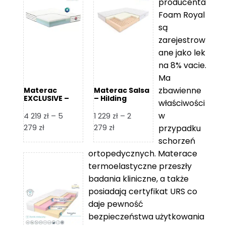
producenta
Foam Royal
są
zarejestrow
ane jako lek
na 8% vacie.
Ma
zbawienne
Materac
Materac Salsa
EXCLUSIVE –
– Hilding
właściwości
Senactive
w
4 219
zł
–
5
1 229
zł
–
2
Zakres
Zakres
279
zł
279
zł
przypadku
cen:
cen:
schorzeń
od
od
ortopedycznych. Materace
4
1
termoelastyczne przeszły
219 zł
229 zł
badania kliniczne, a także
do
do
posiadają certyfikat URS co
5
2
daje pewność
279 zł
279 zł
bezpieczeństwa użytkowania