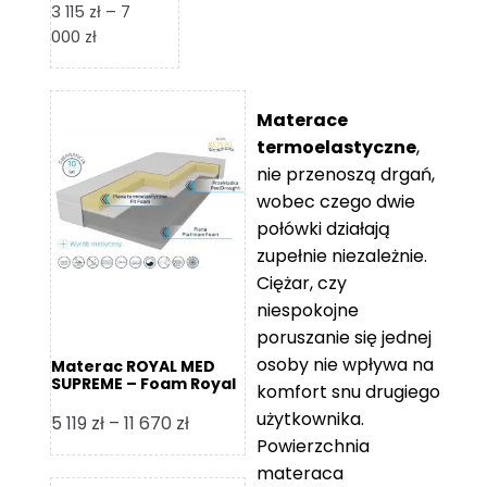
3 115
zł
–
7
Zakres
000
zł
cen:
od
3
Materace
115 zł
termoelastyczne
,
do
nie przenoszą drgań,
7
wobec czego dwie
000 zł
połówki działają
zupełnie niezależnie.
Ciężar, czy
niespokojne
poruszanie się jednej
osoby nie wpływa na
Materac ROYAL MED
SUPREME – Foam Royal
komfort snu drugiego
użytkownika.
Zakres
5 119
zł
–
11 670
zł
Powierzchnia
cen:
materaca
od