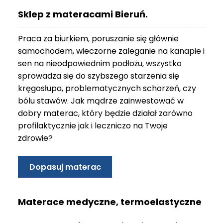
O
Sklep z materacami Bieruń.
N
T
Praca za biurkiem, poruszanie się głównie
A
K
samochodem, wieczorne zaleganie na kanapie i
T
sen na nieodpowiednim podłożu, wszystko
sprowadza się do szybszego starzenia się
B
kręgosłupa, problematycznych schorzeń, czy
L
bólu stawów. Jak mądrze zainwestować w
O
G
dobry materac, który będzie działał zarówno
profilaktycznie jak i leczniczo na Twoje
W
zdrowie?
Y
P
R
Dopasuj materac
Z
E
D
Materace medyczne, termoelastyczne
A
Ż