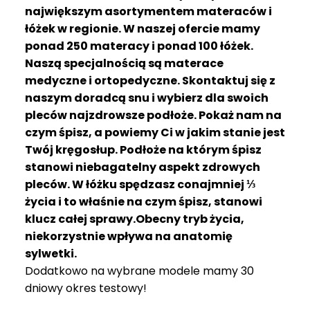
R
największym asortymentem materaców i
A
łóżek w regionie. W naszej ofercie mamy
C
ponad 250 materacy i ponad 100 łóżek.
E
Naszą specjalnością są materace
medyczne i ortopedyczne. Skontaktuj się z
Ł
Ó
naszym doradcą snu i wybierz dla swoich
Ż
pleców najzdrowsze podłoże. Pokaż nam na
K
czym śpisz, a powiemy Ci w jakim stanie jest
A
Twój kręgosłup. Podłoże na którym śpisz
stanowi niebagatelny aspekt zdrowych
M
pleców. W łóżku spędzasz conajmniej ⅓
A
T
życia i to właśnie na czym śpisz, stanowi
E
klucz całej sprawy.Obecny tryb życia,
R
niekorzystnie wpływa na anatomię
A
sylwetki.
C
Dodatkowo na wybrane modele mamy 30
A
dniowy okres testowy!
K