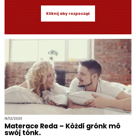
Kliknij aby rozpocząć
16/12/2020
Materace Reda – Kòżdi grónk mô
swój tónk.