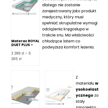
109 zł
5
dlatego nie zostanie
365 zł
zarejestrowany jako produkt
medyczny, który musi
spełniać skrupulatne wymogi
odciążenia kręgosłupa w
trakcie snu. Ma właściwości
chłodzące latem co
Materac ROYAL
DUET PLUS –
podwyższa komfort leżenia.
Foam Royal
2 289
zł
–
5
Zakres
265
zł
cen:
od
2
Z
289 zł
materiału
w
do
ysokoelast
5
ycznego
zo
265 zł
stały
zaprojekto