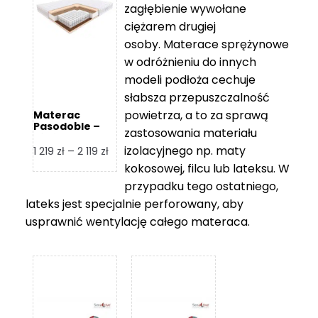
zagłębienie wywołane
459 zł
ciężarem drugiej
osoby. Materace sprężynowe
w odróżnieniu do innych
modeli podłoża cechuje
słabsza przepuszczalność
powietrza, a to za sprawą
Materac
Pasodoble –
zastosowania materiału
Hilding
izolacyjnego np. maty
Zakres
1 219
zł
–
2 119
zł
cen:
kokosowej, filcu lub lateksu. W
od
przypadku tego ostatniego,
1
lateks jest specjalnie perforowany, aby
219 zł
usprawnić wentylację całego materaca.
do
2
119 zł