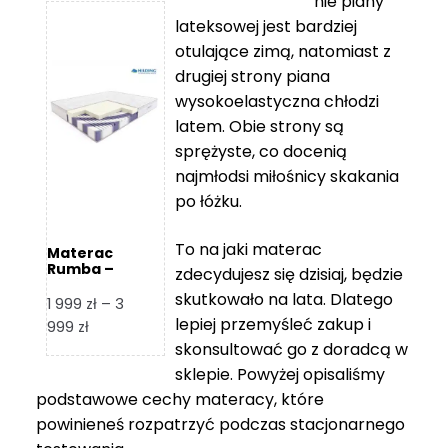
nie piany
3
5
lateksowej jest bardziej
212 zł
119 zł
otulające zimą, natomiast z
do
do
drugiej strony piana
7
11
wysokoelastyczna chłodzi
839 zł
670 zł
latem. Obie strony są
sprężyste, co docenią
najmłodsi miłośnicy skakania
po łóżku.
To na jaki materac
Materac
Rumba –
zdecydujesz się dzisiaj, będzie
Hilding
skutkowało na lata. Dlatego
1 999
zł
–
3
lepiej przemyśleć zakup i
Zakres
999
zł
skonsultować go z doradcą w
cen:
od
sklepie. Powyżej opisaliśmy
1
podstawowe cechy materacy, które
999 zł
powinieneś rozpatrzyć podczas stacjonarnego
do