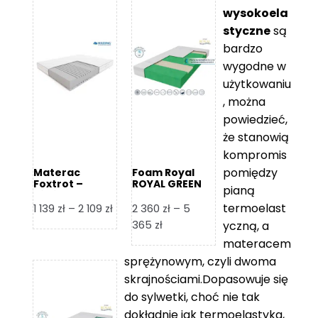
wysokoela
styczne
są
bardzo
wygodne w
użytkowaniu
, można
powiedzieć,
że stanowią
kompromis
pomiędzy
Materac
Foam Royal
Foxtrot –
ROYAL GREEN
pianą
Hilding
Materac
piankowy
termoelast
Zakres
1 139
zł
–
2 109
zł
2 360
zł
–
5
cen:
Zakres
365
zł
yczną, a
od
cen:
materacem
1
od
sprężynowym, czyli dwoma
139 zł
2
skrajnościami.Dopasowuje się
do
360 zł
do sylwetki, choć nie tak
2
do
dokładnie jak termoelastyka,