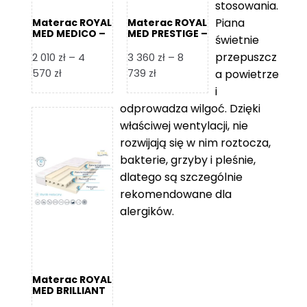
stosowania.
Piana
Materac ROYAL
Materac ROYAL
MED MEDICO –
MED PRESTIGE –
świetnie
Foam Royal
Foam Royal
przepuszcz
2 010
zł
–
4
3 360
zł
–
8
Zakres
Zakres
570
zł
739
zł
a powietrze
cen:
cen:
i
od
od
odprowadza wilgoć. Dzięki
2
3
właściwej wentylacji, nie
010 zł
360 zł
rozwijają się w nim roztocza,
do
do
bakterie, grzyby i pleśnie,
4
8
dlatego są szczególnie
570 zł
739 zł
rekomendowane dla
alergików.
Materac ROYAL
MED BRILLIANT
– Foam Royal