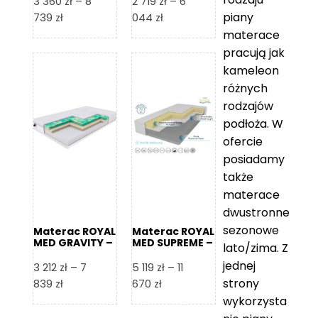
3 360
zł
–
8
2 719
zł
–
6
piany
Zakres
Zakres
739
zł
044
zł
cen:
cen:
materace
od
od
pracują jak
3
2
kameleon
360 zł
719 zł
różnych
do
do
rodzajów
8
6
podłoża. W
739 zł
044 zł
ofercie
posiadamy
także
materace
dwustronne
sezonowe
Materac ROYAL
Materac ROYAL
MED GRAVITY –
MED SUPREME –
lato/zima. Z
Foam Royal
Foam Royal
jednej
3 212
zł
–
7
5 119
zł
–
11
strony
Zakres
Zakres
839
zł
670
zł
cen:
cen:
wykorzysta
od
od