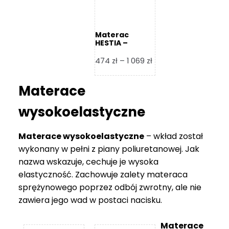
Materac
HESTIA –
Frankhauer
Zakres
474
zł
–
1 069
zł
cen:
od
Materace
474 zł
do
wysokoelastyczne
1
069 zł
Materace wysokoelastyczne
– wkład został
wykonany w pełni z piany poliuretanowej. Jak
nazwa wskazuje, cechuje je wysoka
elastyczność. Zachowuje zalety materaca
sprężynowego poprzez odbój zwrotny, ale nie
zawiera jego wad w postaci nacisku.
Materace