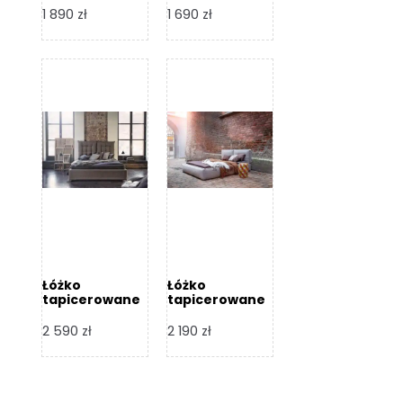
Design
Design
1 890
zł
1 690
zł
Łóżko
Łóżko
tapicerowane
tapicerowane
Flex – Dormi
Bari – Dormi
Design
Design
2 590
zł
2 190
zł