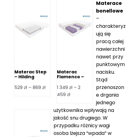
Materace
bonellowe
–
charakteryz
ują się
pracą całej
nawierzchni
nawet przy
punktowym
nacisku.
Materac Step
Materac
– Hilding
Flamenco –
Stąd
Hilding
przenoszon
Zakres
529
zł
–
869
zł
1 349
zł
–
2
cen:
Zakres
459
zł
e drgania
od
cen:
jednego
529 zł
od
użytkownika wpływają na
do
1
jakość snu drugiego. W
869 zł
349 zł
przypadku różnicy wagi
do
osoba lżejsza “wpada” w
2