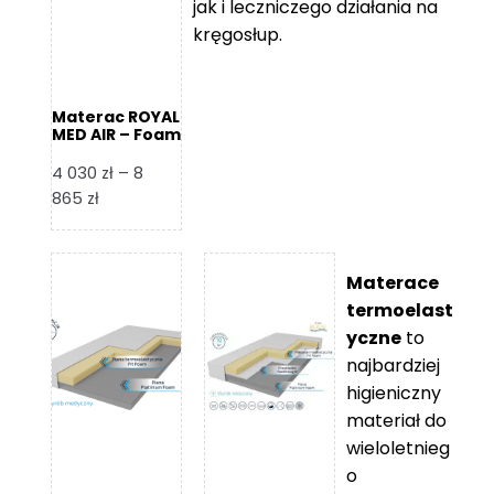
jak i leczniczego działania na
kręgosłup.
Materac ROYAL
MED AIR – Foam
Royal
4 030
zł
–
8
Zakres
865
zł
cen:
od
4
Materace
030 zł
termoelast
do
yczne
to
8
najbardziej
865 zł
higieniczny
materiał do
wieloletnieg
o