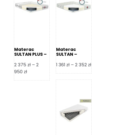
Materac
Materac
SULTAN PLUS –
SULTAN –
Senactive
Senactive
Zakres
2 375
zł
–
2
1 361
zł
–
2 352
zł
Zakres
cen:
950
zł
cen:
od
od
1
2
361 zł
375 zł
do
do
2
2
352 zł
950 zł