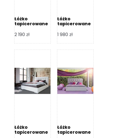
Łóżko
Łóżko
tapicerowane
tapicerowane
Arezzo – Dormi
Largo – Dormi
Design
Design
2 190
zł
1 980
zł
Łóżko
Łóżko
tapicerowane
tapicerowane
Livia – Dormi
Katia – Dormi