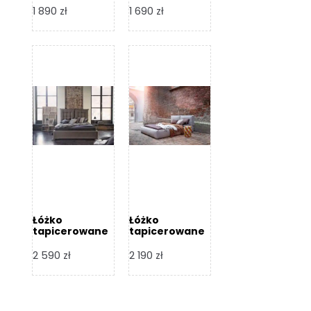
Design
Design
1 890
zł
1 690
zł
Łóżko
Łóżko
tapicerowane
tapicerowane
Flex – Dormi
Bari – Dormi
Design
Design
2 590
zł
2 190
zł