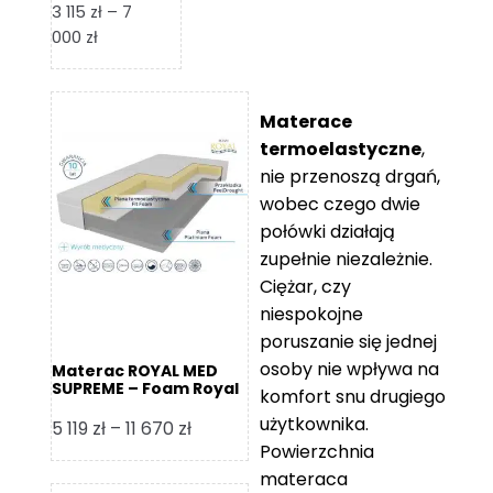
3 115
zł
–
7
Zakres
000
zł
cen:
od
3
Materace
115 zł
termoelastyczne
,
do
nie przenoszą drgań,
7
wobec czego dwie
000 zł
połówki działają
zupełnie niezależnie.
Ciężar, czy
niespokojne
poruszanie się jednej
osoby nie wpływa na
Materac ROYAL MED
SUPREME – Foam Royal
komfort snu drugiego
użytkownika.
Zakres
5 119
zł
–
11 670
zł
Powierzchnia
cen:
materaca
od