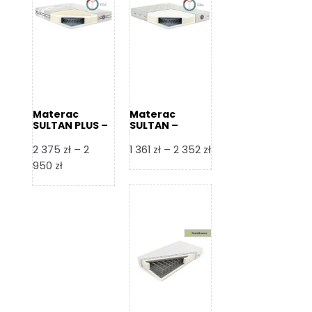
Materac
Materac
SULTAN PLUS –
SULTAN –
Senactive
Senactive
Zakres
2 375
zł
–
2
1 361
zł
–
2 352
zł
Zakres
cen:
950
zł
cen:
od
od
1
2
361 zł
375 zł
do
do
2
2
352 zł
950 zł