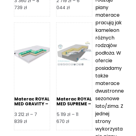
3 360
zł
–
8
2 719
zł
–
6
piany
Zakres
Zakres
739
zł
044
zł
cen:
cen:
materace
od
od
pracują jak
3
2
kameleon
360 zł
719 zł
różnych
do
do
rodzajów
8
6
podłoża. W
739 zł
044 zł
ofercie
posiadamy
także
materace
dwustronne
sezonowe
Materac ROYAL
Materac ROYAL
MED GRAVITY –
MED SUPREME –
lato/zima. Z
Foam Royal
Foam Royal
jednej
3 212
zł
–
7
5 119
zł
–
11
strony
Zakres
Zakres
839
zł
670
zł
cen:
cen:
wykorzysta
od
od