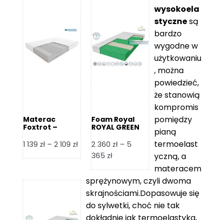
wysokoela
styczne
są
bardzo
wygodne w
użytkowaniu
, można
powiedzieć,
że stanowią
kompromis
pomiędzy
Materac
Foam Royal
Foxtrot –
ROYAL GREEN
pianą
Hilding
Materac
piankowy
termoelast
Zakres
1 139
zł
–
2 109
zł
2 360
zł
–
5
cen:
Zakres
365
zł
yczną, a
od
cen:
materacem
1
od
sprężynowym, czyli dwoma
139 zł
2
skrajnościami.Dopasowuje się
do
360 zł
do sylwetki, choć nie tak
2
do
dokładnie jak termoelastyka,