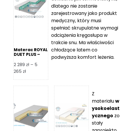
109 zł
5
dlatego nie zostanie
365 zł
zarejestrowany jako produkt
medyczny, który musi
spełniać skrupulatne wymogi
odciążenia kręgosłupa w
trakcie snu. Ma właściwości
chłodzące latem co
Materac ROYAL
DUET PLUS –
podwyższa komfort leżenia.
Foam Royal
2 289
zł
–
5
Zakres
265
zł
cen:
od
2
Z
289 zł
materiału
w
do
ysokoelast
5
ycznego
zo
265 zł
stały
zaprojekto