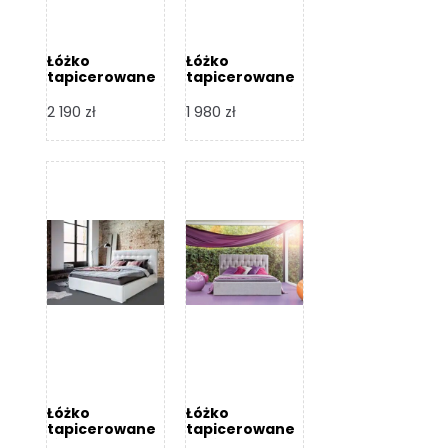
Łóżko
Łóżko
tapicerowane
tapicerowane
Arezzo – Dormi
Largo – Dormi
Design
Design
2 190
zł
1 980
zł
Łóżko
Łóżko
tapicerowane
tapicerowane
Livia – Dormi
Katia – Dormi