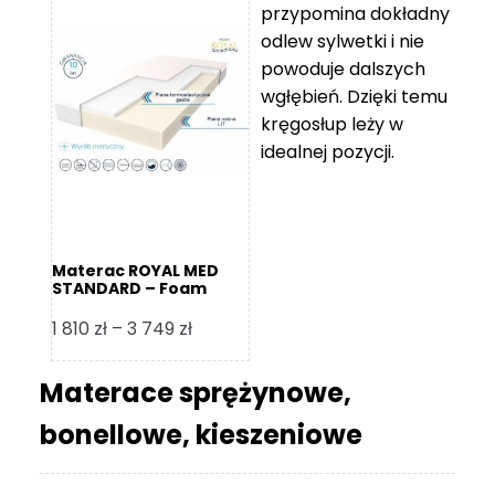
przypomina dokładny
5
odlew sylwetki i nie
119 zł
powoduje dalszych
do
wgłębień. Dzięki temu
11
kręgosłup leży w
670 zł
idealnej pozycji.
Materac ROYAL MED
STANDARD – Foam
Royal
Zakres
1 810
zł
–
3 749
zł
cen:
od
Materace sprężynowe,
1
bonellowe, kieszeniowe
810 zł
do
3