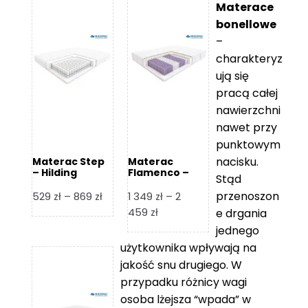
Materace
bonellowe
–
charakteryz
ują się
pracą całej
nawierzchni
nawet przy
punktowym
nacisku.
Materac Step
Materac
– Hilding
Flamenco –
Stąd
Hilding
przenoszon
Zakres
529
zł
–
869
zł
1 349
zł
–
2
cen:
Zakres
459
zł
e drgania
od
cen:
jednego
529 zł
od
użytkownika wpływają na
do
1
jakość snu drugiego. W
869 zł
349 zł
przypadku różnicy wagi
do
osoba lżejsza “wpada” w
2