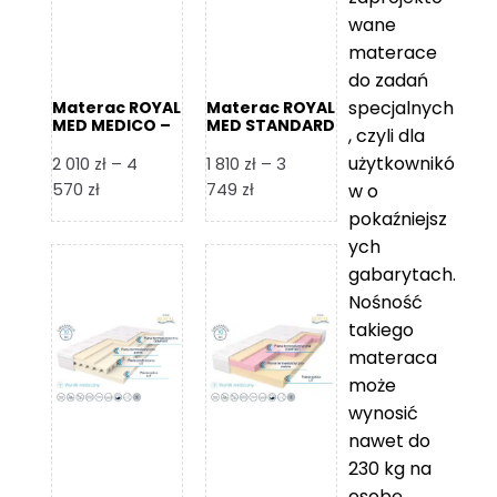
wane
materace
do zadań
specjalnych
Materac ROYAL
Materac ROYAL
MED MEDICO –
MED STANDARD
, czyli dla
Foam Royal
– Foam Royal
użytkownikó
2 010
zł
–
4
1 810
zł
–
3
Zakres
Zakres
570
zł
749
zł
w o
cen:
cen:
pokaźniejsz
od
od
ych
2
1
gabarytach.
010 zł
810 zł
Nośność
do
do
takiego
4
3
materaca
570 zł
749 zł
może
wynosić
nawet do
230 kg na
osobę,