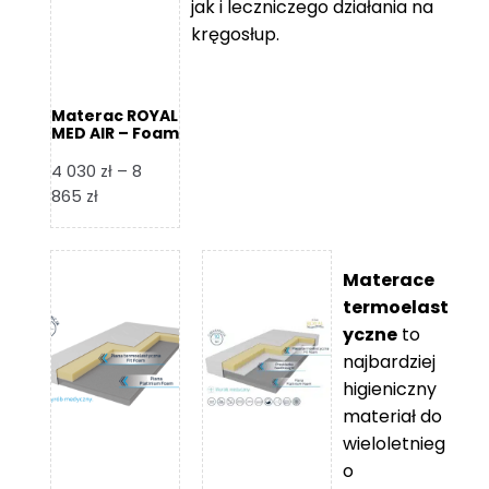
jak i leczniczego działania na
kręgosłup.
Materac ROYAL
MED AIR – Foam
Royal
4 030
zł
–
8
Zakres
865
zł
cen:
od
4
Materace
030 zł
termoelast
do
yczne
to
8
najbardziej
865 zł
higieniczny
materiał do
wieloletnieg
o