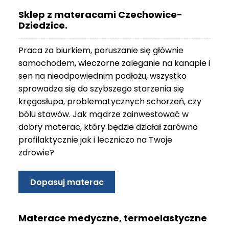
O
Sklep z materacami Czechowice-
N
Dziedzice.
T
A
Praca za biurkiem, poruszanie się głównie
K
T
samochodem, wieczorne zaleganie na kanapie i
sen na nieodpowiednim podłożu, wszystko
B
sprowadza się do szybszego starzenia się
L
kręgosłupa, problematycznych schorzeń, czy
O
bólu stawów. Jak mądrze zainwestować w
G
dobry materac, który będzie działał zarówno
W
profilaktycznie jak i leczniczo na Twoje
Y
zdrowie?
P
R
Z
Dopasuj materac
E
D
A
Materace medyczne, termoelastyczne
Ż