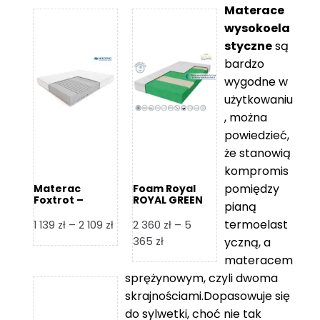
Materace
wysokoela
styczne
są
bardzo
wygodne w
użytkowaniu
, można
powiedzieć,
że stanowią
kompromis
pomiędzy
Materac
Foam Royal
Foxtrot –
ROYAL GREEN
pianą
Hilding
Materac
piankowy
termoelast
Zakres
1 139
zł
–
2 109
zł
2 360
zł
–
5
cen:
Zakres
365
zł
yczną, a
od
cen:
materacem
1
od
sprężynowym, czyli dwoma
139 zł
2
skrajnościami.Dopasowuje się
do
360 zł
do sylwetki, choć nie tak