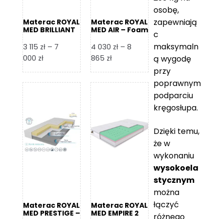
osobę,
zapewniają
Materac ROYAL
Materac ROYAL
MED BRILLIANT
MED AIR – Foam
c
– Foam Royal
Royal
maksymaln
3 115
zł
–
7
4 030
zł
–
8
Zakres
Zakres
000
zł
865
zł
ą wygodę
cen:
cen:
przy
od
od
poprawnym
3
4
podparciu
115 zł
030 zł
kręgosłupa.
do
do
7
8
Dzięki temu,
000 zł
865 zł
że w
wykonaniu
wysokoela
stycznym
można
łączyć
Materac ROYAL
Materac ROYAL
MED PRESTIGE –
MED EMPIRE 2
różnego