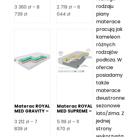
Foam Royal
rodzaju
3 360
zł
–
8
2 719
zł
–
6
piany
Zakres
Zakres
739
zł
044
zł
cen:
cen:
materace
od
od
pracują jak
3
2
kameleon
360 zł
719 zł
różnych
do
do
rodzajów
8
6
podłoża. W
739 zł
044 zł
ofercie
posiadamy
także
materace
dwustronne
sezonowe
Materac ROYAL
Materac ROYAL
MED GRAVITY –
MED SUPREME –
lato/zima. Z
Foam Royal
Foam Royal
jednej
3 212
zł
–
7
5 119
zł
–
11
strony
Zakres
Zakres
839
zł
670
zł
cen:
cen:
wykorzysta