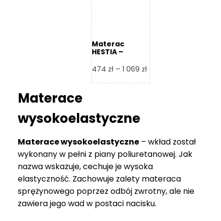
Materac
HESTIA –
Frankhauer
Zakres
474
zł
–
1 069
zł
cen:
od
Materace
474 zł
do
wysokoelastyczne
1
069 zł
Materace wysokoelastyczne
– wkład został
wykonany w pełni z piany poliuretanowej. Jak
nazwa wskazuje, cechuje je wysoka
elastyczność. Zachowuje zalety materaca
sprężynowego poprzez odbój zwrotny, ale nie
zawiera jego wad w postaci nacisku.