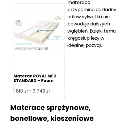
materaca
od
przypomina dokładny
5
odlew sylwetki i nie
119 zł
powoduje dalszych
do
wgłębień. Dzięki temu
11
kręgosłup leży w
670 zł
idealnej pozycji.
Materac ROYAL MED
STANDARD – Foam
Royal
Zakres
1 810
zł
–
3 749
zł
cen:
od
Materace sprężynowe,
1
bonellowe, kieszeniowe
810 zł
do