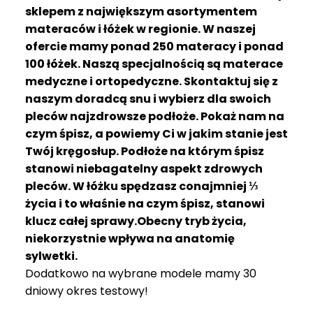
R
sklepem z największym asortymentem
A
materaców i łóżek w regionie. W naszej
C
ofercie mamy ponad 250 materacy i ponad
E
100 łóżek. Naszą specjalnością są materace
medyczne i ortopedyczne. Skontaktuj się z
Ł
Ó
naszym doradcą snu i wybierz dla swoich
Ż
pleców najzdrowsze podłoże. Pokaż nam na
K
czym śpisz, a powiemy Ci w jakim stanie jest
A
Twój kręgosłup. Podłoże na którym śpisz
stanowi niebagatelny aspekt zdrowych
M
pleców. W łóżku spędzasz conajmniej ⅓
A
T
życia i to właśnie na czym śpisz, stanowi
E
klucz całej sprawy.Obecny tryb życia,
R
niekorzystnie wpływa na anatomię
A
sylwetki.
C
Dodatkowo na wybrane modele mamy 30
A
dniowy okres testowy!
K