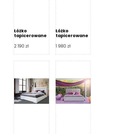
Łóżko
Łóżko
tapicerowane
tapicerowane
Arezzo – Dormi
Largo – Dormi
Design
Design
2 190
zł
1 980
zł