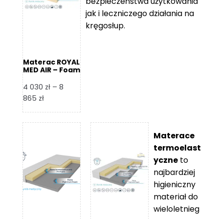
bezpieczeństwa użytkowania
jak i leczniczego działania na
kręgosłup.
Materac ROYAL
MED AIR – Foam
Royal
4 030
zł
–
8
Zakres
865
zł
cen:
od
4
Materace
030 zł
termoelast
do
yczne
to
8
najbardziej
865 zł
higieniczny
materiał do
wieloletnieg