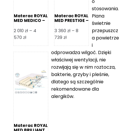
o
stosowania.
Piana
Materac ROYAL
Materac ROYAL
MED MEDICO –
MED PRESTIGE –
świetnie
Foam Royal
Foam Royal
przepuszcz
2 010
zł
–
4
3 360
zł
–
8
Zakres
Zakres
570
zł
739
zł
a powietrze
cen:
cen:
i
od
od
odprowadza wilgoć. Dzięki
2
3
właściwej wentylacji, nie
010 zł
360 zł
rozwijają się w nim roztocza,
do
do
bakterie, grzyby i pleśnie,
4
8
dlatego są szczególnie
570 zł
739 zł
rekomendowane dla
alergików.
Materac ROYAL
MED BRILLIANT