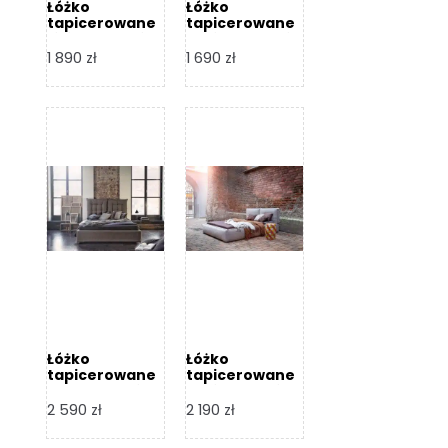
Łóżko
Łóżko
tapicerowane
tapicerowane
Livia – Dormi
Katia – Dormi
Design
Design
1 890
zł
1 690
zł
Łóżko
Łóżko
tapicerowane
tapicerowane
Flex – Dormi
Bari – Dormi
Design
Design
2 590
zł
2 190
zł