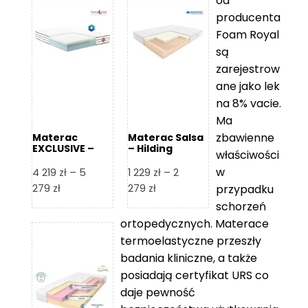
od
producenta
Foam Royal
są
zarejestrow
ane jako lek
na 8% vacie.
Ma
zbawienne
Materac
Materac Salsa
EXCLUSIVE –
– Hilding
właściwości
Senactive
w
4 219
zł
–
5
1 229
zł
–
2
Zakres
Zakres
279
zł
279
zł
przypadku
cen:
cen:
schorzeń
od
od
ortopedycznych. Materace
4
1
termoelastyczne przeszły
219 zł
229 zł
badania kliniczne, a także
do
do
posiadają certyfikat URS co
5
2
daje pewność
279 zł
279 zł