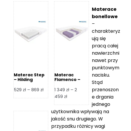
Materace
bonellowe
–
charakteryz
ują się
pracą całej
nawierzchni
nawet przy
punktowym
nacisku.
Materac Step
Materac
– Hilding
Flamenco –
Stąd
Hilding
przenoszon
Zakres
529
zł
–
869
zł
1 349
zł
–
2
cen:
Zakres
459
zł
e drgania
od
cen:
jednego
529 zł
od
użytkownika wpływają na
do
1
jakość snu drugiego. W
869 zł
349 zł
przypadku różnicy wagi
do