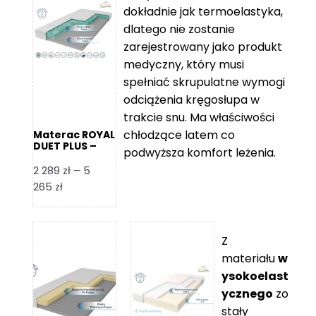
2
do
dokładnie jak termoelastyka,
109 zł
5
dlatego nie zostanie
365 zł
zarejestrowany jako produkt
medyczny, który musi
spełniać skrupulatne wymogi
odciążenia kręgosłupa w
trakcie snu. Ma właściwości
chłodzące latem co
Materac ROYAL
DUET PLUS –
podwyższa komfort leżenia.
Foam Royal
2 289
zł
–
5
Zakres
265
zł
cen:
od
2
Z
289 zł
materiału
w
do
ysokoelast
5
ycznego
zo
265 zł
stały