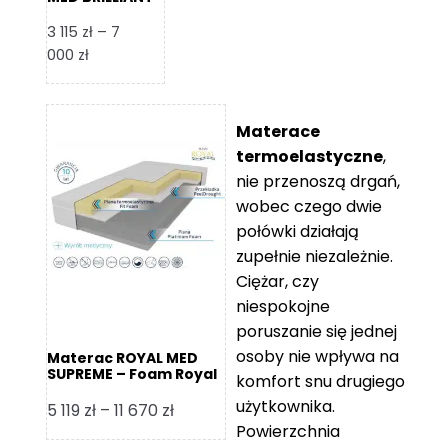
– Foam Royal
3 115
zł
–
7
Zakres
000
zł
cen:
od
3
Materace
115 zł
termoelastyczne
,
do
nie przenoszą drgań,
7
wobec czego dwie
000 zł
połówki działają
zupełnie niezależnie.
Ciężar, czy
niespokojne
poruszanie się jednej
osoby nie wpływa na
Materac ROYAL MED
SUPREME – Foam Royal
komfort snu drugiego
użytkownika.
Zakres
5 119
zł
–
11 670
zł
Powierzchnia
cen: