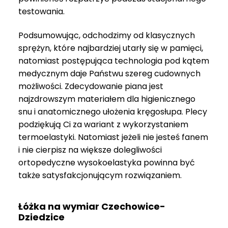
do
testowania.
3
999 zł
Podsumowując, odchodzimy od klasycznych
sprężyn, które najbardziej utarły się w pamięci,
natomiast postępująca technologia pod kątem
medycznym daje Państwu szereg cudownych
możliwości. Zdecydowanie piana jest
najzdrowszym materiałem dla higienicznego
snu i anatomicznego ułożenia kręgosłupa. Plecy
podziękują Ci za wariant z wykorzystaniem
termoelastyki. Natomiast jeżeli nie jesteś fanem
i nie cierpisz na większe dolegliwości
ortopedyczne wysokoelastyka powinna być
także satysfakcjonującym rozwiązaniem.
Łóżka na wymiar Czechowice-
Dziedzice