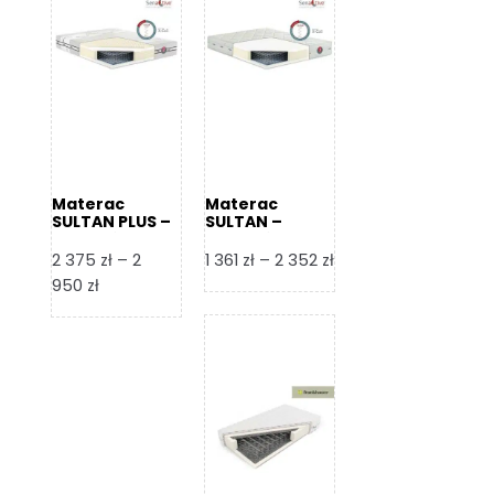
Materac
Materac
SULTAN PLUS –
SULTAN –
Senactive
Senactive
Zakres
2 375
zł
–
2
1 361
zł
–
2 352
zł
Zakres
cen:
950
zł
cen:
od
od
1
2
361 zł
375 zł
do
do
2
2
352 zł
950 zł