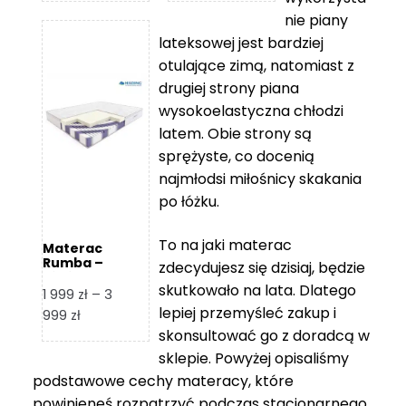
od
od
nie piany
3
5
lateksowej jest bardziej
212 zł
119 zł
otulające zimą, natomiast z
do
do
drugiej strony piana
7
11
wysokoelastyczna chłodzi
839 zł
670 zł
latem. Obie strony są
sprężyste, co docenią
najmłodsi miłośnicy skakania
po łóżku.
To na jaki materac
Materac
Rumba –
zdecydujesz się dzisiaj, będzie
Hilding
skutkowało na lata. Dlatego
1 999
zł
–
3
lepiej przemyśleć zakup i
Zakres
999
zł
skonsultować go z doradcą w
cen:
od
sklepie. Powyżej opisaliśmy
1
podstawowe cechy materacy, które
999 zł
powinieneś rozpatrzyć podczas stacjonarnego