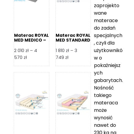
zaprojekto
wane
materace
do zadań
specjalnych
Materac ROYAL
Materac ROYAL
MED MEDICO –
MED STANDARD
, czyli dla
Foam Royal
– Foam Royal
użytkownikó
2 010
zł
–
4
1 810
zł
–
3
Zakres
Zakres
570
zł
749
zł
w o
cen:
cen:
pokaźniejsz
od
od
ych
2
1
gabarytach.
010 zł
810 zł
Nośność
do
do
takiego
4
3
materaca
570 zł
749 zł
może
wynosić
nawet do
230 kg na