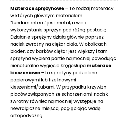
3
Materace sprężynowe
– To rodzaj materacy
749 zł
w których głównym materiałem
“fundamentem” jest metal, a więc
wykorzystanie sprężyn pod różną postacią.
Działanie sprężyny działa głównie poprzez
nacisk zwrotny na ciężar ciała. W okolicach
bioder, czy barków ciężar jest większy i tam
sprężyna wypiera partie najmocniej powodując
nienaturalne wygięcie kręgosłupa.
materace
kieszeniowe
– to sprężyny podzielone
papierowymi lub fizelinowymi
kieszeniami/tubami. W przypadku krzywizn
placów związanych ze schorzeniami, nacisk
zwrotny również najmocniej występuje na
newralgiczne miejsca, pogłębiając wadę
ortopedyczną.