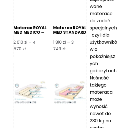
wane
materace
do zadań
specjalnych
Materac ROYAL
Materac ROYAL
MED MEDICO –
MED STANDARD
, czyli dla
Foam Royal
– Foam Royal
użytkownikó
2 010
zł
–
4
1 810
zł
–
3
Zakres
Zakres
570
zł
749
zł
w o
cen:
cen:
pokaźniejsz
od
od
ych
2
1
gabarytach.
010 zł
810 zł
Nośność
do
do
takiego
4
3
materaca
570 zł
749 zł
może
wynosić
nawet do
230 kg na
osobę,