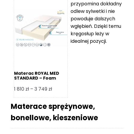
przypomina dokładny
5
odlew sylwetki i nie
119 zł
powoduje dalszych
do
wgłębień. Dzięki temu
11
kręgosłup leży w
670 zł
idealnej pozycji.
Materac ROYAL MED
STANDARD – Foam
Royal
Zakres
1 810
zł
–
3 749
zł
cen:
od
Materace sprężynowe,
1
bonellowe, kieszeniowe
810 zł
do
3