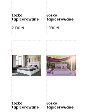
Łóżko
Łóżko
tapicerowane
tapicerowane
Arezzo – Dormi
Largo – Dormi
Design
Design
2 190
zł
1 980
zł
Łóżko
Łóżko
tapicerowane
tapicerowane
Livia – Dormi
Katia – Dormi