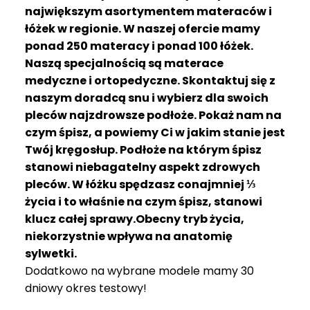
R
największym asortymentem materaców i
A
łóżek w regionie. W naszej ofercie mamy
C
ponad 250 materacy i ponad 100 łóżek.
E
Naszą specjalnością są materace
medyczne i ortopedyczne. Skontaktuj się z
Ł
Ó
naszym doradcą snu i wybierz dla swoich
Ż
pleców najzdrowsze podłoże. Pokaż nam na
K
czym śpisz, a powiemy Ci w jakim stanie jest
A
Twój kręgosłup. Podłoże na którym śpisz
stanowi niebagatelny aspekt zdrowych
M
pleców. W łóżku spędzasz conajmniej ⅓
A
T
życia i to właśnie na czym śpisz, stanowi
E
klucz całej sprawy.Obecny tryb życia,
R
niekorzystnie wpływa na anatomię
A
sylwetki.
C
Dodatkowo na wybrane modele mamy 30
A
dniowy okres testowy!
K