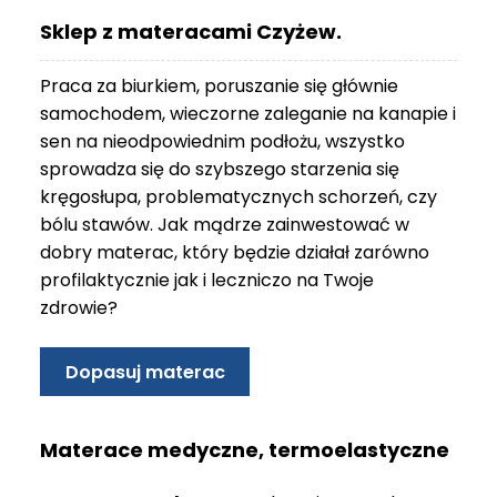
O
Sklep z materacami Czyżew.
N
T
Praca za biurkiem, poruszanie się głównie
A
K
samochodem, wieczorne zaleganie na kanapie i
T
sen na nieodpowiednim podłożu, wszystko
sprowadza się do szybszego starzenia się
B
kręgosłupa, problematycznych schorzeń, czy
L
bólu stawów. Jak mądrze zainwestować w
O
G
dobry materac, który będzie działał zarówno
profilaktycznie jak i leczniczo na Twoje
W
zdrowie?
Y
P
R
Dopasuj materac
Z
E
D
Materace medyczne, termoelastyczne
A
Ż