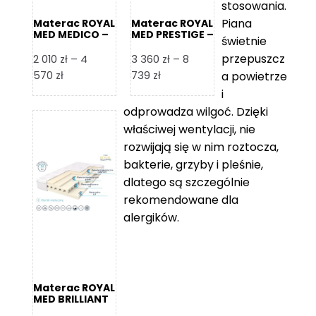
stosowania.
Piana
Materac ROYAL
Materac ROYAL
MED MEDICO –
MED PRESTIGE –
świetnie
Foam Royal
Foam Royal
przepuszcz
2 010
zł
–
4
3 360
zł
–
8
Zakres
Zakres
570
zł
739
zł
a powietrze
cen:
cen:
i
od
od
odprowadza wilgoć. Dzięki
2
3
właściwej wentylacji, nie
010 zł
360 zł
rozwijają się w nim roztocza,
do
do
bakterie, grzyby i pleśnie,
4
8
dlatego są szczególnie
570 zł
739 zł
rekomendowane dla
alergików.
Materac ROYAL
MED BRILLIANT
– Foam Royal