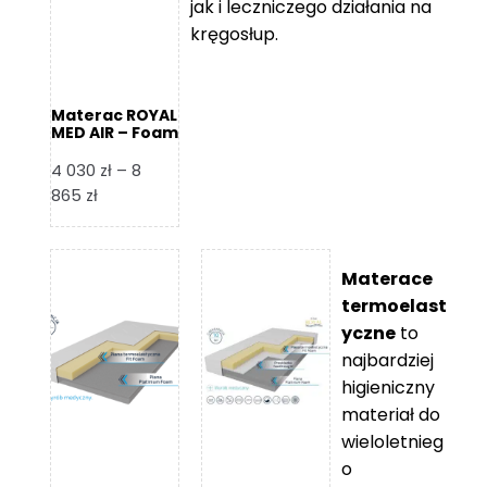
jak i leczniczego działania na
kręgosłup.
Materac ROYAL
MED AIR – Foam
Royal
4 030
zł
–
8
Zakres
865
zł
cen:
od
4
Materace
030 zł
termoelast
do
yczne
to
8
najbardziej
865 zł
higieniczny
materiał do
wieloletnieg
o