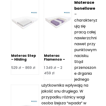
Materace
bonellowe
–
charakteryz
ują się
pracą całej
nawierzchni
nawet przy
punktowym
nacisku.
Materac Step
Materac
– Hilding
Flamenco –
Stąd
Hilding
przenoszon
Zakres
529
zł
–
869
zł
1 349
zł
–
2
cen:
Zakres
459
zł
e drgania
od
cen:
jednego
529 zł
od
użytkownika wpływają na
do
1
jakość snu drugiego. W
869 zł
349 zł
przypadku różnicy wagi
do
osoba lżejsza “wpada” w
2