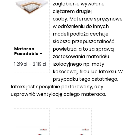
zagłębienie wywołane
459 zł
ciężarem drugiej
osoby. Materace sprężynowe
w odróżnieniu do innych
modeli podłoża cechuje
słabsza przepuszczalność
powietrza, a to za sprawą
Materac
Pasodoble –
zastosowania materiału
Hilding
izolacyjnego np. maty
Zakres
1 219
zł
–
2 119
zł
cen:
kokosowej, filcu lub lateksu. W
od
przypadku tego ostatniego,
1
lateks jest specjalnie perforowany, aby
219 zł
usprawnić wentylację całego materaca.
do
2
119 zł