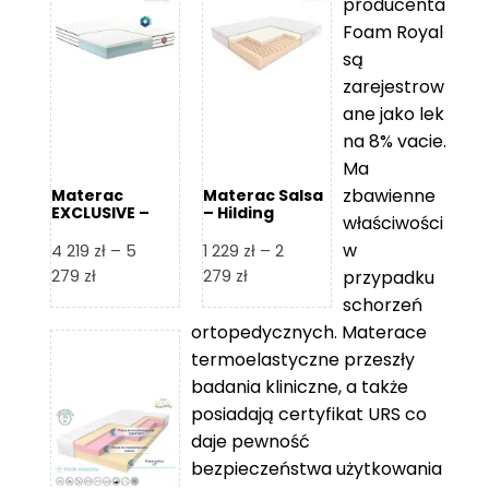
producenta
Foam Royal
są
zarejestrow
ane jako lek
na 8% vacie.
Ma
zbawienne
Materac
Materac Salsa
EXCLUSIVE –
– Hilding
właściwości
Senactive
w
4 219
zł
–
5
1 229
zł
–
2
Zakres
Zakres
279
zł
279
zł
przypadku
cen:
cen:
schorzeń
od
od
ortopedycznych. Materace
4
1
termoelastyczne przeszły
219 zł
229 zł
badania kliniczne, a także
do
do
posiadają certyfikat URS co
5
2
daje pewność
279 zł
279 zł
bezpieczeństwa użytkowania