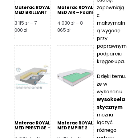
zapewniają
Materac ROYAL
Materac ROYAL
MED BRILLIANT
MED AIR – Foam
c
– Foam Royal
Royal
maksymaln
3 115
zł
–
7
4 030
zł
–
8
Zakres
Zakres
000
zł
865
zł
ą wygodę
cen:
cen:
przy
od
od
poprawnym
3
4
podparciu
115 zł
030 zł
kręgosłupa.
do
do
7
8
Dzięki temu,
000 zł
865 zł
że w
wykonaniu
wysokoela
stycznym
można
łączyć
Materac ROYAL
Materac ROYAL
MED PRESTIGE –
MED EMPIRE 2
różnego
Foam Royal
rodzaju