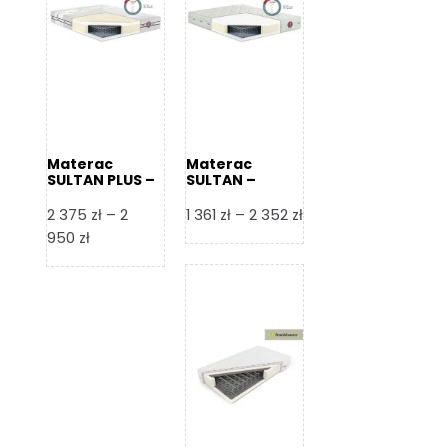
Materac
Materac
SULTAN PLUS –
SULTAN –
Senactive
Senactive
Zakres
2 375
zł
–
2
1 361
zł
–
2 352
zł
Zakres
cen:
950
zł
cen:
od
od
1
2
361 zł
375 zł
do
do
2
2
352 zł
950 zł