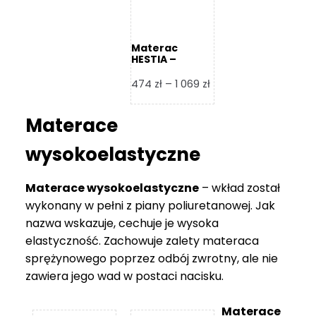
Materac
HESTIA –
Frankhauer
Zakres
474
zł
–
1 069
zł
cen:
od
Materace
474 zł
do
wysokoelastyczne
1
069 zł
Materace wysokoelastyczne
– wkład został
wykonany w pełni z piany poliuretanowej. Jak
nazwa wskazuje, cechuje je wysoka
elastyczność. Zachowuje zalety materaca
sprężynowego poprzez odbój zwrotny, ale nie
zawiera jego wad w postaci nacisku.
Materace