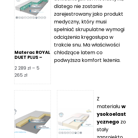
109 zł
5
dlatego nie zostanie
365 zł
zarejestrowany jako produkt
medyczny, który musi
spełniać skrupulatne wymogi
odciążenia kręgosłupa w
trakcie snu. Ma właściwości
chłodzące latem co
Materac ROYAL
DUET PLUS –
podwyższa komfort leżenia.
Foam Royal
2 289
zł
–
5
Zakres
265
zł
cen:
od
2
Z
289 zł
materiału
w
do
ysokoelast
5
ycznego
zo
265 zł
stały
zaprojekto