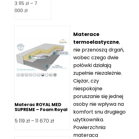
3 115
zł
–
7
Zakres
000
zł
cen:
od
3
Materace
115 zł
termoelastyczne
,
do
nie przenoszą drgań,
7
wobec czego dwie
000 zł
połówki działają
zupełnie niezależnie.
Ciężar, czy
niespokojne
poruszanie się jednej
osoby nie wpływa na
Materac ROYAL MED
SUPREME – Foam Royal
komfort snu drugiego
użytkownika.
Zakres
5 119
zł
–
11 670
zł
Powierzchnia
cen:
materaca
od