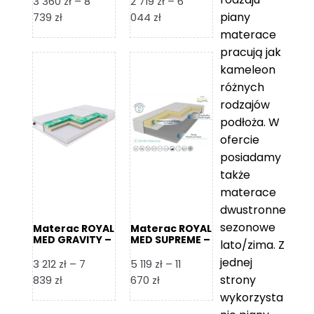
3 360
zł
–
8
2 719
zł
–
6
piany
Zakres
Zakres
739
zł
044
zł
cen:
cen:
materace
od
od
pracują jak
3
2
kameleon
360 zł
719 zł
różnych
do
do
rodzajów
8
6
podłoża. W
739 zł
044 zł
ofercie
posiadamy
także
materace
dwustronne
sezonowe
Materac ROYAL
Materac ROYAL
MED GRAVITY –
MED SUPREME –
lato/zima. Z
Foam Royal
Foam Royal
jednej
3 212
zł
–
7
5 119
zł
–
11
strony
Zakres
Zakres
839
zł
670
zł
cen:
cen:
wykorzysta
od
od