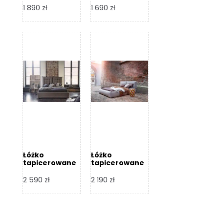
Design
Design
1 890
zł
1 690
zł
Łóżko
Łóżko
tapicerowane
tapicerowane
Flex – Dormi
Bari – Dormi
Design
Design
2 590
zł
2 190
zł