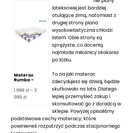
nie piany
3
5
lateksowej jest bardziej
212 zł
119 zł
otulające zimą, natomiast z
do
do
drugiej strony piana
7
11
wysokoelastyczna chłodzi
839 zł
670 zł
latem. Obie strony są
sprężyste, co docenią
najmłodsi miłośnicy skakania
po łóżku.
To na jaki materac
Materac
Rumba –
zdecydujesz się dzisiaj, będzie
Hilding
skutkowało na lata. Dlatego
1 999
zł
–
3
lepiej przemyśleć zakup i
Zakres
999
zł
skonsultować go z doradcą w
cen:
od
sklepie. Powyżej opisaliśmy
1
podstawowe cechy materacy, które
999 zł
powinieneś rozpatrzyć podczas stacjonarnego
do