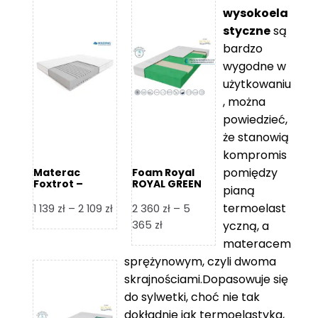
wysokoela
styczne
są
bardzo
wygodne w
użytkowaniu
, można
powiedzieć,
że stanowią
kompromis
pomiędzy
Materac
Foam Royal
Foxtrot –
ROYAL GREEN
pianą
Hilding
Materac
piankowy
termoelast
Zakres
1 139
zł
–
2 109
zł
2 360
zł
–
5
cen:
Zakres
365
zł
yczną, a
od
cen:
materacem
1
od
sprężynowym, czyli dwoma
139 zł
2
skrajnościami.Dopasowuje się
do
360 zł
do sylwetki, choć nie tak
2
do
dokładnie jak termoelastyka,