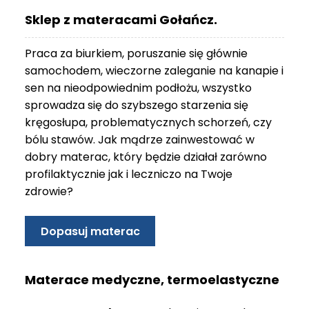
O
Sklep z materacami Gołańcz.
N
T
Praca za biurkiem, poruszanie się głównie
A
K
samochodem, wieczorne zaleganie na kanapie i
T
sen na nieodpowiednim podłożu, wszystko
sprowadza się do szybszego starzenia się
B
kręgosłupa, problematycznych schorzeń, czy
L
bólu stawów. Jak mądrze zainwestować w
O
G
dobry materac, który będzie działał zarówno
profilaktycznie jak i leczniczo na Twoje
W
zdrowie?
Y
P
R
Dopasuj materac
Z
E
D
Materace medyczne, termoelastyczne
A
Ż