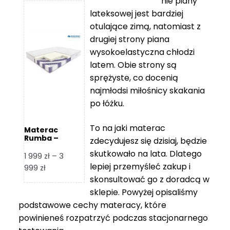
nie piany
3
5
lateksowej jest bardziej
212 zł
119 zł
otulające zimą, natomiast z
do
do
drugiej strony piana
7
11
wysokoelastyczna chłodzi
839 zł
670 zł
latem. Obie strony są
sprężyste, co docenią
najmłodsi miłośnicy skakania
po łóżku.
To na jaki materac
Materac
Rumba –
zdecydujesz się dzisiaj, będzie
Hilding
skutkowało na lata. Dlatego
1 999
zł
–
3
lepiej przemyśleć zakup i
Zakres
999
zł
skonsultować go z doradcą w
cen:
od
sklepie. Powyżej opisaliśmy
1
podstawowe cechy materacy, które
999 zł
powinieneś rozpatrzyć podczas stacjonarnego
do