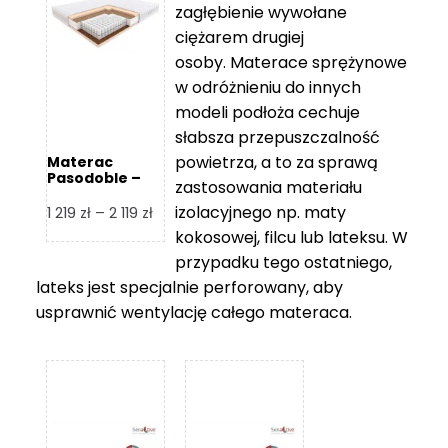
zagłębienie wywołane
459 zł
ciężarem drugiej
osoby. Materace sprężynowe
w odróżnieniu do innych
modeli podłoża cechuje
słabsza przepuszczalność
powietrza, a to za sprawą
Materac
Pasodoble –
zastosowania materiału
Hilding
izolacyjnego np. maty
Zakres
1 219
zł
–
2 119
zł
cen:
kokosowej, filcu lub lateksu. W
od
przypadku tego ostatniego,
1
lateks jest specjalnie perforowany, aby
219 zł
usprawnić wentylację całego materaca.
do
2
119 zł