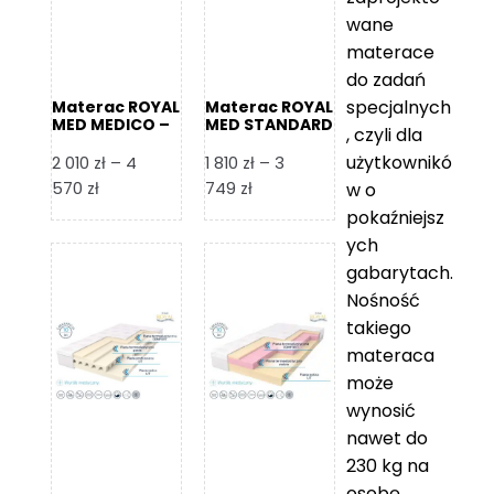
wane
materace
do zadań
specjalnych
Materac ROYAL
Materac ROYAL
MED MEDICO –
MED STANDARD
, czyli dla
Foam Royal
– Foam Royal
użytkownikó
2 010
zł
–
4
1 810
zł
–
3
Zakres
Zakres
570
zł
749
zł
w o
cen:
cen:
pokaźniejsz
od
od
ych
2
1
gabarytach.
010 zł
810 zł
Nośność
do
do
takiego
4
3
materaca
570 zł
749 zł
może
wynosić
nawet do
230 kg na
osobę,