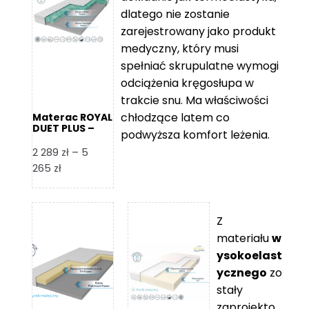
109 zł
5
dlatego nie zostanie
365 zł
zarejestrowany jako produkt
medyczny, który musi
spełniać skrupulatne wymogi
odciążenia kręgosłupa w
trakcie snu. Ma właściwości
chłodzące latem co
Materac ROYAL
DUET PLUS –
podwyższa komfort leżenia.
Foam Royal
2 289
zł
–
5
Zakres
265
zł
cen:
od
2
Z
289 zł
materiału
w
do
ysokoelast
5
ycznego
zo
265 zł
stały
zaprojekto