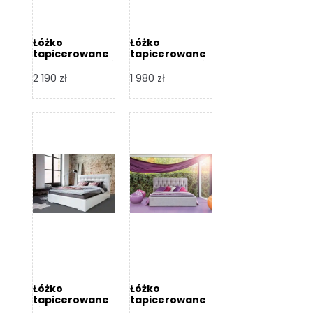
Łóżko
Łóżko
tapicerowane
tapicerowane
Arezzo – Dormi
Largo – Dormi
Design
Design
2 190
zł
1 980
zł
Łóżko
Łóżko
tapicerowane
tapicerowane
Livia – Dormi
Katia – Dormi