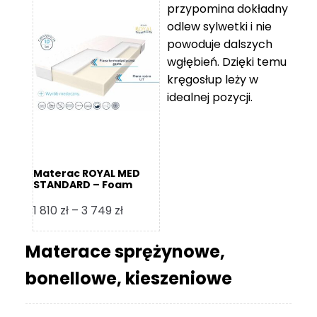
przypomina dokładny
5
odlew sylwetki i nie
119 zł
powoduje dalszych
do
wgłębień. Dzięki temu
11
kręgosłup leży w
670 zł
idealnej pozycji.
Materac ROYAL MED
STANDARD – Foam
Royal
Zakres
1 810
zł
–
3 749
zł
cen:
od
Materace sprężynowe,
1
bonellowe, kieszeniowe
810 zł
do
3