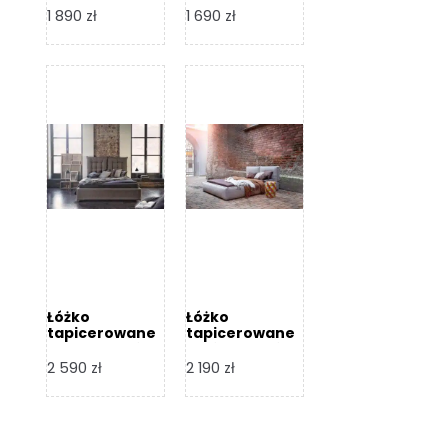
Design
Design
1 890
zł
1 690
zł
Łóżko
Łóżko
tapicerowane
tapicerowane
Flex – Dormi
Bari – Dormi
Design
Design
2 590
zł
2 190
zł