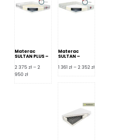
Materac
Materac
SULTAN PLUS –
SULTAN –
Senactive
Senactive
Zakres
2 375
zł
–
2
1 361
zł
–
2 352
zł
Zakres
cen:
950
zł
cen:
od
od
1
2
361 zł
375 zł
do
do
2
2
352 zł
950 zł