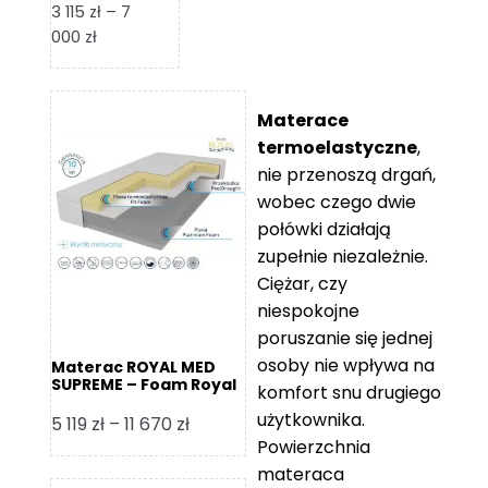
3 115
zł
–
7
Zakres
000
zł
cen:
od
3
Materace
115 zł
termoelastyczne
,
do
nie przenoszą drgań,
7
wobec czego dwie
000 zł
połówki działają
zupełnie niezależnie.
Ciężar, czy
niespokojne
poruszanie się jednej
osoby nie wpływa na
Materac ROYAL MED
SUPREME – Foam Royal
komfort snu drugiego
użytkownika.
Zakres
5 119
zł
–
11 670
zł
Powierzchnia
cen:
materaca
od