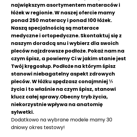
R
największym asortymentem materaców i
A
łóżek w regionie. W naszej ofercie mamy
C
ponad 250 materacy i ponad 100 łóżek.
E
Naszą specjalnością są materace
medyczne i ortopedyczne. Skontaktuj się z
Ł
Ó
naszym doradcą snu i wybierz dla swoich
Ż
pleców najzdrowsze podłoże. Pokaż nam na
K
czym śpisz, a powiemy Ci w jakim stanie jest
A
Twój kręgosłup. Podłoże na którym śpisz
stanowi niebagatelny aspekt zdrowych
M
pleców. W łóżku spędzasz conajmniej ⅓
A
T
życia i to właśnie na czym śpisz, stanowi
E
klucz całej sprawy.Obecny tryb życia,
R
niekorzystnie wpływa na anatomię
A
sylwetki.
C
Dodatkowo na wybrane modele mamy 30
A
dniowy okres testowy!
K