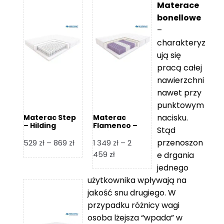
Materace
bonellowe
–
charakteryz
ują się
pracą całej
nawierzchni
nawet przy
punktowym
nacisku.
Materac Step
Materac
– Hilding
Flamenco –
Stąd
Hilding
przenoszon
Zakres
529
zł
–
869
zł
1 349
zł
–
2
cen:
Zakres
459
zł
e drgania
od
cen:
jednego
529 zł
od
użytkownika wpływają na
do
1
jakość snu drugiego. W
869 zł
349 zł
przypadku różnicy wagi
do
osoba lżejsza “wpada” w
2