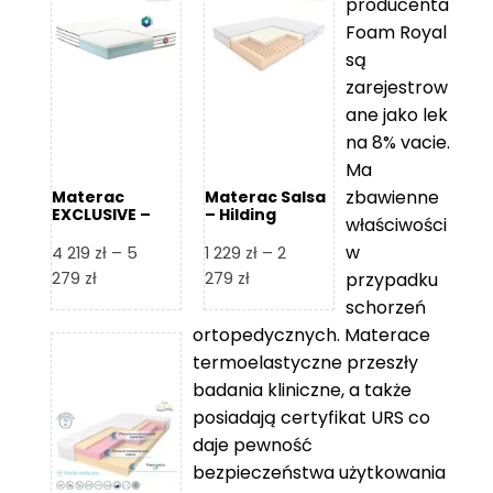
producenta
Foam Royal
są
zarejestrow
ane jako lek
na 8% vacie.
Ma
zbawienne
Materac
Materac Salsa
EXCLUSIVE –
– Hilding
właściwości
Senactive
w
4 219
zł
–
5
1 229
zł
–
2
Zakres
Zakres
279
zł
279
zł
przypadku
cen:
cen:
schorzeń
od
od
ortopedycznych. Materace
4
1
termoelastyczne przeszły
219 zł
229 zł
badania kliniczne, a także
do
do
posiadają certyfikat URS co
5
2
daje pewność
279 zł
279 zł
bezpieczeństwa użytkowania