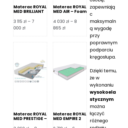
zapewniają
Materac ROYAL
Materac ROYAL
MED BRILLIANT
MED AIR – Foam
c
– Foam Royal
Royal
maksymaln
3 115
zł
–
7
4 030
zł
–
8
Zakres
Zakres
000
zł
865
zł
ą wygodę
cen:
cen:
przy
od
od
poprawnym
3
4
podparciu
115 zł
030 zł
kręgosłupa.
do
do
7
8
Dzięki temu,
000 zł
865 zł
że w
wykonaniu
wysokoela
stycznym
można
łączyć
Materac ROYAL
Materac ROYAL
MED PRESTIGE –
MED EMPIRE 2
różnego
Foam Royal
rodzaju