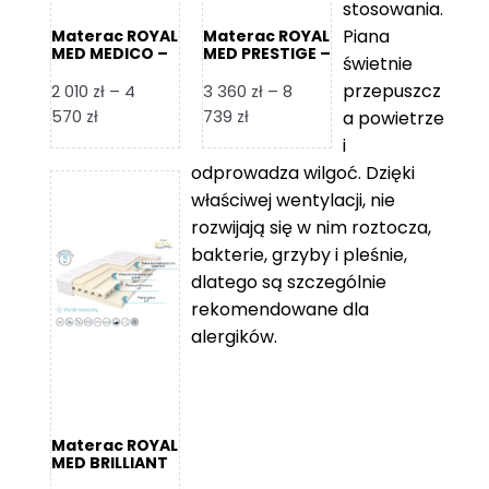
stosowania.
Piana
Materac ROYAL
Materac ROYAL
MED MEDICO –
MED PRESTIGE –
świetnie
Foam Royal
Foam Royal
przepuszcz
2 010
zł
–
4
3 360
zł
–
8
Zakres
Zakres
570
zł
739
zł
a powietrze
cen:
cen:
i
od
od
odprowadza wilgoć. Dzięki
2
3
właściwej wentylacji, nie
010 zł
360 zł
rozwijają się w nim roztocza,
do
do
bakterie, grzyby i pleśnie,
4
8
dlatego są szczególnie
570 zł
739 zł
rekomendowane dla
alergików.
Materac ROYAL
MED BRILLIANT
– Foam Royal