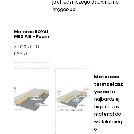
jak i leczniczego działania na
kręgosłup.
Materac ROYAL
MED AIR – Foam
Royal
4 030
zł
–
8
Zakres
865
zł
cen:
od
4
Materace
030 zł
termoelast
do
yczne
to
8
najbardziej
865 zł
higieniczny
materiał do
wieloletnieg
o