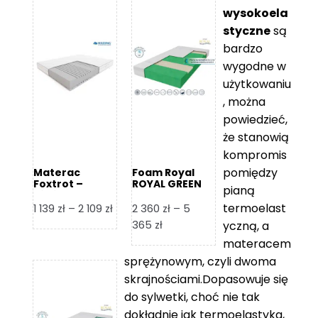
wysokoela
styczne
są
bardzo
wygodne w
użytkowaniu
, można
powiedzieć,
że stanowią
kompromis
pomiędzy
Materac
Foam Royal
Foxtrot –
ROYAL GREEN
pianą
Hilding
Materac
piankowy
termoelast
Zakres
1 139
zł
–
2 109
zł
2 360
zł
–
5
cen:
Zakres
365
zł
yczną, a
od
cen:
materacem
1
od
sprężynowym, czyli dwoma
139 zł
2
skrajnościami.Dopasowuje się
do
360 zł
do sylwetki, choć nie tak
2
do
dokładnie jak termoelastyka,