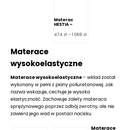
Materac
HESTIA –
Frankhauer
Zakres
474
zł
–
1 069
zł
cen:
od
Materace
474 zł
do
wysokoelastyczne
1
069 zł
Materace wysokoelastyczne
– wkład został
wykonany w pełni z piany poliuretanowej. Jak
nazwa wskazuje, cechuje je wysoka
elastyczność. Zachowuje zalety materaca
sprężynowego poprzez odbój zwrotny, ale nie
zawiera jego wad w postaci nacisku.
Materace