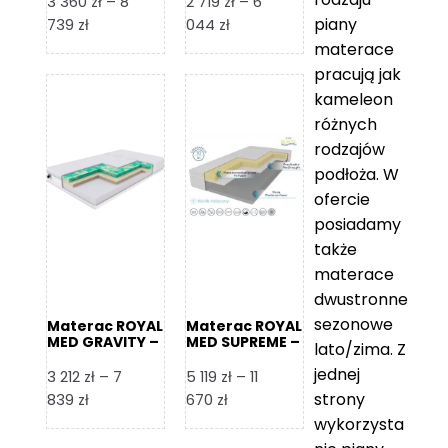
3 360
zł
–
8
2 719
zł
–
6
piany
Zakres
Zakres
739
zł
044
zł
cen:
cen:
materace
od
od
pracują jak
3
2
kameleon
360 zł
719 zł
różnych
do
do
rodzajów
8
6
podłoża. W
739 zł
044 zł
ofercie
posiadamy
także
materace
dwustronne
sezonowe
Materac ROYAL
Materac ROYAL
MED GRAVITY –
MED SUPREME –
lato/zima. Z
Foam Royal
Foam Royal
jednej
3 212
zł
–
7
5 119
zł
–
11
strony
Zakres
Zakres
839
zł
670
zł
cen:
cen:
wykorzysta
od
od