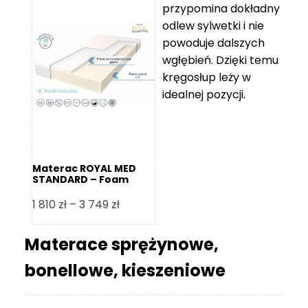
przypomina dokładny
5
odlew sylwetki i nie
119 zł
powoduje dalszych
do
wgłębień. Dzięki temu
11
kręgosłup leży w
670 zł
idealnej pozycji.
Materac ROYAL MED
STANDARD – Foam
Royal
Zakres
1 810
zł
–
3 749
zł
cen:
od
Materace sprężynowe,
1
bonellowe, kieszeniowe
810 zł
do
3