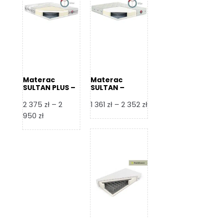
Materac
Materac
SULTAN PLUS –
SULTAN –
Senactive
Senactive
Zakres
2 375
zł
–
2
1 361
zł
–
2 352
zł
Zakres
cen:
950
zł
cen:
od
od
1
2
361 zł
375 zł
do
do
2
2
352 zł
950 zł