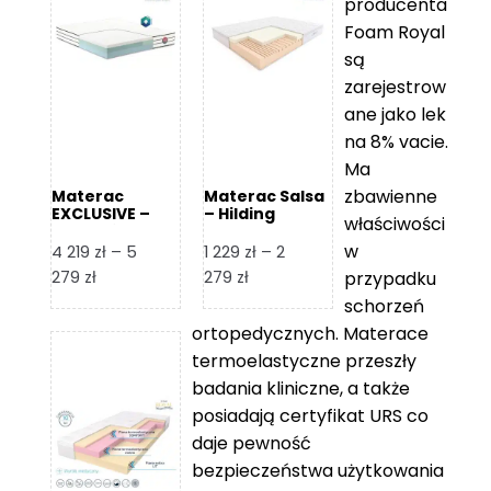
producenta
Foam Royal
są
zarejestrow
ane jako lek
na 8% vacie.
Ma
zbawienne
Materac
Materac Salsa
EXCLUSIVE –
– Hilding
właściwości
Senactive
w
4 219
zł
–
5
1 229
zł
–
2
Zakres
Zakres
279
zł
279
zł
przypadku
cen:
cen:
schorzeń
od
od
ortopedycznych. Materace
4
1
termoelastyczne przeszły
219 zł
229 zł
badania kliniczne, a także
do
do
posiadają certyfikat URS co
5
2
daje pewność
279 zł
279 zł
bezpieczeństwa użytkowania