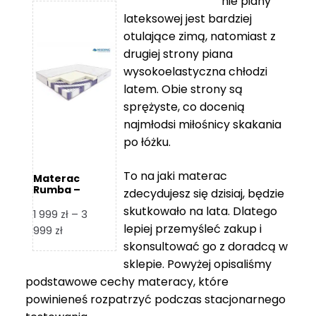
nie piany
3
5
lateksowej jest bardziej
212 zł
119 zł
otulające zimą, natomiast z
do
do
drugiej strony piana
7
11
wysokoelastyczna chłodzi
839 zł
670 zł
latem. Obie strony są
sprężyste, co docenią
najmłodsi miłośnicy skakania
po łóżku.
To na jaki materac
Materac
Rumba –
zdecydujesz się dzisiaj, będzie
Hilding
skutkowało na lata. Dlatego
1 999
zł
–
3
lepiej przemyśleć zakup i
Zakres
999
zł
skonsultować go z doradcą w
cen:
od
sklepie. Powyżej opisaliśmy
1
podstawowe cechy materacy, które
999 zł
powinieneś rozpatrzyć podczas stacjonarnego
do