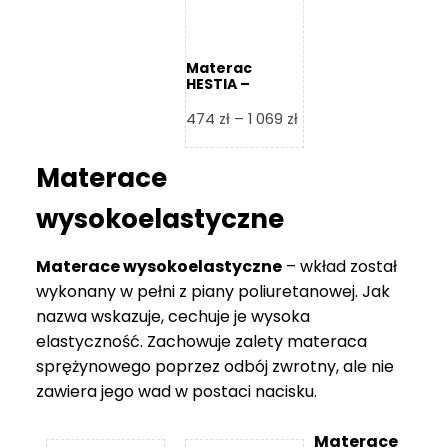
Materac
HESTIA –
Frankhauer
Zakres
474
zł
–
1 069
zł
cen:
od
Materace
474 zł
do
wysokoelastyczne
1
069 zł
Materace wysokoelastyczne
– wkład został
wykonany w pełni z piany poliuretanowej. Jak
nazwa wskazuje, cechuje je wysoka
elastyczność. Zachowuje zalety materaca
sprężynowego poprzez odbój zwrotny, ale nie
zawiera jego wad w postaci nacisku.
Materace