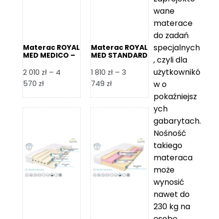
wane
materace
do zadań
specjalnych
Materac ROYAL
Materac ROYAL
MED MEDICO –
MED STANDARD
, czyli dla
Foam Royal
– Foam Royal
użytkownikó
2 010
zł
–
4
1 810
zł
–
3
Zakres
Zakres
570
zł
749
zł
w o
cen:
cen:
pokaźniejsz
od
od
ych
2
1
gabarytach.
010 zł
810 zł
Nośność
do
do
takiego
4
3
materaca
570 zł
749 zł
może
wynosić
nawet do
230 kg na
osobę,