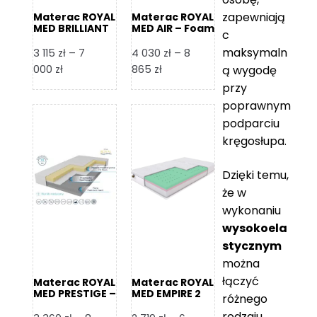
zapewniają
Materac ROYAL
Materac ROYAL
MED BRILLIANT
MED AIR – Foam
c
– Foam Royal
Royal
maksymaln
3 115
zł
–
7
4 030
zł
–
8
Zakres
Zakres
000
zł
865
zł
ą wygodę
cen:
cen:
przy
od
od
poprawnym
3
4
podparciu
115 zł
030 zł
kręgosłupa.
do
do
7
8
Dzięki temu,
000 zł
865 zł
że w
wykonaniu
wysokoela
stycznym
można
łączyć
Materac ROYAL
Materac ROYAL
MED PRESTIGE –
MED EMPIRE 2
różnego
Foam Royal
rodzaju