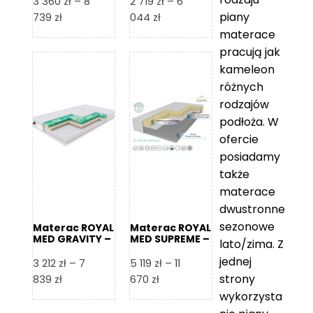
3 360
zł
–
8
2 719
zł
–
6
piany
Zakres
Zakres
739
zł
044
zł
cen:
cen:
materace
od
od
pracują jak
3
2
kameleon
360 zł
719 zł
różnych
do
do
rodzajów
8
6
podłoża. W
739 zł
044 zł
ofercie
posiadamy
także
materace
dwustronne
sezonowe
Materac ROYAL
Materac ROYAL
MED GRAVITY –
MED SUPREME –
lato/zima. Z
Foam Royal
Foam Royal
jednej
3 212
zł
–
7
5 119
zł
–
11
strony
Zakres
Zakres
839
zł
670
zł
cen:
cen:
wykorzysta
od
od