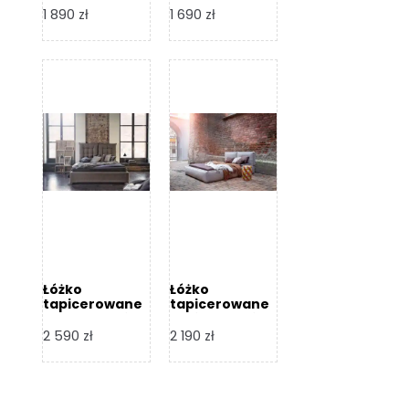
Design
Design
1 890
zł
1 690
zł
Łóżko
Łóżko
tapicerowane
tapicerowane
Flex – Dormi
Bari – Dormi
Design
Design
2 590
zł
2 190
zł