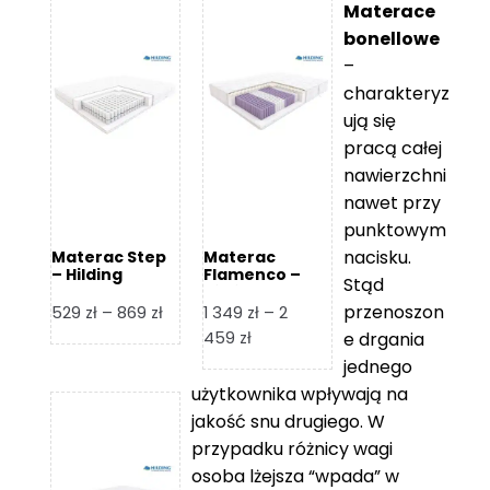
Materace
bonellowe
–
charakteryz
ują się
pracą całej
nawierzchni
nawet przy
punktowym
nacisku.
Materac Step
Materac
– Hilding
Flamenco –
Stąd
Hilding
przenoszon
Zakres
529
zł
–
869
zł
1 349
zł
–
2
cen:
Zakres
459
zł
e drgania
od
cen:
jednego
529 zł
od
użytkownika wpływają na
do
1
jakość snu drugiego. W
869 zł
349 zł
przypadku różnicy wagi
do
osoba lżejsza “wpada” w
2