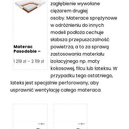
zagłębienie wywołane
459 zł
ciężarem drugiej
osoby. Materace sprężynowe
w odróżnieniu do innych
modeli podłoża cechuje
słabsza przepuszczalność
powietrza, a to za sprawą
Materac
Pasodoble –
zastosowania materiału
Hilding
izolacyjnego np. maty
Zakres
1 219
zł
–
2 119
zł
cen:
kokosowej, filcu lub lateksu. W
od
przypadku tego ostatniego,
1
lateks jest specjalnie perforowany, aby
219 zł
usprawnić wentylację całego materaca.
do
2
119 zł