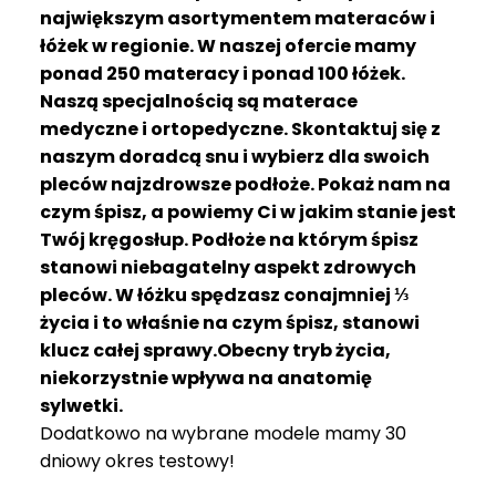
R
największym asortymentem materaców i
A
łóżek w regionie. W naszej ofercie mamy
C
ponad 250 materacy i ponad 100 łóżek.
E
Naszą specjalnością są materace
medyczne i ortopedyczne. Skontaktuj się z
Ł
Ó
naszym doradcą snu i wybierz dla swoich
Ż
pleców najzdrowsze podłoże. Pokaż nam na
K
czym śpisz, a powiemy Ci w jakim stanie jest
A
Twój kręgosłup. Podłoże na którym śpisz
stanowi niebagatelny aspekt zdrowych
M
pleców. W łóżku spędzasz conajmniej ⅓
A
T
życia i to właśnie na czym śpisz, stanowi
E
klucz całej sprawy.Obecny tryb życia,
R
niekorzystnie wpływa na anatomię
A
sylwetki.
C
Dodatkowo na wybrane modele mamy 30
A
dniowy okres testowy!
K