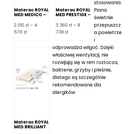
stosowania.
Piana
Materac ROYAL
Materac ROYAL
MED MEDICO –
MED PRESTIGE –
świetnie
Foam Royal
Foam Royal
przepuszcz
2 010
zł
–
4
3 360
zł
–
8
Zakres
Zakres
570
zł
739
zł
a powietrze
cen:
cen:
i
od
od
odprowadza wilgoć. Dzięki
2
3
właściwej wentylacji, nie
010 zł
360 zł
rozwijają się w nim roztocza,
do
do
bakterie, grzyby i pleśnie,
4
8
dlatego są szczególnie
570 zł
739 zł
rekomendowane dla
alergików.
Materac ROYAL
MED BRILLIANT
– Foam Royal