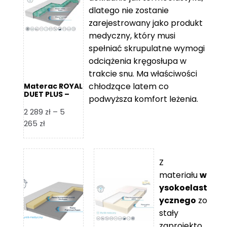
109 zł
5
dlatego nie zostanie
365 zł
zarejestrowany jako produkt
medyczny, który musi
spełniać skrupulatne wymogi
odciążenia kręgosłupa w
trakcie snu. Ma właściwości
chłodzące latem co
Materac ROYAL
DUET PLUS –
podwyższa komfort leżenia.
Foam Royal
2 289
zł
–
5
Zakres
265
zł
cen:
od
2
Z
289 zł
materiału
w
do
ysokoelast
5
ycznego
zo
265 zł
stały
zaprojekto