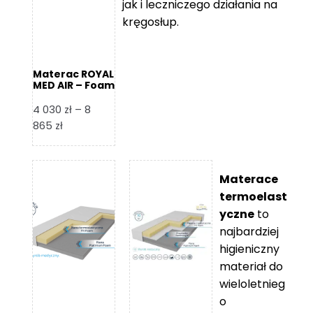
jak i leczniczego działania na
kręgosłup.
Materac ROYAL
MED AIR – Foam
Royal
4 030
zł
–
8
Zakres
865
zł
cen:
od
4
Materace
030 zł
termoelast
do
yczne
to
8
najbardziej
865 zł
higieniczny
materiał do
wieloletnieg
o