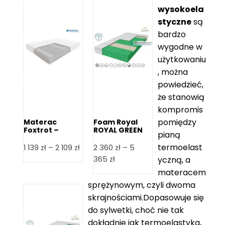
wysokoela
styczne
są
bardzo
wygodne w
użytkowaniu
, można
powiedzieć,
że stanowią
kompromis
pomiędzy
Materac
Foam Royal
Foxtrot –
ROYAL GREEN
pianą
Hilding
Materac
piankowy
termoelast
Zakres
1 139
zł
–
2 109
zł
2 360
zł
–
5
cen:
Zakres
365
zł
yczną, a
od
cen:
materacem
1
od
sprężynowym, czyli dwoma
139 zł
2
skrajnościami.Dopasowuje się
do
360 zł
do sylwetki, choć nie tak
2
do
dokładnie jak termoelastyka,