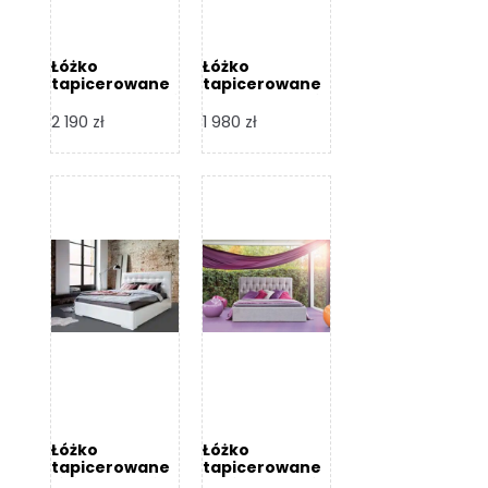
Łóżko
Łóżko
tapicerowane
tapicerowane
Arezzo – Dormi
Largo – Dormi
Design
Design
2 190
zł
1 980
zł
Łóżko
Łóżko
tapicerowane
tapicerowane
Livia – Dormi
Katia – Dormi