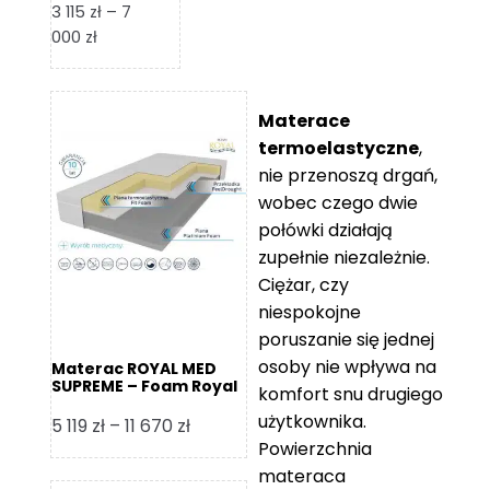
3 115
zł
–
7
Zakres
000
zł
cen:
od
3
Materace
115 zł
termoelastyczne
,
do
nie przenoszą drgań,
7
wobec czego dwie
000 zł
połówki działają
zupełnie niezależnie.
Ciężar, czy
niespokojne
poruszanie się jednej
osoby nie wpływa na
Materac ROYAL MED
SUPREME – Foam Royal
komfort snu drugiego
użytkownika.
Zakres
5 119
zł
–
11 670
zł
Powierzchnia
cen:
materaca
od