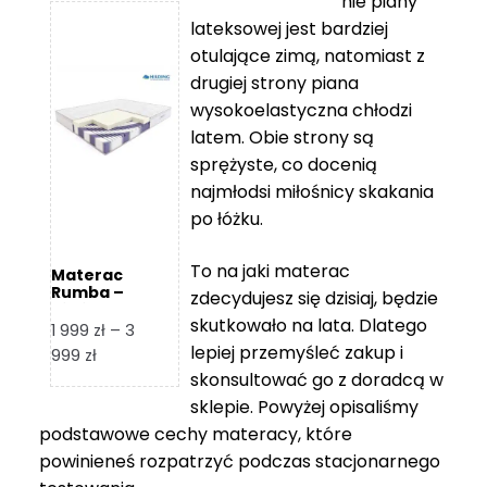
nie piany
3
5
lateksowej jest bardziej
212 zł
119 zł
otulające zimą, natomiast z
do
do
drugiej strony piana
7
11
wysokoelastyczna chłodzi
839 zł
670 zł
latem. Obie strony są
sprężyste, co docenią
najmłodsi miłośnicy skakania
po łóżku.
To na jaki materac
Materac
Rumba –
zdecydujesz się dzisiaj, będzie
Hilding
skutkowało na lata. Dlatego
1 999
zł
–
3
lepiej przemyśleć zakup i
Zakres
999
zł
skonsultować go z doradcą w
cen:
od
sklepie. Powyżej opisaliśmy
1
podstawowe cechy materacy, które
999 zł
powinieneś rozpatrzyć podczas stacjonarnego
do