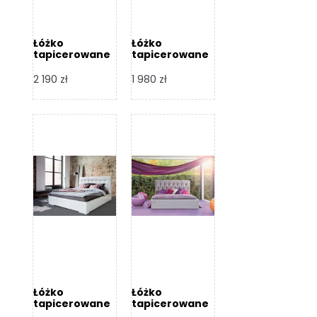
Łóżko
Łóżko
tapicerowane
tapicerowane
Arezzo – Dormi
Largo – Dormi
Design
Design
2 190
zł
1 980
zł
Łóżko
Łóżko
tapicerowane
tapicerowane
Livia – Dormi
Katia – Dormi