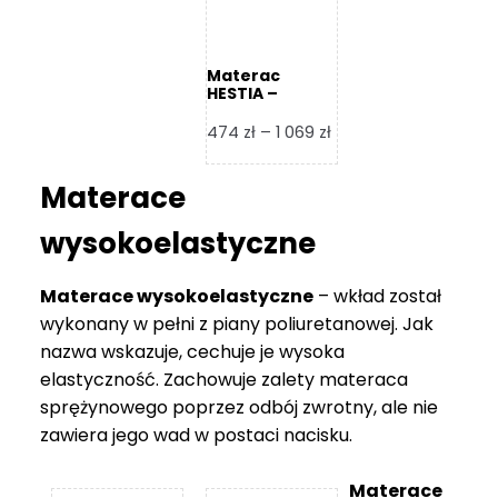
Materac
HESTIA –
Frankhauer
Zakres
474
zł
–
1 069
zł
cen:
od
Materace
474 zł
do
wysokoelastyczne
1
069 zł
Materace wysokoelastyczne
– wkład został
wykonany w pełni z piany poliuretanowej. Jak
nazwa wskazuje, cechuje je wysoka
elastyczność. Zachowuje zalety materaca
sprężynowego poprzez odbój zwrotny, ale nie
zawiera jego wad w postaci nacisku.
Materace