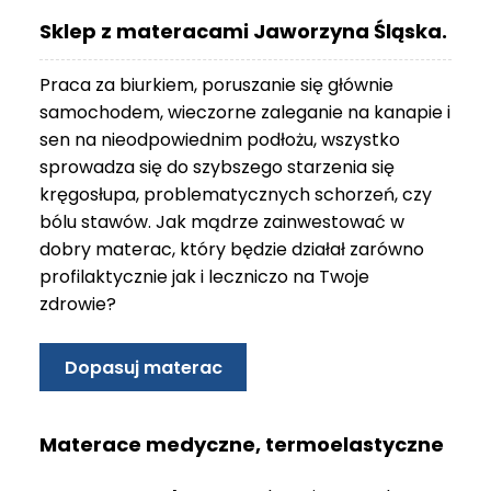
O
Sklep z materacami Jaworzyna Śląska.
N
T
Praca za biurkiem, poruszanie się głównie
A
K
samochodem, wieczorne zaleganie na kanapie i
T
sen na nieodpowiednim podłożu, wszystko
sprowadza się do szybszego starzenia się
B
kręgosłupa, problematycznych schorzeń, czy
L
bólu stawów. Jak mądrze zainwestować w
O
G
dobry materac, który będzie działał zarówno
profilaktycznie jak i leczniczo na Twoje
W
zdrowie?
Y
P
R
Dopasuj materac
Z
E
D
Materace medyczne, termoelastyczne
A
Ż