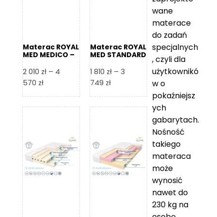
wane
materace
do zadań
specjalnych
Materac ROYAL
Materac ROYAL
MED MEDICO –
MED STANDARD
, czyli dla
Foam Royal
– Foam Royal
użytkownikó
2 010
zł
–
4
1 810
zł
–
3
Zakres
Zakres
570
zł
749
zł
w o
cen:
cen:
pokaźniejsz
od
od
ych
2
1
gabarytach.
010 zł
810 zł
Nośność
do
do
takiego
4
3
materaca
570 zł
749 zł
może
wynosić
nawet do
230 kg na
osobę,