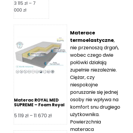
3 115
zł
–
7
Zakres
000
zł
cen:
od
3
Materace
115 zł
termoelastyczne
,
do
nie przenoszą drgań,
7
wobec czego dwie
000 zł
połówki działają
zupełnie niezależnie.
Ciężar, czy
niespokojne
poruszanie się jednej
osoby nie wpływa na
Materac ROYAL MED
SUPREME – Foam Royal
komfort snu drugiego
użytkownika.
Zakres
5 119
zł
–
11 670
zł
Powierzchnia
cen:
materaca
od