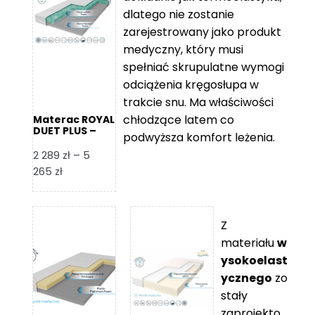
109 zł
5
dlatego nie zostanie
365 zł
zarejestrowany jako produkt
medyczny, który musi
spełniać skrupulatne wymogi
odciążenia kręgosłupa w
trakcie snu. Ma właściwości
chłodzące latem co
Materac ROYAL
DUET PLUS –
podwyższa komfort leżenia.
Foam Royal
2 289
zł
–
5
Zakres
265
zł
cen:
od
2
Z
289 zł
materiału
w
do
ysokoelast
5
ycznego
zo
265 zł
stały
zaprojekto