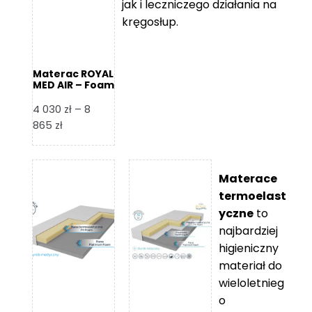
jak i leczniczego działania na
kręgosłup.
Materac ROYAL
MED AIR – Foam
Royal
4 030
zł
–
8
Zakres
865
zł
cen:
od
4
Materace
030 zł
termoelast
do
yczne
to
8
najbardziej
865 zł
higieniczny
materiał do
wieloletnieg
o