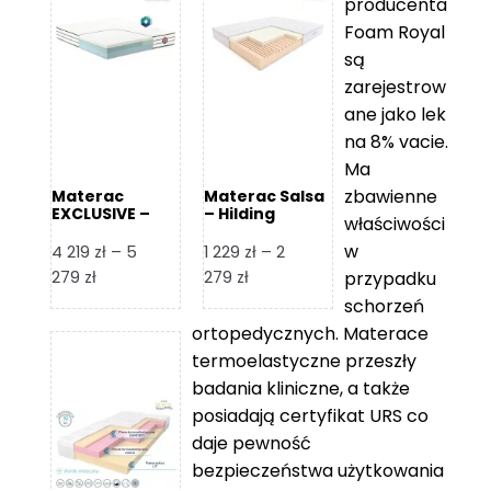
producenta
Foam Royal
są
zarejestrow
ane jako lek
na 8% vacie.
Ma
zbawienne
Materac
Materac Salsa
EXCLUSIVE –
– Hilding
właściwości
Senactive
w
4 219
zł
–
5
1 229
zł
–
2
Zakres
Zakres
279
zł
279
zł
przypadku
cen:
cen:
schorzeń
od
od
ortopedycznych. Materace
4
1
termoelastyczne przeszły
219 zł
229 zł
badania kliniczne, a także
do
do
posiadają certyfikat URS co
5
2
daje pewność
279 zł
279 zł
bezpieczeństwa użytkowania