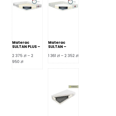
Materac
Materac
SULTAN PLUS –
SULTAN –
Senactive
Senactive
Zakres
2 375
zł
–
2
1 361
zł
–
2 352
zł
Zakres
cen:
950
zł
cen:
od
od
1
2
361 zł
375 zł
do
do
2
2
352 zł
950 zł