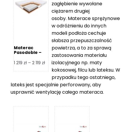
zagłębienie wywołane
459 zł
ciężarem drugiej
osoby. Materace sprężynowe
w odróżnieniu do innych
modeli podłoża cechuje
słabsza przepuszczalność
powietrza, a to za sprawą
Materac
Pasodoble –
zastosowania materiału
Hilding
izolacyjnego np. maty
Zakres
1 219
zł
–
2 119
zł
cen:
kokosowej, filcu lub lateksu. W
od
przypadku tego ostatniego,
1
lateks jest specjalnie perforowany, aby
219 zł
usprawnić wentylację całego materaca.
do
2
119 zł