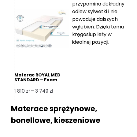
przypomina dokładny
5
odlew sylwetki i nie
119 zł
powoduje dalszych
do
wgłębień. Dzięki temu
11
kręgosłup leży w
670 zł
idealnej pozycji.
Materac ROYAL MED
STANDARD – Foam
Royal
Zakres
1 810
zł
–
3 749
zł
cen:
od
Materace sprężynowe,
1
bonellowe, kieszeniowe
810 zł
do
3