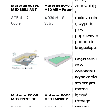
zapewniają
Materac ROYAL
Materac ROYAL
MED BRILLIANT
MED AIR – Foam
c
– Foam Royal
Royal
maksymaln
3 115
zł
–
7
4 030
zł
–
8
Zakres
Zakres
000
zł
865
zł
ą wygodę
cen:
cen:
przy
od
od
poprawnym
3
4
podparciu
115 zł
030 zł
kręgosłupa.
do
do
7
8
Dzięki temu,
000 zł
865 zł
że w
wykonaniu
wysokoela
stycznym
można
łączyć
Materac ROYAL
Materac ROYAL
MED PRESTIGE –
MED EMPIRE 2
różnego
Foam Royal
rodzaju