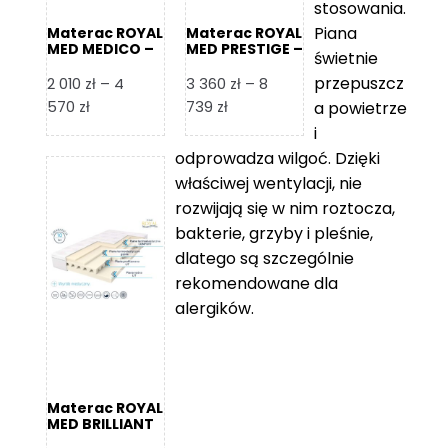
stosowania.
Piana
Materac ROYAL
Materac ROYAL
MED MEDICO –
MED PRESTIGE –
świetnie
Foam Royal
Foam Royal
przepuszcz
2 010
zł
–
4
3 360
zł
–
8
Zakres
Zakres
570
zł
739
zł
a powietrze
cen:
cen:
i
od
od
odprowadza wilgoć. Dzięki
2
3
właściwej wentylacji, nie
010 zł
360 zł
rozwijają się w nim roztocza,
do
do
bakterie, grzyby i pleśnie,
4
8
dlatego są szczególnie
570 zł
739 zł
rekomendowane dla
alergików.
Materac ROYAL
MED BRILLIANT
– Foam Royal