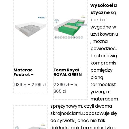
wysokoela
styczne
są
bardzo
wygodne w
użytkowaniu
, można
powiedzieć,
że stanowią
kompromis
pomiędzy
Materac
Foam Royal
Foxtrot –
ROYAL GREEN
pianą
Hilding
Materac
piankowy
termoelast
Zakres
1 139
zł
–
2 109
zł
2 360
zł
–
5
cen:
Zakres
365
zł
yczną, a
od
cen:
materacem
1
od
sprężynowym, czyli dwoma
139 zł
2
skrajnościami.Dopasowuje się
do
360 zł
do sylwetki, choć nie tak
2
do
dokładnie jak termoelastyka,