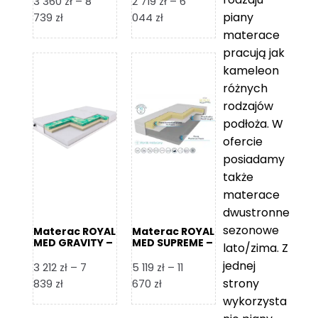
3 360
zł
–
8
2 719
zł
–
6
piany
Zakres
Zakres
739
zł
044
zł
cen:
cen:
materace
od
od
pracują jak
3
2
kameleon
360 zł
719 zł
różnych
do
do
rodzajów
8
6
podłoża. W
739 zł
044 zł
ofercie
posiadamy
także
materace
dwustronne
sezonowe
Materac ROYAL
Materac ROYAL
MED GRAVITY –
MED SUPREME –
lato/zima. Z
Foam Royal
Foam Royal
jednej
3 212
zł
–
7
5 119
zł
–
11
strony
Zakres
Zakres
839
zł
670
zł
cen:
cen:
wykorzysta
od
od