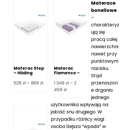
Materace
bonellowe
–
charakteryz
ują się
pracą całej
nawierzchni
nawet przy
punktowym
nacisku.
Materac Step
Materac
– Hilding
Flamenco –
Stąd
Hilding
przenoszon
Zakres
529
zł
–
869
zł
1 349
zł
–
2
cen:
Zakres
459
zł
e drgania
od
cen:
jednego
529 zł
od
użytkownika wpływają na
do
1
jakość snu drugiego. W
869 zł
349 zł
przypadku różnicy wagi
do
osoba lżejsza “wpada” w
2