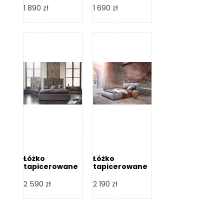
Design
Design
1 890
zł
1 690
zł
Łóżko
Łóżko
tapicerowane
tapicerowane
Flex – Dormi
Bari – Dormi
Design
Design
2 590
zł
2 190
zł