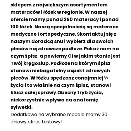
R
sklepem z największym asortymentem
A
materaców i łóżek w regionie. W naszej
C
ofercie mamy ponad 250 materacy i ponad
E
100 łóżek. Naszą specjalnością są materace
medyczne i ortopedyczne. Skontaktuj się z
Ł
Ó
naszym doradcą snu i wybierz dla swoich
Ż
pleców najzdrowsze podłoże. Pokaż nam na
K
czym śpisz, a powiemy Ci w jakim stanie jest
A
Twój kręgosłup. Podłoże na którym śpisz
stanowi niebagatelny aspekt zdrowych
M
pleców. W łóżku spędzasz conajmniej ⅓
A
T
życia i to właśnie na czym śpisz, stanowi
E
klucz całej sprawy.Obecny tryb życia,
R
niekorzystnie wpływa na anatomię
A
sylwetki.
C
Dodatkowo na wybrane modele mamy 30
A
dniowy okres testowy!
K