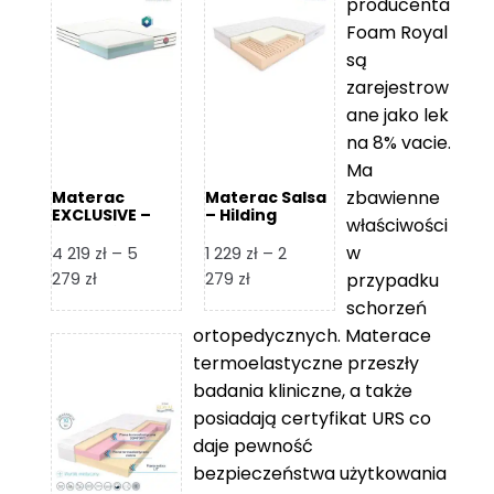
producenta
Foam Royal
są
zarejestrow
ane jako lek
na 8% vacie.
Ma
zbawienne
Materac
Materac Salsa
EXCLUSIVE –
– Hilding
właściwości
Senactive
w
4 219
zł
–
5
1 229
zł
–
2
Zakres
Zakres
279
zł
279
zł
przypadku
cen:
cen:
schorzeń
od
od
ortopedycznych. Materace
4
1
termoelastyczne przeszły
219 zł
229 zł
badania kliniczne, a także
do
do
posiadają certyfikat URS co
5
2
daje pewność
279 zł
279 zł
bezpieczeństwa użytkowania