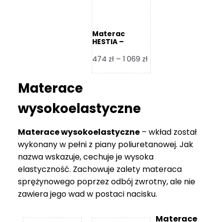
Materac
HESTIA –
Frankhauer
Zakres
474
zł
–
1 069
zł
cen:
od
Materace
474 zł
do
wysokoelastyczne
1
069 zł
Materace wysokoelastyczne
– wkład został
wykonany w pełni z piany poliuretanowej. Jak
nazwa wskazuje, cechuje je wysoka
elastyczność. Zachowuje zalety materaca
sprężynowego poprzez odbój zwrotny, ale nie
zawiera jego wad w postaci nacisku.
Materace