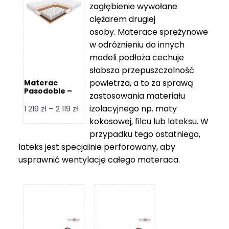
zagłębienie wywołane
459 zł
ciężarem drugiej
osoby. Materace sprężynowe
w odróżnieniu do innych
modeli podłoża cechuje
słabsza przepuszczalność
powietrza, a to za sprawą
Materac
Pasodoble –
zastosowania materiału
Hilding
izolacyjnego np. maty
Zakres
1 219
zł
–
2 119
zł
cen:
kokosowej, filcu lub lateksu. W
od
przypadku tego ostatniego,
1
lateks jest specjalnie perforowany, aby
219 zł
usprawnić wentylację całego materaca.
do
2
119 zł