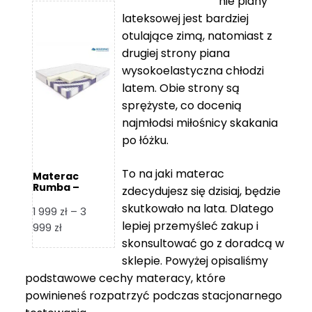
nie piany
3
5
lateksowej jest bardziej
212 zł
119 zł
otulające zimą, natomiast z
do
do
drugiej strony piana
7
11
wysokoelastyczna chłodzi
839 zł
670 zł
latem. Obie strony są
sprężyste, co docenią
najmłodsi miłośnicy skakania
po łóżku.
To na jaki materac
Materac
Rumba –
zdecydujesz się dzisiaj, będzie
Hilding
skutkowało na lata. Dlatego
1 999
zł
–
3
lepiej przemyśleć zakup i
Zakres
999
zł
skonsultować go z doradcą w
cen:
od
sklepie. Powyżej opisaliśmy
1
podstawowe cechy materacy, które
999 zł
powinieneś rozpatrzyć podczas stacjonarnego
do