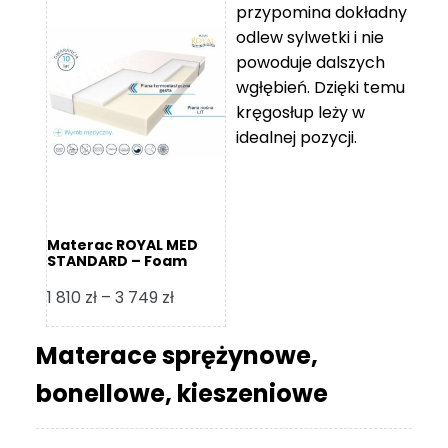
przypomina dokładny
5
odlew sylwetki i nie
119 zł
powoduje dalszych
do
wgłębień. Dzięki temu
11
kręgosłup leży w
670 zł
idealnej pozycji.
Materac ROYAL MED
STANDARD – Foam
Royal
Zakres
1 810
zł
–
3 749
zł
cen:
od
Materace sprężynowe,
1
bonellowe, kieszeniowe
810 zł
do
3