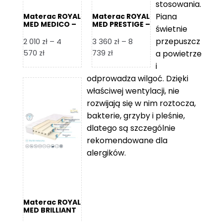
stosowania.
Piana
Materac ROYAL
Materac ROYAL
MED MEDICO –
MED PRESTIGE –
świetnie
Foam Royal
Foam Royal
przepuszcz
2 010
zł
–
4
3 360
zł
–
8
Zakres
Zakres
570
zł
739
zł
a powietrze
cen:
cen:
i
od
od
odprowadza wilgoć. Dzięki
2
3
właściwej wentylacji, nie
010 zł
360 zł
rozwijają się w nim roztocza,
do
do
bakterie, grzyby i pleśnie,
4
8
dlatego są szczególnie
570 zł
739 zł
rekomendowane dla
alergików.
Materac ROYAL
MED BRILLIANT
– Foam Royal