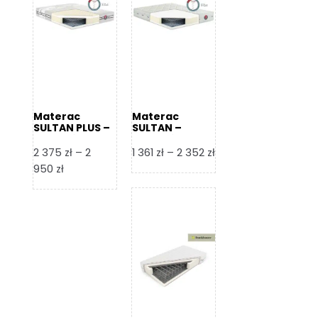
Materac
Materac
SULTAN PLUS –
SULTAN –
Senactive
Senactive
Zakres
2 375
zł
–
2
1 361
zł
–
2 352
zł
Zakres
cen:
950
zł
cen:
od
od
1
2
361 zł
375 zł
do
do
2
2
352 zł
950 zł