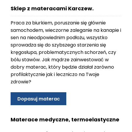
O
Sklep z materacami Karczew.
N
T
Praca za biurkiem, poruszanie się głównie
A
K
samochodem, wieczorne zaleganie na kanapie i
T
sen na nieodpowiednim podłożu, wszystko
sprowadza się do szybszego starzenia się
B
kręgosłupa, problematycznych schorzeń, czy
L
bólu stawów. Jak mądrze zainwestować w
O
G
dobry materac, który będzie działał zarówno
profilaktycznie jak i leczniczo na Twoje
W
zdrowie?
Y
P
R
Dopasuj materac
Z
E
D
Materace medyczne, termoelastyczne
A
Ż