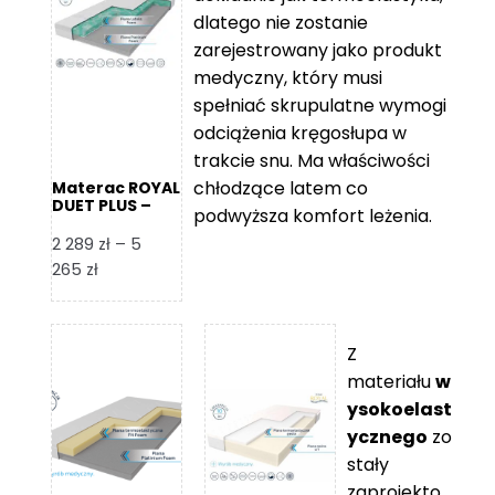
109 zł
5
dlatego nie zostanie
365 zł
zarejestrowany jako produkt
medyczny, który musi
spełniać skrupulatne wymogi
odciążenia kręgosłupa w
trakcie snu. Ma właściwości
chłodzące latem co
Materac ROYAL
DUET PLUS –
podwyższa komfort leżenia.
Foam Royal
2 289
zł
–
5
Zakres
265
zł
cen:
od
2
Z
289 zł
materiału
w
do
ysokoelast
5
ycznego
zo
265 zł
stały
zaprojekto