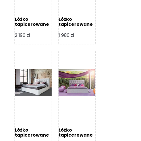
Łóżko
Łóżko
tapicerowane
tapicerowane
Arezzo – Dormi
Largo – Dormi
Design
Design
2 190
zł
1 980
zł
Łóżko
Łóżko
tapicerowane
tapicerowane
Livia – Dormi
Katia – Dormi