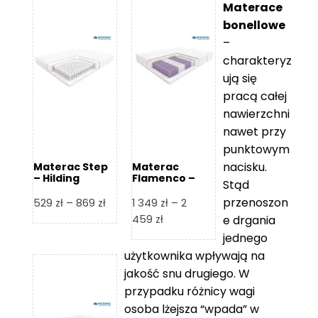
Materace
bonellowe
–
charakteryz
ują się
pracą całej
nawierzchni
nawet przy
punktowym
nacisku.
Materac Step
Materac
– Hilding
Flamenco –
Stąd
Hilding
przenoszon
Zakres
529
zł
–
869
zł
1 349
zł
–
2
cen:
Zakres
459
zł
e drgania
od
cen:
jednego
529 zł
od
użytkownika wpływają na
do
1
jakość snu drugiego. W
869 zł
349 zł
przypadku różnicy wagi
do
osoba lżejsza “wpada” w
2