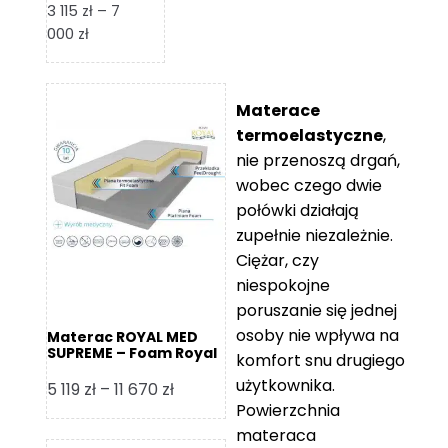
3 115
zł
–
7
Zakres
000
zł
cen:
od
3
Materace
115 zł
termoelastyczne
,
do
nie przenoszą drgań,
7
wobec czego dwie
000 zł
połówki działają
zupełnie niezależnie.
Ciężar, czy
niespokojne
poruszanie się jednej
osoby nie wpływa na
Materac ROYAL MED
SUPREME – Foam Royal
komfort snu drugiego
użytkownika.
Zakres
5 119
zł
–
11 670
zł
Powierzchnia
cen:
materaca
od