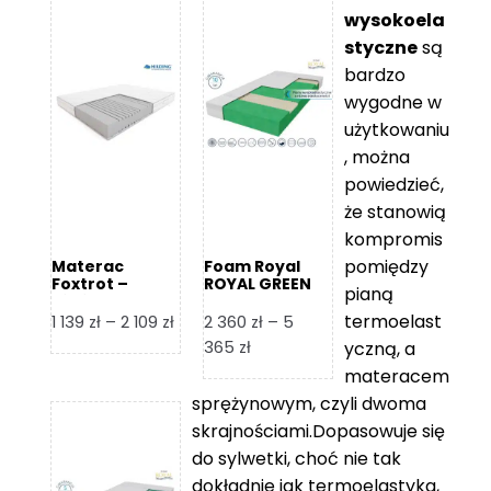
wysokoela
styczne
są
bardzo
wygodne w
użytkowaniu
, można
powiedzieć,
że stanowią
kompromis
pomiędzy
Materac
Foam Royal
Foxtrot –
ROYAL GREEN
pianą
Hilding
Materac
piankowy
termoelast
Zakres
1 139
zł
–
2 109
zł
2 360
zł
–
5
cen:
Zakres
365
zł
yczną, a
od
cen:
materacem
1
od
sprężynowym, czyli dwoma
139 zł
2
skrajnościami.Dopasowuje się
do
360 zł
do sylwetki, choć nie tak
2
do
dokładnie jak termoelastyka,