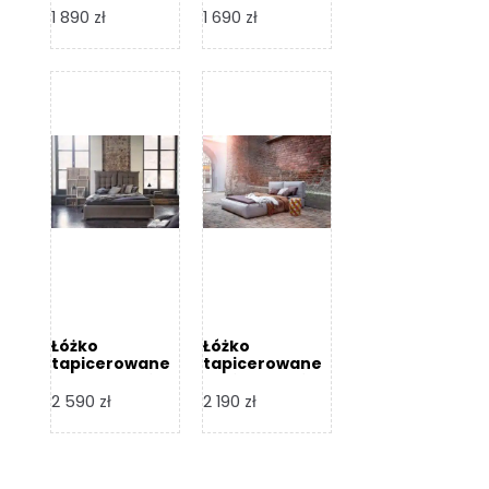
Design
Design
1 890
zł
1 690
zł
Łóżko
Łóżko
tapicerowane
tapicerowane
Flex – Dormi
Bari – Dormi
Design
Design
2 590
zł
2 190
zł