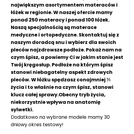
R
największym asortymentem materaców i
A
łóżek w regionie. W naszej ofercie mamy
C
ponad 250 materacy i ponad 100 łóżek.
E
Naszą specjalnością są materace
medyczne i ortopedyczne. Skontaktuj się z
Ł
Ó
naszym doradcą snu i wybierz dla swoich
Ż
pleców najzdrowsze podłoże. Pokaż nam na
K
czym śpisz, a powiemy Ci w jakim stanie jest
A
Twój kręgosłup. Podłoże na którym śpisz
stanowi niebagatelny aspekt zdrowych
M
pleców. W łóżku spędzasz conajmniej ⅓
A
T
życia i to właśnie na czym śpisz, stanowi
E
klucz całej sprawy.Obecny tryb życia,
R
niekorzystnie wpływa na anatomię
A
sylwetki.
C
Dodatkowo na wybrane modele mamy 30
A
dniowy okres testowy!
K