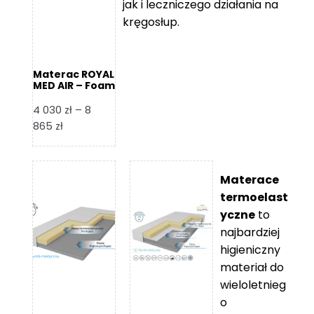
jak i leczniczego działania na
kręgosłup.
Materac ROYAL
MED AIR – Foam
Royal
4 030
zł
–
8
Zakres
865
zł
cen:
od
4
Materace
030 zł
termoelast
do
yczne
to
8
najbardziej
865 zł
higieniczny
materiał do
wieloletnieg
o