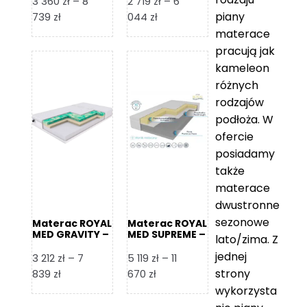
3 360
zł
–
8
2 719
zł
–
6
piany
Zakres
Zakres
739
zł
044
zł
cen:
cen:
materace
od
od
pracują jak
3
2
kameleon
360 zł
719 zł
różnych
do
do
rodzajów
8
6
podłoża. W
739 zł
044 zł
ofercie
posiadamy
także
materace
dwustronne
sezonowe
Materac ROYAL
Materac ROYAL
MED GRAVITY –
MED SUPREME –
lato/zima. Z
Foam Royal
Foam Royal
jednej
3 212
zł
–
7
5 119
zł
–
11
strony
Zakres
Zakres
839
zł
670
zł
cen:
cen:
wykorzysta
od
od