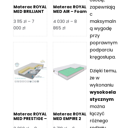
zapewniają
Materac ROYAL
Materac ROYAL
MED BRILLIANT
MED AIR – Foam
c
– Foam Royal
Royal
maksymaln
3 115
zł
–
7
4 030
zł
–
8
Zakres
Zakres
000
zł
865
zł
ą wygodę
cen:
cen:
przy
od
od
poprawnym
3
4
podparciu
115 zł
030 zł
kręgosłupa.
do
do
7
8
Dzięki temu,
000 zł
865 zł
że w
wykonaniu
wysokoela
stycznym
można
łączyć
Materac ROYAL
Materac ROYAL
MED PRESTIGE –
MED EMPIRE 2
różnego
Foam Royal
rodzaju