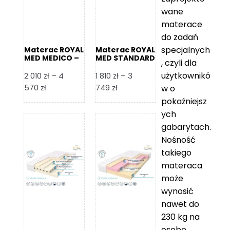
wane
materace
do zadań
specjalnych
Materac ROYAL
Materac ROYAL
MED MEDICO –
MED STANDARD
, czyli dla
Foam Royal
– Foam Royal
użytkownikó
2 010
zł
–
4
1 810
zł
–
3
Zakres
Zakres
570
zł
749
zł
w o
cen:
cen:
pokaźniejsz
od
od
ych
2
1
gabarytach.
010 zł
810 zł
Nośność
do
do
takiego
4
3
materaca
570 zł
749 zł
może
wynosić
nawet do
230 kg na
osobę,