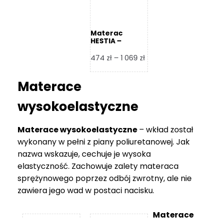
Materac
HESTIA –
Frankhauer
Zakres
474
zł
–
1 069
zł
cen:
od
Materace
474 zł
do
wysokoelastyczne
1
069 zł
Materace wysokoelastyczne
– wkład został
wykonany w pełni z piany poliuretanowej. Jak
nazwa wskazuje, cechuje je wysoka
elastyczność. Zachowuje zalety materaca
sprężynowego poprzez odbój zwrotny, ale nie
zawiera jego wad w postaci nacisku.
Materace