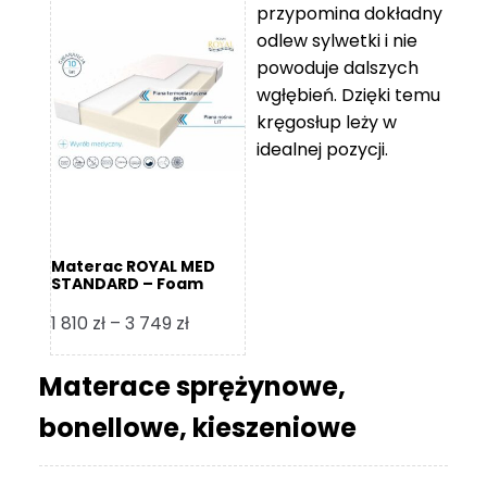
przypomina dokładny
5
odlew sylwetki i nie
119 zł
powoduje dalszych
do
wgłębień. Dzięki temu
11
kręgosłup leży w
670 zł
idealnej pozycji.
Materac ROYAL MED
STANDARD – Foam
Royal
Zakres
1 810
zł
–
3 749
zł
cen:
od
Materace sprężynowe,
1
bonellowe, kieszeniowe
810 zł
do
3