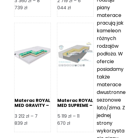
3 360
zł
–
8
2 719
zł
–
6
piany
Zakres
Zakres
739
zł
044
zł
cen:
cen:
materace
od
od
pracują jak
3
2
kameleon
360 zł
719 zł
różnych
do
do
rodzajów
8
6
podłoża. W
739 zł
044 zł
ofercie
posiadamy
także
materace
dwustronne
sezonowe
Materac ROYAL
Materac ROYAL
MED GRAVITY –
MED SUPREME –
lato/zima. Z
Foam Royal
Foam Royal
jednej
3 212
zł
–
7
5 119
zł
–
11
strony
Zakres
Zakres
839
zł
670
zł
cen:
cen:
wykorzysta
od
od