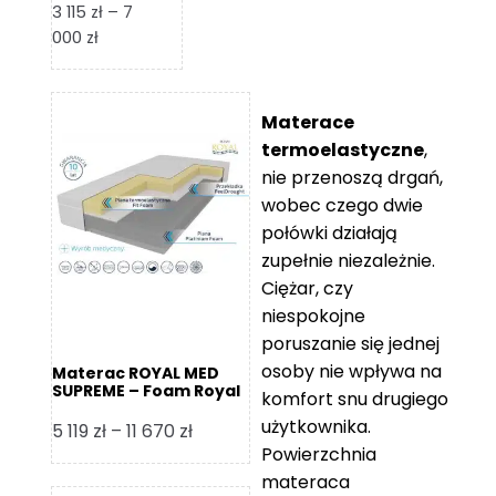
3 115
zł
–
7
Zakres
000
zł
cen:
od
3
Materace
115 zł
termoelastyczne
,
do
nie przenoszą drgań,
7
wobec czego dwie
000 zł
połówki działają
zupełnie niezależnie.
Ciężar, czy
niespokojne
poruszanie się jednej
osoby nie wpływa na
Materac ROYAL MED
SUPREME – Foam Royal
komfort snu drugiego
użytkownika.
Zakres
5 119
zł
–
11 670
zł
Powierzchnia
cen:
materaca
od