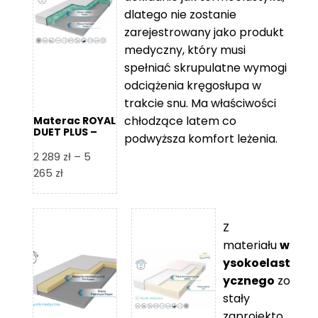
109 zł
5
dlatego nie zostanie
365 zł
zarejestrowany jako produkt
medyczny, który musi
spełniać skrupulatne wymogi
odciążenia kręgosłupa w
trakcie snu. Ma właściwości
chłodzące latem co
Materac ROYAL
DUET PLUS –
podwyższa komfort leżenia.
Foam Royal
2 289
zł
–
5
Zakres
265
zł
cen:
od
2
Z
289 zł
materiału
w
do
ysokoelast
5
ycznego
zo
265 zł
stały
zaprojekto