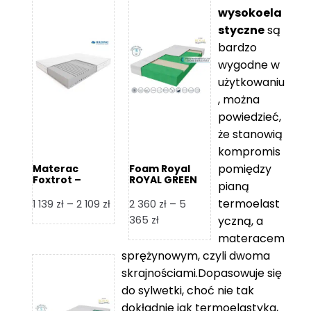
wysokoela
styczne
są
bardzo
wygodne w
użytkowaniu
, można
powiedzieć,
że stanowią
kompromis
pomiędzy
Materac
Foam Royal
Foxtrot –
ROYAL GREEN
pianą
Hilding
Materac
piankowy
termoelast
Zakres
1 139
zł
–
2 109
zł
2 360
zł
–
5
cen:
Zakres
365
zł
yczną, a
od
cen:
materacem
1
od
sprężynowym, czyli dwoma
139 zł
2
skrajnościami.Dopasowuje się
do
360 zł
do sylwetki, choć nie tak
2
do
dokładnie jak termoelastyka,