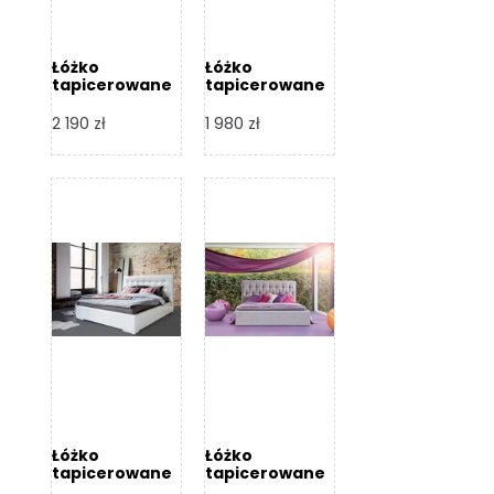
Łóżko
Łóżko
tapicerowane
tapicerowane
Arezzo – Dormi
Largo – Dormi
Design
Design
2 190
zł
1 980
zł
Łóżko
Łóżko
tapicerowane
tapicerowane
Livia – Dormi
Katia – Dormi