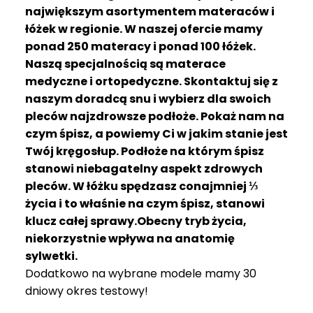
R
największym asortymentem materaców i
A
łóżek w regionie. W naszej ofercie mamy
C
ponad 250 materacy i ponad 100 łóżek.
E
Naszą specjalnością są materace
medyczne i ortopedyczne. Skontaktuj się z
Ł
Ó
naszym doradcą snu i wybierz dla swoich
Ż
pleców najzdrowsze podłoże. Pokaż nam na
K
czym śpisz, a powiemy Ci w jakim stanie jest
A
Twój kręgosłup. Podłoże na którym śpisz
stanowi niebagatelny aspekt zdrowych
M
pleców. W łóżku spędzasz conajmniej ⅓
A
T
życia i to właśnie na czym śpisz, stanowi
E
klucz całej sprawy.Obecny tryb życia,
R
niekorzystnie wpływa na anatomię
A
sylwetki.
C
Dodatkowo na wybrane modele mamy 30
A
dniowy okres testowy!
K