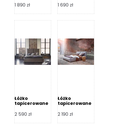
Design
Design
1 890
zł
1 690
zł
Łóżko
Łóżko
tapicerowane
tapicerowane
Flex – Dormi
Bari – Dormi
Design
Design
2 590
zł
2 190
zł