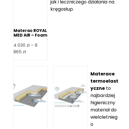
jak i leczniczego działania na
kręgosłup.
Materac ROYAL
MED AIR – Foam
Royal
4 030
zł
–
8
Zakres
865
zł
cen:
od
4
Materace
030 zł
termoelast
do
yczne
to
8
najbardziej
865 zł
higieniczny
materiał do
wieloletnieg
o