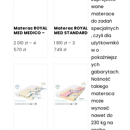
wane
materace
do zadań
specjalnych
Materac ROYAL
Materac ROYAL
MED MEDICO –
MED STANDARD
, czyli dla
Foam Royal
– Foam Royal
użytkownikó
2 010
zł
–
4
1 810
zł
–
3
Zakres
Zakres
570
zł
749
zł
w o
cen:
cen:
pokaźniejsz
od
od
ych
2
1
gabarytach.
010 zł
810 zł
Nośność
do
do
takiego
4
3
materaca
570 zł
749 zł
może
wynosić
nawet do
230 kg na
osobę,