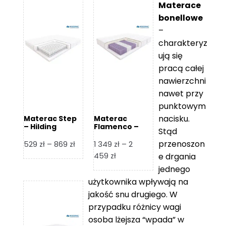
Materace
bonellowe
–
charakteryz
ują się
pracą całej
nawierzchni
nawet przy
punktowym
nacisku.
Materac Step
Materac
– Hilding
Flamenco –
Stąd
Hilding
przenoszon
Zakres
529
zł
–
869
zł
1 349
zł
–
2
cen:
Zakres
459
zł
e drgania
od
cen:
jednego
529 zł
od
użytkownika wpływają na
do
1
jakość snu drugiego. W
869 zł
349 zł
przypadku różnicy wagi
do
osoba lżejsza “wpada” w
2