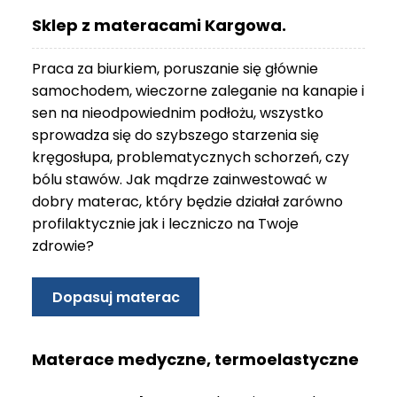
O
Sklep z materacami Kargowa.
N
T
Praca za biurkiem, poruszanie się głównie
A
K
samochodem, wieczorne zaleganie na kanapie i
T
sen na nieodpowiednim podłożu, wszystko
sprowadza się do szybszego starzenia się
B
kręgosłupa, problematycznych schorzeń, czy
L
bólu stawów. Jak mądrze zainwestować w
O
G
dobry materac, który będzie działał zarówno
profilaktycznie jak i leczniczo na Twoje
W
zdrowie?
Y
P
R
Dopasuj materac
Z
E
D
Materace medyczne, termoelastyczne
A
Ż