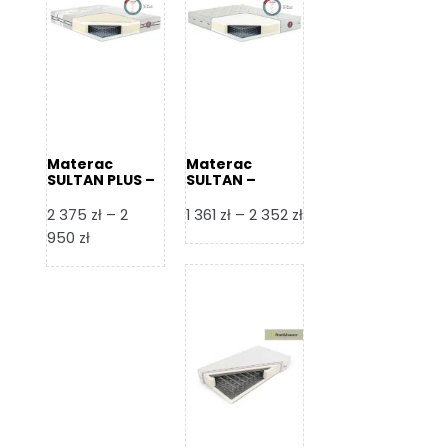
Materac
Materac
SULTAN PLUS –
SULTAN –
Senactive
Senactive
Zakres
2 375
zł
–
2
1 361
zł
–
2 352
zł
Zakres
cen:
950
zł
cen:
od
od
1
2
361 zł
375 zł
do
do
2
2
352 zł
950 zł