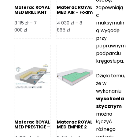
zapewniają
Materac ROYAL
Materac ROYAL
MED BRILLIANT
MED AIR – Foam
c
– Foam Royal
Royal
maksymaln
3 115
zł
–
7
4 030
zł
–
8
Zakres
Zakres
000
zł
865
zł
ą wygodę
cen:
cen:
przy
od
od
poprawnym
3
4
podparciu
115 zł
030 zł
kręgosłupa.
do
do
7
8
Dzięki temu,
000 zł
865 zł
że w
wykonaniu
wysokoela
stycznym
można
łączyć
Materac ROYAL
Materac ROYAL
MED PRESTIGE –
MED EMPIRE 2
różnego
Foam Royal
rodzaju