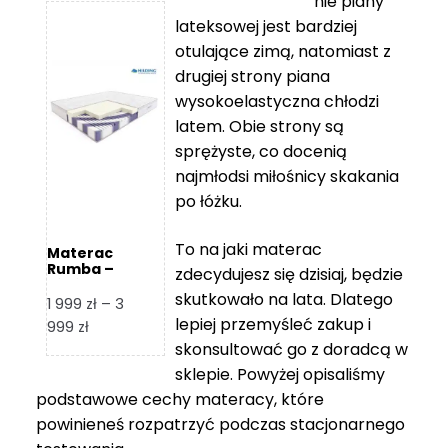
nie piany
3
5
lateksowej jest bardziej
212 zł
119 zł
otulające zimą, natomiast z
do
do
drugiej strony piana
7
11
wysokoelastyczna chłodzi
839 zł
670 zł
latem. Obie strony są
sprężyste, co docenią
najmłodsi miłośnicy skakania
po łóżku.
To na jaki materac
Materac
Rumba –
zdecydujesz się dzisiaj, będzie
Hilding
skutkowało na lata. Dlatego
1 999
zł
–
3
lepiej przemyśleć zakup i
Zakres
999
zł
skonsultować go z doradcą w
cen:
od
sklepie. Powyżej opisaliśmy
1
podstawowe cechy materacy, które
999 zł
powinieneś rozpatrzyć podczas stacjonarnego
do