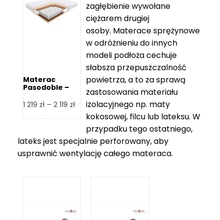
zagłębienie wywołane
459 zł
ciężarem drugiej
osoby. Materace sprężynowe
w odróżnieniu do innych
modeli podłoża cechuje
słabsza przepuszczalność
powietrza, a to za sprawą
Materac
Pasodoble –
zastosowania materiału
Hilding
izolacyjnego np. maty
Zakres
1 219
zł
–
2 119
zł
cen:
kokosowej, filcu lub lateksu. W
od
przypadku tego ostatniego,
1
lateks jest specjalnie perforowany, aby
219 zł
usprawnić wentylację całego materaca.
do
2
119 zł