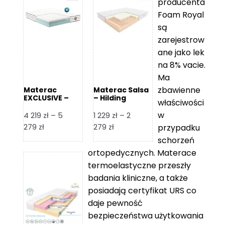
producenta
Foam Royal
są
zarejestrow
ane jako lek
na 8% vacie.
Ma
zbawienne
Materac
Materac Salsa
EXCLUSIVE –
– Hilding
właściwości
Senactive
w
4 219
zł
–
5
1 229
zł
–
2
Zakres
Zakres
279
zł
279
zł
przypadku
cen:
cen:
schorzeń
od
od
ortopedycznych. Materace
4
1
termoelastyczne przeszły
219 zł
229 zł
badania kliniczne, a także
do
do
posiadają certyfikat URS co
5
2
daje pewność
279 zł
279 zł
bezpieczeństwa użytkowania