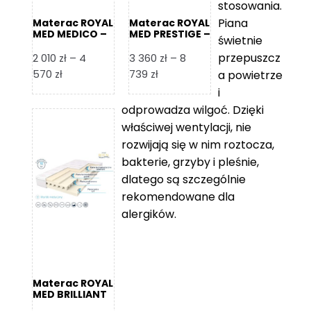
stosowania.
Piana
Materac ROYAL
Materac ROYAL
MED MEDICO –
MED PRESTIGE –
świetnie
Foam Royal
Foam Royal
przepuszcz
2 010
zł
–
4
3 360
zł
–
8
Zakres
Zakres
570
zł
739
zł
a powietrze
cen:
cen:
i
od
od
odprowadza wilgoć. Dzięki
2
3
właściwej wentylacji, nie
010 zł
360 zł
rozwijają się w nim roztocza,
do
do
bakterie, grzyby i pleśnie,
4
8
dlatego są szczególnie
570 zł
739 zł
rekomendowane dla
alergików.
Materac ROYAL
MED BRILLIANT
– Foam Royal